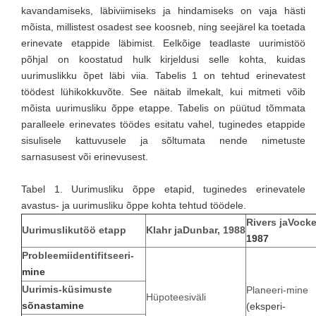
kavandamiseks, läbiviimiseks ja hindamiseks on vaja hästi
mõista, millistest osadest see koosneb, ning seejärel ka toetada
erinevate etappide läbimist. Eelkõige teadlaste uurimistöö
põhjal on koostatud hulk kirjeldusi selle kohta, kuidas
uurimuslikku õpet läbi viia. Tabelis 1 on tehtud erinevatest
töödest lühikokkuvõte. See näitab ilmekalt, kui mitmeti võib
mõista uurimusliku õppe etappe. Tabelis on püütud tõmmata
paralleele erinevates töödes esitatu vahel, tuginedes etappide
sisulisele kattuvusele ja sõltumata nende nimetuste
sarnasusest või erinevusest.
Tabel 1. Uurimusliku õppe etapid, tuginedes erinevatele
avastus- ja uurimusliku õppe kohta tehtud töödele.
Rivers
ja
Vockel
Uurimusliku
töö
etapp
Klahr
ja
Dunbar,
1988
1987
Probleemi
identifitseeri-
mine
Uurimis-
küsimuste
Planeeri-mine
Hüpoteesiväli
sõnastamine
(eksperi-