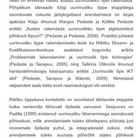
need on erinevad näited, kuidas uurimuslikku õpet rakendada.
Põhjalikum ülevaade kõigi uurimusliku õppe etappidega
seonduvate oskuste järkjärgulisest arendamisest on kirjas
ajakirjas Kägu ilmunud Margus Pedaste ja Küllike Pedaste
artiklis „Kuidas rakendada uurimuslikku õpet algklassidest
põhikooli lõpuni?“ (Pedaste ja Pedaste, 2008). Praktilisi juhiseid
uurimusliku õppe rakendamiseks leiab ka Riikliku Eksami- ja
Kvalifikatsioonikeskuse avaldatud kogumiku artiklis
„Probleemide lahendamine ja uurimuslik õpe bioloogias“
(Pedaste ja Sarapuu, 2005) ning Tallinna Ülikoolis ilmunud
haridustehnoloogia käsiraamatu artiklis „Uurimuslik õpe IKT
abil“ (Pedaste, Sarapuu ja Mäeots, 2009). Nimetatud
väljaanded saab kätte kooli raamatukogust või veebist.
Riikliku õppekava kontekstis on soovitatud läbitavate etappide
hulka varieerida lähtuvalt õpilaste vanusest. Seejuures on
Padilla (1990) eristanud uurimusliku lähenemisega seonduvaid
põhioskusi, mille arendamisele tuleks tähelepanu pöörata just
nooremate õpilaste puhul, ja integratiivseid oskusi, mille
arendamisele tuleks suunata põhirõhk alates põhikooli