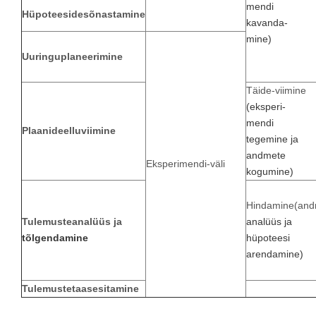
mendi
Hüpoteeside
sõnastamine
kavanda-
mine)
Uuringu
planeerimine
Täide-viimine
(eksperi-
mendi
Plaanide
elluviimine
tegemine ja
andmete
Eksperimendi-väli
kogumine)
Hindamine(and
Tulemuste
analüüs
ja
analüüs ja
tõlgendamine
hüpoteesi
arendamine)
Tulemuste
taasesitamine