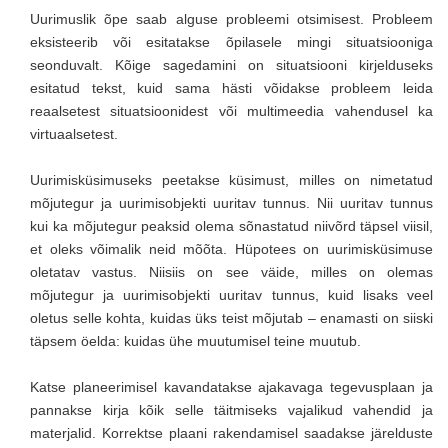
Uurimuslik õpe saab alguse probleemi otsimisest. Probleem
eksisteerib või esitatakse õpilasele mingi situatsiooniga
seonduvalt. Kõige sagedamini on situatsiooni kirjelduseks
esitatud tekst, kuid sama hästi võidakse probleem leida
reaalsetest situatsioonidest või multimeedia vahendusel ka
virtuaalsetest.
Uurimisküsimuseks peetakse küsimust, milles on nimetatud
mõjutegur ja uurimisobjekti uuritav tunnus. Nii uuritav tunnus
kui ka mõjutegur peaksid olema sõnastatud niivõrd täpsel viisil,
et oleks võimalik neid mõõta. Hüpotees on uurimisküsimuse
oletatav vastus. Niisiis on see väide, milles on olemas
mõjutegur ja uurimisobjekti uuritav tunnus, kuid lisaks veel
oletus selle kohta, kuidas üks teist mõjutab – enamasti on siiski
täpsem öelda: kuidas ühe muutumisel teine muutub.
Katse planeerimisel kavandatakse ajakavaga tegevusplaan ja
pannakse kirja kõik selle täitmiseks vajalikud vahendid ja
materjalid. Korrektse plaani rakendamisel saadakse järelduste