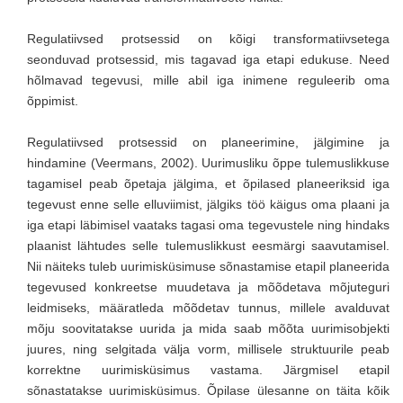
Regulatiivsed protsessid on kõigi transformatiivsetega
seonduvad protsessid, mis tagavad iga etapi edukuse. Need
hõlmavad tegevusi, mille abil iga inimene reguleerib oma
õppimist.
Regulatiivsed protsessid on planeerimine, jälgimine ja
hindamine (Veermans, 2002). Uurimusliku õppe tulemuslikkuse
tagamisel peab õpetaja jälgima, et õpilased planeeriksid iga
tegevust enne selle elluviimist, jälgiks töö käigus oma plaani ja
iga etapi läbimisel vaataks tagasi oma tegevustele ning hindaks
plaanist lähtudes selle tulemuslikkust eesmärgi saavutamisel.
Nii näiteks tuleb uurimisküsimuse sõnastamise etapil planeerida
tegevused konkreetse muudetava ja mõõdetava mõjuteguri
leidmiseks, määratleda mõõdetav tunnus, millele avalduvat
mõju soovitatakse uurida ja mida saab mõõta uurimisobjekti
juures, ning selgitada välja vorm, millisele struktuurile peab
korrektne uurimisküsimus vastama. Järgmisel etapil
sõnastatakse uurimisküsimus. Õpilase ülesanne on täita kõik