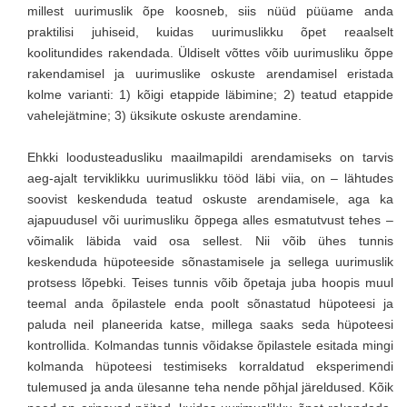
millest uurimuslik õpe koosneb, siis nüüd püüame anda
praktilisi juhiseid, kuidas uurimuslikku õpet reaalselt
koolitundides rakendada. Üldiselt võttes võib uurimusliku õppe
rakendamisel ja uurimuslike oskuste arendamisel eristada
kolme varianti: 1) kõigi etappide läbimine; 2) teatud etappide
vahelejätmine; 3) üksikute oskuste arendamine.
Ehkki loodusteadusliku maailmapildi arendamiseks on tarvis
aeg-ajalt terviklikku uurimuslikku tööd läbi viia, on – lähtudes
soovist keskenduda teatud oskuste arendamisele, aga ka
ajapuudusel või uurimusliku õppega alles esmatutvust tehes –
võimalik läbida vaid osa sellest. Nii võib ühes tunnis
keskenduda hüpoteeside sõnastamisele ja sellega uurimuslik
protsess lõpebki. Teises tunnis võib õpetaja juba hoopis muul
teemal anda õpilastele enda poolt sõnastatud hüpoteesi ja
paluda neil planeerida katse, millega saaks seda hüpoteesi
kontrollida. Kolmandas tunnis võidakse õpilastele esitada mingi
kolmanda hüpoteesi testimiseks korraldatud eksperimendi
tulemused ja anda ülesanne teha nende põhjal järeldused. Kõik