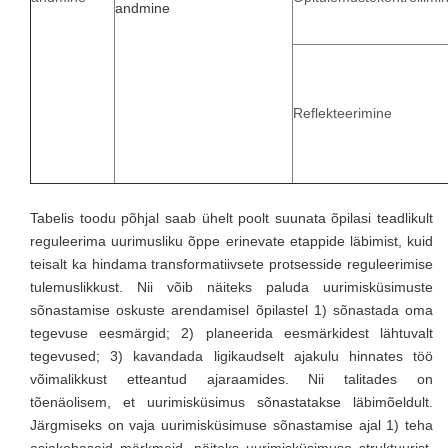
andmine
Reflekteerimine
Tabelis toodu põhjal saab ühelt poolt suunata õpilasi teadlikult
reguleerima uurimusliku õppe erinevate etappide läbimist, kuid
teisalt ka hindama transformatiivsete protsesside reguleerimise
tulemuslikkust. Nii võib näiteks paluda uurimisküsimuste
sõnastamise oskuste arendamisel õpilastel 1) sõnastada oma
tegevuse eesmärgid; 2) planeerida eesmärkidest lähtuvalt
tegevused; 3) kavandada ligikaudselt ajakulu hinnates töö
võimalikkust etteantud ajaraamides. Nii talitades on
tõenäolisem, et uurimisküsimus sõnastatakse läbimõeldult.
Järgmiseks on vaja uurimisküsimuse sõnastamise ajal 1) teha