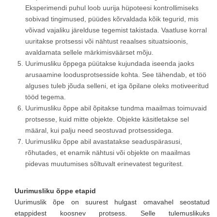
Eksperimendi puhul loob uurija hüpoteesi kontrollimiseks
sobivad tingimused, püüdes kõrvaldada kõik tegurid, mis
võivad vajaliku järelduse tegemist takistada. Vaatluse korral
uuritakse protsessi või nähtust reaalses situatsioonis,
avaldamata sellele märkimisväärset mõju.
Uurimusliku õppega püütakse kujundada iseenda jaoks
arusaamine loodusprotsesside kohta. See tähendab, et töö
alguses tuleb jõuda selleni, et iga õpilane oleks motiveeritud
tööd tegema.
Uurimusliku õppe abil õpitakse tundma maailmas toimuvaid
protsesse, kuid mitte objekte. Objekte käsitletakse sel
määral, kui palju need seostuvad protsessidega.
Uurimusliku õppe abil avastatakse seaduspärasusi,
rõhutades, et enamik nähtusi või objekte on maailmas
pidevas muutumises sõltuvalt erinevatest teguritest.
Uurimusliku õppe etapid
Uurimuslik õpe on suurest hulgast omavahel seostatud
etappidest koosnev protsess. Selle tulemuslikuks