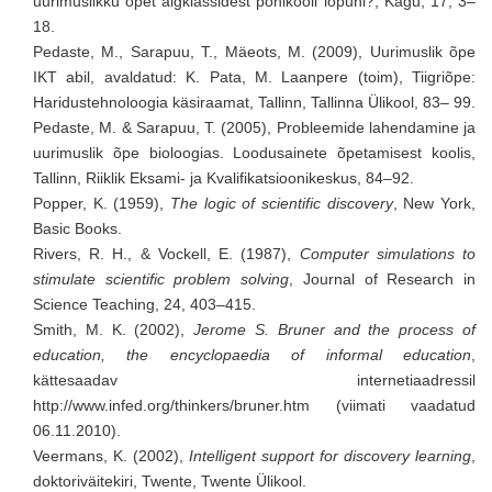
uurimuslikku õpet algklassidest põhikooli lõpuni?, Kägu, 17, 3–
18.
Pedaste, M., Sarapuu, T., Mäeots, M. (2009), Uurimuslik õpe
IKT abil, avaldatud: K. Pata, M. Laanpere (toim), Tiigriõpe:
Haridustehnoloogia käsiraamat, Tallinn, Tallinna Ülikool, 83– 99.
Pedaste, M. & Sarapuu, T. (2005), Probleemide lahendamine ja
uurimuslik õpe bioloogias. Loodusainete õpetamisest koolis,
Tallinn, Riiklik Eksami- ja Kvalifikatsioonikeskus, 84–92.
Popper, K. (1959),
The logic of scientific discovery
, New York,
Basic Books.
Rivers, R. H., & Vockell, E. (1987),
Computer simulations to
stimulate scientific problem solving
, Journal of Research in
Science Teaching, 24, 403–415.
Smith, M. K. (2002),
Jerome S. Bruner and the process of
education, the encyclopaedia of informal education
,
kättesaadav internetiaadressil
http://www.infed.org/thinkers/bruner.htm (viimati vaadatud
06.11.2010).
Veermans, K. (2002),
Intelligent support for discovery learning
,
doktoriväitekiri, Twente, Twente Ülikool.