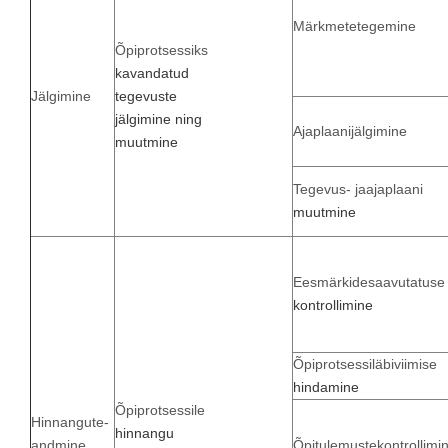
Märkmetetegemine
Õpiprotsessiks
kavandatud
Jälgimine
tegevuste
jälgimine ning
Ajaplaanijälgimine
muutmine
Tegevus- jaajaplaani
muutmine
Eesmärkidesaavutatuse
kontrollimine
Õpiprotsessiläbiviimise
hindamine
Õpiprotsessile
Hinnangute-
hinnangu
andmine
Õpitulemustekontrollimi