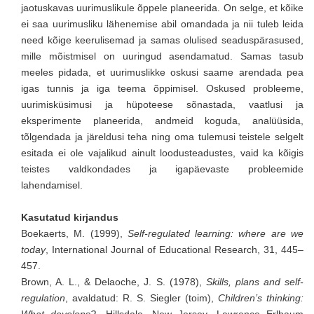
jaotuskavas uurimuslikule õppele planeerida. On selge, et kõike
ei saa uurimusliku lähenemise abil omandada ja nii tuleb leida
need kõige keerulisemad ja samas olulised seaduspärasused,
mille mõistmisel on uuringud asendamatud. Samas tasub
meeles pidada, et uurimuslikke oskusi saame arendada pea
igas tunnis ja iga teema õppimisel. Oskused probleeme,
uurimisküsimusi ja hüpoteese sõnastada, vaatlusi ja
eksperimente planeerida, andmeid koguda, analüüsida,
tõlgendada ja järeldusi teha ning oma tulemusi teistele selgelt
esitada ei ole vajalikud ainult loodusteadustes, vaid ka kõigis
teistes valdkondades ja igapäevaste probleemide
lahendamisel.
Kasutatud kirjandus
Boekaerts, M. (1999),
Self-regulated learning: where are we
today
, International Journal of Educational Research, 31, 445–
457.
Brown, A. L., & Delaoche, J. S. (1978),
Skills, plans and self-
regulation
, avaldatud: R. S. Siegler (toim),
Children’s thinking: