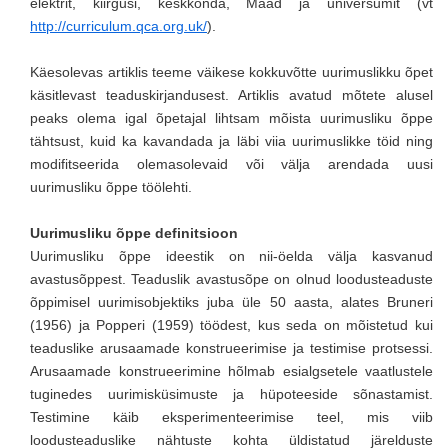
elektrit, kiirgusi, keskkonda, Maad ja universumit (vt
http://curriculum.qca.org.uk/
).
Käesolevas artiklis teeme väikese kokkuvõtte uurimuslikku õpet
käsitlevast teaduskirjandusest. Artiklis avatud mõtete alusel
peaks olema igal õpetajal lihtsam mõista uurimusliku õppe
tähtsust, kuid ka kavandada ja läbi viia uurimuslikke töid ning
modifitseerida olemasolevaid või välja arendada uusi
uurimusliku õppe töölehti.
Uurimusliku õppe definitsioon
Uurimusliku õppe ideestik on nii-öelda välja kasvanud
avastusõppest. Teaduslik avastusõpe on olnud loodusteaduste
õppimisel uurimisobjektiks juba üle 50 aasta, alates Bruneri
(1956) ja Popperi (1959) töödest, kus seda on mõistetud kui
teaduslike arusaamade konstrueerimise ja testimise protsessi.
Arusaamade konstrueerimine hõlmab esialgsetele vaatlustele
tuginedes uurimisküsimuste ja hüpoteeside sõnastamist.
Testimine käib eksperimenteerimise teel, mis viib
loodusteaduslike nähtuste kohta üldistatud järelduste