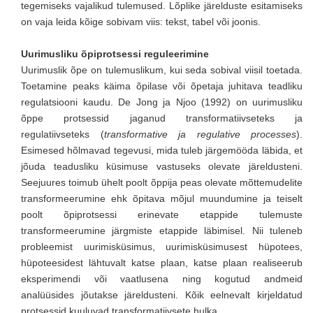
tegemiseks vajalikud tulemused. Lõplike järelduste esitamiseks
on vaja leida kõige sobivam viis: tekst, tabel või joonis.
Uurimusliku õpiprotsessi reguleerimine
Uurimuslik õpe on tulemuslikum, kui seda sobival viisil toetada.
Toetamine peaks käima õpilase või õpetaja juhitava teadliku
regulatsiooni kaudu. De Jong ja Njoo (1992) on uurimusliku
õppe protsessid jaganud transformatiivseteks ja
regulatiivseteks (
transformative ja regulative processes
).
Esimesed hõlmavad tegevusi, mida tuleb järgemööda läbida, et
jõuda teadusliku küsimuse vastuseks olevate järeldusteni.
Seejuures toimub ühelt poolt õppija peas olevate mõttemudelite
transformeerumine ehk õpitava mõjul muundumine ja teiselt
poolt õpiprotsessi erinevate etappide tulemuste
transformeerumine järgmiste etappide läbimisel. Nii tuleneb
probleemist uurimisküsimus, uurimisküsimusest hüpotees,
hüpoteesidest lähtuvalt katse plaan, katse plaan realiseerub
eksperimendi või vaatlusena ning kogutud andmeid
analüüsides jõutakse järeldusteni. Kõik eelnevalt kirjeldatud
protsessid kuuluvad transformatiivsete hulka.