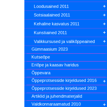
Loodusained 2011
Sotsiaalained 2011
Kehaline kasvatus 2011
Kunstiained 2011
Valikkursused ja valikõppeained
Gümnaasium 2023
Kutseõpe
Eriõpe ja kaasav haridus
Õppevara
Õppeprotsesside kirjeldused 2016
Õppeprotsesside kirjeldused 2023
Artiklid ja juhendmaterjalid
Valdkonnaraamatud 2010