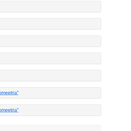
omeetria”
omeetria”