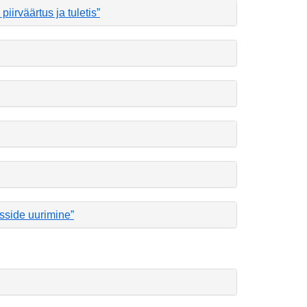
iirväärtus ja tuletis”
sside uurimine”