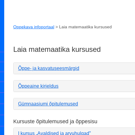
Oppekava infoportaal
>
Laia matemaatika kursused
Laia matemaatika kursused
Õppe- ja kasvatuseesmärgid
Õppeaine kirjeldus
Gümnaasiumi õpitulemused
Kursuste õpitulemused ja õppesisu
I kursus „Avaldised ja arvuhulgad”