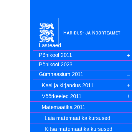
Lasteaed
Põhikool 2011
Põhikool 2023
Gümnaasium 2011
Keel ja kirjandus 2011
Võõrkeeled 2011
Matemaatika 2011
Laia matemaatika kursused
Kitsa matemaatika kursused