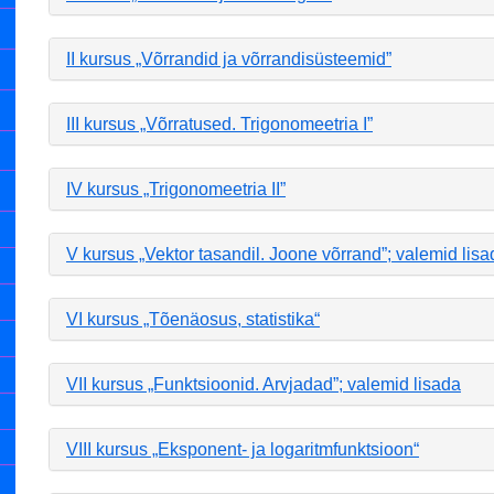
II kursus „Võrrandid ja võrrandisüsteemid”
III kursus „Võrratused. Trigonomeetria I”
IV kursus „Trigonomeetria II”
V kursus „Vektor tasandil. Joone võrrand”; valemid lisa
VI kursus „Tõenäosus, statistika“
VII kursus „Funktsioonid. Arvjadad”; valemid lisada
VIII kursus „Eksponent- ja logaritmfunktsioon“