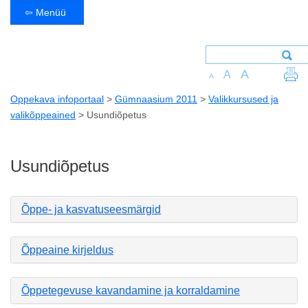
⇦ Menüü
A
A
A
Oppekava infoportaal
>
Gümnaasium 2011
>
Valikkursused ja
valikõppeained
>
Usundiõpetus
Usundiõpetus
Õppe- ja kasvatuseesmärgid
Õppeaine kirjeldus
Õppetegevuse kavandamine ja korraldamine