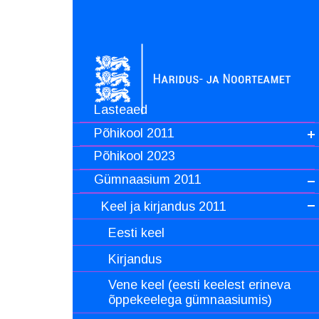
Lasteaed
Põhikool 2011
Põhikool 2023
Gümnaasium 2011
Keel ja kirjandus 2011
Eesti keel
Kirjandus
Vene keel (eesti keelest erineva
õppekeelega gümnaasiumis)