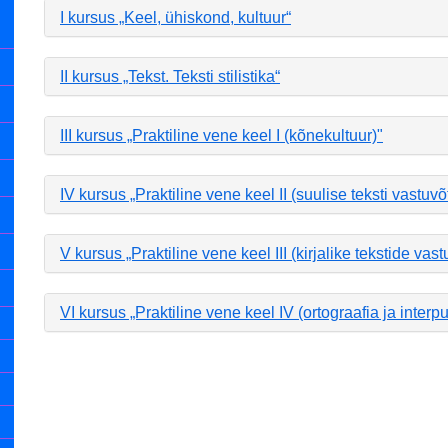
I kursus „Keel, ühiskond, kultuur“
II kursus „Tekst. Teksti stilistika“
III kursus „Praktiline vene keel I (kõnekultuur)"
IV kursus „Praktiline vene keel II (suulise teksti vastuvõ
V kursus „Praktiline vene keel III (kirjalike tekstide vast
VI kursus „Praktiline vene keel IV (ortograafia ja interp