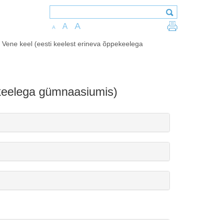
A
A
A
>
Vene keel (eesti keelest erineva õppekeelega
ekeelega gümnaasiumis)