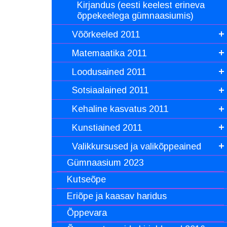
Kirjandus (eesti keelest erineva
õppekeelega gümnaasiumis)
Võõrkeeled 2011
Matemaatika 2011
Loodusained 2011
Sotsiaalained 2011
Kehaline kasvatus 2011
Kunstiained 2011
Valikkursused ja valikõppeained
Gümnaasium 2023
Kutseõpe
Eriõpe ja kaasav haridus
Õppevara