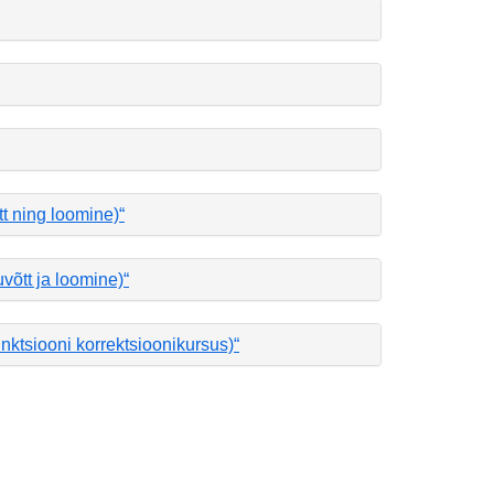
tt ning loomine)“
uvõtt ja loomine)“
unktsiooni korrektsioonikursus)“