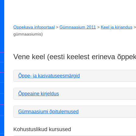
Oppekava infoportaal
>
Gümnaasium 2011
>
Keel ja kirjandus
gümnaasiumis)
Vene keel (eesti keelest erineva õpp
Õppe- ja kasvatuseesmärgid
Õppeaine kirjeldus
Gümnaasiumi õpitulemused
Kohustuslikud kursused