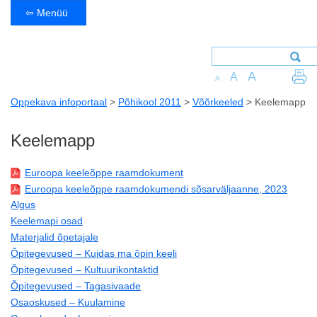
⇦ Menüü
A
A
A
Oppekava infoportaal
>
Põhikool 2011
>
Võõrkeeled
>
Keelemapp
Keelemapp
Euroopa keeleõppe raamdokument
Euroopa keeleõppe raamdokumendi sõsarväljaanne, 2023
Algus
Keelemapi osad
Materjalid õpetajale
Õpitegevused – Kuidas ma õpin keeli
Õpitegevused – Kultuurikontaktid
Õpitegevused – Tagasivaade
Osaoskused – Kuulamine