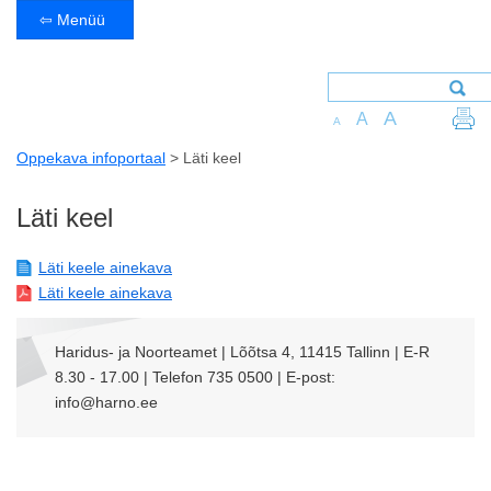
⇦ Menüü
A
A
A
Oppekava infoportaal
>
Läti keel
Läti keel
Läti keele ainekava
Läti keele ainekava
Haridus- ja Noorteamet | Lõõtsa 4, 11415 Tallinn | E-R
8.30 - 17.00 | Telefon 735 0500 | E-post:
info@harno.ee