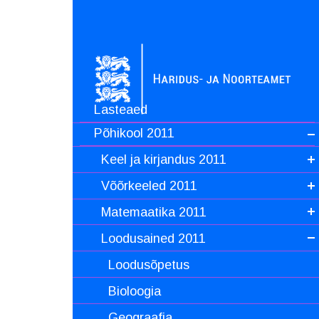
Lasteaed
Põhikool 2011
Keel ja kirjandus 2011
Võõrkeeled 2011
Matemaatika 2011
Loodusained 2011
Loodusõpetus
Bioloogia
Geograafia