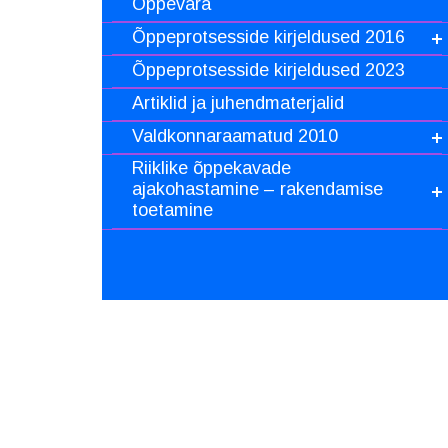
Õppevara
Õppeprotsesside kirjeldused 2016
Õppeprotsesside kirjeldused 2023
Artiklid ja juhendmaterjalid
Valdkonnaraamatud 2010
Riiklike õppekavade
ajakohastamine – rakendamise
toetamine