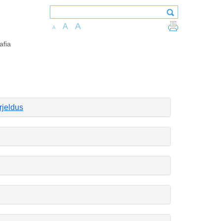
A
A
A
afia
rjeldus