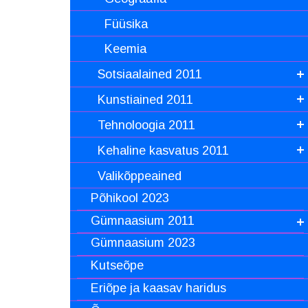
Füüsika
Keemia
Sotsiaalained 2011
Kunstiained 2011
Tehnoloogia 2011
Kehaline kasvatus 2011
Valikõppeained
Põhikool 2023
Gümnaasium 2011
Gümnaasium 2023
Kutseõpe
Eriõpe ja kaasav haridus