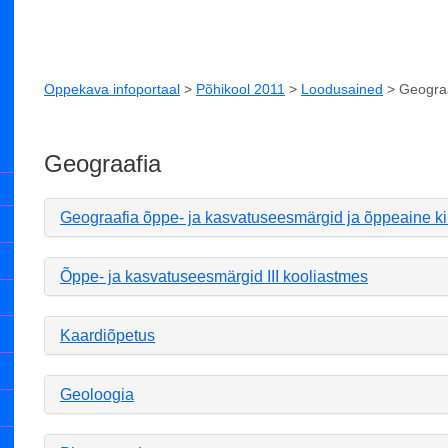
Oppekava infoportaal
>
Põhikool 2011
>
Loodusained
>
Geogra
Geograafia
Geograafia õppe- ja kasvatuseesmärgid ja õppeaine ki
Õppe- ja kasvatuseesmärgid III kooliastmes
Kaardiõpetus
Geoloogia