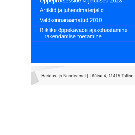
Õppeprotsesside kirjeldused 2023
Artiklid ja juhendmaterjalid
Valdkonnaraamatud 2010
Riiklike õppekavade ajakohastamine
– rakendamise toetamine
Haridus- ja Noorteamet | Lõõtsa 4, 11415 Tallinn