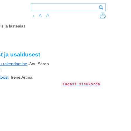
A
A
A
is ja lasteaias
t ja usaldusest
gu rakendamine
, Anu Sarap
i
tööst
, Irene Artma
Tagasi sisukorda