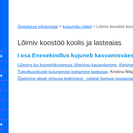
Oppekava infoportaal
>
kogumiku viited
>
Lõimiv koostöö kool
Lõimiv koostöö koolis ja lasteaias
I osa Enesekindlus kujuneb kasvamisväes
Lõiming kui koostöökogemus: lõimingu kavandamine, lõimin
Tulevikuoskuste kujunemise toetamine lasteaias
, Kristina Mäg
Õppimine algab ühisosa leidmisest: näiteid õpetaja igapäeva