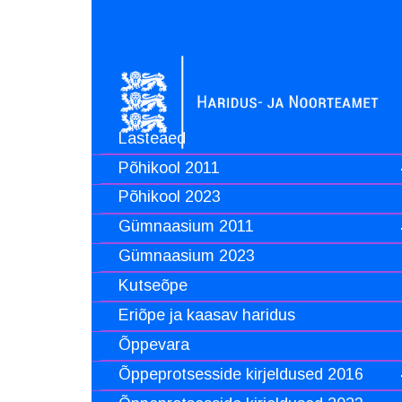
Lasteaed
Põhikool 2011
Põhikool 2023
Gümnaasium 2011
Gümnaasium 2023
Kutseõpe
Eriõpe ja kaasav haridus
Õppevara
Õppeprotsesside kirjeldused 2016