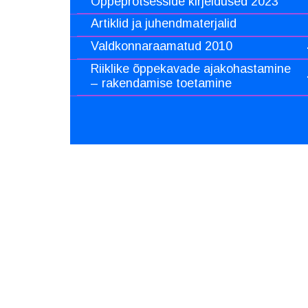
Õppeprotsesside kirjeldused 2023
Artiklid ja juhendmaterjalid
Valdkonnaraamatud 2010
Riiklike õppekavade ajakohastamine
– rakendamise toetamine