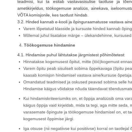
teadmisi, kui ta esitab vastavasisulise taotluse ja tõend
ametikirjeldus, töökogemuse analüüs, ainekava, iseloomust
VÕTA komisjonile, kes taotlust hindab.
3.2. Hinded kannab e-kooli ja õpinguraamatusse vastava ain
Varem lõpetatud klasside ja kursuste hinded kannab õping
Mõlemal juhul lisatakse märge – ülekandehinne, kursused 
Töökogemuse hindamine
4.1. Hindamise puhul lähtutakse järgmistest põhimõtetest:
Hinnatakse kogemusest õpitut, mitte (töö)kogemust ennas
Varem õpitu peab sisuliselt sobima õppekavaga (õpitu pe
kaasab komisjon hindamisel vastava aine/kursuse õpetaja
Omandatud teadmised ja oskused peavad sobima selle hari
Hindamise käigus võidakse nõuda täiendavat tõendusmaterja
Kui hindamiskriteeriumiks on, et õppija analüüsib oma vara
käigus õppija vaid kirjeldab, mida ta tegi, aga mitte seda,
varasemate õpingute ja töökogemuse hindamisel on, et tao
kogemusest õppimise järgi.
Iga otsuse (nii negatiivse kui positiivse) korral on taotlejal