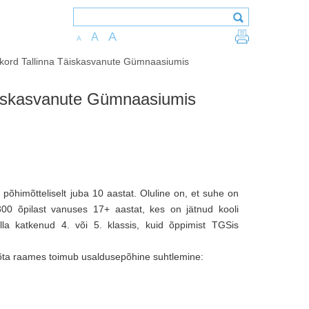
A
A
A
 kord Tallinna Täiskasvanute Gümnaasiumis
äiskasvanute Gümnaasiumis
himõtteliselt juba 10 aastat. Oluline on, et suhe on
00 õpilast vanuses 17+ aastat, kes on jätnud kooli
olla katkenud 4. või 5. klassis, kuid õppimist TGSis
õta raames toimub usaldusepõhine suhtlemine: