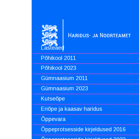
Lasteaed
Põhikool 2011
Põhikool 2023
Gümnaasium 2011
Gümnaasium 2023
Kutseõpe
Eriõpe ja kaasav haridus
Õppevara
Õppeprotsesside kirjeldused 2016