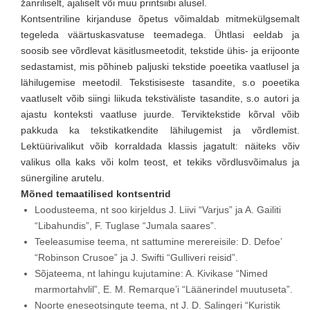
žanriliselt, ajaliselt või muu printsiibi alusel.
Kontsentriline kirjanduse õpetus võimaldab mitmekülgsemalt
tegeleda väärtuskasvatuse teemadega. Ühtlasi eeldab ja
soosib see võrdlevat käsitlusmeetodit, tekstide ühis- ja erijoonte
sedastamist, mis põhineb paljuski tekstide poeetika vaatlusel ja
lähilugemise meetodil. Tekstisiseste tasandite, s.o poeetika
vaatluselt võib siingi liikuda tekstiväliste tasandite, s.o autori ja
ajastu konteksti vaatluse juurde. Terviktekstide kõrval võib
pakkuda ka tekstikatkendite lähilugemist ja võrdlemist.
Lektüürivalikut võib korraldada klassis jagatult: näiteks võiv
valikus olla kaks või kolm teost, et tekiks võrdlusvõimalus ja
sünergiline arutelu.
Mõned temaatilised kontsentrid
Loodusteema, nt soo kirjeldus J. Liivi “Varjus” ja A. Gailiti
“Libahundis”, F. Tuglase “Jumala saares”.
Teeleasumise teema, nt sattumine merereisile: D. Defoe’
“Robinson Crusoe” ja J. Swifti “Gulliveri reisid”.
Sõjateema, nt lahingu kujutamine: A. Kivikase “Nimed
marmortahvlil”, E. M. Remarque’i “Läänerindel muutuseta”.
Noorte eneseotsingute teema, nt J. D. Salingeri “Kuristik