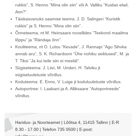
rukkis”, S. Henno “Mina olin siin” või A. Valliku “Kuidas elad,
Ann?”.
Täiskasvanuks saamise teema: J. D. Salingeri “Kuristik
rukkis” ja S. Henno “Mina olin siin”.
Õnneteema, nt M. Heinsaare novellides “Teekond maailma
lõppu” ja “Rändaja õnn”.
Kooliteema, nt O. Lutsu “Kevade”, J. Rannapi “Agu Sihvka
annab aru“, S. K. Richardsoni “Ühe nohiku seiklused”, M. ja
T. Tiksi “Ja kui teile siin ei meeldi”.
Sügiseteema: J. Liivi, M. Underi, H. Talviku jt
sügiseluuletuste võrdlus.
Koduteema: E. Enno, V. Luige jt koduluuletuste võrdlus.
Autoportree: I. Laabani ja A. Alliksaare “Autoportreede”
võrdlus.
Haridus- ja Noorteamet | Lõõtsa 4, 11415 Tallinn | E-R
8.30 - 17.00 | Telefon 735 0500 | E-post: