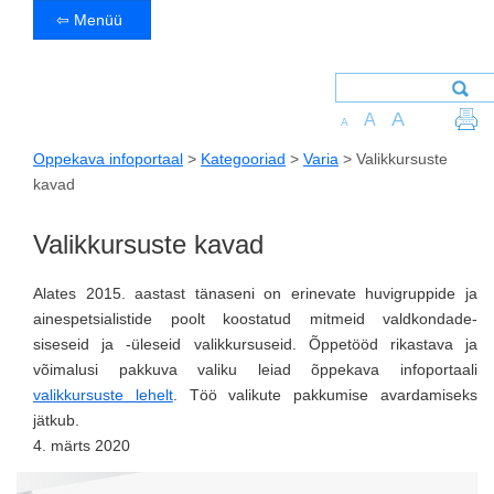
⇦ Menüü
A
A
A
Oppekava infoportaal
>
Kategooriad
>
Varia
>
Valikkursuste
kavad
Valikkursuste kavad
Alates 2015. aastast tänaseni on erinevate huvigruppide ja
ainespetsialistide poolt koostatud mitmeid valdkondade-
siseseid ja -üleseid valikkursuseid. Õppetööd rikastava ja
võimalusi pakkuva valiku leiad õppekava infoportaali
valikkursuste lehelt
. Töö valikute pakkumise avardamiseks
jätkub.
4. märts 2020