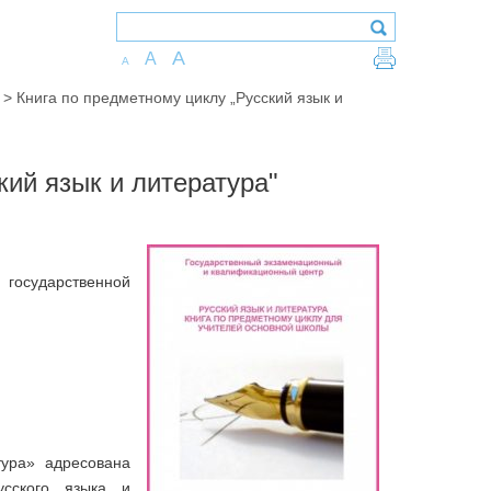
A
A
A
>
Книга по предметному циклу „Русский язык и
кий язык и литература"
государственной
тура» адресована
сского языка и