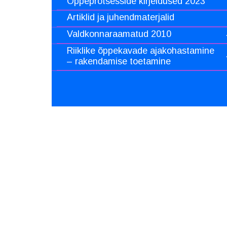
Õppeprotsesside kirjeldused 2023
Artiklid ja juhendmaterjalid
Valdkonnaraamatud 2010
Riiklike õppekavade ajakohastamine
– rakendamise toetamine