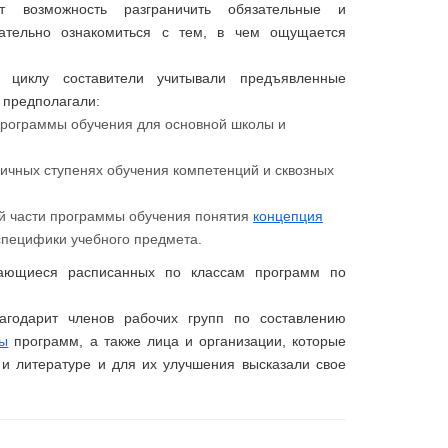
ет возможность разграничить обязательные и
вательно ознакомиться с тем, в чем ощущается
 циклу составители учитывали предъявленные
 предполагали:
программы обучения для основной школы и
личных ступенях обучения компетенций и сквозных
ей части программы обучения понятия
концепция
специфики учебного предмета.
сающиеся расписанных по классам программ по
агодарит членов рабочих групп по составлению
ты
программ, а также лица и организации, которые
 и литературе и для их улучшения высказали свое