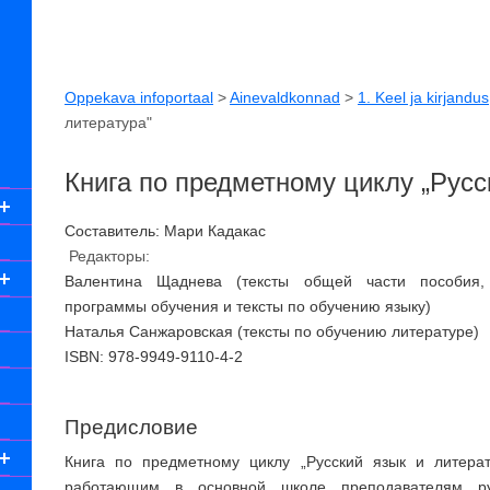
Oppekava infoportaal
>
Ainevaldkonnad
>
1. Keel ja kirjandus
литература"
Книга по предметному циклу „Русс
Составитель: Мари Кадакас
Редакторы:
Валентина Щаднева (тексты общей части пособия, 
программы обучения и тексты по обучению языку)
Наталья Санжаровская (тексты по обучению литературе)
ISBN: 978-9949-9110-4-2
Предисловие
Книга по предметному циклу „Русский язык и литера
работающим в основной школе преподавателям ру