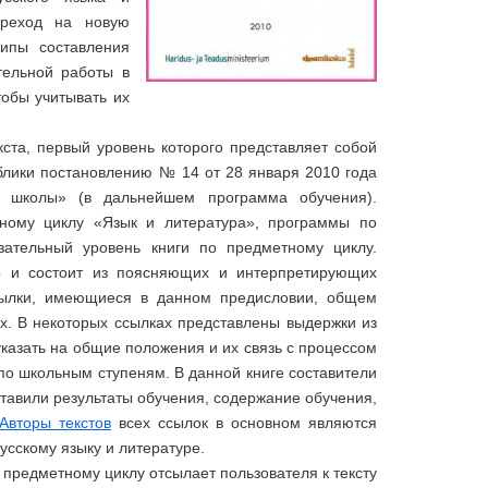
ереход на новую
ципы составления
тельной работы в
тобы учитывать их
кста, первый уровень которого представляет собой
блики постановлению № 14 от 28 января 2010 года
й школы» (в дальнейшем программа обучения).
ному циклу «Язык и литература», программы по
зательный уровень книги по предметному циклу.
р и состоит из поясняющих и интерпретирующих
ссылки, имеющиеся в данном предисловии, общем
х. В некоторых ссылках представлены выдержки из
казать на общие положения и их связь с процессом
о школьным ступеням. В данной книге составители
тавили результаты обучения, содержание обучения,
Авторы текстов
всех ссылок в основном являются
усскому языку и литературе.
 предметному циклу отсылает пользователя к тексту