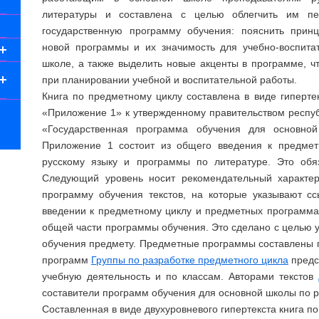
литературы и составлена с целью облегчить им п
государственную программу обучения: пояснить прин
новой программы и их значимость для учебно-воспита
школе, а также выделить новые акценты в программе, ч
при планировании учебной и воспитательной работы.
Книга по предметному циклу составлена в виде гиперте
«Приложение 1» к утвержденному правительством респу
«Государственная программа обучения для основно
Приложение 1 состоит из общего введения к предмет
русскому языку и программы по литературе. Это обя
Следующий уровень носит рекомендательный характе
программу обучения текстов, на которые указывают 
введении к предметному циклу и предметных программа
общей части программы обучения. Это сделано с целью у
обучения предмету. Предметные программы составлены п
программ
Группы по разработке предметного цикла
предс
учебную деятельность и по классам. Авторами текстов
составители программ обучения для основной школы по р
Составленная в виде двухуровневого гипертекста книга по