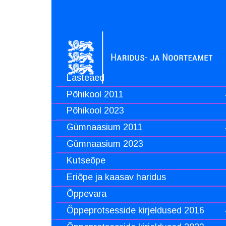
Lasteaed
Põhikool 2011
Põhikool 2023
Gümnaasium 2011
Gümnaasium 2023
Kutseõpe
Eriõpe ja kaasav haridus
Õppevara
Õppeprotsesside kirjeldused 2016