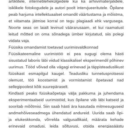
artiklitele, internetilehekülgedele kui ka arhiivimaterjalidele,
isiklikele fotokogudele ja autori poolt intervjueeritutele. Õpilane
peab harjuma intellektuaalset omandit väärtustama ja mõistma,
et viitamata jätmise korral on tegu plagiaadi ehk vargusega.
Noorte seas on laialt levinud väärarusaam, et kui raamatust
leitud mõtted on oma sõnadega ümber kirjutatud, siis polegi
viidata vaja.
Füüsika omandamist toetavad uurimisvaldkonnad
Füüsikateemaline uurimistöö ei pea sugugi olema hästi
sisustatud laboris läbi viidud klassikalisel eksperimendil põhinev
uurimus. Tööd võivad olla vägagi erinevad ja täppisteaduslikust
füüsikast esmapilgul kaugel. Teadusliku tunnetusprotsessi
olemust, töö koostamist ja vormistamist õpetavad nad
sellegipoolest kõik suurepäraselt.
Kindlasti peaks füüsikaõpetaja välja pakkuma ja juhendama
eksperimentaalseid uurimistöid, kus õpilane viib läbi katseid ja
sooritab mõõtmisi. Siin saab hästi ära kasutada mitmesuguseid
andmehõiveseadmega ühendatud andureid. Uurida saab õpi-
ja elukeskkonda, võrrelda valgusallikaid, määrata kehade
erinevaid omadusi, leida sõltuvusi, otsida energiasäästu