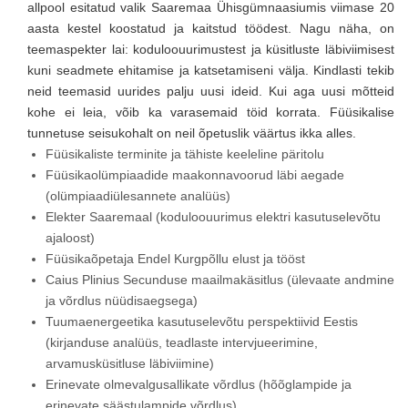
allpool esitatud valik Saaremaa Ühisgümnaasiumis viimase 20
aasta kestel koostatud ja kaitstud töödest. Nagu näha, on
teemaspekter lai: koduloouurimustest ja küsitluste läbiviimisest
kuni seadmete ehitamise ja katsetamiseni välja. Kindlasti tekib
neid teemasid uurides palju uusi ideid. Kui aga uusi mõtteid
kohe ei leia, võib ka varasemaid töid korrata. Füüsikalise
tunnetuse seisukohalt on neil õpetuslik väärtus ikka alles.
Füüsikaliste terminite ja tähiste keeleline päritolu
Füüsikaolümpiaadide maakonnavoorud läbi aegade
(olümpiaadiülesannete analüüs)
Elekter Saaremaal (koduloouurimus elektri kasutuselevõtu
ajaloost)
Füüsikaõpetaja Endel Kurgpõllu elust ja tööst
Caius Plinius Secunduse maailmakäsitlus (ülevaate andmine
ja võrdlus nüüdisaegsega)
Tuumaenergeetika kasutuselevõtu perspektiivid Eestis
(kirjanduse analüüs, teadlaste intervjueerimine,
arvamusküsitluse läbiviimine)
Erinevate olmevalgusallikate võrdlus (hõõglampide ja
erinevate säästulampide võrdlus)