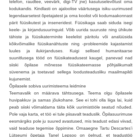
telefon, raudtee, veevärk, digi-TV jne) kasutuselevõtust oma
kodukandis. Kindlasti on ajaloolise väärtusega isiku-uurimused
legendaarsetest õpetajatest ja oma koolist või kodumaakonnast
pärit füüsikutest ja inseneridest. Füüsikaga saab siduda isegi
keele- ja kirjandusuuringuid. Võib uurida suuruste ning ühikute
tähiste ja füüsikaterminite keelelist päritolu või analüüsida
kõikvõimalike füüsikanähtuste ning -probleemide kajastamist
luules ja ilukirjanduses. Kuigi sellised humanitaarse
suunitlusega tööd on füüsikateadusest kaugel, panevad nad
siiski õpilase mõnesse füüsikateemasse põhjalikumalt
süvenema ja toetavad sellega loodusteadusliku maailmapildi
kujunemist.
Õpilasele sobiva uurimisteema leidmine
Teemavalik on määrava tähtsusega. Teema olgu õpilasele
huvipakkuv ja samas jõukohane. See ei tohi olla liiga lai, kuid
peab siiski võimaldama täita kõik uurimistööle seatud nõuded.
Pole vaja karta, et töö ei tule piisavalt teaduslik. Õpilasuurimuse
eesmärgiks pole ju suured avastused, mis teadust edasi viivad,
vaid teaduse tegemise õppimine. Omaaegne Tartu Descartes’i
Lütseumi õpetaja Tanel Lepsoo on öelnud, et teadustöö