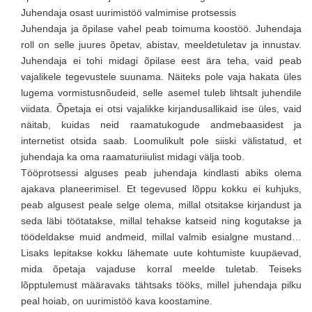
Juhendaja osast uurimistöö valmimise protsessis
Juhendaja ja õpilase vahel peab toimuma koostöö. Juhendaja
roll on selle juures õpetav, abistav, meeldetuletav ja innustav.
Juhendaja ei tohi midagi õpilase eest ära teha, vaid peab
vajalikele tegevustele suunama. Näiteks pole vaja hakata üles
lugema vormistusnõudeid, selle asemel tuleb lihtsalt juhendile
viidata. Õpetaja ei otsi vajalikke kirjandusallikaid ise üles, vaid
näitab, kuidas neid raamatukogude andmebaasidest ja
internetist otsida saab. Loomulikult pole siiski välistatud, et
juhendaja ka oma raamaturiiulist midagi välja toob.
Tööprotsessi alguses peab juhendaja kindlasti abiks olema
ajakava planeerimisel. Et tegevused lõppu kokku ei kuhjuks,
peab algusest peale selge olema, millal otsitakse kirjandust ja
seda läbi töötatakse, millal tehakse katseid ning kogutakse ja
töödeldakse muid andmeid, millal valmib esialgne mustand…
Lisaks lepitakse kokku lähemate uute kohtumiste kuupäevad,
mida õpetaja vajaduse korral meelde tuletab. Teiseks
lõpptulemust määravaks tähtsaks tööks, millel juhendaja pilku
peal hoiab, on uurimistöö kava koostamine.