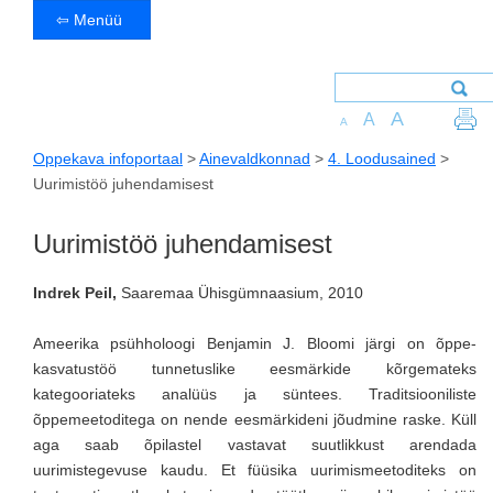
⇦ Menüü
A
A
A
Oppekava infoportaal
>
Ainevaldkonnad
>
4. Loodusained
>
Uurimistöö juhendamisest
Uurimistöö juhendamisest
Indrek Peil,
Saaremaa Ühisgümnaasium, 2010
Ameerika psühholoogi Benjamin J. Bloomi järgi on õppe-
kasvatustöö tunnetuslike eesmärkide kõrgemateks
kategooriateks analüüs ja süntees. Traditsiooniliste
õppemeetoditega on nende eesmärkideni jõudmine raske. Küll
aga saab õpilastel vastavat suutlikkust arendada
uurimistegevuse kaudu. Et füüsika uurimismeetoditeks on