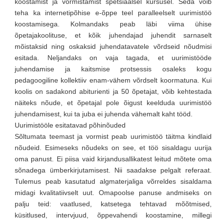
koostamist ja vormistamist spetsiaalsel kursusel. Seda võib
teha ka internetipõhise e-õppe teel paralleelselt uurimistöö
koostamisega. Kolmandaks peab läbi viima ühise
õpetajakoolituse, et kõik juhendajad juhendit sarnaselt
mõistaksid ning oskaksid juhendatavatele võrdseid nõudmisi
esitada. Neljandaks on vaja tagada, et uurimistööde
juhendamise ja kaitsmise protsessis osaleks kogu
pedagoogiline kollektiiv enam-vähem võrdselt koormatuna. Kui
koolis on sadakond abiturienti ja 50 õpetajat, võib kehtestada
näiteks nõude, et õpetajal pole õigust keelduda uurimistöö
juhendamisest, kui ta juba ei juhenda vähemalt kaht tööd.
Uurimistööle esitatavad põhinõuded
Sõltumata teemast ja vormist peab uurimistöö täitma kindlaid
nõudeid. Esimeseks nõudeks on see, et töö sisaldagu uurija
oma panust. Ei piisa vaid kirjandusallikatest leitud mõtete oma
sõnadega ümberkirjutamisest. Nii saadakse pelgalt referaat.
Tulemus peab kasutatud algmaterjaliga võrreldes sisaldama
midagi kvalitatiivselt uut. Omapoolse panuse andmiseks on
palju teid: vaatlused, katsetega tehtavad mõõtmised,
küsitlused, intervjuud, õppevahendi koostamine, millegi