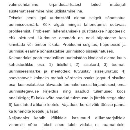
valmisehitamine, kirjandusallikatest leitud materjali
süstematiseerimine ning üldistamine jne.
Teiseks peab igal uurimistööl olema selgelt sõnastatud
uurimiseesmärk. Kõik algab mingist lahendamist ootavast
probleemist. Probleemi lahendamiseks püstitatakse hüpoteesid
ehk oletused. Uurimuse eesmärk on neid hüpoteese kas
kinnitada või ümber lükata. Probleemi selgitus, hüpoteesid ja
uurimisülesanne sõnastatakse uurimistöö sissejuhatuses.
Kolmandaks peab teaduslikus uurimistöös kindlasti olema kuus
kohustuslikku osa: 1) tiitelleht; 2) sisukord; 3) teemat,
uurimiseesmärke ja meetodeid tutvustav sissejuhatus; 4)
soovitatavalt kolmeks mahult võrdseks osaks jagatud sisuline
osa, kus esitatakse ülevaade teemakohasest kirjandusest, oma
uurimistegevuse kirjeldus ning saadud tulemused koos
analüüsiga; 5) kokkuvõte saadud tulemuste ja järeldustega ning
6) kasutatud allikate loetelu. Vajaduse korral võib töösse panna
ka lühendite loetelu ja lisad.
Neljandaks kehtib kõikidele kasutatud allikmaterjalidele
viitamise nõue. Teksti sees tuleb viidata nii raamatutele,