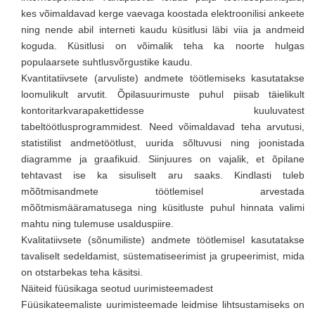
kes võimaldavad kerge vaevaga koostada elektroonilisi ankeete
ning nende abil interneti kaudu küsitlusi läbi viia ja andmeid
koguda. Küsitlusi on võimalik teha ka noorte hulgas
populaarsete suhtlusvõrgustike kaudu.
Kvantitatiivsete (arvuliste) andmete töötlemiseks kasutatakse
loomulikult arvutit. Õpilasuurimuste puhul piisab täielikult
kontoritarkvarapakettidesse kuuluvatest
tabeltöötlusprogrammidest. Need võimaldavad teha arvutusi,
statistilist andmetöötlust, uurida sõltuvusi ning joonistada
diagramme ja graafikuid. Siinjuures on vajalik, et õpilane
tehtavast ise ka sisuliselt aru saaks. Kindlasti tuleb
mõõtmisandmete töötlemisel arvestada
mõõtmismääramatusega ning küsitluste puhul hinnata valimi
mahtu ning tulemuse usalduspiire.
Kvalitatiivsete (sõnumiliste) andmete töötlemisel kasutatakse
tavaliselt sedeldamist, süstematiseerimist ja grupeerimist, mida
on otstarbekas teha käsitsi.
Näiteid füüsikaga seotud uurimisteemadest
Füüsikateemaliste uurimisteemade leidmise lihtsustamiseks on