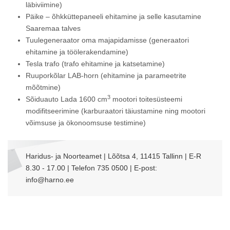
läbiviimine)
Päike – õhkküttepaneeli ehitamine ja selle kasutamine
Saaremaa talves
Tuulegeneraator oma majapidamisse (generaatori
ehitamine ja töölerakendamine)
Tesla trafo (trafo ehitamine ja katsetamine)
Ruuporkõlar LAB-horn (ehitamine ja parameetrite
mõõtmine)
3
Sõiduauto Lada 1600 cm
mootori toitesüsteemi
modifitseerimine (karburaatori täiustamine ning mootori
võimsuse ja ökonoomsuse testimine)
Haridus- ja Noorteamet | Lõõtsa 4, 11415 Tallinn | E-R
8.30 - 17.00 | Telefon 735 0500 | E-post:
info@harno.ee