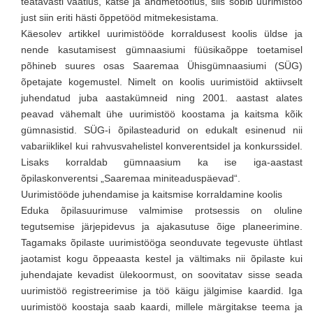
teatavasti vaatlus, katse ja andmetöötlus, siis sobib uurimistöö
just siin eriti hästi õppetööd mitmekesistama.
Käesolev artikkel uurimistööde korraldusest koolis üldse ja
nende kasutamisest gümnaasiumi füüsikaõppe toetamisel
põhineb suures osas Saaremaa Ühisgümnaasiumi (SÜG)
õpetajate kogemustel. Nimelt on koolis uurimistöid aktiivselt
juhendatud juba aastakümneid ning 2001. aastast alates
peavad vähemalt ühe uurimistöö koostama ja kaitsma kõik
gümnasistid. SÜG-i õpilasteadurid on edukalt esinenud nii
vabariiklikel kui rahvusvahelistel konverentsidel ja konkurssidel.
Lisaks korraldab gümnaasium ka ise iga-aastast
õpilaskonverentsi „Saaremaa miniteaduspäevad“.
Uurimistööde juhendamise ja kaitsmise korraldamine koolis
Eduka õpilasuurimuse valmimise protsessis on oluline
tegutsemise järjepidevus ja ajakasutuse õige planeerimine.
Tagamaks õpilaste uurimistööga seonduvate tegevuste ühtlast
jaotamist kogu õppeaasta kestel ja vältimaks nii õpilaste kui
juhendajate kevadist ülekoormust, on soovitatav sisse seada
uurimistöö registreerimise ja töö käigu jälgimise kaardid. Iga
uurimistöö koostaja saab kaardi, millele märgitakse teema ja