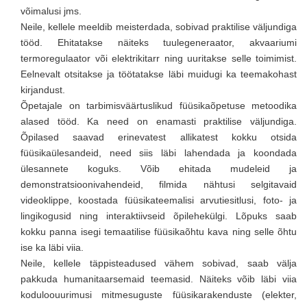
võimalusi jms.
Neile, kellele meeldib meisterdada, sobivad praktilise väljundiga
tööd. Ehitatakse näiteks tuulegeneraator, akvaariumi
termoregulaator või elektrikitarr ning uuritakse selle toimimist.
Eelnevalt otsitakse ja töötatakse läbi muidugi ka teemakohast
kirjandust.
Õpetajale on tarbimisväärtuslikud füüsikaõpetuse metoodika
alased tööd. Ka need on enamasti praktilise väljundiga.
Õpilased saavad erinevatest allikatest kokku otsida
füüsikaülesandeid, need siis läbi lahendada ja koondada
ülesannete koguks. Võib ehitada mudeleid ja
demonstratsioonivahendeid, filmida nähtusi selgitavaid
videoklippe, koostada füüsikateemalisi arvutiesitlusi, foto- ja
lingikogusid ning interaktiivseid õpilehekülgi. Lõpuks saab
kokku panna isegi temaatilise füüsikaõhtu kava ning selle õhtu
ise ka läbi viia.
Neile, kellele täppisteadused vähem sobivad, saab välja
pakkuda humanitaarsemaid teemasid. Näiteks võib läbi viia
koduloouurimusi mitmesuguste füüsikarakenduste (elekter,