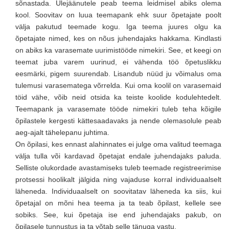
sõnastada. Ülejäänutele peab teema leidmisel abiks olema
kool. Soovitav on luua teemapank ehk suur õpetajate poolt
välja pakutud teemade kogu. Iga teema juures olgu ka
õpetajate nimed, kes on nõus juhendajaks hakkama. Kindlasti
on abiks ka varasemate uurimistööde nimekiri. See, et keegi on
teemat juba varem uurinud, ei vähenda töö õpetuslikku
eesmärki, pigem suurendab. Lisandub nüüd ju võimalus oma
tulemusi varasematega võrrelda. Kui oma koolil on varasemaid
töid vähe, võib neid otsida ka teiste koolide kodulehtedelt.
Teemapank ja varasemate tööde nimekiri tuleb teha kõigile
õpilastele kergesti kättesaadavaks ja nende olemasolule peab
aeg-ajalt tähelepanu juhtima.
On õpilasi, kes ennast alahinnates ei julge oma valitud teemaga
välja tulla või kardavad õpetajat endale juhendajaks paluda.
Selliste olukordade avastamiseks tuleb teemade registreerimise
protsessi hoolikalt jälgida ning vajaduse korral individuaalselt
läheneda. Individuaalselt on soovitatav läheneda ka siis, kui
õpetajal on mõni hea teema ja ta teab õpilast, kellele see
sobiks. See, kui õpetaja ise end juhendajaks pakub, on
õpilasele tunnustus ja ta võtab selle tänuga vastu.