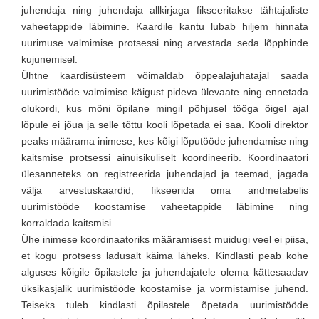
juhendaja ning juhendaja allkirjaga fikseeritakse tähtajaliste
vaheetappide läbimine. Kaardile kantu lubab hiljem hinnata
uurimuse valmimise protsessi ning arvestada seda lõpphinde
kujunemisel.
Ühtne kaardisüsteem võimaldab õppealajuhatajal saada
uurimistööde valmimise käigust pideva ülevaate ning ennetada
olukordi, kus mõni õpilane mingil põhjusel tööga õigel ajal
lõpule ei jõua ja selle tõttu kooli lõpetada ei saa. Kooli direktor
peaks määrama inimese, kes kõigi lõputööde juhendamise ning
kaitsmise protsessi ainuisikuliselt koordineerib. Koordinaatori
ülesanneteks on registreerida juhendajad ja teemad, jagada
välja arvestuskaardid, fikseerida oma andmetabelis
uurimistööde koostamise vaheetappide läbimine ning
korraldada kaitsmisi.
Ühe inimese koordinaatoriks määramisest muidugi veel ei piisa,
et kogu protsess ladusalt käima läheks. Kindlasti peab kohe
alguses kõigile õpilastele ja juhendajatele olema kättesaadav
üksikasjalik uurimistööde koostamise ja vormistamise juhend.
Teiseks tuleb kindlasti õpilastele õpetada uurimistööde