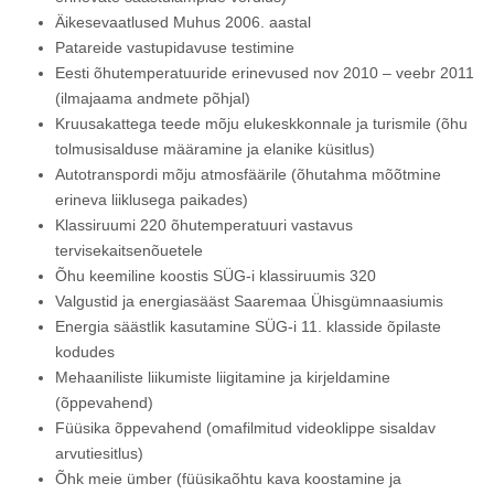
Äikesevaatlused Muhus 2006. aastal
Patareide vastupidavuse testimine
Eesti õhutemperatuuride erinevused nov 2010 – veebr 2011
(ilmajaama andmete põhjal)
Kruusakattega teede mõju elukeskkonnale ja turismile (õhu
tolmusisalduse määramine ja elanike küsitlus)
Autotranspordi mõju atmosfäärile (õhutahma mõõtmine
erineva liiklusega paikades)
Klassiruumi 220 õhutemperatuuri vastavus
tervisekaitsenõuetele
Õhu keemiline koostis SÜG-i klassiruumis 320
Valgustid ja energiasääst Saaremaa Ühisgümnaasiumis
Energia säästlik kasutamine SÜG-i 11. klasside õpilaste
kodudes
Mehaaniliste liikumiste liigitamine ja kirjeldamine
(õppevahend)
Füüsika õppevahend (omafilmitud videoklippe sisaldav
arvutiesitlus)
Õhk meie ümber (füüsikaõhtu kava koostamine ja