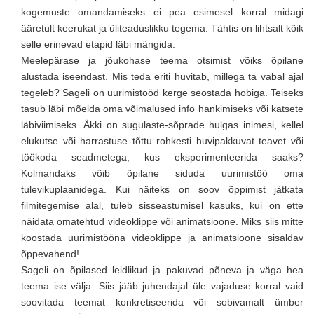
kogemuste omandamiseks ei pea esimesel korral midagi
ääretult keerukat ja üliteaduslikku tegema. Tähtis on lihtsalt kõik
selle erinevad etapid läbi mängida.
Meelepärase ja jõukohase teema otsimist võiks õpilane
alustada iseendast. Mis teda eriti huvitab, millega ta vabal ajal
tegeleb? Sageli on uurimistööd kerge seostada hobiga. Teiseks
tasub läbi mõelda oma võimalused info hankimiseks või katsete
läbiviimiseks. Äkki on sugulaste-sõprade hulgas inimesi, kellel
elukutse või harrastuse tõttu rohkesti huvipakkuvat teavet või
töökoda seadmetega, kus eksperimenteerida saaks?
Kolmandaks võib õpilane siduda uurimistöö oma
tulevikuplaanidega. Kui näiteks on soov õppimist jätkata
filmitegemise alal, tuleb sisseastumisel kasuks, kui on ette
näidata omatehtud videoklippe või animatsioone. Miks siis mitte
koostada uurimistööna videoklippe ja animatsioone sisaldav
õppevahend!
Sageli on õpilased leidlikud ja pakuvad põneva ja väga hea
teema ise välja. Siis jääb juhendajal üle vajaduse korral vaid
soovitada teemat konkretiseerida või sobivamalt ümber