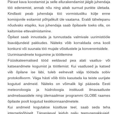
Pärast kava koostamist ja selle ellurakendamist jälgib juhendaja
töö edenemist, annab nõu ning aitab surnud punkte ületada.
Kindlasti peab juhendaja töö vormistusliku külje enne
komisjonile esitamist põhjalikult üle vaatama. Eraldi tähelepanu
nõudvaks etapiks, kus juhendaja saab õpilasele toeks olla, on
kaitsmise ettevalmistamine.
Õpilast saab innustada ja tunnustada valmivale uurimistööle
lisaväljundeid pakkudes. Näiteks võib korraldada oma kooli
konkursi või suunata töö mujale võistlustele ja konverentsidele.
Uurimisandmete kogumine ja töötlemine
Füüsikateemalised tööd eeldavad pea alati vaatlus- või
katseandmete kogumist ja töötlemist. Kui vaatlused ja katsed
viib õpilane ise läbi, tuleb eelnevalt välja töötada sobiv
protokollivorm. Väga hästi võib töös kasutada ka teiste uurijate
kogutud andmeid. Näiteks on võimalik ligi pääseda Eesti
meteoroloogia ja hüdroloogia instituudi ilmavaatluste
andmebaasidele ning ülemaailmse programmi GLOBE raames
õpilaste poolt kogutud keskkonnaandmetele.
Kui andmeid kogutakse küsitluse teel, saab seda teha
internetipõhiselt. Tänapäeval leidub palju teenusepakkujaid,