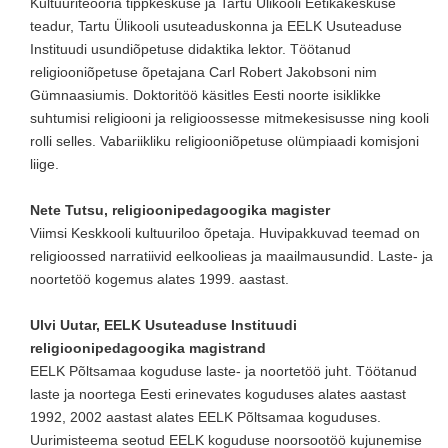
Kultuuriteooria tippkeskuse ja Tartu Ülikooli Eetikakeskuse
teadur, Tartu Ülikooli usuteaduskonna ja EELK Usuteaduse
Instituudi usundiõpetuse didaktika lektor. Töötanud
religiooniõpetuse õpetajana Carl Robert Jakobsoni nim
Gümnaasiumis. Doktoritöö käsitles Eesti noorte isiklikke
suhtumisi religiooni ja religioossesse mitmekesisusse ning kooli
rolli selles. Vabariikliku religiooniõpetuse olümpiaadi komisjoni
liige.
Nete Tutsu, religioonipedagoogika magister
Viimsi Keskkooli kultuuriloo õpetaja. Huvipakkuvad teemad on
religioossed narratiivid eelkoolieas ja maailmausundid. Laste- ja
noortetöö kogemus alates 1999. aastast.
Ulvi Uutar, EELK Usuteaduse Instituudi
religioonipedagoogika magistrand
EELK Põltsamaa koguduse laste- ja noortetöö juht. Töötanud
laste ja noortega Eesti erinevates koguduses alates aastast
1992, 2002 aastast alates EELK Põltsamaa koguduses.
Uurimisteema seotud EELK koguduse noorsootöö kujunemise