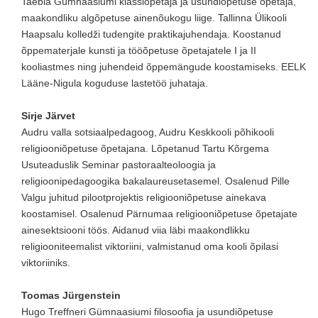
Taebla Gümnaasiumi klassiõpetaja ja usundiõpetuse õpetaja,
maakondliku algõpetuse ainenõukogu liige. Tallinna Ülikooli
Haapsalu kolledži tudengite praktikajuhendaja. Koostanud
õppematerjale kunsti ja tööõpetuse õpetajatele I ja II
kooliastmes ning juhendeid õppemängude koostamiseks. EELK
Lääne-Nigula koguduse lastetöö juhataja.
Sirje Järvet
Audru valla sotsiaalpedagoog, Audru Keskkooli põhikooli
religiooniõpetuse õpetajana. Lõpetanud Tartu Kõrgema
Usuteaduslik Seminar pastoraalteoloogia ja
religioonipedagoogika bakalaureusetasemel. Osalenud Pille
Valgu juhitud pilootprojektis religiooniõpetuse ainekava
koostamisel. Osalenud Pärnumaa religiooniõpetuse õpetajate
ainesektsiooni töös. Aidanud viia läbi maakondlikku
religiooniteemalist viktoriini, valmistanud oma kooli õpilasi
viktoriiniks.
Toomas Jürgenstein
Hugo Treffneri Gümnaasiumi filosoofia ja usundiõpetuse