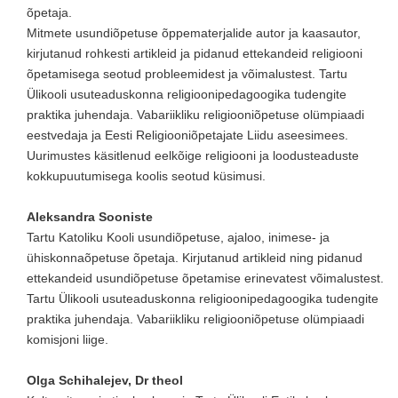
õpetaja.
Mitmete usundiõpetuse õppematerjalide autor ja kaasautor,
kirjutanud rohkesti artikleid ja pidanud ettekandeid religiooni
õpetamisega seotud probleemidest ja võimalustest. Tartu
Ülikooli usuteaduskonna religioonipedagoogika tudengite
praktika juhendaja. Vabariikliku religiooniõpetuse olümpiaadi
eestvedaja ja Eesti Religiooniõpetajate Liidu aseesimees.
Uurimustes käsitlenud eelkõige religiooni ja loodusteaduste
kokkupuutumisega koolis seotud küsimusi.
Aleksandra Sooniste
Tartu Katoliku Kooli usundiõpetuse, ajaloo, inimese- ja
ühiskonnaõpetuse õpetaja. Kirjutanud artikleid ning pidanud
ettekandeid usundiõpetuse õpetamise erinevatest võimalustest.
Tartu Ülikooli usuteaduskonna religioonipedagoogika tudengite
praktika juhendaja. Vabariikliku religiooniõpetuse olümpiaadi
komisjoni liige.
Olga Schihalejev, Dr theol