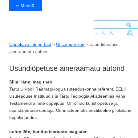
⇦ Menüü
A
A
A
Oppekava infoportaal
>
Uncategorized
>
Usundiõpetuse
aineraamatu autorid
Usundiõpetuse aineraamatu autorid
Silja Härm, mag theol
Tartu Ülikooli Raamatukogu usuteaduskonna referent. EELK
Usuteaduse Instituudis ja Tartu Teoloogia Akadeemias Vana
Testamendi ainete õppejõud. On olnud kunstiõpetuse ja
usundiõpetuse õpetaja. Uurimisteemaks eestikeelne piiblialane
õppekirjandus.
Lehte Jõe, haridusteaduste magister