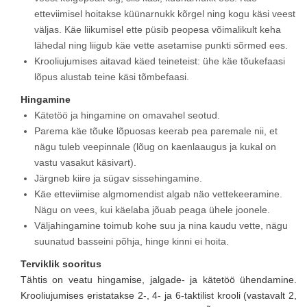
etteviimisel hoitakse küünarnukk kõrgel ning kogu käsi veest
väljas. Käe liikumisel ette püsib peopesa võimalikult keha
lähedal ning liigub käe vette asetamise punkti sõrmed ees.
Krooliujumises aitavad käed teineteist: ühe käe tõukefaasi
lõpus alustab teine käsi tõmbefaasi.
Hingamine
Kätetöö ja hingamine on omavahel seotud.
Parema käe tõuke lõpuosas keerab pea paremale nii, et
nägu tuleb veepinnale (lõug on kaenlaaugus ja kukal on
vastu vasakut käsivart).
Järgneb kiire ja sügav sissehingamine.
Käe etteviimise algmomendist algab näo vettekeeramine.
Nägu on vees, kui käelaba jõuab peaga ühele joonele.
Väljahingamine toimub kohe suu ja nina kaudu vette, nägu
suunatud basseini põhja, hinge kinni ei hoita.
Terviklik sooritus
Tähtis on veatu hingamise, jalgade- ja kätetöö ühendamine.
Krooliujumises eristatakse 2-, 4- ja 6-taktilist krooli (vastavalt 2,