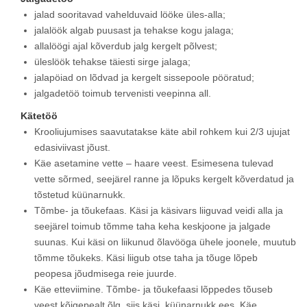
jalad sooritavad vahelduvaid lööke üles-alla;
jalalöök algab puusast ja tehakse kogu jalaga;
allalöögi ajal kõverdub jalg kergelt põlvest;
üleslöök tehakse täiesti sirge jalaga;
jalapöiad on lõdvad ja kergelt sissepoole pööratud;
jalgadetöö toimub tervenisti veepinna all.
Kätetöö
Krooliujumises saavutatakse käte abil rohkem kui 2/3 ujujat
edasiviivast jõust.
Käe asetamine vette – haare veest. Esimesena tulevad
vette sõrmed, seejärel ranne ja lõpuks kergelt kõverdatud ja
tõstetud küünarnukk.
Tõmbe- ja tõukefaas. Käsi ja käsivars liiguvad veidi alla ja
seejärel toimub tõmme taha keha keskjoone ja jalgade
suunas. Kui käsi on liikunud õlavööga ühele joonele, muutub
tõmme tõukeks. Käsi liigub otse taha ja tõuge lõpeb
peopesa jõudmisega reie juurde.
Käe etteviimine. Tõmbe- ja tõukefaasi lõppedes tõuseb
veest kõigepealt õlg, siis käsi, küünarnukk ees. Käe