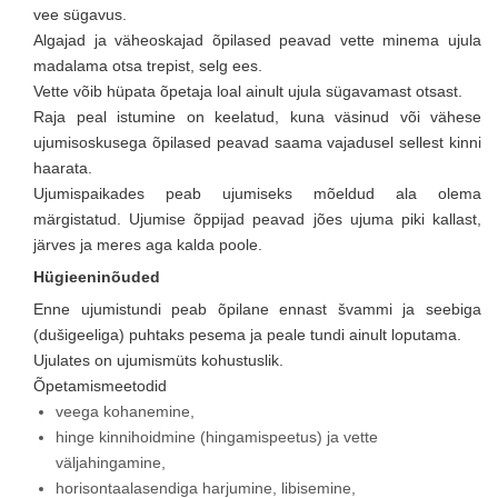
vee sügavus.
Algajad ja väheoskajad õpilased peavad vette minema ujula
madalama otsa trepist, selg ees.
Vette võib hüpata õpetaja loal ainult ujula sügavamast otsast.
Raja peal istumine on keelatud, kuna väsinud või vähese
ujumisoskusega õpilased peavad saama vajadusel sellest kinni
haarata.
Ujumispaikades peab ujumiseks mõeldud ala olema
märgistatud. Ujumise õppijad peavad jões ujuma piki kallast,
järves ja meres aga kalda poole.
Hügieeninõuded
Enne ujumistundi peab õpilane ennast švammi ja seebiga
(dušigeeliga) puhtaks pesema ja peale tundi ainult loputama.
Ujulates on ujumismüts kohustuslik.
Õpetamismeetodid
veega kohanemine,
hinge kinnihoidmine (hingamispeetus) ja vette
väljahingamine,
horisontaalasendiga harjumine, libisemine,