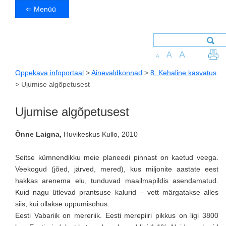
⇦ Menüü
A
A
A
Oppekava infoportaal
>
Ainevaldkonnad
>
8. Kehaline kasvatus
>
Ujumise algõpetusest
Ujumise algõpetusest
Õnne Laigna,
Huvikeskus Kullo, 2010
Seitse kümnendikku meie planeedi pinnast on kaetud veega.
Veekogud (jõed, järved, mered), kus miljonite aastate eest
hakkas arenema elu, tunduvad maailmapildis asendamatud.
Kuid nagu ütlevad prantsuse kalurid – vett märgatakse alles
siis, kui ollakse uppumisohus.
Eesti Vabariik on mereriik. Eesti merepiiri pikkus on ligi 3800