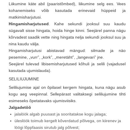
Liikumine käte abil (paaristõmbed), liikumine selg ees. Vees
kohanemiseks võib kasutada erinevaid hüppeid ja
matkimisharjutusi.
Hingamisharjutused
. Kahe sekundi jooksul suu kaudu
sügavalt sisse hingata, hoida hinge kinni. Seejärel panna nägu
kõrvadest saadik vette ning hingata nelja sekundi jooksul suu ja
nina kaudu välja.
Hingamisharjutusi abistavad mängud: silmade ja näo
pesemine, „vurr”, „kork”, „meretäht”, „langevari” jne.
Seejärel tulevad libisemisharjutused kõhuli ja selili (vajadusel
kasutada ujumislauda).
SELILIUJUMINE
Seliliujumise ajal on õpilasel kergem hingata, kuna nägu asub
kogu aeg veepinnal. Sellepärast valitaksegi seliliujumine tihti
esimeseks õpetatavaks ujumisviisiks.
Jalgadetöö
jalalöök algab puusast ja sooritatakse kogu jalaga;
üleslöök toimub kergelt kõverdatud põlvega, on kiirenev ja
löögi lõppfaasis sirutub jalg põlvest;