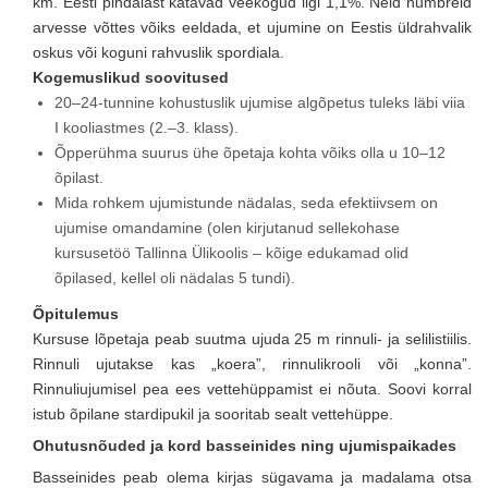
km. Eesti pindalast katavad veekogud ligi 1,1%. Neid numbreid
arvesse võttes võiks eeldada, et ujumine on Eestis üldrahvalik
oskus või koguni rahvuslik spordiala.
Kogemuslikud soovitused
20–24-tunnine kohustuslik ujumise algõpetus tuleks läbi viia
I kooliastmes (2.–3. klass).
Õpperühma suurus ühe õpetaja kohta võiks olla u 10–12
õpilast.
Mida rohkem ujumistunde nädalas, seda efektiivsem on
ujumise omandamine (olen kirjutanud sellekohase
kursusetöö Tallinna Ülikoolis – kõige edukamad olid
õpilased, kellel oli nädalas 5 tundi).
Õpitulemus
Kursuse lõpetaja peab suutma ujuda 25 m rinnuli- ja selilistiilis.
Rinnuli ujutakse kas „koera”, rinnulikrooli või „konna”.
Rinnuliujumisel pea ees vettehüppamist ei nõuta. Soovi korral
istub õpilane stardipukil ja sooritab sealt vettehüppe.
Ohutusnõuded ja kord basseinides ning ujumispaikades
Basseinides peab olema kirjas sügavama ja madalama otsa