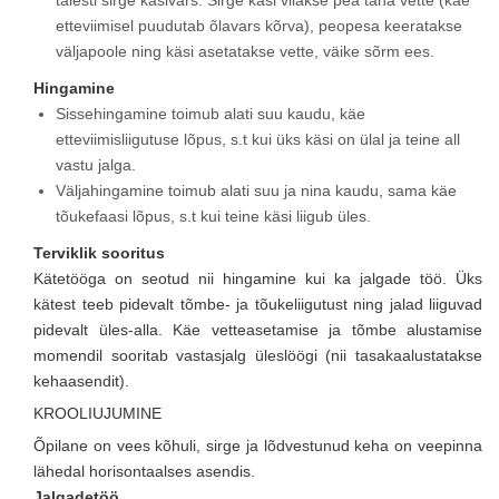
täiesti sirge käsivars. Sirge käsi viiakse pea taha vette (käe
etteviimisel puudutab õlavars kõrva), peopesa keeratakse
väljapoole ning käsi asetatakse vette, väike sõrm ees.
Hingamine
Sissehingamine toimub alati suu kaudu, käe
etteviimisliigutuse lõpus, s.t kui üks käsi on ülal ja teine all
vastu jalga.
Väljahingamine toimub alati suu ja nina kaudu, sama käe
tõukefaasi lõpus, s.t kui teine käsi liigub üles.
Terviklik sooritus
Kätetööga on seotud nii hingamine kui ka jalgade töö. Üks
kätest teeb pidevalt tõmbe- ja tõukeliigutust ning jalad liiguvad
pidevalt üles-alla. Käe vetteasetamise ja tõmbe alustamise
momendil sooritab vastasjalg üleslöögi (nii tasakaalustatakse
kehaasendit).
KROOLIUJUMINE
Õpilane on vees kõhuli, sirge ja lõdvestunud keha on veepinna
lähedal horisontaalses asendis.
Jalgadetöö