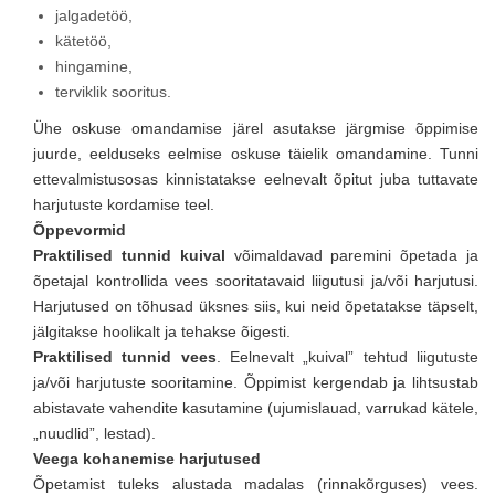
jalgadetöö,
kätetöö,
hingamine,
terviklik sooritus.
Ühe oskuse omandamise järel asutakse järgmise õppimise
juurde, eelduseks eelmise oskuse täielik omandamine. Tunni
ettevalmistusosas kinnistatakse eelnevalt õpitut juba tuttavate
harjutuste kordamise teel.
Õppevormid
Praktilised tunnid kuival
võimaldavad paremini õpetada ja
õpetajal kontrollida vees sooritatavaid liigutusi ja/või harjutusi.
Harjutused on tõhusad üksnes siis, kui neid õpetatakse täpselt,
jälgitakse hoolikalt ja tehakse õigesti.
Praktilised tunnid vees
. Eelnevalt „kuival” tehtud liigutuste
ja/või harjutuste sooritamine. Õppimist kergendab ja lihtsustab
abistavate vahendite kasutamine (ujumislauad, varrukad kätele,
„nuudlid”, lestad).
Veega kohanemise harjutused
Õpetamist tuleks alustada madalas (rinnakõrguses) vees.