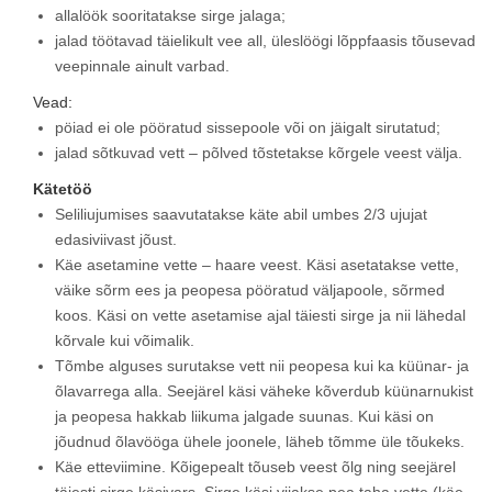
allalöök sooritatakse sirge jalaga;
jalad töötavad täielikult vee all, üleslöögi lõppfaasis tõusevad
veepinnale ainult varbad.
Vead:
pöiad ei ole pööratud sissepoole või on jäigalt sirutatud;
jalad sõtkuvad vett – põlved tõstetakse kõrgele veest välja.
Kätetöö
Seliliujumises saavutatakse käte abil umbes 2/3 ujujat
edasiviivast jõust.
Käe asetamine vette – haare veest. Käsi asetatakse vette,
väike sõrm ees ja peopesa pööratud väljapoole, sõrmed
koos. Käsi on vette asetamise ajal täiesti sirge ja nii lähedal
kõrvale kui võimalik.
Tõmbe alguses surutakse vett nii peopesa kui ka küünar- ja
õlavarrega alla. Seejärel käsi väheke kõverdub küünarnukist
ja peopesa hakkab liikuma jalgade suunas. Kui käsi on
jõudnud õlavööga ühele joonele, läheb tõmme üle tõukeks.
Käe etteviimine. Kõigepealt tõuseb veest õlg ning seejärel