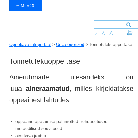
⇦ Menüü
A
A
A
Oppekava infoportaal
>
Uncategorized
>
Toimetulekuõppe tase
Toimetulekuõppe tase
Ainerühmade ülesandeks on
luua
aineraamatud
, milles kirjeldatakse
õppeainest lähtudes:
õppeaine õpetamise põhimõtted, rõhuasetused,
metoodilised soovitused
ainekava jaotus