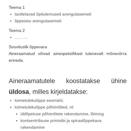
Teema 1
taotletavad õpitulemused arengutasemeti
õppesisu arengutasemeti
Teema 2
……….
Soovituslik õppevara
Aineraamatud võivad ainespetsiifikast tulenevalt mõnevõrra
erineda.
Aineraamatutele koostatakse ühine
üldosa
, milles kirjeldatakse:
toimetulekuõppe eesmärk;
toimetulekuõppe põhimõtted, nt:
üldõpetuse põhimõtete rakendamine, lõiming
kontsentrilisuse printsiibi ja spiraalõppekava
rakendamine