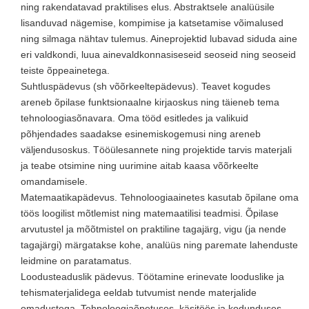
ning rakendatavad praktilises elus. Abstraktsele analüüsile
lisanduvad nägemise, kompimise ja katsetamise võimalused
ning silmaga nähtav tulemus. Aineprojektid lubavad siduda aine
eri valdkondi, luua ainevaldkonnasiseseid seoseid ning seoseid
teiste õppeainetega.
Suhtluspädevus (sh võõrkeeltepädevus). Teavet kogudes
areneb õpilase funktsionaalne kirjaoskus ning täieneb tema
tehnoloogiasõnavara. Oma tööd esitledes ja valikuid
põhjendades saadakse esinemiskogemusi ning areneb
väljendusoskus. Tööülesannete ning projektide tarvis materjali
ja teabe otsimine ning uurimine aitab kaasa võõrkeelte
omandamisele.
Matemaatikapädevus. Tehnoloogiaainetes kasutab õpilane oma
töös loogilist mõtlemist ning matemaatilisi teadmisi. Õpilase
arvutustel ja mõõtmistel on praktiline tagajärg, vigu (ja nende
tagajärgi) märgatakse kohe, analüüs ning paremate lahenduste
leidmine on paratamatus.
Loodusteaduslik pädevus. Töötamine erinevate looduslike ja
tehismaterjalidega eeldab tutvumist nende materjalide
omadustega. Tehnoloogiaõpetuses, käsitöös ja kodunduses