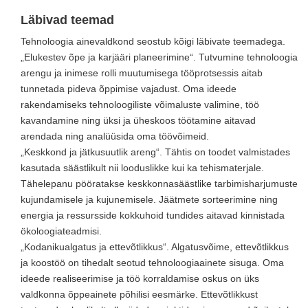
Läbivad teemad
Tehnoloogia ainevaldkond seostub kõigi läbivate teemadega.
„Elukestev õpe ja karjääri planeerimine“. Tutvumine tehnoloogia
arengu ja inimese rolli muutumisega tööprotsessis aitab
tunnetada pideva õppimise vajadust. Oma ideede
rakendamiseks tehnoloogiliste võimaluste valimine, töö
kavandamine ning üksi ja üheskoos töötamine aitavad
arendada ning analüüsida oma töövõimeid.
„Keskkond ja jätkusuutlik areng“. Tähtis on toodet valmistades
kasutada säästlikult nii looduslikke kui ka tehismaterjale.
Tähelepanu pööratakse keskkonnasäästlike tarbimisharjumuste
kujundamisele ja kujunemisele. Jäätmete sorteerimine ning
energia ja ressursside kokkuhoid tundides aitavad kinnistada
ökoloogiateadmisi.
„Kodanikualgatus ja ettevõtlikkus“. Algatusvõime, ettevõtlikkus
ja koostöö on tihedalt seotud tehnoloogiaainete sisuga. Oma
ideede realiseerimise ja töö korraldamise oskus on üks
valdkonna õppeainete põhilisi eesmärke. Ettevõtlikkust