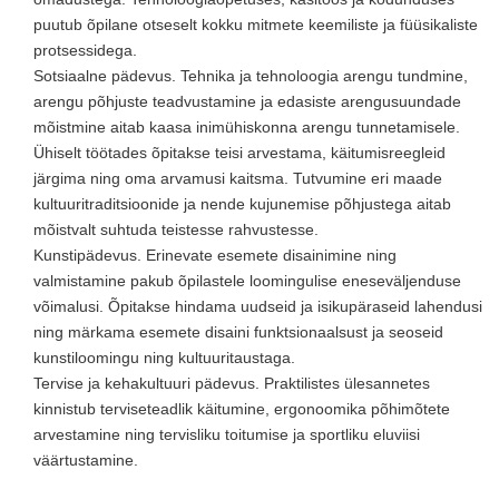
puutub õpilane otseselt kokku mitmete keemiliste ja füüsikaliste
protsessidega.
Sotsiaalne pädevus. Tehnika ja tehnoloogia arengu tundmine,
arengu põhjuste teadvustamine ja edasiste arengusuundade
mõistmine aitab kaasa inimühiskonna arengu tunnetamisele.
Ühiselt töötades õpitakse teisi arvestama, käitumisreegleid
järgima ning oma arvamusi kaitsma. Tutvumine eri maade
kultuuritraditsioonide ja nende kujunemise põhjustega aitab
mõistvalt suhtuda teistesse rahvustesse.
Kunstipädevus. Erinevate esemete disainimine ning
valmistamine pakub õpilastele loomingulise eneseväljenduse
võimalusi. Õpitakse hindama uudseid ja isikupäraseid lahendusi
ning märkama esemete disaini funktsionaalsust ja seoseid
kunstiloomingu ning kultuuritaustaga.
Tervise ja kehakultuuri pädevus. Praktilistes ülesannetes
kinnistub terviseteadlik käitumine, ergonoomika põhimõtete
arvestamine ning tervisliku toitumise ja sportliku eluviisi
väärtustamine.