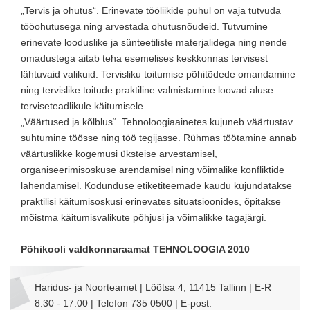
„Tervis ja ohutus“. Erinevate tööliikide puhul on vaja tutvuda
tööohutusega ning arvestada ohutusnõudeid. Tutvumine
erinevate looduslike ja sünteetiliste materjalidega ning nende
omadustega aitab teha esemelises keskkonnas tervisest
lähtuvaid valikuid. Tervisliku toitumise põhitõdede omandamine
ning tervislike toitude praktiline valmistamine loovad aluse
terviseteadlikule käitumisele.
„Väärtused ja kõlblus“. Tehnoloogiaainetes kujuneb väärtustav
suhtumine töösse ning töö tegijasse. Rühmas töötamine annab
väärtuslikke kogemusi üksteise arvestamisel,
organiseerimisoskuse arendamisel ning võimalike konfliktide
lahendamisel. Kodunduse etiketiteemade kaudu kujundatakse
praktilisi käitumisoskusi erinevates situatsioonides, õpitakse
mõistma käitumisvalikute põhjusi ja võimalikke tagajärgi.
Põhikooli valdkonnaraamat TEHNOLOOGIA 2010
Haridus- ja Noorteamet | Lõõtsa 4, 11415 Tallinn | E-R
8.30 - 17.00 | Telefon 735 0500 | E-post: