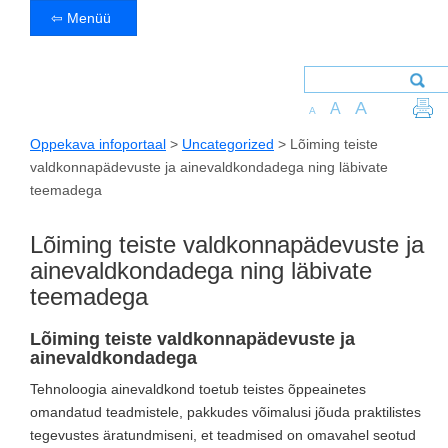
⇦ Menüü
A
A
A
Oppekava infoportaal
>
Uncategorized
>
Lõiming teiste
valdkonnapädevuste ja ainevaldkondadega ning läbivate
teemadega
Lõiming teiste valdkonnapädevuste ja
ainevaldkondadega ning läbivate
teemadega
Lõiming teiste valdkonnapädevuste ja
ainevaldkondadega
Tehnoloogia ainevaldkond toetub teistes õppeainetes
omandatud teadmistele, pakkudes võimalusi jõuda praktilistes
tegevustes äratundmiseni, et teadmised on omavahel seotud