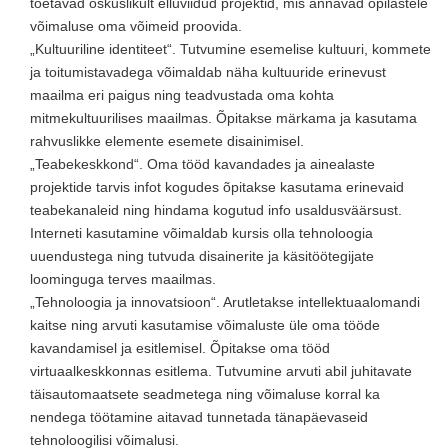
toetavad oskuslikult elluviidud projektid, mis annavad õpilastele
võimaluse oma võimeid proovida.
„Kultuuriline identiteet“. Tutvumine esemelise kultuuri, kommete
ja toitumistavadega võimaldab näha kultuuride erinevust
maailma eri paigus ning teadvustada oma kohta
mitmekultuurilises maailmas. Õpitakse märkama ja kasutama
rahvuslikke elemente esemete disainimisel.
„Teabekeskkond“. Oma tööd kavandades ja ainealaste
projektide tarvis infot kogudes õpitakse kasutama erinevaid
teabekanaleid ning hindama kogutud info usaldusväärsust.
Interneti kasutamine võimaldab kursis olla tehnoloogia
uuendustega ning tutvuda disainerite ja käsitöötegijate
loominguga terves maailmas.
„Tehnoloogia ja innovatsioon“. Arutletakse intellektuaalomandi
kaitse ning arvuti kasutamise võimaluste üle oma tööde
kavandamisel ja esitlemisel. Õpitakse oma tööd
virtuaalkeskkonnas esitlema. Tutvumine arvuti abil juhitavate
täisautomaatsete seadmetega ning võimaluse korral ka
nendega töötamine aitavad tunnetada tänapäevaseid
tehnoloogilisi võimalusi.