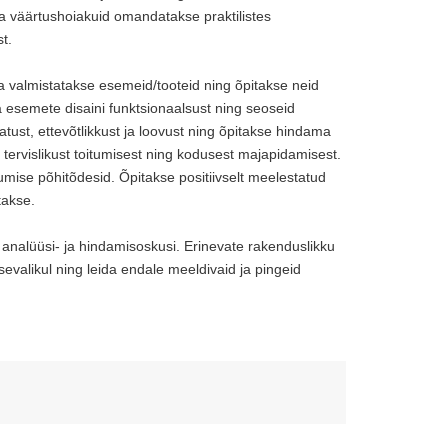
ja väärtushoiakuid omandatakse praktilistes
t.
a valmistatakse esemeid/tooteid ning õpitakse neid
 esemete disaini funktsionaalsust ning seoseid
tust, ettevõtlikkust ja loovust ning õpitakse hindama
i tervislikust toitumisest ning kodusest majapidamisest.
umise põhitõdesid. Õpitakse positiivselt meelestatud
takse.
g analüüsi- ja hindamisoskusi. Erinevate rakenduslikku
sevalikul ning leida endale meeldivaid ja pingeid