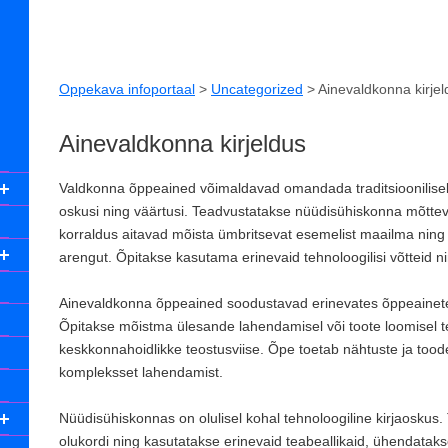
Oppekava infoportaal
>
Uncategorized
>
Ainevaldkonna kirjel
Ainevaldkonna kirjeldus
Valdkonna õppeained võimaldavad omandada traditsioonilisel 
oskusi ning väärtusi. Teadvustatakse nüüdisühiskonna mõttevi
korraldus aitavad mõista ümbritsevat esemelist maailma ning k
arengut. Õpitakse kasutama erinevaid tehnoloogilisi võtteid n
Ainevaldkonna õppeained soodustavad erinevates õppeainetes 
Õpitakse mõistma ülesande lahendamisel või toote loomisel te
keskkonnahoidlikke teostusviise. Õpe toetab nähtuste ja tood
kompleksset lahendamist.
Nüüdisühiskonnas on olulisel kohal tehnoloogiline kirjaoskus.
olukordi ning kasutatakse erinevaid teabeallikaid, ühendataks