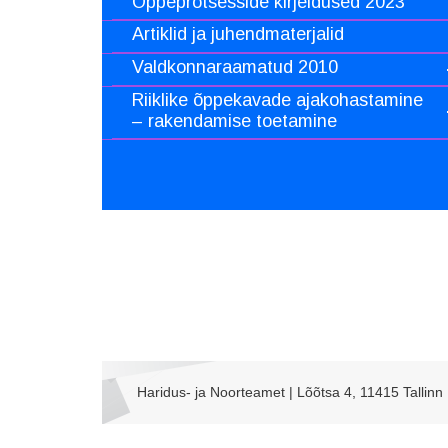
Õppeprotsesside kirjeldused 2023
Artiklid ja juhendmaterjalid
Valdkonnaraamatud 2010
Riiklike õppekavade ajakohastamine
– rakendamise toetamine
Haridus- ja Noorteamet | Lõõtsa 4, 11415 Tallinn