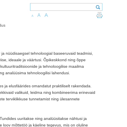
A
A
A
dus
ja nüüdisaegsel tehnoloogial baseeruvaid teadmisi,
ise, ideaale ja väärtusi. Õpikeskkond ning õppe
ultuuritraditsioonide ja tehnoloogilise maailma
ing analüüsima tehnoloogilisi lahendusi.
ja elusfäärides omandatut praktiliselt rakendada.
kkivaid valikuid, leidma ning kombineerima erinevaid
ete terviklikkuse tunnetamist ning ülesannete
 Tundides uuritakse ning analüüsitakse nähtusi ja
e loov mõttetöö ja käeline tegevus, mis on oluline