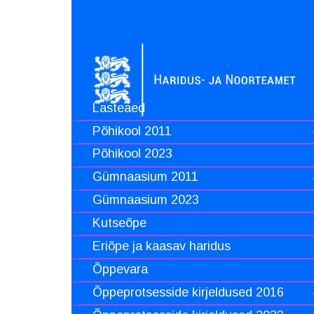
Lasteaed
Põhikool 2011
Põhikool 2023
Gümnaasium 2011
Gümnaasium 2023
Kutseõpe
Eriõpe ja kaasav haridus
Õppevara
Õppeprotsesside kirjeldused 2016