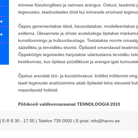
inimese füsioloogilises ja vaimses arengus. Oskusi, teadmisi 
tegevustes, teadvustades tööd kui inimesele eriomast tegevus
Õppes genereeritakse ideid, kavandatakse, modelleeritakse j
esitlema. Ülesannete ja ühiste aruteludega õpitakse märkama
kunstiloomingu ja kultuuritaustaga. Toetatakse noorte omaalga
säästlikku ja tervislikku eluviisi. Õpilased omandavad teadmis
Õppeköögis tegutsedes harjutakse väärtustama tervisliku toit
keskkonnas, kus õpilase püüdlikkust ja arengut igati tunnusta
Õpetus arendab töö- ja koostööoskusi, kriitilist mõtlemist nin
laadi tegevuste analüüsimine aitab õpilastel teha otsuseid kut
maandavaid hobisid.
Põhikooli valdkonnaraamat TEHNOLOOGIA 2010
 | E-R 8.30 - 17.00 | Telefon 735 0500 | E-post: info@harno.ee