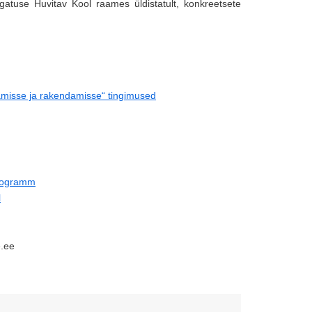
atuse Huvitav Kool raames üldistatult, konkreetsete
misse ja rakendamisse“ tingimused
programm
l
e.ee