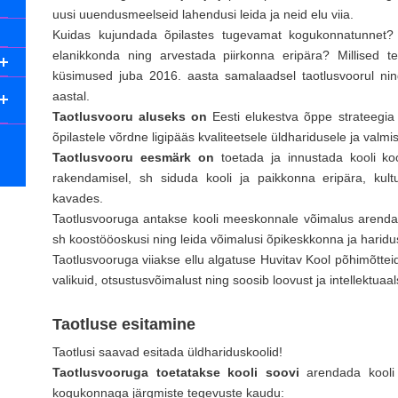
uusi uuendusmeelseid lahendusi leida ja neid elu viia.
Kuidas kujundada õpilastes tugevamat kogukonnatunnet?
elanikkonda ning arvestada piirkonna eripära? Millised 
küsimused juba 2016. aasta samalaadsel taotlusvoorul nin
aastal.
Taotlusvooru aluseks on
Eesti elukestva õppe strateegi
õpilastele võrdne ligipääs kvaliteetsele üldharidusele ja valmi
Taotlusvooru eesmärk on
toetada ja innustada kooli k
rakendamisel, sh siduda kooli ja paikkonna eripära, kult
kavades.
Taotlusvooruga antakse kooli meeskonnale võimalus arenda
sh koostööoskusi ning leida võimalusi õpikeskkonna ja harid
Taotlusvooruga viiakse ellu algatuse Huvitav Kool põhimõtte
valikuid, otsustusvõimalust ning soosib loovust ja intellektuaal
Taotluse esitamine
Taotlusi saavad esitada üldhariduskoolid!
Taotlusvooruga toetatakse kooli soovi
arendada kooli
kogukonnaga järgmiste tegevuste kaudu: