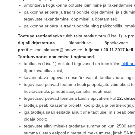
ümbritseva kogukonna ootuste lõimimine ja rakendamine 
paikkonna eripära ja traditsioonide kirjeldamine ja sidu
tegevuste rakendamine õppimisel ja õpetamisel;
paikkonna eripära ja traditsioonide ning paikkondliku oma
Toetuse taotlemiseks
tuleb täita taotlusvorm (Lisa 1) ja pr
digiallkirjastatuna
üldhariduse õppekavade
postile:
kadi.alanurm@innove.ee
hiljemalt 20.11.2017 kell 
Taotlusvoorus osalemise tingimused:
taotluses (Lisa 1) esitatud tegevused on kooskõlas
üldhar
õppekava elluviimist;
kavandatava tegevuse eesmärk vastab taotlusvooru tingim
tegevused peavad toetama kooli ja õpetajate võimekust 
huvitavamaks ja nüüdisaegsemaks muutmisel;
tegevused peavad toimuma Eestis ajavahemikul
12. dets
taotleja peab kaasama projekti koolipidaja ja partnerid(id);
iga taotleja saab esitada ainult ühe taotluse, mis peab olema 
pidaja poolt;
tegevuste elluviimiseks taotletav summa on kuni 2500 eurot
summa ületab eelpool nimetatud maksumuse, jätab SA Inno