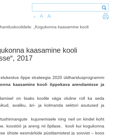
A
A
A
dhariduskoolidele: „Kogukonna kaasamine kooli
ogukonna kaasamine kooli
sse“, 2017
 elukestva õppe strateegia 2020 üldharidusprogrammi
onna kaasamine kooli õppekava arendamisse ja
misel on lisaks koolile väga oluline roll ka seda
kud, avaliku, äri- ja kolmanda sektori asutused ja
tushinnangute kujunemisele ning neil on kindel koht
 koostöö ja areng nii õpilase, kooli kui kogukonna
e ühiste eesmärkide püstitamistest ja soovist – koos