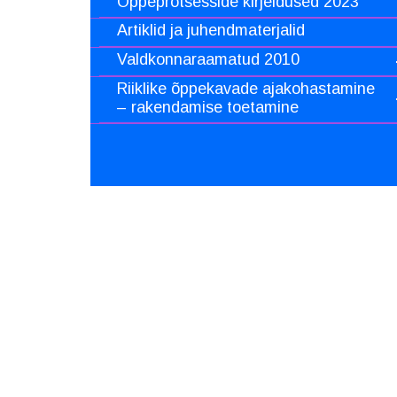
Õppeprotsesside kirjeldused 2023
Artiklid ja juhendmaterjalid
Valdkonnaraamatud 2010
Riiklike õppekavade ajakohastamine
– rakendamise toetamine