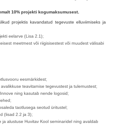
emalt 10% projekti kogumaksumusest.
alikud projektis kavandatud tegevuste elluviimiseks ja
ekti eelarve (Lisa 2.1);
 teisest meetmest või riigisisestest või muudest välisabi
aotlusvooru eesmärkidest;
 avalikkuse teavitamise tegevustest ja tulemustest;
 Innove ning kasutab nende logosid;
lehed;
saleda taotlusega seotud üritustel;
(lisad 2.2 ja 3);
e ja alustuse Huvitav Kool seminaridel ning avaldab