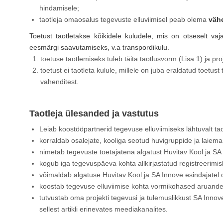
hindamisele;
taotleja omaosalus tegevuste elluviimisel peab olema
väh
Toetust taotletakse kõikidele kuludele, mis on otseselt vaj
eesmärgi saavutamiseks, v.a transpordikulu.
toetuse taotlemiseks tuleb täita taotlusvorm (Lisa 1) ja proj
toetust ei taotleta kulule, millele on juba eraldatud toetust
vahenditest.
Taotleja ülesanded ja vastutus
Leiab koostööpartnerid tegevuse elluviimiseks lähtuvalt t
korraldab osalejate, kooliga seotud huvigruppide ja laiema
nimetab tegevuste toetajatena algatust Huvitav Kool ja SA
kogub iga tegevuspäeva kohta allkirjastatud registreerimis
võimaldab algatuse Huvitav Kool ja SA Innove esindajatel o
koostab tegevuse elluviimise kohta vormikohased aruanded 
tutvustab oma projekti tegevusi ja tulemuslikkust SA Innov
sellest artikli erinevates meediakanalites.