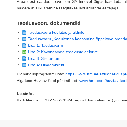
Aruandest saadud teavet on SA Innovel õigus kasutada alg
näidete avalikustamine räägitakse läbi aruande esitajaga.
Taotlusvooru dokumendid
Taotlusvooru kuulutus ja üldinfo
Taotlusvooru „Kogukonna kaasamine õppekava arenda
Lisa 1: Taotlusvorm
Lisa 2: Kavandavate tegevuste eelarve
Lisa 3: Sisuaruanne
Lisa 4: Hindamisleht
Üldharidusprogrammi info:
https://www.hm.ee/et/uldharidus
Algatuse Huvitav Kool põhimõtted:
www.hm.ee/et/huvitav-koo
Lisainfo:
Kädi Alanurm, +372 5665 1324, e-post: kadi.alanurm@innov