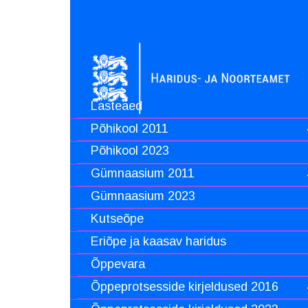
Lasteaed
Põhikool 2011
Põhikool 2023
Gümnaasium 2011
Gümnaasium 2023
Kutseõpe
Eriõpe ja kaasav haridus
Õppevara
Õppeprotsesside kirjeldused 2016