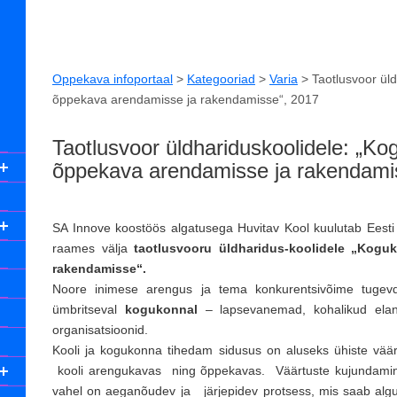
Oppekava infoportaal
>
Kategooriad
>
Varia
>
Taotlusvoor ül
õppekava arendamisse ja rakendamisse“, 2017
Taotlusvoor üldhariduskoolidele: „K
õppekava arendamisse ja rakendami
SA Innove koostöös algatusega Huvitav Kool kuulutab Eesti
raames välja
taotlusvooru üldharidus-koolidele
„Koguk
rakendamisse“.
Noore inimese arengus ja tema konkurentsivõime tugevda
ümbritseval
kogukonnal
– lapsevanemad, kohalikud elani
organisatsioonid.
Kooli ja kogukonna tihedam sidusus on aluseks ühiste väär
kooli arengukavas ning õppekavas. Väärtuste kujundamine,
vahel on aeganõudev ja järjepidev protsess, mis saab algus