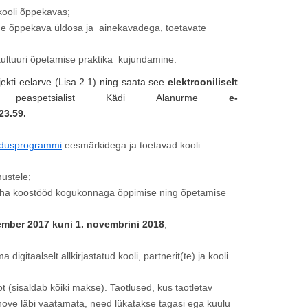
kooli õppekavas;
mine õppekava üldosa ja ainekavadega, toetavate
kultuuri õpetamise praktika kujundamine.
ojekti eelarve (Lisa 2.1) ning saata see
elektrooniliselt
 peaspetsialist Kädi Alanurme
e-
23.59.
idusprogrammi
eesmärkidega ja toetavad kooli
ustele;
teha koostööd kogukonnaga õppimise ning õpetamise
ember 2017 kuni 1. novembrini 2018
;
digitaalselt allkirjastatud kooli, partnerit(te) ja kooli
 (sisaldab kõiki makse). Taotlused, kus taotletav
ve läbi vaatamata, need lükatakse tagasi ega kuulu