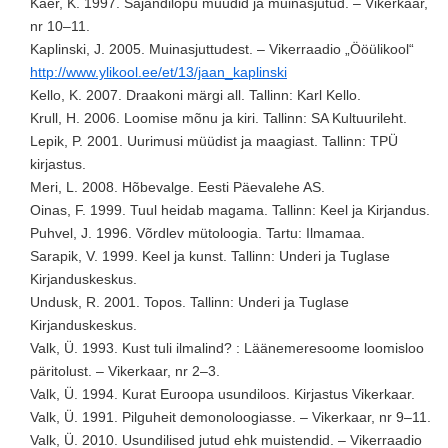
Kaer, K. 1997. Sajandilõpu müüdid ja muinasjutud. – Vikerkaar,
nr 10–11.
Kaplinski, J. 2005. Muinasjuttudest. – Vikerraadio „Ööülikool“
http://www.ylikool.ee/et/13/jaan_kaplinski
Kello, K. 2007. Draakoni märgi all. Tallinn: Karl Kello.
Krull, H. 2006. Loomise mõnu ja kiri. Tallinn: SA Kultuurileht.
Lepik, P. 2001. Uurimusi müüdist ja maagiast. Tallinn: TPÜ
kirjastus.
Meri, L. 2008. Hõbevalge. Eesti Päevalehe AS.
Oinas, F. 1999. Tuul heidab magama. Tallinn: Keel ja Kirjandus.
Puhvel, J. 1996. Võrdlev mütoloogia. Tartu: Ilmamaa.
Sarapik, V. 1999. Keel ja kunst. Tallinn: Underi ja Tuglase
Kirjanduskeskus.
Undusk, R. 2001. Topos. Tallinn: Underi ja Tuglase
Kirjanduskeskus.
Valk, Ü. 1993. Kust tuli ilmalind? : Läänemeresoome loomisloo
päritolust. – Vikerkaar, nr 2–3.
Valk, Ü. 1994. Kurat Euroopa usundiloos. Kirjastus Vikerkaar.
Valk, Ü. 1991. Pilguheit demonoloogiasse. – Vikerkaar, nr 9–11.
Valk, Ü. 2010. Usundilised jutud ehk muistendid. – Vikerraadio