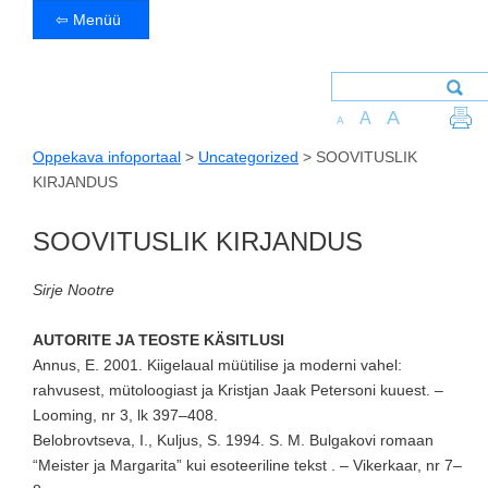
⇦ Menüü
A
A
A
Oppekava infoportaal
>
Uncategorized
>
SOOVITUSLIK
KIRJANDUS
SOOVITUSLIK KIRJANDUS
Sirje Nootre
AUTORITE JA TEOSTE KÄSITLUSI
Annus, E. 2001. Kiigelaual müütilise ja moderni vahel:
rahvusest, mütoloogiast ja Kristjan Jaak Petersoni kuuest. –
Looming, nr 3, lk 397–408.
Belobrovtseva, I., Kuljus, S. 1994. S. M. Bulgakovi romaan
“Meister ja Margarita” kui esoteeriline tekst . – Vikerkaar, nr 7–