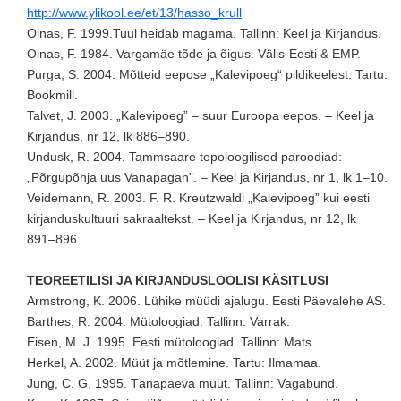
http://www.ylikool.ee/et/13/hasso_krull
Oinas, F. 1999.Tuul heidab magama. Tallinn: Keel ja Kirjandus.
Oinas, F. 1984. Vargamäe tõde ja õigus. Välis-Eesti & EMP.
Purga, S. 2004. Mõtteid eepose „Kalevipoeg“ pildikeelest. Tartu:
Bookmill.
Talvet, J. 2003. „Kalevipoeg” – suur Euroopa eepos. – Keel ja
Kirjandus, nr 12, lk 886–890.
Undusk, R. 2004. Tammsaare topoloogilised paroodiad:
„Põrgupõhja uus Vanapagan”. – Keel ja Kirjandus, nr 1, lk 1–10.
Veidemann, R. 2003. F. R. Kreutzwaldi „Kalevipoeg” kui eesti
kirjanduskultuuri sakraaltekst. – Keel ja Kirjandus, nr 12, lk
891–896.
TEOREETILISI JA KIRJANDUSLOOLISI KÄSITLUSI
Armstrong, K. 2006. Lühike müüdi ajalugu. Eesti Päevalehe AS.
Barthes, R. 2004. Mütoloogiad. Tallinn: Varrak.
Eisen, M. J. 1995. Eesti mütoloogiad. Tallinn: Mats.
Herkel, A. 2002. Müüt ja mõtlemine. Tartu: Ilmamaa.
Jung, C. G. 1995. Tänapäeva müüt. Tallinn: Vagabund.