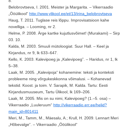
8.
Belobrovtseva, I. 2001. Meister ja Margarita. – Vikerraadio
„Ööülikool“
http://www.ylikool.ee/et/13/irina_belobrovtseva
Haug, T. 2011. Tuglase reis lõppu. Improvisatsioon kahe
novelliga. – Looming, nr 2.
Helme, P. 2008. Ärge kartke kujutlusvõimet! (Murakami) – Sirp
03. 10.
Kalda, M. 2003. Smuuli mütoloogiat. Suur Hall. – Keel ja
Kirjandus, nr 9, lk 633–647.
Kello, K. 2003. Kalevipoeg ja „Kalevipoeg”. – Haridus, nr 1, lk
5–38.
Laak, M. 2005. „Kalevipoja“ kohanemine: teksti ja konteksti
probleeme ning võrgukeskkonna võimalusi. – Kohanevad
tekstid. Koost. ja toim. V. Sarapik, M. Kalda. Tartu: Eesti
Kirjandusmuuseum, Tartu Ülikool, lk 169–206.
Laak, M. 2005. Mis on su nimi, Kalevipoeg? (1.–5. osa) –
Vikerraadio „Luuleruum“
http://vikerraadio.err.ee/helid?
main_id=801411
Meri, M., Tamm, M., Mäesalu, A.; Krull, H. 2009. Lennart Meri
„Hõbevalge“. – Vikerraadio „Ööülikool“