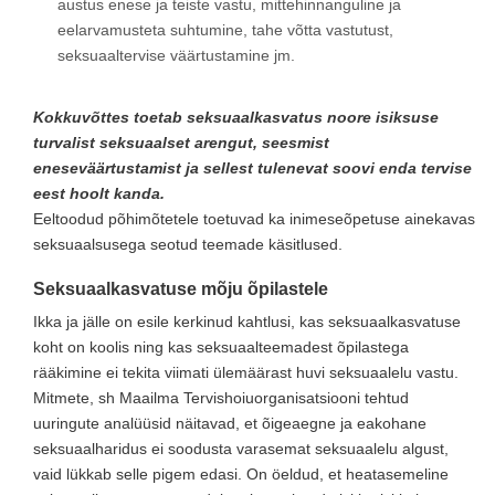
austus enese ja teiste vastu, mittehinnanguline ja
eelarvamusteta suhtumine, tahe võtta vastutust,
seksuaaltervise väärtustamine jm.
Kokkuvõttes toetab seksuaalkasvatus noore isiksuse
turvalist seksuaalset arengut, seesmist
eneseväärtustamist ja sellest tulenevat soovi enda tervise
eest hoolt kanda.
Eeltoodud põhimõtetele toetuvad ka inimeseõpetuse ainekavas
seksuaalsusega seotud teemade käsitlused.
Seksuaalkasvatuse mõju õpilastele
Ikka ja jälle on esile kerkinud kahtlusi, kas seksuaalkasvatuse
koht on koolis ning kas seksuaalteemadest õpilastega
rääkimine ei tekita viimati ülemäärast huvi seksuaalelu vastu.
Mitmete, sh Maailma Tervishoiuorganisatsiooni tehtud
uuringute analüüsid näitavad, et õigeaegne ja eakohane
seksuaalharidus ei soodusta varasemat seksuaalelu algust,
vaid lükkab selle pigem edasi. On öeldud, et heatasemeline