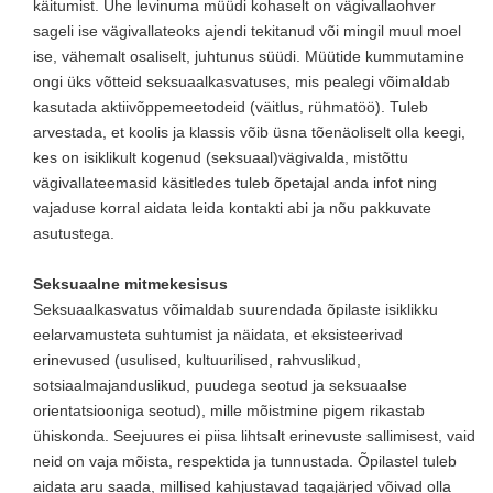
käitumist. Ühe levinuma müüdi kohaselt on vägivallaohver
sageli ise vägivallateoks ajendi tekitanud või mingil muul moel
ise, vähemalt osaliselt, juhtunus süüdi. Müütide kummutamine
ongi üks võtteid seksuaalkasvatuses, mis pealegi võimaldab
kasutada aktiivõppemeetodeid (väitlus, rühmatöö). Tuleb
arvestada, et koolis ja klassis võib üsna tõenäoliselt olla keegi,
kes on isiklikult kogenud (seksuaal)vägivalda, mistõttu
vägivallateemasid käsitledes tuleb õpetajal anda infot ning
vajaduse korral aidata leida kontakti abi ja nõu pakkuvate
asutustega.
Seksuaalne mitmekesisus
Seksuaalkasvatus võimaldab suurendada õpilaste isiklikku
eelarvamusteta suhtumist ja näidata, et eksisteerivad
erinevused (usulised, kultuurilised, rahvuslikud,
sotsiaalmajanduslikud, puudega seotud ja seksuaalse
orientatsiooniga seotud), mille mõistmine pigem rikastab
ühiskonda. Seejuures ei piisa lihtsalt erinevuste sallimisest, vaid
neid on vaja mõista, respektida ja tunnustada. Õpilastel tuleb
aidata aru saada, millised kahjustavad tagajärjed võivad olla