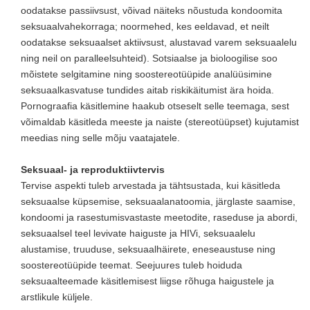
oodatakse passiivsust, võivad näiteks nõustuda kondoomita
seksuaalvahekorraga; noormehed, kes eeldavad, et neilt
oodatakse seksuaalset aktiivsust, alustavad varem seksuaalelu
ning neil on paralleelsuhteid). Sotsiaalse ja bioloogilise soo
mõistete selgitamine ning soostereotüüpide analüüsimine
seksuaalkasvatuse tundides aitab riskikäitumist ära hoida.
Pornograafia käsitlemine haakub otseselt selle teemaga, sest
võimaldab käsitleda meeste ja naiste (stereotüüpset) kujutamist
meedias ning selle mõju vaatajatele.
Seksuaal- ja reproduktiivtervis
Tervise aspekti tuleb arvestada ja tähtsustada, kui käsitleda
seksuaalse küpsemise, seksuaalanatoomia, järglaste saamise,
kondoomi ja rasestumisvastaste meetodite, raseduse ja abordi,
seksuaalsel teel levivate haiguste ja HIVi, seksuaalelu
alustamise, truuduse, seksuaalhäirete, eneseaustuse ning
soostereotüüpide teemat. Seejuures tuleb hoiduda
seksuaalteemade käsitlemisest liigse rõhuga haigustele ja
arstlikule küljele.