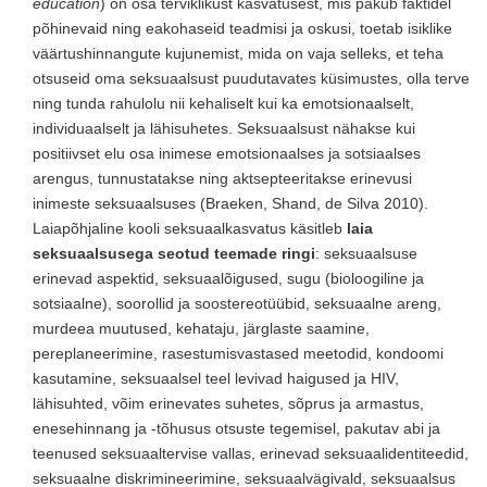
education
) on osa terviklikust kasvatusest, mis pakub faktidel
põhinevaid ning eakohaseid teadmisi ja oskusi, toetab isiklike
väärtushinnangute kujunemist, mida on vaja selleks, et teha
otsuseid oma seksuaalsust puudutavates küsimustes, olla terve
ning tunda rahulolu nii kehaliselt kui ka emotsionaalselt,
individuaalselt ja lähisuhetes. Seksuaalsust nähakse kui
positiivset elu osa inimese emotsionaalses ja sotsiaalses
arengus, tunnustatakse ning aktsepteeritakse erinevusi
inimeste seksuaalsuses (Braeken, Shand, de Silva 2010).
Laiapõhjaline kooli seksuaalkasvatus käsitleb
laia
seksuaalsusega seotud teemade ringi
: seksuaalsuse
erinevad aspektid, seksuaalõigused, sugu (bioloogiline ja
sotsiaalne), soorollid ja soostereotüübid, seksuaalne areng,
murdeea muutused, kehataju, järglaste saamine,
pereplaneerimine, rasestumisvastased meetodid, kondoomi
kasutamine, seksuaalsel teel levivad haigused ja HIV,
lähisuhted, võim erinevates suhetes, sõprus ja armastus,
enesehinnang ja -tõhusus otsuste tegemisel, pakutav abi ja
teenused seksuaaltervise vallas, erinevad seksuaalidentiteedid,
seksuaalne diskrimineerimine, seksuaalvägivald, seksuaalsus