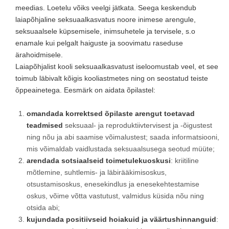
meedias. Loetelu võiks veelgi jätkata. Seega keskendub
laiapõhjaline seksuaalkasvatus noore inimese arengule,
seksuaalsele küpsemisele, inimsuhetele ja tervisele, s.o
enamale kui pelgalt haiguste ja soovimatu raseduse
ärahoidmisele.
Laiapõhjalist kooli seksuaalkasvatust iseloomustab veel, et see
toimub läbivalt kõigis kooliastmetes ning on seostatud teiste
õppeainetega. Eesmärk on aidata õpilastel:
omandada korrektsed õpilaste arengut toetavad
teadmised
seksuaal- ja reproduktiivtervisest ja -õigustest
ning nõu ja abi saamise võimalustest; saada informatsiooni,
mis võimaldab vaidlustada seksuaalsusega seotud müüte;
arendada sotsiaalseid toimetulekuoskusi
: kriitiline
mõtlemine, suhtlemis- ja läbirääkimisoskus,
otsustamisoskus, enesekindlus ja enesekehtestamise
oskus, võime võtta vastutust, valmidus küsida nõu ning
otsida abi;
kujundada positiivseid hoiakuid ja väärtushinnanguid
: