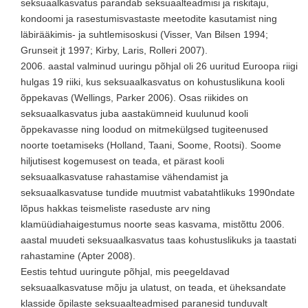
seksuaalkasvatus parandab seksuaalteadmisi ja riskitaju,
kondoomi ja rasestumisvastaste meetodite kasutamist ning
läbirääkimis- ja suhtlemisoskusi (Visser, Van Bilsen 1994;
Grunseit jt 1997; Kirby, Laris, Rolleri 2007).
2006. aastal valminud uuringu põhjal oli 26 uuritud Euroopa riigi
hulgas 19 riiki, kus seksuaalkasvatus on kohustuslikuna kooli
õppekavas (Wellings, Parker 2006). Osas riikides on
seksuaalkasvatus juba aastakümneid kuulunud kooli
õppekavasse ning loodud on mitmekülgsed tugiteenused
noorte toetamiseks (Holland, Taani, Soome, Rootsi). Soome
hiljutisest kogemusest on teada, et pärast kooli
seksuaalkasvatuse rahastamise vähendamist ja
seksuaalkasvatuse tundide muutmist vabatahtlikuks 1990ndate
lõpus hakkas teismeliste raseduste arv ning
klamüüdiahaigestumus noorte seas kasvama, mistõttu 2006.
aastal muudeti seksuaalkasvatus taas kohustuslikuks ja taastati
rahastamine (Apter 2008).
Eestis tehtud uuringute põhjal, mis peegeldavad
seksuaalkasvatuse mõju ja ulatust, on teada, et üheksandate
klasside õpilaste seksuaalteadmised paranesid tunduvalt