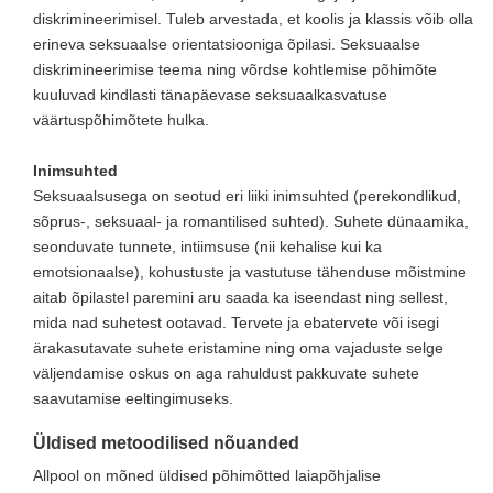
diskrimineerimisel. Tuleb arvestada, et koolis ja klassis võib olla
erineva seksuaalse orientatsiooniga õpilasi. Seksuaalse
diskrimineerimise teema ning võrdse kohtlemise põhimõte
kuuluvad kindlasti tänapäevase seksuaalkasvatuse
väärtuspõhimõtete hulka.
Inimsuhted
Seksuaalsusega on seotud eri liiki inimsuhted (perekondlikud,
sõprus-, seksuaal- ja romantilised suhted). Suhete dünaamika,
seonduvate tunnete, intiimsuse (nii kehalise kui ka
emotsionaalse), kohustuste ja vastutuse tähenduse mõistmine
aitab õpilastel paremini aru saada ka iseendast ning sellest,
mida nad suhetest ootavad. Tervete ja ebatervete või isegi
ärakasutavate suhete eristamine ning oma vajaduste selge
väljendamise oskus on aga rahuldust pakkuvate suhete
saavutamise eeltingimuseks.
Üldised metoodilised nõuanded
Allpool on mõned üldised põhimõtted laiapõhjalise