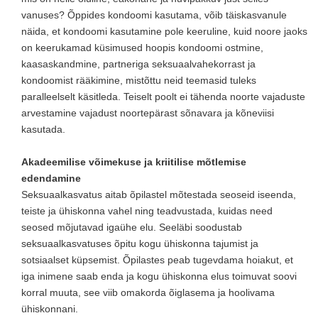
vanuses? Õppides kondoomi kasutama, võib täiskasvanule
näida, et kondoomi kasutamine pole keeruline, kuid noore jaoks
on keerukamad küsimused hoopis kondoomi ostmine,
kaasaskandmine, partneriga seksuaalvahekorrast ja
kondoomist rääkimine, mistõttu neid teemasid tuleks
paralleelselt käsitleda. Teiselt poolt ei tähenda noorte vajaduste
arvestamine vajadust noortepärast sõnavara ja kõneviisi
kasutada.
Akadeemilise võimekuse ja kriitilise mõtlemise
edendamine
Seksuaalkasvatus aitab õpilastel mõtestada seoseid iseenda,
teiste ja ühiskonna vahel ning teadvustada, kuidas need
seosed mõjutavad igaühe elu. Seeläbi soodustab
seksuaalkasvatuses õpitu kogu ühiskonna tajumist ja
sotsiaalset küpsemist. Õpilastes peab tugevdama hoiakut, et
iga inimene saab enda ja kogu ühiskonna elus toimuvat soovi
korral muuta, see viib omakorda õiglasema ja hoolivama
ühiskonnani.