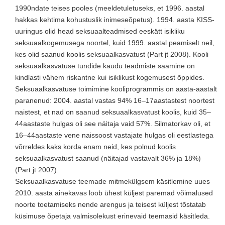
1990ndate teises pooles (meeldetuletuseks, et 1996. aastal
hakkas kehtima kohustuslik inimeseõpetus). 1994. aasta KISS-
uuringus olid head seksuaalteadmised eeskätt isikliku
seksuaalkogemusega noortel, kuid 1999. aastal peamiselt neil,
kes olid saanud koolis seksuaalkasvatust (Part jt 2008). Kooli
seksuaalkasvatuse tundide kaudu teadmiste saamine on
kindlasti vähem riskantne kui isiklikust kogemusest õppides.
Seksuaalkasvatuse toimimine kooliprogrammis on aasta-aastalt
paranenud: 2004. aastal vastas 94% 16–17aastastest noortest
naistest, et nad on saanud seksuaalkasvatust koolis, kuid 35–
44aastaste hulgas oli see näitaja vaid 57%. Silmatorkav oli, et
16–44aastaste vene naissoost vastajate hulgas oli eestlastega
võrreldes kaks korda enam neid, kes polnud koolis
seksuaalkasvatust saanud (näitajad vastavalt 36% ja 18%)
(Part jt 2007).
Seksuaalkasvatuse teemade mitmekülgsem käsitlemine uues
2010. aasta ainekavas loob ühest küljest paremad võimalused
noorte toetamiseks nende arengus ja teisest küljest tõstatab
küsimuse õpetaja valmisolekust erinevaid teemasid käsitleda.