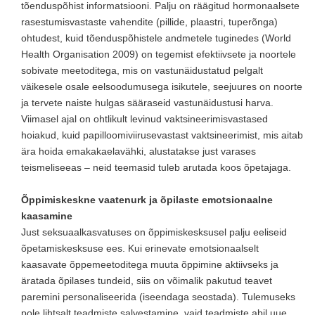
tõenduspõhist informatsiooni. Palju on räägitud hormonaalsete
rasestumisvastaste vahendite (pillide, plaastri, tuperõnga)
ohtudest, kuid tõenduspõhistele andmetele tuginedes (World
Health Organisation 2009) on tegemist efektiivsete ja noortele
sobivate meetoditega, mis on vastunäidustatud pelgalt
väikesele osale eelsoodumusega isikutele, seejuures on noorte
ja tervete naiste hulgas sääraseid vastunäidustusi harva.
Viimasel ajal on ohtlikult levinud vaktsineerimisvastased
hoiakud, kuid papilloomiviirusevastast vaktsineerimist, mis aitab
ära hoida emakakaelavähki, alustatakse just varases
teismeliseeas – neid teemasid tuleb arutada koos õpetajaga.
Õppimiskeskne vaatenurk ja õpilaste emotsionaalne
kaasamine
Just seksuaalkasvatuses on õppimiskesksusel palju eeliseid
õpetamiskesksuse ees. Kui erinevate emotsionaalselt
kaasavate õppemeetoditega muuta õppimine aktiivseks ja
äratada õpilases tundeid, siis on võimalik pakutud teavet
paremini personaliseerida (iseendaga seostada). Tulemuseks
pole lihtsalt teadmiste salvestamine, vaid teadmiste abil uue