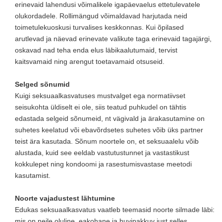
erinevaid lahendusi võimalikele igapäevaelus ettetulevatele
olukordadele. Rollimängud võimaldavad harjutada neid
toimetulekuoskusi turvalises keskkonnas. Kui õpilased
arutlevad ja näevad erinevate valikute taga erinevaid tagajärgi,
oskavad nad teha enda elus läbikaalutumaid, tervist
kaitsvamaid ning arengut toetavamaid otsuseid.
Selged sõnumid
Kuigi seksuaalkasvatuses mustvalget ega normatiivset
seisukohta üldiselt ei ole, siis teatud puhkudel on tähtis
edastada selgeid sõnumeid, nt vägivald ja ärakasutamine on
suhetes keelatud või ebavõrdsetes suhetes võib üks partner
teist ära kasutada. Sõnum noortele on, et seksuaalelu võib
alustada, kuid see eeldab vastutustunnet ja vastastikust
kokkulepet ning kondoomi ja rasestumisvastase meetodi
kasutamist.
Noorte vajadustest lähtumine
Edukas seksuaalkasvatus vaatleb teemasid noorte silmade läbi:
mis on neile oluline, eakohane ja huvipakkuv just selles