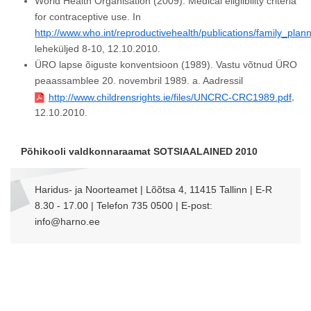
World Health Organisation (2009). Medical eligilbility criteria
for contraceptive use. In
http://www.who.int/reproductivehealth/publications/family_pl
leheküljed 8-10, 12.10.2010.
ÜRO lapse õiguste konventsioon (1989). Vastu võtnud ÜRO
peaassamblee 20. novembril 1989. a. Aadressil
,
http://www.childrensrights.ie/files/UNCRC-CRC1989.pdf
12.10.2010.
Põhikooli valdkonnaraamat SOTSIAALAINED 2010
Haridus- ja Noorteamet | Lõõtsa 4, 11415 Tallinn | E-R
8.30 - 17.00 | Telefon 735 0500 | E-post:
info@harno.ee