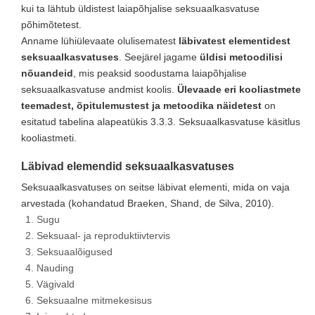
kui ta lähtub üldistest laiapõhjalise seksuaalkasvatuse
põhimõtetest.
Anname lühiülevaate olulisematest
läbivatest elementidest
seksuaalkasvatuses
. Seejärel jagame
üldisi metoodilisi
nõuandeid
, mis peaksid soodustama laiapõhjalise
seksuaalkasvatuse andmist koolis.
Ülevaade eri kooliastmete
teemadest, õpitulemustest ja metoodika näidetest
on
esitatud tabelina alapeatükis 3.3.3. Seksuaalkasvatuse käsitlus
kooliastmeti.
Läbivad elemendid seksuaalkasvatuses
Seksuaalkasvatuses on seitse läbivat elementi, mida on vaja
arvestada (kohandatud Braeken, Shand, de Silva, 2010).
Sugu
Seksuaal- ja reproduktiivtervis
Seksuaalõigused
Nauding
Vägivald
Seksuaalne mitmekesisus