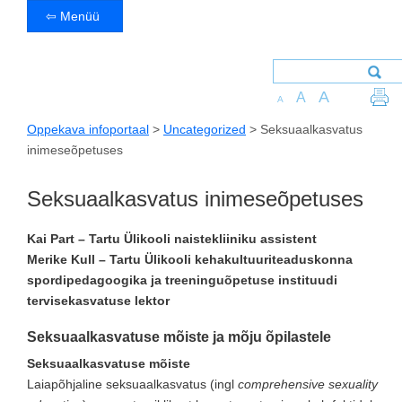
⇦ Menüü
A
A
A
Oppekava infoportaal
>
Uncategorized
>
Seksuaalkasvatus
inimeseõpetuses
Seksuaalkasvatus inimeseõpetuses
Kai Part – Tartu Ülikooli naistekliiniku assistent
Merike Kull – Tartu Ülikooli kehakultuuriteaduskonna
spordipedagoogika ja treeninguõpetuse instituudi
tervisekasvatuse lektor
Seksuaalkasvatuse mõiste ja mõju õpilastele
Seksuaalkasvatuse mõiste
Laiapõhjaline seksuaalkasvatus (ingl
comprehensive sexuality