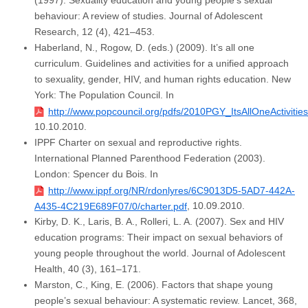
(1997). Sexuality education and young people’s sexual
behaviour: A review of studies. Journal of Adolescent
Research, 12 (4), 421–453.
Haberland, N., Rogow, D. (eds.) (2009). It’s all one
curriculum. Guidelines and activities for a unified approach
to sexuality, gender, HIV, and human rights education. New
York: The Population Council. In
http://www.popcouncil.org/pdfs/2010PGY_ItsAllOneActivitie
10.10.2010.
IPPF Charter on sexual and reproductive rights.
International Planned Parenthood Federation (2003).
London: Spencer du Bois. In
http://www.ippf.org/NR/rdonlyres/6C9013D5-5AD7-442A-
, 10.09.2010.
A435-4C219E689F07/0/charter.pdf
Kirby, D. K., Laris, B. A., Rolleri, L. A. (2007). Sex and HIV
education programs: Their impact on sexual behaviors of
young people throughout the world. Journal of Adolescent
Health, 40 (3), 161–171.
Marston, C., King, E. (2006). Factors that shape young
people’s sexual behaviour: A systematic review. Lancet, 368,