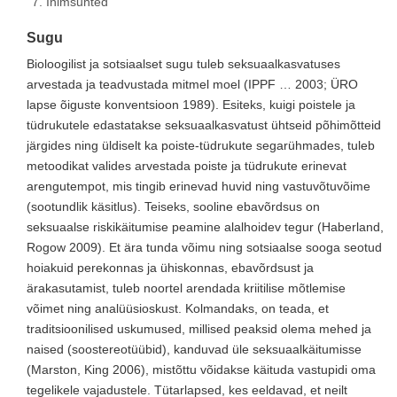
Inimsuhted
Sugu
Bioloogilist ja sotsiaalset sugu tuleb seksuaalkasvatuses
arvestada ja teadvustada mitmel moel (IPPF … 2003; ÜRO
lapse õiguste konventsioon 1989). Esiteks, kuigi poistele ja
tüdrukutele edastatakse seksuaalkasvatust ühtseid põhimõtteid
järgides ning üldiselt ka poiste-tüdrukute segarühmades, tuleb
metoodikat valides arvestada poiste ja tüdrukute erinevat
arengutempot, mis tingib erinevad huvid ning vastuvõtuvõime
(sootundlik käsitlus). Teiseks, sooline ebavõrdsus on
seksuaalse riskikäitumise peamine alalhoidev tegur (Haberland,
Rogow 2009). Et ära tunda võimu ning sotsiaalse sooga seotud
hoiakuid perekonnas ja ühiskonnas, ebavõrdsust ja
ärakasutamist, tuleb noortel arendada kriitilise mõtlemise
võimet ning analüüsioskust. Kolmandaks, on teada, et
traditsioonilised uskumused, millised peaksid olema mehed ja
naised (soostereotüübid), kanduvad üle seksuaalkäitumisse
(Marston, King 2006), mistõttu võidakse käituda vastupidi oma
tegelikele vajadustele. Tütarlapsed, kes eeldavad, et neilt