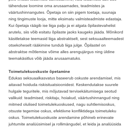
tähenduse loomine oma arusaamades, teadmistes ja
väärtushinnangutes. Õpetaja on siin pigem toetaja, suunaja
ning tingimuste looja, mitte eksimatu valmisteadmiste edastaja.
Kui õpetaja räägib ise liiga palju ja ei algata õpilastevahelist
arutelu, siis võib esitatu õpilaste jaoks kaugeks jääda. Mõnikord
käsitletakse teemasid liiga abstraktselt, sest seksuaalteemadest
otsekoheselt rääkimine tundub liiga julge. Õpilastel on
abstraktse mõtlemise võime alles arengujärgus ning üldine
teemakäsitlus võib jääda arusaamatuks.
Toimetulekuoskuste õpetamine
Edukas seksuaalkasvatus baseerub oskuste arendamisel, mis
aitavad hoiduda riskisituatsioonidest. Keskendutakse suurele
hulgale teguritele, mis mõjutavad tervisekäitumisega seotud
valikuid: teadmised, riskitaju, hoiakud, väärtushinnangud ning
mitmed olulised toimetulekuoskused, nagu suhtlemisoskus,
otsuste tegemise oskus, efektiivne konfliktidega toimetuleku
oskus. Toimetulekuoskuste arendamine põhineb erinevate
juhtumite analüüsimisel ja rollimängudel, et leida ja analüüsida