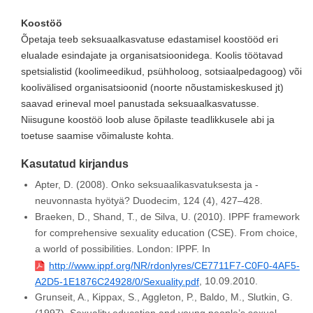
Koostöö
Õpetaja teeb seksuaalkasvatuse edastamisel koostööd eri
elualade esindajate ja organisatsioonidega. Koolis töötavad
spetsialistid (koolimeedikud, psühholoog, sotsiaalpedagoog) või
koolivälised organisatsioonid (noorte nõustamiskeskused jt)
saavad erineval moel panustada seksuaalkasvatusse.
Niisugune koostöö loob aluse õpilaste teadlikkusele abi ja
toetuse saamise võimaluste kohta.
Kasutatud kirjandus
Apter, D. (2008). Onko seksuaalikasvatuksesta ja -
neuvonnasta hyötyä? Duodecim, 124 (4), 427–428.
Braeken, D., Shand, T., de Silva, U. (2010). IPPF framework
for comprehensive sexuality education (CSE). From choice,
a world of possibilities. London: IPPF. In
http://www.ippf.org/NR/rdonlyres/CE7711F7-C0F0-4AF5-
, 10.09.2010.
A2D5-1E1876C24928/0/Sexuality.pdf
Grunseit, A., Kippax, S., Aggleton, P., Baldo, M., Slutkin, G.