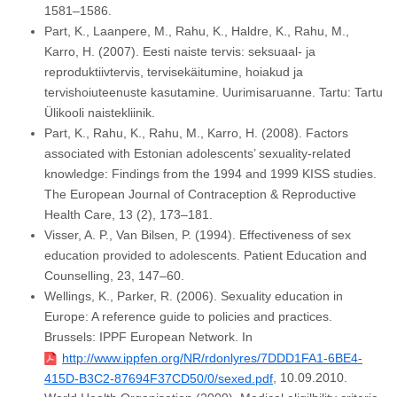
1581–1586.
Part, K., Laanpere, M., Rahu, K., Haldre, K., Rahu, M.,
Karro, H. (2007). Eesti naiste tervis: seksuaal- ja
reproduktiivtervis, tervisekäitumine, hoiakud ja
tervishoiuteenuste kasutamine. Uurimisaruanne. Tartu: Tartu
Ülikooli naistekliinik.
Part, K., Rahu, K., Rahu, M., Karro, H. (2008). Factors
associated with Estonian adolescents’ sexuality-related
knowledge: Findings from the 1994 and 1999 KISS studies.
The European Journal of Contraception & Reproductive
Health Care, 13 (2), 173–181.
Visser, A. P., Van Bilsen, P. (1994). Effectiveness of sex
education provided to adolescents. Patient Education and
Counselling, 23, 147–60.
Wellings, K., Parker, R. (2006). Sexuality education in
Europe: A reference guide to policies and practices.
Brussels: IPPF European Network. In
http://www.ippfen.org/NR/rdonlyres/7DDD1FA1-6BE4-
, 10.09.2010.
415D-B3C2-87694F37CD50/0/sexed.pdf