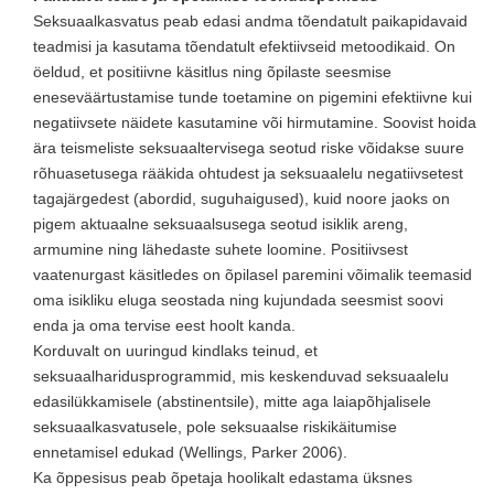
Seksuaalkasvatus peab edasi andma tõendatult paikapidavaid
teadmisi ja kasutama tõendatult efektiivseid metoodikaid. On
öeldud, et positiivne käsitlus ning õpilaste seesmise
eneseväärtustamise tunde toetamine on pigemini efektiivne kui
negatiivsete näidete kasutamine või hirmutamine. Soovist hoida
ära teismeliste seksuaaltervisega seotud riske võidakse suure
rõhuasetusega rääkida ohtudest ja seksuaalelu negatiivsetest
tagajärgedest (abordid, suguhaigused), kuid noore jaoks on
pigem aktuaalne seksuaalsusega seotud isiklik areng,
armumine ning lähedaste suhete loomine. Positiivsest
vaatenurgast käsitledes on õpilasel paremini võimalik teemasid
oma isikliku eluga seostada ning kujundada seesmist soovi
enda ja oma tervise eest hoolt kanda.
Korduvalt on uuringud kindlaks teinud, et
seksuaalharidusprogrammid, mis keskenduvad seksuaalelu
edasilükkamisele (abstinentsile), mitte aga laiapõhjalisele
seksuaalkasvatusele, pole seksuaalse riskikäitumise
ennetamisel edukad (Wellings, Parker 2006).
Ka õppesisus peab õpetaja hoolikalt edastama üksnes