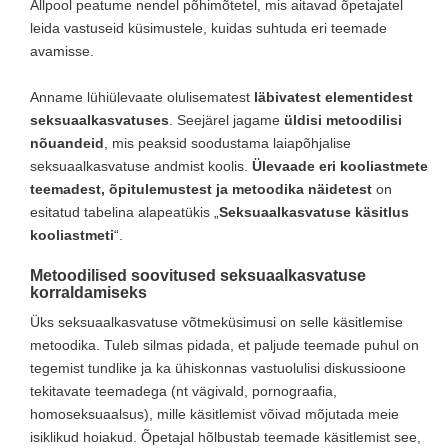
Allpool peatume nendel põhimõtetel, mis aitavad õpetajatel
leida vastuseid küsimustele, kuidas suhtuda eri teemade
avamisse.
Anname lühiülevaate olulisematest
läbivatest elementidest
seksuaalkasvatuses
. Seejärel jagame
üldisi metoodilisi
nõuandeid
, mis peaksid soodustama laiapõhjalise
seksuaalkasvatuse andmist koolis.
Ülevaade eri kooliastmete
teemadest, õpitulemustest ja metoodika näidetest
on
esitatud tabelina alapeatükis „
Seksuaalkasvatuse käsitlus
kooliastmeti
“.
Metoodilised soovitused seksuaalkasvatuse
korraldamiseks
Üks seksuaalkasvatuse võtmeküsimusi on selle käsitlemise
metoodika. Tuleb silmas pidada, et paljude teemade puhul on
tegemist tundlike ja ka ühiskonnas vastuolulisi diskussioone
tekitavate teemadega (nt vägivald, pornograafia,
homoseksuaalsus), mille käsitlemist võivad mõjutada meie
isiklikud hoiakud. Õpetajal hõlbustab teemade käsitlemist see,