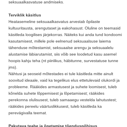
seksuaalkasvatuse andmiseks.
Terviklik käsitlus
Heatasemeline seksuaalkasvatus arvestab õpilaste
kultuuritausta, arengutaset ja eakohasust. Oluline on teemasid
käsitleda loogilises järjekorras. Näiteks kui anda tund kondoomi
kasutamisest, millele pole eelnenud seksuaalsuse laiema
tähenduse mõtestamist, seksuaalse arengu ja seksuaalelu
alustamise läbiarutamist, siis võib see loodetud kasu asemel
hoopis kahju teha (nt piinlikus, häbitunne, survestatuse tunne
jms).
Nähtusi ja seoseid mõtestades ei tule käsitleda mitte ainult
soovitud ideaale, vaid ka tegelikus elus ettetulevaid olukordi ja
probleeme. Rääkides armastusest ja suhete loomisest, tuleb
kõnelda suhete lõppemisest ja lõpetamisest; rääkides
perekonna olulisusest, tuleb samaaegu vestelda lahutustest;
rääkides pereelu väärtuslikkusest, tuleb käsitleda ka
perevägivalla teemat.
Pakutava teabe ja õpetamise tõenduspõhisus