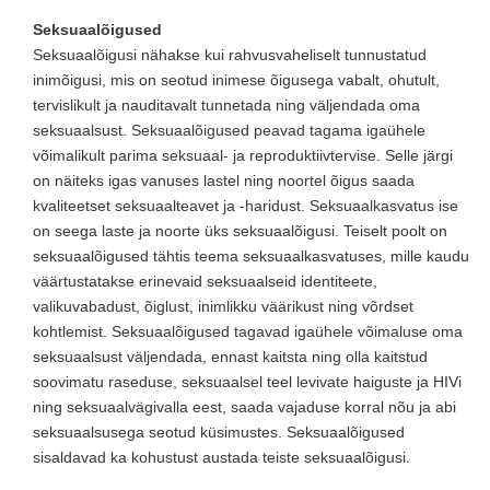
Seksuaalõigused
Seksuaalõigusi nähakse kui rahvusvaheliselt tunnustatud
inimõigusi, mis on seotud inimese õigusega vabalt, ohutult,
tervislikult ja nauditavalt tunnetada ning väljendada oma
seksuaalsust. Seksuaalõigused peavad tagama igaühele
võimalikult parima seksuaal- ja reproduktiivtervise. Selle järgi
on näiteks igas vanuses lastel ning noortel õigus saada
kvaliteetset seksuaalteavet ja -haridust. Seksuaalkasvatus ise
on seega laste ja noorte üks seksuaalõigusi. Teiselt poolt on
seksuaalõigused tähtis teema seksuaalkasvatuses, mille kaudu
väärtustatakse erinevaid seksuaalseid identiteete,
valikuvabadust, õiglust, inimlikku väärikust ning võrdset
kohtlemist. Seksuaalõigused tagavad igaühele võimaluse oma
seksuaalsust väljendada, ennast kaitsta ning olla kaitstud
soovimatu raseduse, seksuaalsel teel levivate haiguste ja HIVi
ning seksuaalvägivalla eest, saada vajaduse korral nõu ja abi
seksuaalsusega seotud küsimustes. Seksuaalõigused
sisaldavad ka kohustust austada teiste seksuaalõigusi.