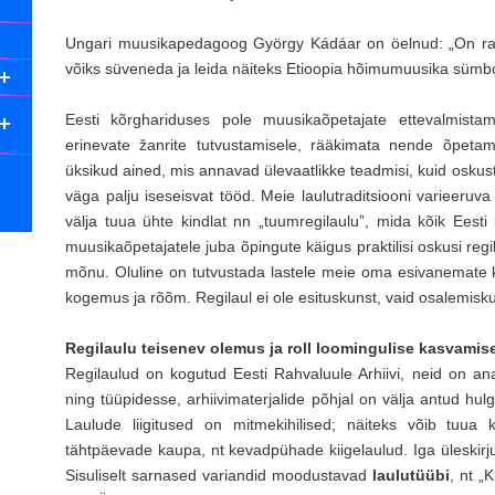
Ungari muusikapedagoog György Kádáar on öelnud: „On raske
võiks süveneda ja leida näiteks Etioopia hõimumuusika sümbo
Eesti kõrghariduses pole muusikaõpetajate ettevalmistam
erinevate žanrite tutvustamisele, rääkimata nende õpetam
üksikud ained, mis annavad ülevaatlikke teadmisi, kuid oskus
väga palju iseseisvat tööd. Meie laulutraditsiooni varieeruva
välja tuua ühte kindlat nn „tuumregilaulu”, mida kõik Ees
muusikaõpetajatele juba õpingute käigus praktilisi oskusi reg
mõnu. Oluline on tutvustada lastele meie oma esivanemate kult
kogemus ja rõõm. Regilaul ei ole esituskunst, vaid osalemisku
Regilaulu teisenev olemus ja roll loomingulise kasvamis
Regilaulud on kogutud Eesti Rahvaluule Arhiivi, neid on an
ning tüüpidesse, arhiivimaterjalide põhjal on välja antud hul
Laulude liigitused on mitmekihilised; näiteks võib tuua 
tähtpäevade kaupa, nt kevadpühade kiigelaulud. Iga üleskirju
Sisuliselt sarnased variandid moodustavad
laulutüübi
, nt „K