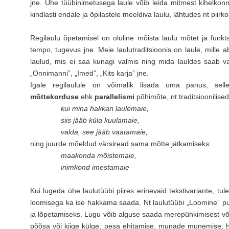
jne. Ühe tüübinimetusega laule võib leida mitmest kihelkonna
kindlasti endale ja õpilastele meeldiva laulu, lähtudes nt piirk
Regilaulu õpetamisel on oluline mõista laulu mõtet ja funktsio
tempo, tugevus jne. Meie laulutraditsioonis on laule, mille ab
laulud, mis ei saa kunagi valmis ning mida lauldes saab var
„Onnimanni”, „Imed”, „Kits karja” jne.
Igale regilaulule on võimalik lisada oma panus, selle
mõttekorduse
ehk
parallelismi
põhimõte, nt traditsioonilised
kui mina hakkan laulemaie,
siis jääb küla kuulamaie,
valda, see jääb vaatamaie,
ning juurde mõeldud värsiread sama mõtte jätkamiseks:
maakonda mõistemaie,
inimkond imestamaie
Kui lugeda ühe laulutüübi piires erinevaid tekstivariante, t
loomisega ka ise hakkama saada. Nt laulutüübi „Loomine” puh
ja lõpetamiseks. Lugu võib alguse saada merepühkimisest võ
põõsa või kiige külge; pesa ehitamise, munade munemise, h