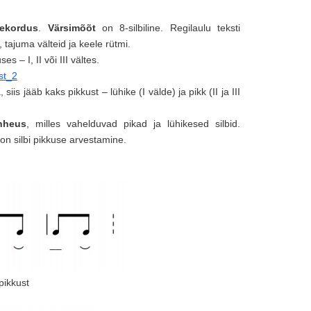
ekordus
.
Värsimõõt
on 8-silbiline. Regilaulu teksti
ajuma välteid ja keele rütmi.
s – I, II või III vältes.
siis jääb kaks pikkust – lühike (I välde) ja pikk (II ja III
ohheus
, milles vahelduvad pikad ja lühikesed silbid.
on silbi pikkuse arvestamine.
pikkust