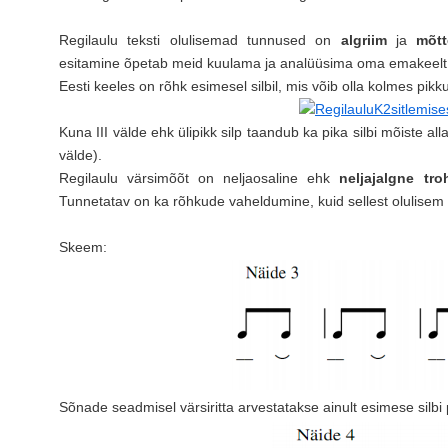
Regilaulu teksti olulisemad tunnused on
algriim
ja
mõtt
esitamine õpetab meid kuulama ja analüüsima oma emakeelt, t
Eesti keeles on rõhk esimesel silbil, mis võib olla kolmes pikkuse
Kuna III välde ehk ülipikk silp taandub ka pika silbi mõiste alla, 
välde).
Regilaulu värsimõõt on neljaosaline ehk
neljajalgne tr
Tunnetatav on ka rõhkude vaheldumine, kuid sellest olulisem 
Skeem:
Sõnade seadmisel värsiritta arvestatakse ainult esimese silbi 