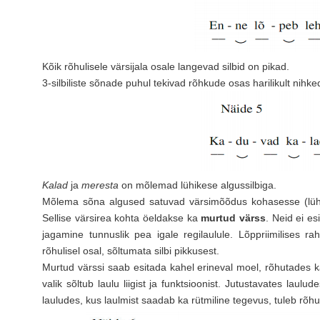
Kõik rõhulisele värsijala osale langevad silbid on pikad.
3-silbiliste sõnade puhul tekivad rõhkude osas harilikult nihke
Kalad
ja
meresta
on mõlemad lühikese algussilbiga.
Mõlema sõna algused satuvad värsimõõdus kohasesse (lühik
Sellise värsirea kohta öeldakse ka
murtud värss
. Neid ei es
jagamine tunnuslik pea igale regilaulule. Lõppriimilises ra
rõhulisel osal, sõltumata silbi pikkusest.
Murtud värssi saab esitada kahel erineval moel, rõhutades k
valik sõltub laulu liigist ja funktsioonist. Jutustavates lau
lauludes, kus laulmist saadab ka rütmiline tegevus, tuleb rõh