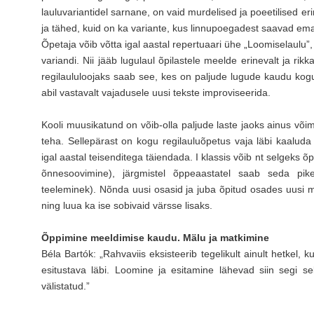
lauluvariantidel sarnane, on vaid murdelised ja poeetilised 
ja tähed, kuid on ka variante, kus linnupoegadest saavad ema, i
Õpetaja võib võtta igal aastal repertuaari ühe „Loomiselaulu”,
variandi. Nii jääb lugulaul õpilastele meelde erinevalt ja ri
regilaululoojaks saab see, kes on paljude lugude kaudu kogu
abil vastavalt vajadusele uusi tekste improviseerida.
Kooli muusikatund on võib-olla paljude laste jaoks ainus võ
teha. Sellepärast on kogu regilauluõpetus vaja läbi kaaluda 
igal aastal teisenditega täiendada. I klassis võib nt selgeks õp
õnnesoovimine), järgmistel õppeaastatel saab seda pi
teeleminek). Nõnda uusi osasid ja juba õpitud osades uusi 
ning luua ka ise sobivaid värsse lisaks.
Õppimine meeldimise kaudu. Mälu ja matkimine
Béla Bartók: „Rahvaviis eksisteerib tegelikult ainult hetkel, 
esitustava läbi. Loomine ja esitamine lähevad siin segi sel
välistatud.”