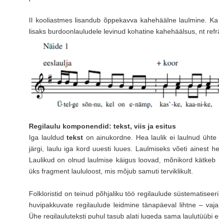
II kooliastmes lisandub õppekavva kahehäälne laulmine. Ka
lisaks burdoonlauludele levinud kohatine kahehäälsus, nt refr
Regilaulu komponendid: tekst, viis ja esitus
Iga lauldud
tekst
on ainukordne. Hea laulik ei laulnud ühte
järgi, laulu iga kord uuesti luues. Laulmiseks võeti ainest h
Laulikud on olnud laulmise käigus loovad, mõnikord kätkeb ü
üks fragment laululoost, mis mõjub samuti terviklikult.
Folkloristid on teinud põhjaliku töö regilaulude süstematiseerim
huvipakkuvate regilaulude leidmine tänapäeval lihtne – vajal
Ühe regilauluteksti puhul tasub alati lugeda sama laulutüübi er