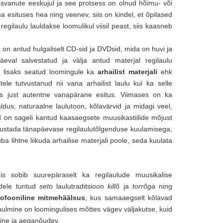
svanute eeskujul ja see protsess on olnud hõimu- või
a esituses hea ning veenev, siis on kindel, et õpilased
egilaulu lauldakse loomulikul viisil peast, siis kaasneb
 on antud hulgaliselt CD-sid ja DVDsid, mida on huvi ja
eval salvestatud ja välja antud materjal regilaulu
ks lisaks seatud loomingule ka
arhailist materjali
ehk
le tutvustanud nii vana arhailist laulu kui ka selle
ks just autentne vanapärane esitus. Viimases on ka
dus, naturaalne laulutoon, kõlavärvid ja midagi veel,
on sageli kantud kaasaegsete muusikastiilide mõjust
 alustada tänapäevase regilaulutõlgenduse kuulamisega,
ba lihtne liikuda arhailise materjali poole, seda kuulata
is sobib suurepäraselt ka regilaulude muusikalise
idele tuntud
seto
laulutraditsioon
killõ
ja
torrõga
ning
rofooniline mitmehäälsus
, kus samaaegselt kõlavad
e laulmine on loomingulises mõttes vägev väljakutse, kuid
line ja aeganõudev.