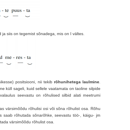
d ja siis on tegemist sõnadega, mis on I vältes.
esse) positsiooni, nii tekib
rõhunihetega laulmine
.
ine küll sageli, kuid sellele vaatamata on taoline silpide
hvalaulus seevastu on rõhulised silbid alati meetrumi
as värsimõõdu rõhulisi osi või sõna rõhulist osa. Rõhu
ludes saab rõhutada sõnarõhke, seevastu töö-, käigu- jm
utada värsimõõdu rõhulist osa.