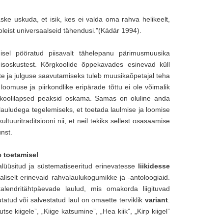
 uskuda, et isik, kes ei valda oma rahva helikeelt,
leist universaalseid tähendusi.”(Kádár 1994).
isel pööratud piisavalt tähelepanu pärimusmuusika
isoskustest. Kõrgkoolide õppekavades esinevad küll
te ja julguse saavutamiseks tuleb muusikaõpetajal teha
 loomuse ja piirkondlike eripärade tõttu ei ole võimalik
ti koolilapsed peaksid oskama. Samas on oluline anda
ilauludega tegelemiseks, et toetada laulmise ja loomise
uuritraditsiooni nii, et neil tekiks sellest osasaamise
nst.
e toetamisel
alüüsitud ja süstematiseeritud erinevatesse
liikidesse
galiselt erinevaid rahvalaulukogumikke ja -antoloogiaid.
kalendritähtpäevade laulud, mis omakorda liigituvad
tatud või salvestatud laul on omaette terviklik
variant
.
utse kiigele”, „Kiige katsumine”, „Hea kiik”, „Kirp kiigel”