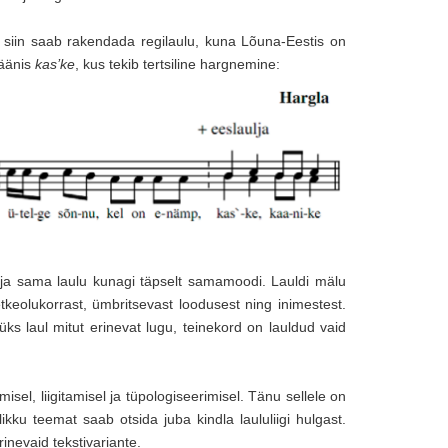
 siin saab rakendada regilaulu, kuna Lõuna-Eestis on
äänis
kas’ke
, kus tekib tertsiline hargnemine:
 ja sama laulu kunagi täpselt samamoodi. Lauldi mälu
etkeolukorrast, ümbritsevast loodusest ning inimestest.
ks laul mitut erinevat lugu, teinekord on lauldud vaid
isel, liigitamisel ja tüpologiseerimisel. Tänu sellele on
ikku teemat saab otsida juba kindla laululiigi hulgast.
inevaid tekstivariante.