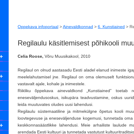
Oppekava infoportaal
>
Ainevaldkonnad
>
6. Kunstiained
>
Re
Regilaulu käsitlemisest põhikooli m
Celia Roose,
Võru Muusikakool, 2010
Regilaul on olnud aastasadu Eesti aladel elanud inimeste ig
meelelahutamisel jne. Regilaul on oma olemuselt funktsio
vastavalt ajale, kohale ja inimestele.
Riikliku õppekava ainevaldkond „Kunstiained” toetab 
eneseväljendusoskus, isikupära teadvustamine, oskus uurid
leida muutuvates oludes uusi lahendusi.
Regilaulu süstemaatiline ja mitmekülgne õpetus kooli muu
loovtegevuse ja eneseväljenduse kogemusi, tunnetada oma lo
keskkonnasäästlikke lahendusi. Meie arhailiste laulude m
arendada Eesti kultuuri ja tunnetada vastutust kultuuritraditsi