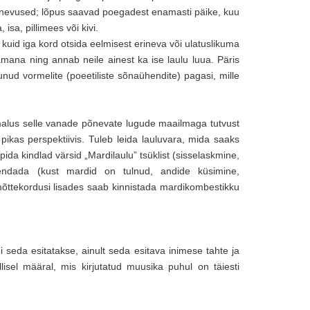
erinevused; lõpus saavad poegadest enamasti päike, kuu
sa, pillimees või kivi.
 kuid iga kord otsida eelmisest erineva või ulatuslikuma
kkamana ning annab neile ainest ka ise laulu luua. Päris
nud vormelite (poeetiliste sõnaühendite) pagasi, mille
imalus selle vanade põnevate lugude maailmaga tutvust
pikas perspektiivis. Tuleb leida lauluvara, mida saaks
pida kindlad värsid „Mardilaulu” tsüklist (sisselaskmine,
kendada (kust mardid on tulnud, andide küsimine,
mõttekordusi lisades saab kinnistada mardikombestikku
kui seda esitatakse, ainult seda esitava inimese tahte ja
lisel määral, mis kirjutatud muusika puhul on täiesti