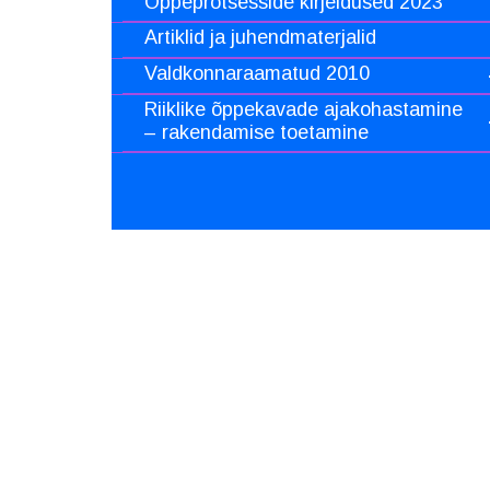
Õppeprotsesside kirjeldused 2023
Artiklid ja juhendmaterjalid
Valdkonnaraamatud 2010
Riiklike õppekavade ajakohastamine
– rakendamise toetamine