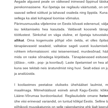
Aegade algusest peale on väikesed inimesed õppinud täiska
perekonnasisene. Kui õpetaja ise regilaulu väärtustab, on om
saavad sellest sütitust ja tahavad osaleda ning õppida. Kuna r
sellega ka alati kohapeal loomise võimalus.
Pärimusmuusika viljelemine on Eestis kõvasti edenenud, välja
isu tekitamiseks hea kasutada. Valdavalt koosneb tänapä
töötlustest. Siinkohal on väga oluline, et õpetaja tutvusta
allikat
. Oma kogemuste põhjal võin öelda, et olles õpilaste
tänapäevaseid seadeid, valitakse sageli uuesti kuulamise
rohkem informatsiooni: viisi teisenemised, murdesõnad, hääl
mida on raske sõnadega kirjeldada. Tänapäevased esitused 
(džäss-, rokk-, pop- ja koorilaul). Laste õpetamisel on hea
kuna see tekitab neis äratundmist ning huvi. Sealt edasi on ju
ja analüüsida.
I kooliastmes peetakse oluliseks ühehäälset laulmist, m
maailmaga. Mitmehäälsust esineb ainult Kagu-Eestis: kõik
Lääne-Võrumaa burdoonlaulud. Regilauludele omane
hete
ühe viisi erinevad variandid, on tuntud kõikjal Eestis. Sellin
põhikooli muusikatunnis on selle rakendamine ehk liialt keeru