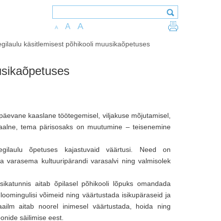
A
A
A
gilaulu käsitlemisest põhikooli muusikaõpetuses
uusikaõpetuses
apäevane kaaslane töötegemisel, viljakuse mõjutamisel,
naalne, tema pärisosaks on muutumine – teisenemine
regilaulu õpetuses kajastuvaid väärtusi. Need on
a varasema kultuuripärandi varasalvi ning valmisolek
sikatunnis aitab õpilasel põhikooli lõpuks omandada
omingulisi võimeid ning väärtustada isikupäraseid ja
aailm aitab noorel inimesel väärtustada, hoida ning
oonide säilimise eest.