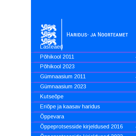
Lasteaed
Põhikool 2011
Põhikool 2023
Gümnaasium 2011
Gümnaasium 2023
Kutseõpe
Eriõpe ja kaasav haridus
Õppevara
Õppeprotsesside kirjeldused 2016