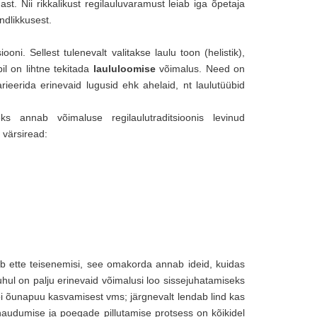
st. Nii rikkalikust regilauluvaramust leiab iga õpetaja
ondlikkusest.
oni. Sellest tulenevalt valitakse laulu toon (helistik),
il on lihtne tekitada
laululoomise
võimalus. Need on
ieerida erinevaid lugusid ehk ahelaid, nt laulutüübid
ks annab võimaluse regilaulutraditsioonis levinud
 värsiread:
uleb ette teisenemisi, see omakorda annab ideid, kuidas
ul on palju erinevaid võimalusi loo sissejuhatamiseks
i õunapuu kasvamisest vms; järgnevalt lendab lind kas
audumise ja poegade pillutamise protsess on kõikidel