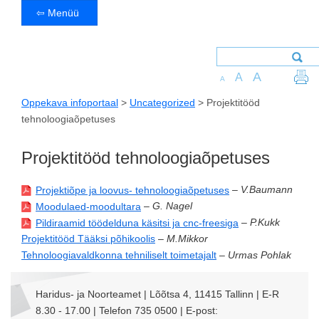
⇦ Menüü
A
A
A
Oppekava infoportaal
>
Uncategorized
>
Projektitööd
tehnoloogiaõpetuses
Projektitööd tehnoloogiaõpetuses
–
V.Baumann
Projektiõpe ja loovus- tehnoloogiaõpetuses
–
G. Nagel
Moodulaed-moodultara
–
P.Kukk
Pildiraamid töödelduna käsitsi ja cnc-freesiga
Projektitööd Tääksi põhikoolis
–
M.Mikkor
Tehnoloogiavaldkonna tehniliselt toimetajalt
–
Urmas Pohlak
Haridus- ja Noorteamet | Lõõtsa 4, 11415 Tallinn | E-R
8.30 - 17.00 | Telefon 735 0500 | E-post: