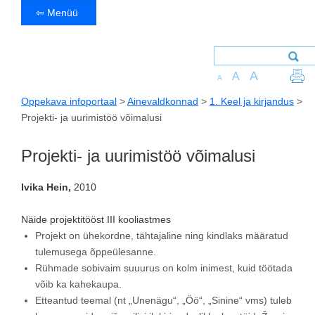
⇦ Menüü
A
A
A
Oppekava infoportaal
>
Ainevaldkonnad
>
1. Keel ja kirjandus
>
Projekti- ja uurimistöö võimalusi
Projekti- ja uurimistöö võimalusi
Ivika Hein,
2010
Näide projektitööst III kooliastmes
Projekt on ühekordne, tähtajaline ning kindlaks määratud
tulemusega õppeülesanne.
Rühmade sobivaim suuurus on kolm inimest, kuid töötada
võib ka kahekaupa.
Etteantud teemal (nt „Unenägu“, „Öö“, „Sinine“ vms) tuleb