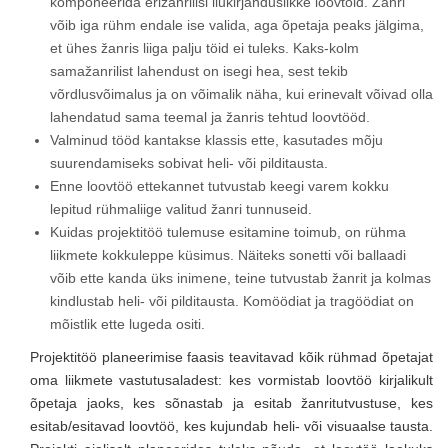
komponeerida erižanrilisi ilukirjanduslikke loovtöid. Žanri
võib iga rühm endale ise valida, aga õpetaja peaks jälgima,
et ühes žanris liiga palju töid ei tuleks. Kaks-kolm
samažanrilist lahendust on isegi hea, sest tekib
võrdlusvõimalus ja on võimalik näha, kui erinevalt võivad olla
lahendatud sama teemal ja žanris tehtud loovtööd.
Valminud tööd kantakse klassis ette, kasutades mõju
suurendamiseks sobivat heli- või pilditausta.
Enne loovtöö ettekannet tutvustab keegi varem kokku
lepitud rühmaliige valitud žanri tunnuseid.
Kuidas projektitöö tulemuse esitamine toimub, on rühma
liikmete kokkuleppe küsimus. Näiteks sonetti või ballaadi
võib ette kanda üks inimene, teine tutvustab žanrit ja kolmas
kindlustab heli- või pilditausta. Komöödiat ja tragöödiat on
mõistlik ette lugeda ositi.
Projektitöö planeerimise faasis teavitavad kõik rühmad õpetajat
oma liikmete vastutusaladest: kes vormistab loovtöö kirjalikult
õpetaja jaoks, kes sõnastab ja esitab žanritutvustuse, kes
esitab/esitavad loovtöö, kes kujundab heli- või visuaalse tausta.