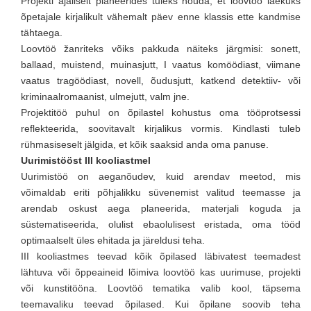
Projekti ajaliselt planeerides tuleks nõuda, et loovtöö laekuks
õpetajale kirjalikult vähemalt päev enne klassis ette kandmise
tähtaega.
Loovtöö žanriteks võiks pakkuda näiteks järgmisi: sonett,
ballaad, muistend, muinasjutt, I vaatus komöödiast, viimane
vaatus tragöödiast, novell, õudusjutt, katkend detektiiv- või
kriminaalromaanist, ulmejutt, valm jne.
Projektitöö puhul on õpilastel kohustus oma tööprotsessi
reflekteerida, soovitavalt kirjalikus vormis. Kindlasti tuleb
rühmasiseselt jälgida, et kõik saaksid anda oma panuse.
Uurimistööst III kooliastmel
Uurimistöö on aeganõudev, kuid arendav meetod, mis
võimaldab eriti põhjalikku süvenemist valitud teemasse ja
arendab oskust aega planeerida, materjali koguda ja
süstematiseerida, olulist ebaolulisest eristada, oma tööd
optimaalselt üles ehitada ja järeldusi teha.
III kooliastmes teevad kõik õpilased läbivatest teemadest
lähtuva või õppeaineid lõimiva loovtöö kas uurimuse, projekti
või kunstitööna. Loovtöö tematika valib kool, täpsema
teemavaliku teevad õpilased. Kui õpilane soovib teha