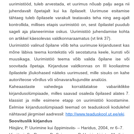
uurimistööd, tuleb arvestada, et uurimus nõuab palju aega nii
juhendavalt õpetajalt kui ka õpilaselt. Uurimuse esitamise
tähtaeg tuleb õpilasele varakult teatavaks teha ning aeg-ajalt
kontrollida, millises etapis uurimistöö on, sest õpilastel puudub
sageli aja planeerimise oskus. Uurimistöö juhendamise kohta
on artikkel käesolevas valdkonnaraamatus (vt link 37).
Uurimistöö valinud õpilane võib teha uurimuse kirjandusest kas
mõne läbiva teema kontekstis või seostatuna keele, kunsti või
muusikaga. Uurimistöö teema võib valida õpilane ise või
soovitada õpetaja. Kirjanduse valdkonnas on III kooliastme
õpilastele jõukohased näiteks uurimused, mille sisuks on kahe
autori/teose võrdlus või sõnavara/kujundite analüüs.
Kaheaastaste vahedega korraldatakse vabariiklikke
kirjandusolümpiaade, milles saavad osaleda õpilased alates 7.
klassist ja mille esimene etapp on uurimistöö koostamine.
Eelmise kirjandusolümpiaadi teemad on teaduskooli kodulehel
nähtavad järgmisel aadressil:
http://www.teaduskool.ut.ee/eki
.
Soovituslik kirjandus
Hiisjärv, P. Uurimine kui õppimisviis- – Haridus, 2004, nr 6–7.