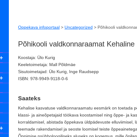
Oppekava infoportaal
>
Uncategorized
>
Põhikooli valdkonna
Põhikooli valdkonnaraamat Kehaline
Koostaja: Ülo Kurig
Keeletoimetaja: Mall Põldmäe
Sisutoimetajad: Ülo Kurig, Inge Raudsepp
ISBN: 978-9949-9118-0-6
Saateks
Kehalise kasvatuse valdkonnaraamatu eesmärk on toetada põ
klassi- ja aineõpetajaid töökava koostamisel ning õppe- ja ka
korraldamisel, abistada õppekava üldpädevuste elluviimisel, l
teemade rakendamisel ja seoste loomisel teiste õppeainetega
Õppimise psühholoogiliseks aluseks on kogemus, mille õpila