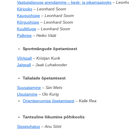
Vastupidavuse arendamine – kesk- ja pikamaajooks
–
Leonh
Kiirjooks
–
Leonhard Soom
Kaugushüpe
–
Leonhard Soom
Kõrgushüpe
–
Leonhard Soom
Kuulitõuge
–
Leonhard Soom
Pallivise
–
Heiko Väät
Sportmängude õpetamisest
Võrkpall
–
Kristjan Kurik
Jalgpall
–
Jaak Luhakooder
Talialade õpetamisest
Suusatamine
–
Siiri Mets
Uisutamine
–
Ülo Kurig
Orienteerumise õpetamisest
–
Kalle Rea
Tantsuline liikumine põhikoolis
Sissejuhatus
–
Anu Sööt