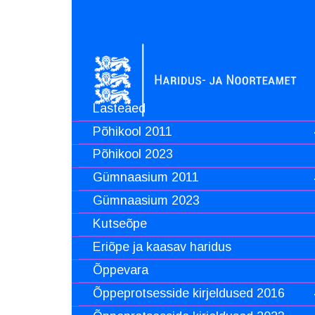
Lasteaed
Põhikool 2011
Põhikool 2023
Gümnaasium 2011
Gümnaasium 2023
Kutseõpe
Eriõpe ja kaasav haridus
Õppevara
Õppeprotsesside kirjeldused 2016