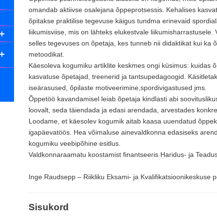
omandab aktiivse osalejana õppeprotsessis. Kehalises kasva
õpitakse praktilise tegevuse käigus tundma erinevaid spordial
liikumisviise, mis on lähteks elukestvale liikumisharrastusele.
selles tegevuses on õpetaja, kes tunneb nii didaktikat kui ka
metoodikat.
Käesoleva kogumiku artiklite keskmes ongi küsimus: kuidas 
kasvatuse õpetajad, treenerid ja tantsupedagoogid. Käsitletak
iseärasused, õpilaste motiveerimine,spordivigastused jms.
Õppetöö kavandamisel leiab õpetaja kindlasti abi soovitusliku
loovalt, seda täiendada ja edasi arendada, arvestades konkre
Loodame, et käesolev kogumik aitab kaasa uuendatud õppeka
igapäevatöös. Hea võimaluse ainevaldkonna edasiseks arenda
kogumiku veebipõhine esitlus.
Valdkonnaraamatu koostamist finantseeris Haridus- ja Teadu
Inge Raudsepp – Riikliku Eksami- ja Kvalifikatsioonikeskuse p
Sisukord