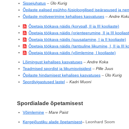
Sissejuhatus
–
Ülo Kurig
Õpilaste ealised psühho-füsioloogilised iseärasused ja n
Õpilaste motiveerimine kehalises kasvatuses
–
Andre Kok
Õpetaja töökava näidis (korvpall, II ja III kooliaste)
Õpetaja töökava näidis (orienteerumine, II ja III koolias
Õpetaja töökava näidis (suusatamine, I ja II kooliaste)
Õpetaja töökava näidis (tantsuline liikumine, I, II ja III k
Õpetaja töökava näidis (võimlemine, I kooliaste)
Lõimingust kehalises kasvatuses
–
Andre Koka
Teadmised spordist ja liikumisviisidest
–
Pille Juus
Õpilaste hindamisest kehalises kasvatuses
–
Ülo Kurig
Spordivigastused lastel
–
Kadri Muoni
Spordialade õpetamisest
Võimlemine
–
Mare Paist
Kergejõustiku alade õpetamisest
–
Leonhard Soom