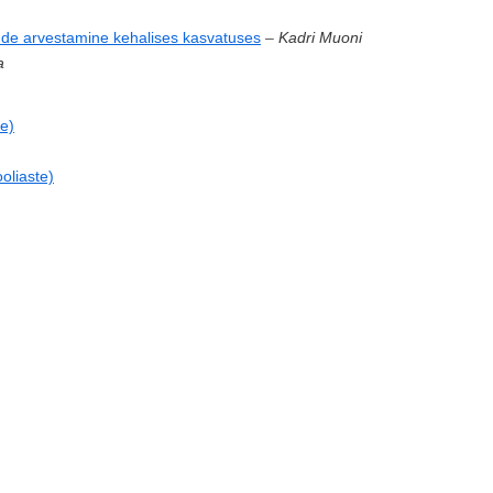
ende arvestamine kehalises kasvatuses
–
Kadri Muoni
a
te)
ooliaste)