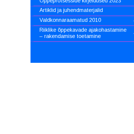
Õppeprotsesside kirjeldused 2023
Artiklid ja juhendmaterjalid
Valdkonnaraamatud 2010
Riiklike õppekavade ajakohastamine
– rakendamise toetamine