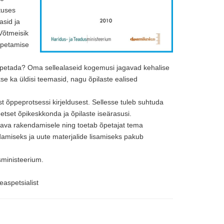
tuses
asid ja
 Võtmeisik
 õpetamise
õpetada? Oma sellealaseid kogemusi jagavad kehalise
se ka üldisi teemasid, nagu õpilaste ealised
st õppeprotsessi kirjeldusest. Sellesse tuleb suhtuda
etset õpikeskkonda ja õpilaste iseärasusi.
va rakendamisele ning toetab õpetajat tema
miseks ja uute materjalide lisamiseks pakub
sministeerium.
easpetsialist