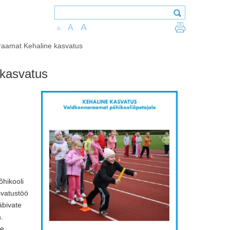
A
A
A
raamat Kehaline kasvatus
 kasvatus
hikooli
svatustöö
äbivate
.
ne