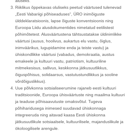
aluseks.
Riiklikus õppekavas oluliseks peetud väärtused tulenevad
„Eesti Vabariigi põhiseaduses“, ÜRO inimõiguste
ülddeklaratsioonis, lapse õiguste konventsioonis ning
Euroopa Liidu alusdokumentides nimetatud eetilistest
põhimõtetest. Alusväärtustena tähtsustatakse üldinimlikke
väärtusi (ausus, hoolivus, aukartus elu vastu, õiglus,
inimväärikus, lugupidamine enda ja teiste vastu) ja
ühiskondlikke väärtusi (vabadus, demokraatia, austus
emakeele ja kultuuri vastu, patriotism, kultuuriline
mitmekesisus, sallivus, keskkonna jätkusuutlikkus,
õiguspõhisus, solidaarsus, vastutustundlikkus ja sooline
võrdõiguslikkus).
Uue põlvkonna sotsialiseerumine rajaneb eesti kultuuri
traditsioonide, Euroopa ühisväärtuste ning maailma kultuuri
ja teaduse põhisaavutuste omaksvõtul. Tugeva
põhiharidusega inimesed suudavad ühiskonnaga
integreeruda ning aitavad kaasa Eesti ühiskonna
jätkusuutlikule sotsiaalsele, kultuurilisele, majanduslikule ja
ökoloogilisele arengule.