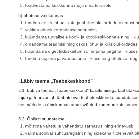
teadvustama keskkonna mõju oma tervisele.
b) ohutuse valdkonnas:
tundma eri liiki ohuallikate ja ohtlike olukordade olemus
vältima ohuolukordadesse sattumist;
kujundama turvalisele kooli- ja kodukeskkonnale ning liikl
omandama teadmisi ning oskusi ohu- ja kriisiolukordades t
kujundama õiget liikluskäitumist, harjuma järgima liikluses
tundma õppima ja väärtustama liikluse ning ohutuse reeglit
„Läbiv teema „Teabekeskkond“
5.1. Läbiva teema „Teabekeskkond“ käsitlemisega taotletakse
tajub ja teadvustab ümbritsevat teabekeskkonda, suudab seda k
eesmärkide ja ühiskonnas omaksvõetud kommunikatsioonieeti
5.2. Õpilast suunatakse:
mõistma vahetu ja vahendatu sarnasusi ning erinevusi;
valima sobivat suhtlusregistrit ning sidekanalit olenevalt o