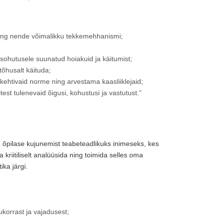
t ning nende võimalikku tekkemehhanismi;
usohutusele suunatud hoiakuid ja käitumist;
õhusalt käituda;
 kehtivaid norme ning arvestama kaasliiklejaid;
est tulenevaid õigusi, kohustusi ja vastutust.“
 õpilase kujunemist teabeteadlikuks inimeseks, kes
riitiliselt analüüsida ning toimida selles oma
ka järgi.
lukorrast ja vajadusest;