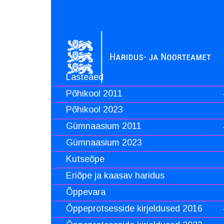
Lasteaed
Põhikool 2011
Põhikool 2023
Gümnaasium 2011
Gümnaasium 2023
Kutseõpe
Eriõpe ja kaasav haridus
Õppevara
Õppeprotsesside kirjeldused 2016