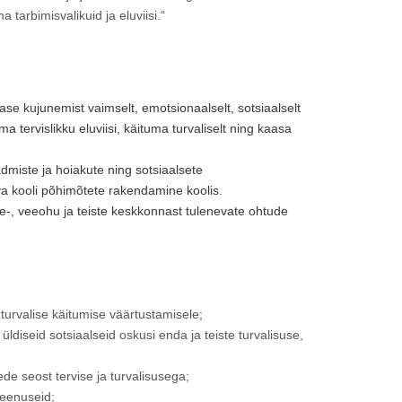
tarbimisvalikuid ja eluviisi.“
ase kujunemist vaimselt, emotsionaalselt, sotsiaalselt
ma tervislikku eluviisi, käituma turvaliselt ning kaasa
dmiste ja hoiakute ning sotsiaalsete
a kooli põhimõtete rakendamine koolis.
le-, veeohu ja teiste keskkonnast tulenevate ohtude
turvalise käitumise väärtustamisele;
diseid sotsiaalseid oskusi enda ja teiste turvalisuse,
de seost tervise ja turvalisusega;
teenuseid;