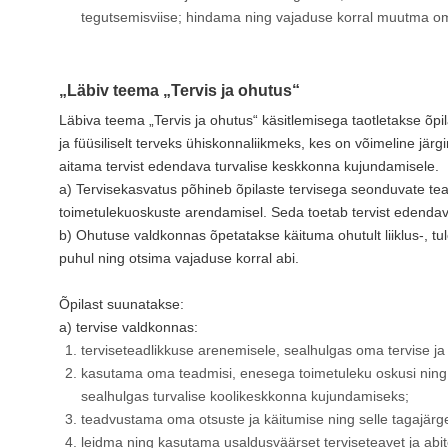
tegutsemisviise; hindama ning vajaduse korral muutma oma 
„Läbiv teema „Tervis ja ohutus“
Läbiva teema „Tervis ja ohutus“ käsitlemisega taotletakse õpil
ja füüsiliselt terveks ühiskonnaliikmeks, kes on võimeline järgi
aitama tervist edendava turvalise keskkonna kujundamisele.
a) Tervisekasvatus põhineb õpilaste tervisega seonduvate tea
toimetulekuoskuste arendamisel. Seda toetab tervist edendav
b) Ohutuse valdkonnas õpetatakse käituma ohutult liiklus-, tu
puhul ning otsima vajaduse korral abi.
Õpilast suunatakse:
a) tervise valdkonnas:
terviseteadlikkuse arenemisele, sealhulgas oma tervise ja 
kasutama oma teadmisi, enesega toimetuleku oskusi ning ül
sealhulgas turvalise koolikeskkonna kujundamiseks;
teadvustama oma otsuste ja käitumise ning selle tagajärge
leidma ning kasutama usaldusväärset terviseteavet ja abi