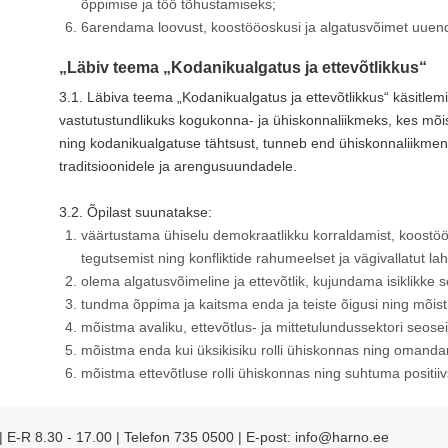
õppimise ja töö tõhustamiseks;
6arendama loovust, koostööoskusi ja algatusvõimet uuend
„Läbiv teema „Kodanikualgatus ja ettevõtlikkus“
3.1. Läbiva teema „Kodanikualgatus ja ettevõtlikkus“ käsitlem
vastutustundlikuks kogukonna- ja ühiskonnaliikmeks, kes mõ
ning kodanikualgatuse tähtsust, tunneb end ühiskonnaliikmena 
traditsioonidele ja arengusuundadele.
3.2. Õpilast suunatakse:
väärtustama ühiselu demokraatlikku korraldamist, koostöö
tegutsemist ning konfliktide rahumeelset ja vägivallatut la
olema algatusvõimeline ja ettevõtlik, kujundama isiklikke 
tundma õppima ja kaitsma enda ja teiste õigusi ning mõis
mõistma avaliku, ettevõtlus- ja mittetulundussektori seosei
mõistma enda kui üksikisiku rolli ühiskonnas ning omand
mõistma ettevõtluse rolli ühiskonnas ning suhtuma positiiv
 | E-R 8.30 - 17.00 | Telefon 735 0500 | E-post: info@harno.ee