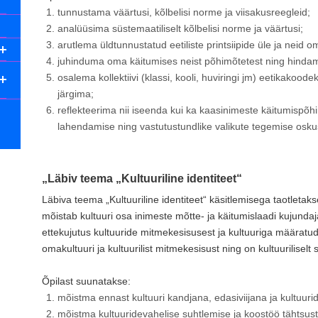
tunnustama väärtusi, kõlbelisi norme ja viisakusreegleid;
analüüsima süstemaatiliselt kõlbelisi norme ja väärtusi;
arutlema üldtunnustatud eetiliste printsiipide üle ja neid 
juhinduma oma käitumises neist põhimõtetest ning hindam
osalema kollektiivi (klassi, kooli, huviringi jm) eetikakoode
järgima;
reflekteerima nii iseenda kui ka kaasinimeste käitumispõhi
lahendamise ning vastutustundlike valikute tegemise oskus
„Läbiv teema „Kultuuriline identiteet“
Läbiva teema „Kultuuriline identiteet“ käsitlemisega taotletak
mõistab kultuuri osa inimeste mõtte- ja käitumislaadi kujundaj
ettekujutus kultuuride mitmekesisusest ja kultuuriga määratud
omakultuuri ja kultuurilist mitmekesisust ning on kultuuriliselt s
Õpilast suunatakse:
mõistma ennast kultuuri kandjana, edasiviijana ja kultuur
mõistma kultuuridevahelise suhtlemise ja koostöö tähtsus