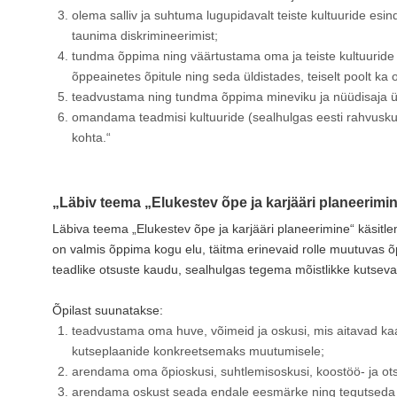
olema salliv ja suhtuma lugupidavalt teiste kultuuride es
taunima diskrimineerimist;
tundma õppima ning väärtustama oma ja teiste kultuuride p
õppeainetes õpitule ning seda üldistades, teiselt poolt ka o
teadvustama ning tundma õppima mineviku ja nüüdisaja üh
omandama teadmisi kultuuride (sealhulgas eesti rahvuskult
kohta.“
„Läbiv teema „Elukestev õpe ja karjääri planeerimi
Läbiva teema „Elukestev õpe ja karjääri planeerimine“ käsitle
on valmis õppima kogu elu, täitma erinevaid rolle muutuvas 
teadlike otsuste kaudu, sealhulgas tegema mõistlikke kutseval
Õpilast suunatakse:
teadvustama oma huve, võimeid ja oskusi, mis aitavad k
kutseplaanide konkreetsemaks muutumisele;
arendama oma õpioskusi, suhtlemisoskusi, koostöö- ja ot
arendama oskust seada endale eesmärke ning tegutseda ne