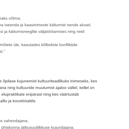
omaks võtma;
a iseenda ja kaasinimeste käitumist nende alusel;
ksi ja käitumisreeglite väljatöötamises ning neid
mõtete üle, kasutades kõlbeliste konfliktide
i.“
se õpilase kujunemist kultuuriteadlikuks inimeseks, kes
ana ning kultuuride muutumist ajaloo vältel, kellel on
 elupraktikate eripärast ning kes väärtustab
alliv ja koostööaldis.
ide vahendajana;
t ühiskonna jätkusuutlikkuse kujundajana;