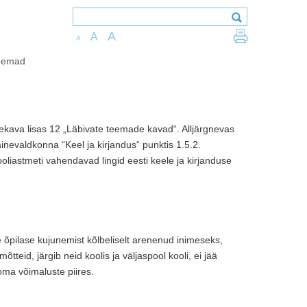
A
A
A
teemad
ekava lisas 12 „Läbivate teemade kavad“. Alljärgnevas
nevaldkonna “Keel ja kirjandus“ punktis 1.5.2.
oliastmeti vahendavad lingid eesti keele ja kirjanduse
 õpilase kujunemist kõlbeliselt arenenud inimeseks,
teid, järgib neid koolis ja väljaspool kooli, ei jää
oma võimaluste piires.