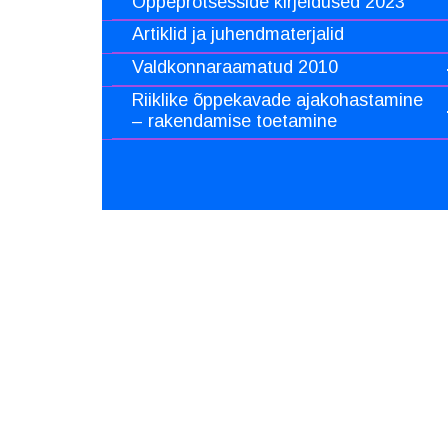
Õppeprotsesside kirjeldused 2023
Artiklid ja juhendmaterjalid
Valdkonnaraamatud 2010
Riiklike õppekavade ajakohastamine
– rakendamise toetamine