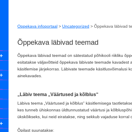
Oppekava infoportaal
>
Uncategorized
>
Õppekava läbivad 
Õppekava läbivad teemad
Õppekava läbivad teemad on sätestatud põhikooli riikliku õpp
esitatakse väljavõtteid õppekava läbivate teemade kavadest ai
käsitlemise järjekorras. Läbivate teemade käsitlusvõimalusi ko
ainekavades.
„Läbiv teema „Väärtused ja kõlblus“
Läbiva teema „Väärtused ja kõlblus“ käsitlemisega taotletakse
kes tunneb ühiskonnas üldtunnustatud väärtusi ja kõlbluspõhimõt
ükskõikseks, kui neid eiratakse, ning sekkub vajaduse korral 
Õpilast suunatakse: