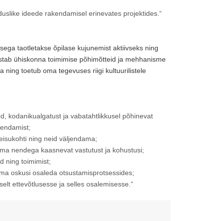
uslike ideede rakendamisel erinevates projektides.“
isega taotletakse õpilase kujunemist aktiivseks ning
istab ühiskonna toimimise põhimõtteid ja mehhanisme
ning toetub oma tegevuses riigi kultuurilistele
d, kodanikualgatust ja vabatahtlikkusel põhinevat
hendamist;
seisukohti ning neid väljendama;
tma nendega kaasnevat vastutust ja kohustusi;
d ning toimimist;
ama oskusi osaleda otsustamisprotsessides;
selt ettevõtlusesse ja selles osalemisesse.“