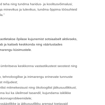
d teha ning tundma haridus- ja koolitusvõimalusi;
ga minevikus ja tulevikus, tundma õppima töösuhteid
a.“
otletakse õpilase kujunemist sotsiaalselt aktiivseks,
iab ja kaitseb keskkonda ning väärtustades
nimarengu küsimustele.
a ümbritseva keskkonna vastastikustest seostest ning
, tehnoloogilise ja inimarengu erinevate tunnuste
st mõjudest;
ilist mitmekesisust ning ökoloogilist jätkusuutlikkust;
a kui ka üleilmsel tasandil, kujundama isiklikke
skkonnaprobleemidele;
säästlikke ja jätkusuutlikku arengut toetavaid