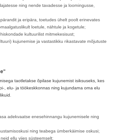
indajatesse ning nende tavadesse ja loomingusse,
ärandit ja eripära, toetudes ühelt poolt erinevates
maalgatuslikult loetule, nähtule ja kogetule;
iskondade kultuurilist mitmekesisust;
uuri) kujunemise ja vastastikku rikastavate mõjutuste
ne“
misega taotletakse õpilase kujunemist isiksuseks, kes
õpi-, elu- ja töökeskkonnas ning kujundama oma elu
ikuid.
aasa adekvaatse enesehinnangu kujunemisele ning
sustamisoskusi ning teabega ümberkäimise oskusi;
id ellu viies süsteemselt;