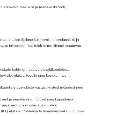
 erinevaid teavikuid ja teabekeskkondi;
 taotletakse õpilase kujunemist uuendusaltiks ja
aks inimeseks, kes tuleb toime kiiresti muutuvas
undade kohta erinevates eluvaldkondades;
viisile, elukvaliteedile ning keskkonnale nii
ultuuriliste uuenduste vastastikustest mõjudest ning
iivseid ja negatiivseid mõjusid ning kujundama
isega seotud eetilistes küsimustes;
i IKT) eluliste probleemide lahendamiseks ning oma