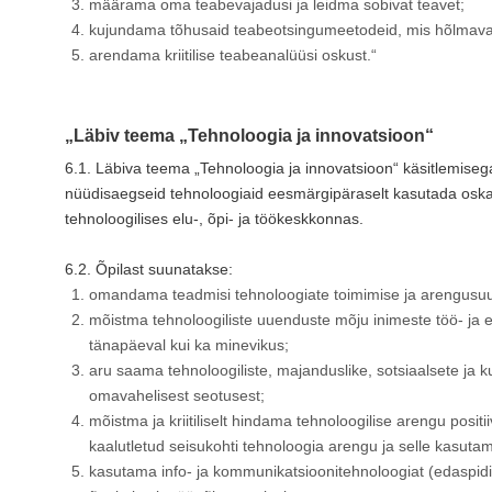
määrama oma teabevajadusi ja leidma sobivat teavet;
kujundama tõhusaid teabeotsingumeetodeid, mis hõlmavad
arendama kriitilise teabeanalüüsi oskust.“
„Läbiv teema „Tehnoloogia ja innovatsioon“
6.1. Läbiva teema „Tehnoloogia ja innovatsioon“ käsitlemisega
nüüdisaegseid tehnoloogiaid eesmärgipäraselt kasutada oskav
tehnoloogilises elu-, õpi- ja töökeskkonnas.
6.2. Õpilast suunatakse:
omandama teadmisi tehnoloogiate toimimise ja arengusu
mõistma tehnoloogiliste uuenduste mõju inimeste töö- ja elu
tänapäeval kui ka minevikus;
aru saama tehnoloogiliste, majanduslike, sotsiaalsete ja k
omavahelisest seotusest;
mõistma ja kriitiliselt hindama tehnoloogilise arengu posit
kaalutletud seisukohti tehnoloogia arengu ja selle kasutam
kasutama info- ja kommunikatsioonitehnoloogiat (edaspid