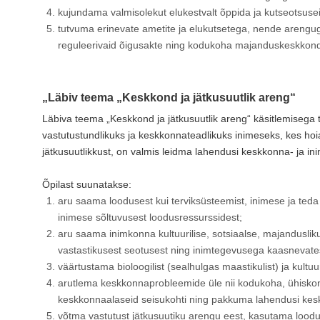
kujundama valmisolekut elukestvalt õppida ja kutseotsusei
tutvuma erinevate ametite ja elukutsetega, nende arengu
reguleerivaid õigusakte ning kodukoha majanduskeskkond
„Läbiv teema „Keskkond ja jätkusuutlik areng“
Läbiva teema „Keskkond ja jätkusuutlik areng“ käsitlemisega ta
vastutustundlikuks ja keskkonnateadlikuks inimeseks, kes ho
jätkusuutlikkust, on valmis leidma lahendusi keskkonna- ja i
Õpilast suunatakse:
aru saama loodusest kui terviksüsteemist, inimese ja ted
inimese sõltuvusest loodusressurssidest;
aru saama inimkonna kultuurilise, sotsiaalse, majandusliku
vastastikusest seotusest ning inimtegevusega kaasnevate
väärtustama bioloogilist (sealhulgas maastikulist) ja kultuur
arutlema keskkonnaprobleemide üle nii kodukoha, ühiskonn
keskkonnaalaseid seisukohti ning pakkuma lahendusi ke
võtma vastutust jätkusuutiku arengu eest, kasutama loodus