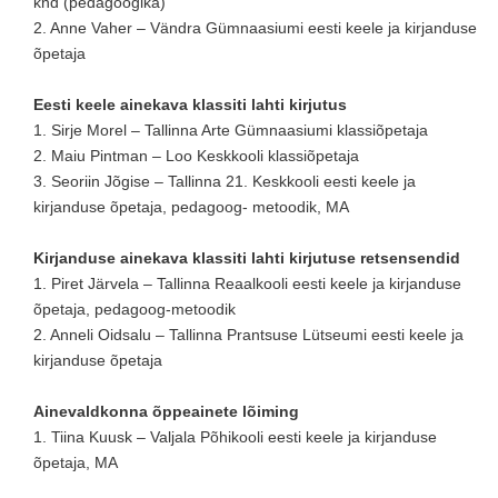
knd (pedagoogika)
2. Anne Vaher – Vändra Gümnaasiumi eesti keele ja kirjanduse
õpetaja
Eesti keele ainekava klassiti lahti kirjutus
1. Sirje Morel – Tallinna Arte Gümnaasiumi klassiõpetaja
2. Maiu Pintman – Loo Keskkooli klassiõpetaja
3. Seoriin Jõgise – Tallinna 21. Keskkooli eesti keele ja
kirjanduse õpetaja, pedagoog- metoodik, MA
Kirjanduse ainekava klassiti lahti kirjutuse retsensendid
1. Piret Järvela – Tallinna Reaalkooli eesti keele ja kirjanduse
õpetaja, pedagoog-metoodik
2. Anneli Oidsalu – Tallinna Prantsuse Lütseumi eesti keele ja
kirjanduse õpetaja
Ainevaldkonna õppeainete lõiming
1. Tiina Kuusk – Valjala Põhikooli eesti keele ja kirjanduse
õpetaja, MA