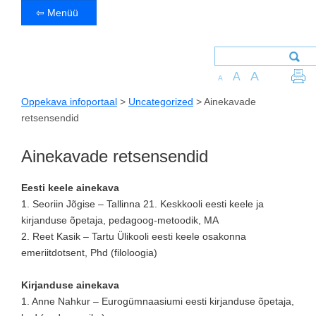
⇦ Menüü
A
A
A
Oppekava infoportaal
>
Uncategorized
>
Ainekavade
retsensendid
Ainekavade retsensendid
Eesti keele ainekava
1. Seoriin Jõgise – Tallinna 21. Keskkooli eesti keele ja
kirjanduse õpetaja, pedagoog-metoodik, MA
2. Reet Kasik – Tartu Ülikooli eesti keele osakonna
emeriitdotsent, Phd (filoloogia)
Kirjanduse ainekava
1. Anne Nahkur – Eurogümnaasiumi eesti kirjanduse õpetaja,