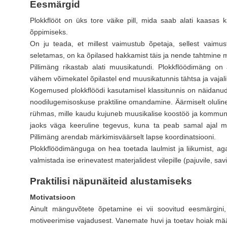
Eesmärgid
Plokkflööt on üks tore väike pill, mida saab alati kaasas
õppimiseks.
On ju teada, et millest vaimustub õpetaja, sellest vaimu
seletamas, on ka õpilased hakkamist täis ja nende tahtmine
Pillimäng rikastab alati muusikatundi. Plokkflöödimäng on
vähem võimekatel õpilastel end muusikatunnis tähtsa ja vajal
Kogemused plokkflöödi kasutamisel klassitunnis on näidanud
noodilugemisoskuse praktiline omandamine. Äärmiselt olulin
rühmas, mille kaudu kujuneb muusikalise koostöö ja kommunik
jaoks väga keeruline tegevus, kuna ta peab samal ajal mõ
Pillimäng arendab märkimisväärselt lapse koordinatsiooni.
Plokkflöödimänguga on hea toetada laulmist ja liikumist, a
valmistada ise erinevatest materjalidest vilepille (pajuvile, savi
Praktilisi näpunäiteid alustamiseks
Motivatsioon
Ainult mänguvõtete õpetamine ei vii soovitud eesmärgini,
motiveerimise vajadusest. Vanemate huvi ja toetav hoiak mää