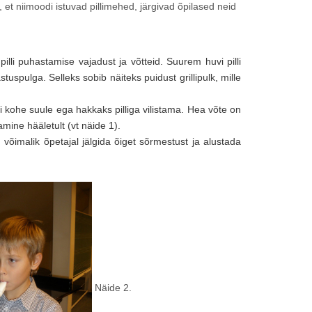
a, et niimoodi istuvad pillimehed, järgivad õpilased neid
li puhastamise vajadust ja võtteid. Suurem huvi pilli
stuspulga. Selleks sobib näiteks puidust grillipulk, mille
lli kohe suule ega hakkaks pilliga vilistama. Hea võte on
amine hääletult (vt näide 1).
 võimalik õpetajal jälgida õiget sõrmestust ja alustada
Näide 2.