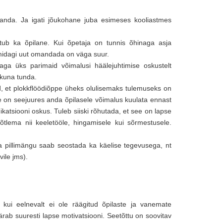
 kanda. Ja igati jõukohane juba esimeses kooliastmes
stub ka õpilane. Kui õpetaja on tunnis õhinaga asja
 midagi uut omandada on väga suur.
 aga üks parimaid võimalusi häälejuhtimise oskustelt
ikuna tunda.
, et plokkflöödiõppe üheks olulisemaks tulemuseks on
e on seejuures anda õpilasele võimalus kuulata ennast
atsiooni oskus. Tuleb siiski rõhutada, et see on lapse
tlema nii keeletööle, hingamisele kui sõrmestusele.
ga pillimängu saab seostada ka käelise tegevusega, nt
vile jms).
 kui eelnevalt ei ole räägitud õpilaste ja vanemate
rab suuresti lapse motivatsiooni. Seetõttu on soovitav