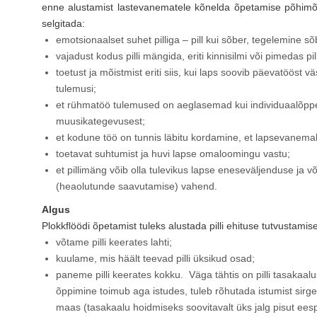
enne alustamist lastevanematele kõnelda õpetamise põhimõte
selgitada:
emotsionaalset suhet pilliga – pill kui sõber, tegelemine sõ
vajadust kodus pilli mängida, eriti kinnisilmi või pimedas pil
toetust ja mõistmist eriti siis, kui laps soovib päevatöös
tulemusi;
et rühmatöö tulemused on aeglasemad kui individuaalõppes
muusikategevusest;
et kodune töö on tunnis läbitu kordamine, et lapsevanemal
toetavat suhtumist ja huvi lapse omaloomingu vastu;
et pillimäng võib olla tulevikus lapse eneseväljenduse j
(heaolutunde saavutamise) vahend.
Algus
Plokkflöödi õpetamist tuleks alustada pilli ehituse tutvustamise
võtame pilli keerates lahti;
kuulame, mis häält teevad pilli üksikud osad;
paneme pilli keerates kokku. Väga tähtis on pilli tasakaal
õppimine toimub aga istudes, tuleb rõhutada istumist sirg
maas (tasakaalu hoidmiseks soovitavalt üks jalg pisut eesp