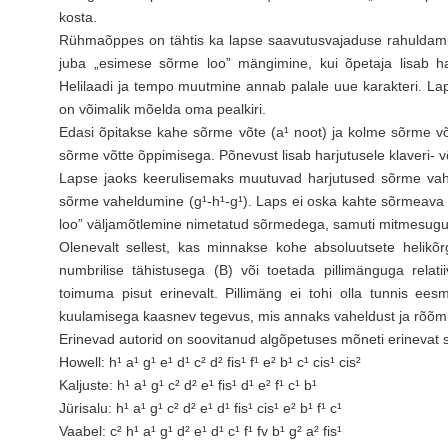
kosta.
Rühmaõppes on tähtis ka lapse saavutusvajaduse rahuldamin
juba „esimese sõrme loo” mängimine, kui õpetaja lisab har
Helilaadi ja tempo muutmine annab palale uue karakteri. Lap
on võimalik mõelda oma pealkiri.
Edasi õpitakse kahe sõrme võte (a¹ noot) ja kolme sõrme võ
sõrme võtte õppimisega. Põnevust lisab harjutusele klaveri- võ
Lapse jaoks keerulisemaks muutuvad harjutused sõrme vahe
sõrme vaheldumine (g¹-h¹-g¹). Laps ei oska kahte sõrmeava
loo” väljamõtlemine nimetatud sõrmedega, samuti mitmesug
Olenevalt sellest, kas minnakse kohe absoluutsete helikõr
numbrilise tähistusega (B) või toetada pillimänguga rela
toimuma pisut erinevalt. Pillimäng ei tohi olla tunnis eesm
kuulamisega kaasnev tegevus, mis annaks vaheldust ja rõõm
Erinevad autorid on soovitanud algõpetuses mõneti erinevat 
Howell: h¹ a¹ g¹ e¹ d¹ c² d² fis¹ f¹ e² b¹ c¹ cis¹ cis²
Kaljuste: h¹ a¹ g¹ c² d² e¹ fis¹ d¹ e² f¹ c¹ b¹
Jürisalu: h¹ a¹ g¹ c² d² e¹ d¹ fis¹ cis¹ e² b¹ f¹ c¹
Vaabel: c² h¹ a¹ g¹ d² e¹ d¹ c¹ f¹ fv b¹ g² a² fis¹