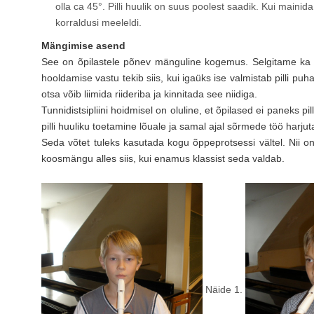
olla ca 45°. Pilli huulik on suus poolest saadik. Kui mainid
korraldusi meeleldi.
Mängimise asend
See on õpilastele põnev mänguline kogemus. Selgitame ka pil
hooldamise vastu tekib siis, kui igaüks ise valmistab pilli puha
otsa võib liimida riideriba ja kinnitada see niidiga.
Tunnidistsipliini hoidmisel on oluline, et õpilased ei paneks pi
pilli huuliku toetamine lõuale ja samal ajal sõrmede töö harjut
Seda võtet tuleks kasutada kogu õppeprotsessi vältel. Nii on
koosmängu alles siis, kui enamus klassist seda valdab.
Näide 1.