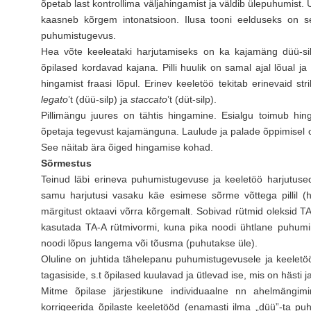
õpetab last kontrollima väljahingamist ja väldib ülepuhumist. 
kaasneb kõrgem intonatsioon. Ilusa tooni eelduseks on se
puhumistugevus.
Hea võte keeleataki harjutamiseks on ka kajamäng düü-silbil
õpilased kordavad kajana. Pilli huulik on samal ajal lõual ja
hingamist fraasi lõpul. Erinev keeletöö tekitab erinevaid s
legato
’t (düü-silp) ja
staccato
’t (düt-silp).
Pillimängu juures on tähtis hingamine. Esialgu toimub hi
õpetaja tegevust kajamänguna. Laulude ja palade õppimisel on
See näitab ära õiged hingamise kohad.
Sõrmestus
Teinud läbi erineva puhumistugevuse ja keeletöö harjutused „
samu harjutusi vasaku käe esimese sõrme võttega pillil (h¹
märgitust oktaavi võrra kõrgemalt. Sobivad rütmid oleksid T
kasutada TA-A rütmivormi, kuna pika noodi ühtlane puhumin
noodi lõpus langema või tõusma (puhutakse üle).
Oluline on juhtida tähelepanu puhumistugevusele ja keeletööl
tagasiside, s.t õpilased kuulavad ja ütlevad ise, mis on hästi
Mitme õpilase järjestikune individuaalne nn ahelmängimi
korrigeerida õpilaste keeletööd (enamasti ilma „düü”-ta pu