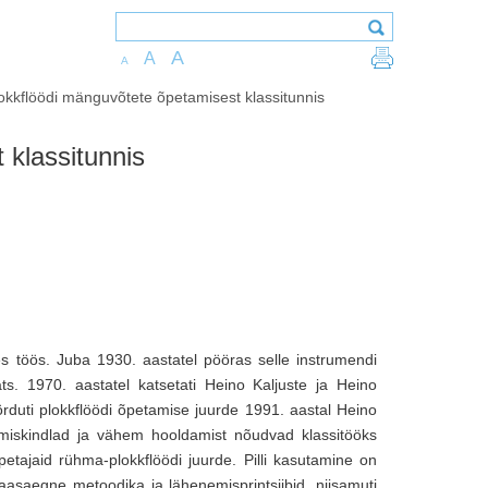
A
A
A
okkflöödi mänguvõtete õpetamisest klassitunnis
 klassitunnis
ses töös. Juba 1930. aastatel pööras selle instrumendi
s. 1970. aastatel katsetati Heino Kaljuste ja Heino
pöörduti plokkflöödi õpetamise juurde 1991. aastal Heino
miskindlad ja vähem hooldamist nõudvad klassitööks
tajaid rühma-plokkflöödi juurde. Pilli kasutamine on
kaasaegne metoodika ja lähenemisprintsiibid, niisamuti