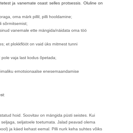
test ja vanemate osast selles protsessis. Oluline on
braga, oma märk pillil, pilli hooldamine;
li sõrmitsemist;
t väsinud vanemale ette mängida/näidata oma töö
; et plokkflööt on vaid üks mitmest tunni
 pole vaja last kodus õpetada;
a võimaliku emotsionaalse enesemaandamise
st:
ustatud hoid. Soovitav on mängida püsti seistes. Kui
e seljaga, seljatoele toetumata. Jalad peavad olema
ool) ja käed kehast eemal. Pilli nurk keha suhtes võiks