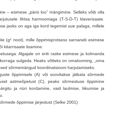
e – esimese „päris loo” mängimine. Selleks võib olla
jutusele lihtsa harmooniaga (T-S-D-T) klaverisaate.
se jaoks on aga iga kord tegemist uue palaga, millele
te (g¹ noot), mille õppimisprotsess sarnaneb esimese
i kitarrisaate lisamine.
tusega. Algajale on eriti raske esimese ja kolmanda
 korraga sulgeda. Heaks võtteks on omalooming, „oma
used sõrmemängud koordinatsiooni harjutamiseks.
guste õppimisele (A) või soovitakse jätkata sõrmede
tiivset astmeõpetust (C), peaks sõrmestuse õppimine
ärgitu ja nüri kordamine, vaid laulmise, liikumise ja
u.
sõrmede õppimise järjestust (Selke 2001):