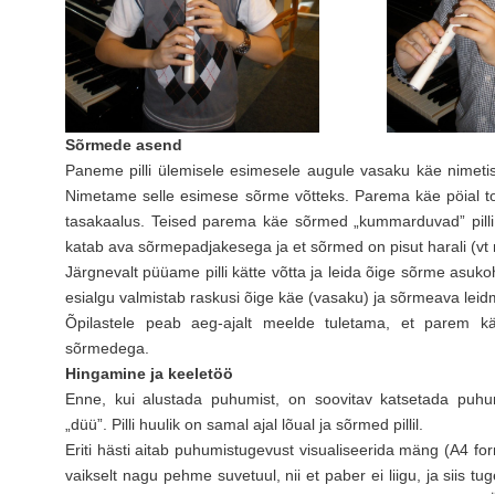
Sõrmede asend
Paneme pilli ülemisele esimesele augule vasaku käe nimeti
Nimetame selle esimese sõrme võtteks. Parema käe pöial toeta
tasakaalus. Teised parema käe sõrmed „kummarduvad” pilli
katab ava sõrmepadjakesega ja et sõrmed on pisut harali (vt 
Järgnevalt püüame pilli kätte võtta ja leida õige sõrme asuk
esialgu valmistab raskusi õige käe (vasaku) ja sõrmeava leidmi
Õpilastele peab aeg-ajalt meelde tuletama, et parem käs
sõrmedega.
Hingamine ja keeletöö
Enne, kui alustada puhumist, on soovitav katsetada puhum
„düü”. Pilli huulik on samal ajal lõual ja sõrmed pillil.
Eriti hästi aitab puhumistugevust visualiseerida mäng (A4 fo
vaikselt nagu pehme suvetuul, nii et paber ei liigu, ja siis tu