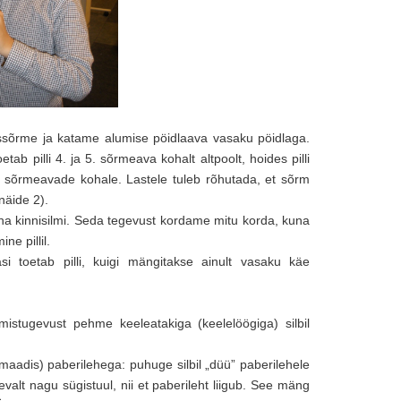
ssõrme ja katame alumise pöidlaava vasaku pöidlaga.
b pilli 4. ja 5. sõrmeava kohalt altpoolt, hoides pilli
 sõrmeavade kohale. Lastele tuleb rõhutada, et sõrm
näide 2).
oha kinnisilmi. Seda tegevust kordame mitu korda, kuna
ne pillil.
i toetab pilli, kuigi mängitakse ainult vasaku käe
istugevust pehme keeleatakiga (keelelöögiga) silbil
rmaadis) paberilehega: puhuge silbil „düü” paberilehele
gevalt nagu sügistuul, nii et paberileht liigub. See mäng