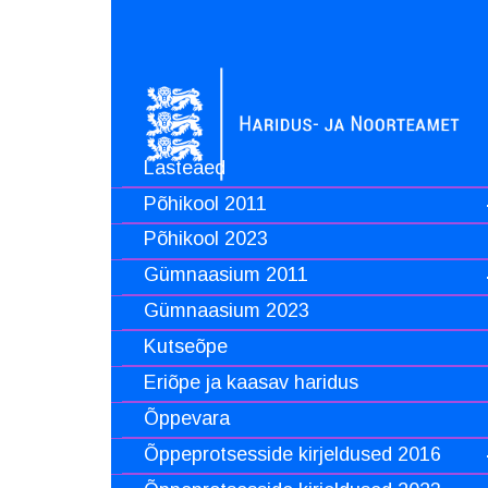
Lasteaed
Põhikool 2011
Põhikool 2023
Gümnaasium 2011
Gümnaasium 2023
Kutseõpe
Eriõpe ja kaasav haridus
Õppevara
Õppeprotsesside kirjeldused 2016