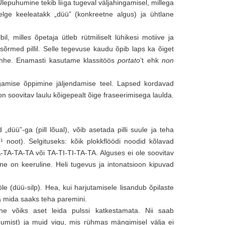
Ülepuhumine tekib liiga tugeval väljahingamisel, millega
lge keeleatakk „düü” (konkreetne algus) ja ühtlane
, milles õpetaja ütleb rütmiliselt lühikesi motiive ja
 sõrmed pillil. Selle tegevuse kaudu õpib laps ka õiget
trihhe. Enamasti kasutame klassitöös
portato
’t ehk
non
ngamise õppimine jäljendamise teel. Lapsed kordavad
 soovitav laulu kõigepealt õige fraseerimisega laulda.
düü”-ga (pill lõual), võib asetada pilli suule ja teha
 noot). Selgituseks: kõik plokkflöödi noodid kõlavad
A-TA-TA-TA või TA-TI-TI-TA-TA. Alguses ei ole soovitav
e on keeruline. Heli tugevus ja intonatsioon kipuvad
e (düü-silp). Hea, kui harjutamisele lisandub õpilaste
 ja mida saaks teha paremini.
ne võiks aset leida pulssi katkestamata. Nii saab
humist) ja muid vigu, mis rühmas mängimisel välja ei