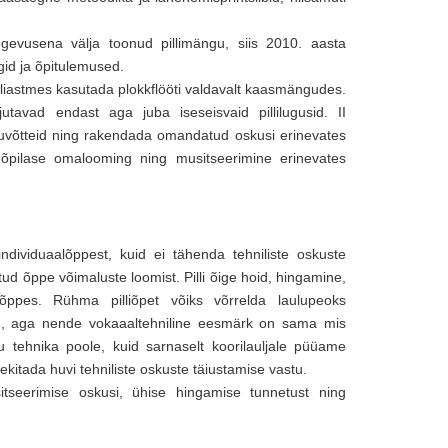
evusena välja toonud pillimängu, siis 2010. aasta
id ja õpitulemused.
iastmes kasutada plokkflööti valdavalt kaasmängudes.
utavad endast aga juba iseseisvaid pillilugusid. II
uvõtteid ning rakendada omandatud oskusi erinevates
 õpilase omalooming ning musitseerimine erinevates
ndividuaalõppest, kuid ei tähenda tehniliste oskuste
tud õppe võimaluste loomist. Pilli õige hoid, hingamine,
ppes. Rühma pilliõpet võiks võrrelda laulupeoks
lid, aga nende vokaaaltehniline eesmärk on sama mis
iku tehnika poole, kuid sarnaselt koorilauljale püüame
ekitada huvi tehniliste oskuste täiustamise vastu.
itseerimise oskusi, ühise hingamise tunnetust ning