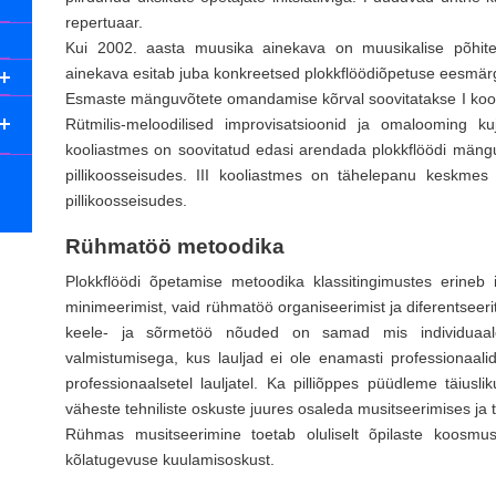
repertuaar.
Kui 2002. aasta muusika ainekava on muusikalise põhiteg
ainekava esitab juba konkreetsed plokkflöödiõpetuse eesmärg
Esmaste mänguvõtete omandamise kõrval soovitatakse I kool
Rütmilis-meloodilised improvisatsioonid ja omalooming kuj
kooliastmes on soovitatud edasi arendada plokkflöödi mäng
pillikoosseisudes. III kooliastmes on tähelepanu keskmes
pillikoosseisudes.
Rühmatöö metoodika
Plokkflöödi õpetamise metoodika klassitingimustes erineb i
minimeerimist, vaid rühmatöö organiseerimist ja diferentseeri
keele- ja sõrmetöö nõuded on samad mis individuaalõ
valmistumisega, kus lauljad ei ole enamasti professionaa
professionaalsetel lauljatel. Ka pilliõppes püüdleme täiusl
väheste tehniliste oskuste juures osaleda musitseerimises ja t
Rühmas musitseerimine toetab oluliselt õpilaste koosmus
kõlatugevuse kuulamisoskust.