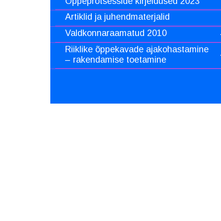
Õppeprotsesside kirjeldused 2023
Artiklid ja juhendmaterjalid
Valdkonnaraamatud 2010
Riiklike õppekavade ajakohastamine
– rakendamise toetamine