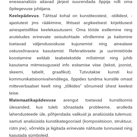
eneseanalüüs aitavad järjest suurendada õppija rolli oma
õpitegevuse juhtijana.
Keelepädevus
. Tähtsal kohal on kunstiteostest, -stiilidest, -
ajastutest jms rääkimine, lihtsast argikeelsest kirjeldusest
ainespetsiifilise keelekasutuseni. Oma tööde esitlemine ning
aruteludes erinevate seisukohtade võrdlemine ja kaitsmine
toetavad väljendusoskuse kujunemist ning ainealase
oskussõnavara kasutamist. Referatiivsete ja uurimistööde
koostamine eeldab teabetekstide mõistmist ning juhib
kasutama mitmesuguseid info esitamise viise (teksti, joonist,
skeemi, tabelit, graafikut). Tutvutakse kunsti kui
kommunikatsioonivahenditega, õppides tundma kunstile omast
mitteverbaalset keelt ning „tõlkides” sõnumeid ühest keelest
teise.
Matemaatikapädevuse
arengut toetavad kunstitunnis
ülesanded, kus tuleb sõnastada probleeme, arutleda
lahendusteede üle, põhjendada valikuid ja analüüsida tulemusi;
samuti analüüsida kunstikategooriaid (kompositsioon, struktuur,
rütm jne), võrrelda ja liigitada erinevate nähtuste tunnuseid ning
kasutada sümboleid.