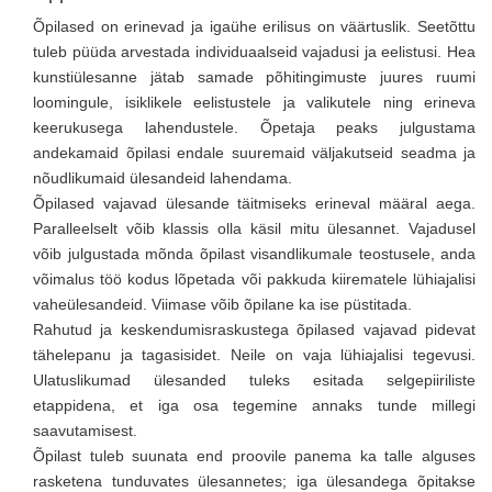
Õpilased on erinevad ja igaühe erilisus on väärtuslik. Seetõttu
tuleb püüda arvestada individuaalseid vajadusi ja eelistusi. Hea
kunstiülesanne jätab samade põhitingimuste juures ruumi
loomingule, isiklikele eelistustele ja valikutele ning erineva
keerukusega lahendustele. Õpetaja peaks julgustama
andekamaid õpilasi endale suuremaid väljakutseid seadma ja
nõudlikumaid ülesandeid lahendama.
Õpilased vajavad ülesande täitmiseks erineval määral aega.
Paralleelselt võib klassis olla käsil mitu ülesannet. Vajadusel
võib julgustada mõnda õpilast visandlikumale teostusele, anda
võimalus töö kodus lõpetada või pakkuda kiirematele lühiajalisi
vaheülesandeid. Viimase võib õpilane ka ise püstitada.
Rahutud ja keskendumisraskustega õpilased vajavad pidevat
tähelepanu ja tagasisidet. Neile on vaja lühiajalisi tegevusi.
Ulatuslikumad ülesanded tuleks esitada selgepiiriliste
etappidena, et iga osa tegemine annaks tunde millegi
saavutamisest.
Õpilast tuleb suunata end proovile panema ka talle alguses
rasketena tunduvates ülesannetes; iga ülesandega õpitakse