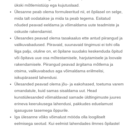
ükski mõtlemistüüp ega kujutuslaad.
Ülesanne peab olema formuleeritud nii, et õpilasel on selge,
mida talt oodatakse ja mida ta peab tegema. Esitatud
nõuded peavad eeldama ja võimaldama uute teadmiste ja
oskuste rakendamist.
Ülesandes peavad olema tasakaalus ette antud piirangud ja
valikuvabadused. Piiravaid, suunavaid tingimusi ei tohi olla
liiga palju, oluline on, et õpilane suudaks keskenduda õpitud
või õpitava uue osa mõtestamisele, harjutamisele ja loovale
rakendamisele. Piirangud peavad ärgitama mõtlema ja
otsima, valikuvabadus aga võimaldama eriilmelisi,
isikupäraseid lahendusi.
Ülesanded peavad olema jõu- ja eakohased, toetuma varem
omandatule, kuid samas sisaldama uut. Head
kunstiülesanded võimaldavad samade üldtingimuste juures
erineva keerukusega lahendusi, pakkudes eduelamust
igasuguse tasemega õppurile.
Iga ülesanne võiks võimalust mööda olla loogiliselt
eelmisega seotud. Kui eelmist lahendades ilmnes õpilastel