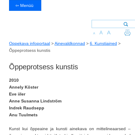
⇦ Menüü
A
A
A
Oppekava infoportaal
>
Ainevaldkonnad
>
6. Kunstiained
>
Õppeprotsess kunstis
Õppeprotsess kunstis
2010
Annely Köster
Eve iiler
Anne Susanna Lindström
Indrek Raudsepp
Anu Tuulmets
Kunst kui õppeaine ja kunsti ainekava on mittelineaarsed –