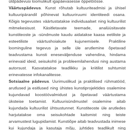
üldpädevusi loomulikult igapäevasesse õppetöösse.
Väärtuspädevus
. Kunst rõhutab kultuuriteadmisi ja ühisel
kultuuripärandil põhinevat kultuuriruumi identiteedi osana.
Kõigis tegevustes väärtustatakse individuaalset ning kultuurilist
mitmekesisust. Käsitletavate teemade, analüüsitavate
kunstiteoste ja -sündmuste kaudu aidatakse kaasa eetiliste ja
esteetiliste väärtushoiakute kujunemisele. Praktiline
loominguline tegevus ja selle üle arutlemine õpetavad
teadvustama kunsti eneseväljenduse vahendina, hindama
erinevaid ideid, seisukohti ja probleemilahendusi ning austama
autorsust. Kasvatatakse teadlikku ja kriitilist suhtumist
erinevatesse infokanalitesse.
Sotsiaalne pädevus
. Uurimuslikud ja praktilised rühmatööd,
arutlused ja esitlused ning ühistes kunstiprojektides osalemine
kujundavad koostöövalmidust ja õpetavad väärtustama
üksteise toetamist. Kultuurisündmustel osalemine aitab
kujundada kultuurilist ühtsustunnet. Kunstiteoste üle arutledes
harjutatakse oma seisukohtade kaitsmist ning teiste
arvamustest lugupidamist. Kunstiõpe aitab teadvustada inimese
kui kujundaja ja kasutaja mõju, juhtides teadlikult ning