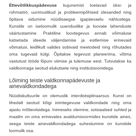
Ettevõtlikkuspädevuse
kujunemist toetavad üksi- ja
rühmatöö, uurimuslikud ja probleemipõhised ülesanded ning
õpitava sidumine nüüdisaegse igapäevaelu nähtustega.
Kunstile on iseloomulik uuenduslike ja loovate lahenduste
väärtustamine. Praktiline loovtegevus annab võimaluse
katsetada ideede väljendamise ja esitlemise erinevaid
võimalusi, leidlikult valides sobivaid meetodeid ning rõhutades
oma tugevaid külgi. Õpitakse tegevust planeerima, võtma
vastutust tööde lõpuni viimise ja tulemuse eest. Tutvutakse ka
valdkonnaga seotud elukutsete ning institutsioonidega.
Lõiming teiste valdkonnapädevuste ja
ainevaldkondadega
Nüüdiskultuurile on olemuslik interdistsiplinaarsus. Kunst on
tihedalt seotud kõigi inimtegevuse valdkondade ning oma
ajastu mõtteviisidega. Inimeseks olemine, sotsiaalsed suhted ja
maailm on oma erinevates avaldumisvormides kunstide aines,
seega teiste ainevaldkondadega suhestumine on kunstide
loomulik osa.