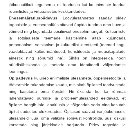
jätkusuutlikult tegutsema nii looduses kui ka inimeste loodud
ruumilistes ja virtuaalsetes keskkondades.
Enesemääratluspädevus
. Loovülesannetes saadav pidev
tagasiside ja eneseanalüüs aitavad õppida tundma oma huve ja
võimeid ning kujundada positiivset enesehinnangut. Kultuuriliste
ja sotsiaalsete teemade käsitlemine aitab kujundada
personaalset, sotsiaalset ja kultuurilist identiteeti (teemad nagu
vaadeldavad kultuurinähtused, kunstiteoste ja muusikapalade
ainestik ning sõnumid jne). Sihiks on integreerida noori
nüüdisühiskonda ja toetada oma identiteedi väljendamist
loomingus.
Õpipädevus
kujuneb eriilmeliste ülesannete, õppemeetodite ja
töövormide rakendamise kaudu, mis aitab õpilastel teadvustada
ning kasutada oma õpistiili. Nii üksinda kui ka rühmas
lahendatavad uurimis- ja probleemülesanded eeldavad, et
õpilane hangib info, analüüsib ja tõlgendab seda ning kasutab
õpitut uudsetes olukordades. Õpilased saavad ise jõukohaseid
ülesandeid luua, oma valikute sobivust kontrollida, uusi oskusi
katsetada ning järjekindlalt harjutada. Pidev tagaside ja