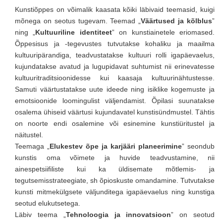
Kunstiõppes on võimalik kaasata kõiki läbivaid teemasid, kuigi
mõnega on seotus tugevam. Teemad „
Väärtused ja kõlblus
”
ning „
Kultuuriline identiteet
” on kunstiainetele eriomased.
Õppesisus ja -tegevustes tutvutakse kohaliku ja maailma
kultuuripärandiga, teadvustatakse kultuuri rolli igapäevaelus,
kujundatakse avatud ja lugupidavat suhtumist nii erinevatesse
kultuuritraditsioonidesse kui kaasaja kultuurinähtustesse.
Samuti väärtustatakse uute ideede ning isiklike kogemuste ja
emotsioonide loomingulist väljendamist. Õpilasi suunatakse
osalema ühiseid väärtusi kujundavatel kunstisündmustel. Tähtis
on noorte endi osalemine või esinemine kunstiüritustel ja
näitustel.
Teemaga „
Elukestev õpe ja karjääri planeerimine
” seondub
kunstis oma võimete ja huvide teadvustamine, nii
ainespetsiifiliste kui ka üldisemate mõtlemis- ja
tegutsemisstrateegiate, sh õpioskuste omandamine. Tutvutakse
kunsti mitmekülgsete väljunditega igapäevaelus ning kunstiga
seotud elukutsetega.
Läbiv teema „
Tehnoloogia ja innovatsioon
” on seotud