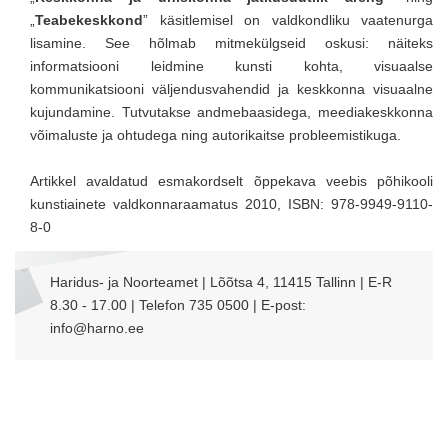
„
Teabekeskkond
” käsitlemisel on valdkondliku vaatenurga
lisamine. See hõlmab mitmekülgseid oskusi: näiteks
informatsiooni leidmine kunsti kohta, visuaalse
kommunikatsiooni väljendusvahendid ja keskkonna visuaalne
kujundamine. Tutvutakse andmebaasidega, meediakeskkonna
võimaluste ja ohtudega ning autorikaitse probleemistikuga.
Artikkel avaldatud esmakordselt õppekava veebis põhikooli
kunstiainete valdkonnaraamatus 2010, ISBN:
978-9949-9110-
8-0
Haridus- ja Noorteamet | Lõõtsa 4, 11415 Tallinn | E-R
8.30 - 17.00 | Telefon 735 0500 | E-post:
info@harno.ee