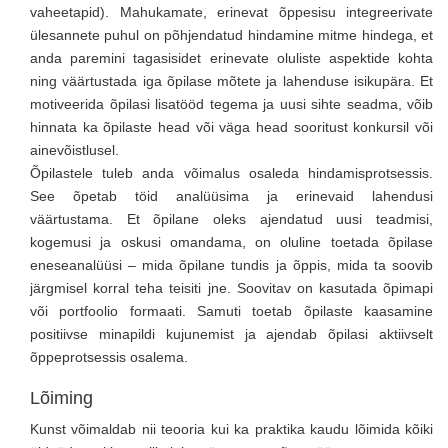
vaheetapid). Mahukamate, erinevat õppesisu integreerivate
ülesannete puhul on põhjendatud hindamine mitme hindega, et
anda paremini tagasisidet erinevate oluliste aspektide kohta
ning väärtustada iga õpilase mõtete ja lahenduse isikupära. Et
motiveerida õpilasi lisatööd tegema ja uusi sihte seadma, võib
hinnata ka õpilaste head või väga head sooritust konkursil või
ainevõistlusel.
Õpilastele tuleb anda võimalus osaleda hindamisprotsessis.
See õpetab töid analüüsima ja erinevaid lahendusi
väärtustama. Et õpilane oleks ajendatud uusi teadmisi,
kogemusi ja oskusi omandama, on oluline toetada õpilase
eneseanalüüsi – mida õpilane tundis ja õppis, mida ta soovib
järgmisel korral teha teisiti jne. Soovitav on kasutada õpimapi
või portfoolio formaati. Samuti toetab õpilaste kaasamine
positiivse minapildi kujunemist ja ajendab õpilasi aktiivselt
õppeprotsessis osalema.
Lõiming
Kunst võimaldab nii teooria kui ka praktika kaudu lõimida kõiki