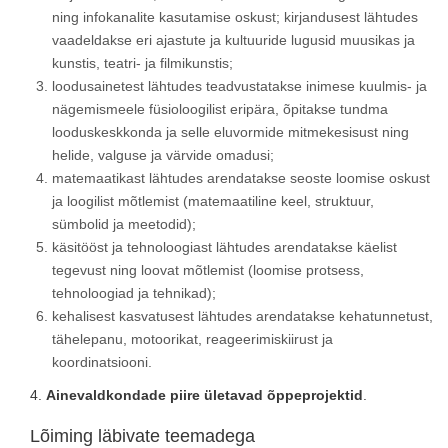
ning infokanalite kasutamise oskust; kirjandusest lähtudes
vaadeldakse eri ajastute ja kultuuride lugusid muusikas ja
kunstis, teatri- ja filmikunstis;
loodusainetest lähtudes teadvustatakse inimese kuulmis- ja
nägemismeele füsioloogilist eripära, õpitakse tundma
looduskeskkonda ja selle eluvormide mitmekesisust ning
helide, valguse ja värvide omadusi;
matemaatikast lähtudes arendatakse seoste loomise oskust
ja loogilist mõtlemist (matemaatiline keel, struktuur,
sümbolid ja meetodid);
käsitööst ja tehnoloogiast lähtudes arendatakse käelist
tegevust ning loovat mõtlemist (loomise protsess,
tehnoloogiad ja tehnikad);
kehalisest kasvatusest lähtudes arendatakse kehatunnetust,
tähelepanu, motoorikat, reageerimiskiirust ja
koordinatsiooni.
4.
Ainevaldkondade piire ületavad õppeprojektid
.
Lõiming läbivate teemadega