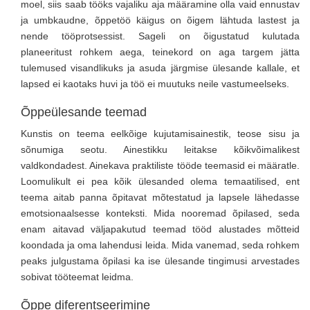
moel, siis saab tööks vajaliku aja määramine olla vaid ennustav
ja umbkaudne, õppetöö käigus on õigem lähtuda lastest ja
nende tööprotsessist. Sageli on õigustatud kulutada
planeeritust rohkem aega, teinekord on aga targem jätta
tulemused visandlikuks ja asuda järgmise ülesande kallale, et
lapsed ei kaotaks huvi ja töö ei muutuks neile vastumeelseks.
Õppeülesande teemad
Kunstis on teema eelkõige kujutamisainestik, teose sisu ja
sõnumiga seotu. Ainestikku leitakse kõikvõimalikest
valdkondadest. Ainekava praktiliste tööde teemasid ei määratle.
Loomulikult ei pea kõik ülesanded olema temaatilised, ent
teema aitab panna õpitavat mõtestatud ja lapsele lähedasse
emotsionaalsesse konteksti. Mida nooremad õpilased, seda
enam aitavad väljapakutud teemad tööd alustades mõtteid
koondada ja oma lahendusi leida. Mida vanemad, seda rohkem
peaks julgustama õpilasi ka ise ülesande tingimusi arvestades
sobivat tööteemat leidma.
Õppe diferentseerimine