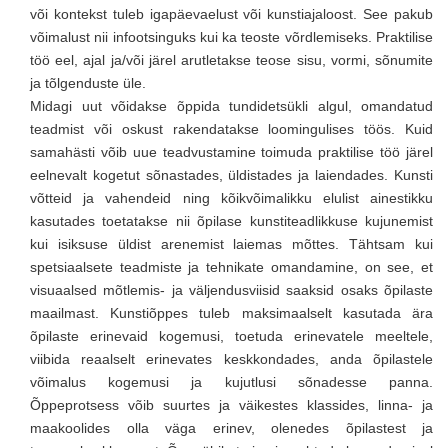
või kontekst tuleb igapäevaelust või kunstiajaloost. See pakub
võimalust nii infootsinguks kui ka teoste võrdlemiseks. Praktilise
töö eel, ajal ja/või järel arutletakse teose sisu, vormi, sõnumite
ja tõlgenduste üle.
Midagi uut võidakse õppida tundidetsükli algul, omandatud
teadmist või oskust rakendatakse loomingulises töös. Kuid
samahästi võib uue teadvustamine toimuda praktilise töö järel
eelnevalt kogetut sõnastades, üldistades ja laiendades. Kunsti
võtteid ja vahendeid ning kõikvõimalikku elulist ainestikku
kasutades toetatakse nii õpilase kunstiteadlikkuse kujunemist
kui isiksuse üldist arenemist laiemas mõttes. Tähtsam kui
spetsiaalsete teadmiste ja tehnikate omandamine, on see, et
visuaalsed mõtlemis- ja väljendusviisid saaksid osaks õpilaste
maailmast. Kunstiõppes tuleb maksimaalselt kasutada ära
õpilaste erinevaid kogemusi, toetuda erinevatele meeltele,
viibida reaalselt erinevates keskkondades, anda õpilastele
võimalus kogemusi ja kujutlusi sõnadesse panna.
Õppeprotsess võib suurtes ja väikestes klassides, linna- ja
maakoolides olla väga erinev, olenedes õpilastest ja