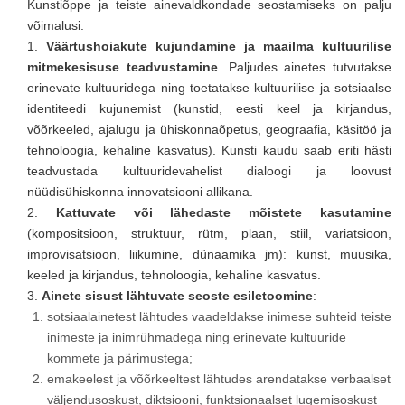
Kunstiõppe ja teiste ainevaldkondade seostamiseks on palju
võimalusi.
1.
Väärtushoiakute kujundamine ja maailma kultuurilise
mitmekesisuse teadvustamine
. Paljudes ainetes tutvutakse
erinevate kultuuridega ning toetatakse kultuurilise ja sotsiaalse
identiteedi kujunemist (kunstid, eesti keel ja kirjandus,
võõrkeeled, ajalugu ja ühiskonnaõpetus, geograafia, käsitöö ja
tehnoloogia, kehaline kasvatus). Kunsti kaudu saab eriti hästi
teadvustada kultuuridevahelist dialoogi ja loovust
nüüdisühiskonna innovatsiooni allikana.
2.
Kattuvate või lähedaste mõistete kasutamine
(kompositsioon, struktuur, rütm, plaan, stiil, variatsioon,
improvisatsioon, liikumine, dünaamika jm): kunst, muusika,
keeled ja kirjandus, tehnoloogia, kehaline kasvatus.
3.
Ainete sisust lähtuvate seoste esiletoomine
:
sotsiaalainetest lähtudes vaadeldakse inimese suhteid teiste
inimeste ja inimrühmadega ning erinevate kultuuride
kommete ja pärimustega;
emakeelest ja võõrkeeltest lähtudes arendatakse verbaalset
väljendusoskust, diktsiooni, funktsionaalset lugemisoskust