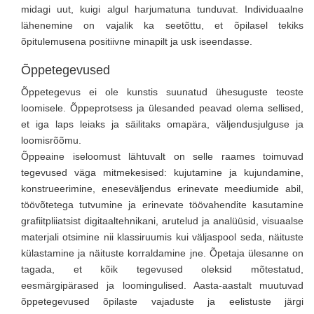
midagi uut, kuigi algul harjumatuna tunduvat. Individuaalne
lähenemine on vajalik ka seetõttu, et õpilasel tekiks
õpitulemusena positiivne minapilt ja usk iseendasse.
Õppetegevused
Õppetegevus ei ole kunstis suunatud ühesuguste teoste
loomisele. Õppeprotsess ja ülesanded peavad olema sellised,
et iga laps leiaks ja säilitaks omapära, väljendusjulguse ja
loomisrõõmu.
Õppeaine iseloomust lähtuvalt on selle raames toimuvad
tegevused väga mitmekesised: kujutamine ja kujundamine,
konstrueerimine, eneseväljendus erinevate meediumide abil,
töövõtetega tutvumine ja erinevate töövahendite kasutamine
grafiitpliiatsist digitaaltehnikani, arutelud ja analüüsid, visuaalse
materjali otsimine nii klassiruumis kui väljaspool seda, näituste
külastamine ja näituste korraldamine jne. Õpetaja ülesanne on
tagada, et kõik tegevused oleksid mõtestatud,
eesmärgipärased ja loomingulised. Aasta-aastalt muutuvad
õppetegevused õpilaste vajaduste ja eelistuste järgi