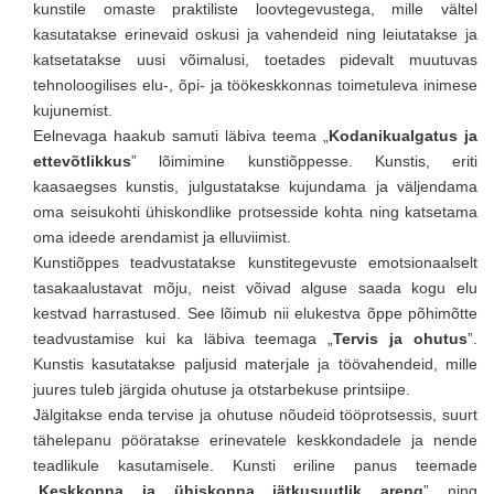
kunstile omaste praktiliste loovtegevustega, mille vältel
kasutatakse erinevaid oskusi ja vahendeid ning leiutatakse ja
katsetatakse uusi võimalusi, toetades pidevalt muutuvas
tehnoloogilises elu-, õpi- ja töökeskkonnas toimetuleva inimese
kujunemist.
Eelnevaga haakub samuti läbiva teema „
Kodanikualgatus ja
ettevõtlikkus
” lõimimine kunstiõppesse. Kunstis, eriti
kaasaegses kunstis, julgustatakse kujundama ja väljendama
oma seisukohti ühiskondlike protsesside kohta ning katsetama
oma ideede arendamist ja elluviimist.
Kunstiõppes teadvustatakse kunstitegevuste emotsionaalselt
tasakaalustavat mõju, neist võivad alguse saada kogu elu
kestvad harrastused. See lõimub nii elukestva õppe põhimõtte
teadvustamise kui ka läbiva teemaga „
Tervis ja ohutus
”.
Kunstis kasutatakse paljusid materjale ja töövahendeid, mille
juures tuleb järgida ohutuse ja otstarbekuse printsiipe.
Jälgitakse enda tervise ja ohutuse nõudeid tööprotsessis, suurt
tähelepanu pööratakse erinevatele keskkondadele ja nende
teadlikule kasutamisele. Kunsti eriline panus teemade
„
Keskkonna ja ühiskonna jätkusuutlik areng
” ning