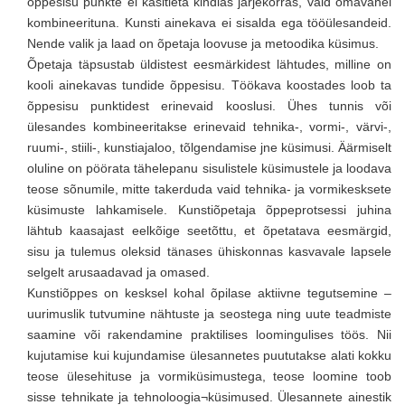
õppesisu punkte ei käsitleta kindlas järjekorras, vaid omavahel
kombineerituna. Kunsti ainekava ei sisalda ega tööülesandeid.
Nende valik ja laad on õpetaja loovuse ja metoodika küsimus.
Õpetaja täpsustab üldistest eesmärkidest lähtudes, milline on
kooli ainekavas tundide õppesisu. Töökava koostades loob ta
õppesisu punktidest erinevaid kooslusi. Ühes tunnis või
ülesandes kombineeritakse erinevaid tehnika-, vormi-, värvi-,
ruumi-, stiili-, kunstiajaloo, tõlgendamise jne küsimusi. Äärmiselt
oluline on pöörata tähelepanu sisulistele küsimustele ja loodava
teose sõnumile, mitte takerduda vaid tehnika- ja vormikesksete
küsimuste lahkamisele. Kunstiõpetaja õppeprotsessi juhina
lähtub kaasajast eelkõige seetõttu, et õpetatava eesmärgid,
sisu ja tulemus oleksid tänases ühiskonnas kasvavale lapsele
selgelt arusaadavad ja omased.
Kunstiõppes on kesksel kohal õpilase aktiivne tegutsemine –
uurimuslik tutvumine nähtuste ja seostega ning uute teadmiste
saamine või rakendamine praktilises loomingulises töös. Nii
kujutamise kui kujundamise ülesannetes puututakse alati kokku
teose ülesehituse ja vormiküsimustega, teose loomine toob
sisse tehnikate ja tehnoloogia¬küsimused. Ülesannete ainestik