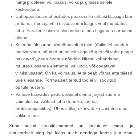
mingi probleem või raskus, võiks järgmises sellele
keskenduda.
Uut õppeülesannet esitades peaks selle ühtlasi klassiga läbi
arutama, õpetaja võib diskussiooni käigus veel muudatusi
teha. Paralleelklasside ülesanded ei pea tingimata sarnased
olema.
Kui mõni ülesanne silmnähtavalt ei toimi (õpilastel puudub
motivatsioon, nõuded on näiteks liiga kõrged või vähe pinget
pakkuvad), peab õpetaja nõudeid kiiresti kohandama,
muutes ülesande elemente, väljundit, või oodatavat
viimistlusastet. On ka võimalus, et ta peab võtma ette täiesti
uue ülesande. Formaalselt tehtud töö ei vii soovitud
õpitulemusteni.
Vanuse kasvades peab õpilastel olema järjest suurem
võimalus ise valikuid teha (tehnika, teema,
probleemipüstitus). Ühes sellega kasvab ka vastutus oma
valikute eest.
Kuna paljud kunstiülesanded on kasutusel esma- ja
ainukordselt ning iga klass tuleb nendega kaasa just omal