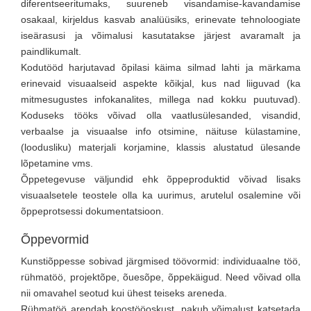
diferentseeritumaks, suureneb visandamise-kavandamise
osakaal, kirjeldus kasvab analüüsiks, erinevate tehnoloogiate
iseärasusi ja võimalusi kasutatakse järjest avaramalt ja
paindlikumalt.
Kodutööd harjutavad õpilasi käima silmad lahti ja märkama
erinevaid visuaalseid aspekte kõikjal, kus nad liiguvad (ka
mitmesugustes infokanalites, millega nad kokku puutuvad).
Koduseks tööks võivad olla vaatlusülesanded, visandid,
verbaalse ja visuaalse info otsimine, näituse külastamine,
(loodusliku) materjali korjamine, klassis alustatud ülesande
lõpetamine vms.
Õppetegevuse väljundid ehk õppeproduktid võivad lisaks
visuaalsetele teostele olla ka uurimus, arutelul osalemine või
õppeprotsessi dokumentatsioon.
Õppevormid
Kunstiõppesse sobivad järgmised töövormid: individuaalne töö,
rühmatöö, projektõpe, õuesõpe, õppekäigud. Need võivad olla
nii omavahel seotud kui ühest teiseks areneda.
Rühmatöö arendab koostööoskust, pakub võimalust katsetada