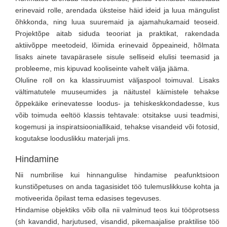
erinevaid rolle, arendada üksteise häid ideid ja luua mängulist
õhkkonda, ning luua suuremaid ja ajamahukamaid teoseid.
Projektõpe aitab siduda teooriat ja praktikat, rakendada
aktiivõppe meetodeid, lõimida erinevaid õppeaineid, hõlmata
lisaks ainete tavapärasele sisule selliseid elulisi teemasid ja
probleeme, mis kipuvad kooliseinte vahelt välja jääma.
Oluline roll on ka klassiruumist väljaspool toimuval. Lisaks
vältimatutele muuseumides ja näitustel käimistele tehakse
õppekäike erinevatesse loodus- ja tehiskeskkondadesse, kus
võib toimuda eeltöö klassis tehtavale: otsitakse uusi teadmisi,
kogemusi ja inspiratsiooniallikaid, tehakse visandeid või fotosid,
kogutakse looduslikku materjali jms.
Hindamine
Nii numbrilise kui hinnangulise hindamise peafunktsioon
kunstiõpetuses on anda tagasisidet töö tulemuslikkuse kohta ja
motiveerida õpilast tema edasises tegevuses.
Hindamise objektiks võib olla nii valminud teos kui tööprotsess
(sh kavandid, harjutused, visandid, pikemaajalise praktilise töö