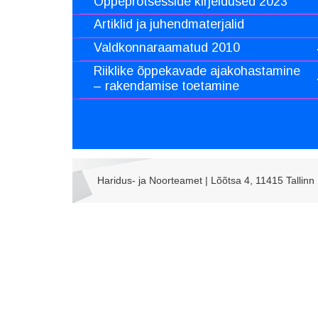
Õppeprotsesside kirjeldused 2023
Artiklid ja juhendmaterjalid
Valdkonnaraamatud 2010
Riiklike õppekavade ajakohastamine
– rakendamise toetamine
Haridus- ja Noorteamet | Lõõtsa 4, 11415 Tallinn