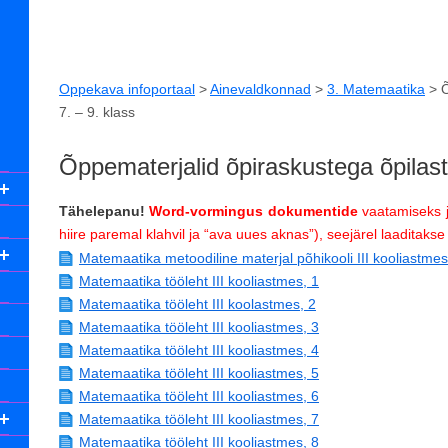
Oppekava infoportaal
>
Ainevaldkonnad
>
3. Matemaatika
>
Õ
7. – 9. klass
Õppematerjalid õpiraskustega õpilast
Tähelepanu!
Word-vormingus dokumentide
vaatamiseks ja
hiire paremal klahvil ja “ava uues aknas”), seejärel laaditaks
Matemaatika metoodiline materjal põhikooli III kooliastm
Matemaatika tööleht III kooliastmes, 1
Matemaatika tööleht III koolastmes, 2
Matemaatika tööleht III kooliastmes, 3
Matemaatika tööleht III kooliastmes, 4
Matemaatika tööleht III kooliastmes, 5
Matemaatika tööleht III kooliastmes, 6
Matemaatika tööleht III kooliastmes, 7
Matemaatika tööleht III kooliastmes, 8