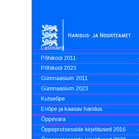
Lasteaed
Põhikool 2011
Põhikool 2023
Gümnaasium 2011
Gümnaasium 2023
Kutseõpe
Eriõpe ja kaasav haridus
Õppevara
Õppeprotsesside kirjeldused 2016