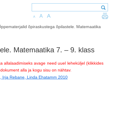
A
A
A
ppematerjalid õpiraskustega õpilastele. Matemaatika
ele. Matemaatika 7. – 9. klass
 allalaadimiseks avage need uuel leheküljel (klikkides
e dokument alla ja kogu sisu on nähtav.
es, Irja Rebane, Linda Ehatamm 2010