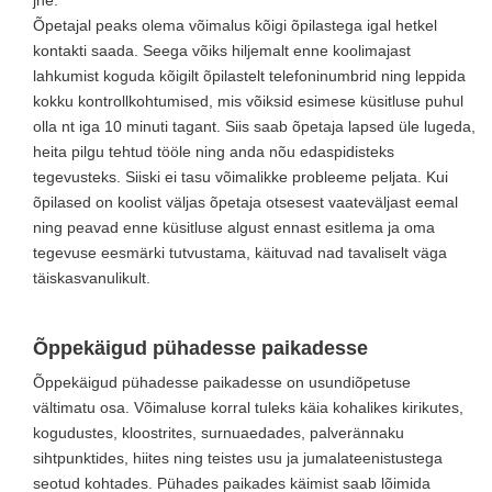
jne.
Õpetajal peaks olema võimalus kõigi õpilastega igal hetkel
kontakti saada. Seega võiks hiljemalt enne koolimajast
lahkumist koguda kõigilt õpilastelt telefoninumbrid ning leppida
kokku kontrollkohtumised, mis võiksid esimese küsitluse puhul
olla nt iga 10 minuti tagant. Siis saab õpetaja lapsed üle lugeda,
heita pilgu tehtud tööle ning anda nõu edaspidisteks
tegevusteks. Siiski ei tasu võimalikke probleeme peljata. Kui
õpilased on koolist väljas õpetaja otsesest vaateväljast eemal
ning peavad enne küsitluse algust ennast esitlema ja oma
tegevuse eesmärki tutvustama, käituvad nad tavaliselt väga
täiskasvanulikult.
Õppekäigud pühadesse paikadesse
Õppekäigud pühadesse paikadesse on usundiõpetuse
vältimatu osa. Võimaluse korral tuleks käia kohalikes kirikutes,
kogudustes, kloostrites, surnuaedades, palverännaku
sihtpunktides, hiites ning teistes usu ja jumalateenistustega
seotud kohtades. Pühades paikades käimist saab lõimida