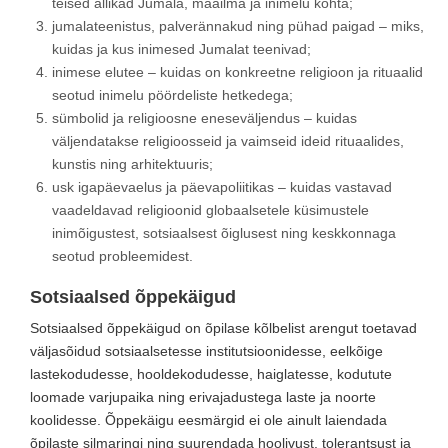
teised allikad Jumala, maailma ja inimelu kohta;
jumalateenistus, palverännakud ning pühad paigad – miks,
kuidas ja kus inimesed Jumalat teenivad;
inimese elutee – kuidas on konkreetne religioon ja rituaalid
seotud inimelu pöördeliste hetkedega;
sümbolid ja religioosne eneseväljendus – kuidas
väljendatakse religioosseid ja vaimseid ideid rituaalides,
kunstis ning arhitektuuris;
usk igapäevaelus ja päevapoliitikas – kuidas vastavad
vaadeldavad religioonid globaalsetele küsimustele
inimõigustest, sotsiaalsest õiglusest ning keskkonnaga
seotud probleemidest.
Sotsiaalsed õppekäigud
Sotsiaalsed õppekäigud on õpilase kõlbelist arengut toetavad
väljasõidud sotsiaalsetesse institutsioonidesse, eelkõige
lastekodudesse, hooldekodudesse, haiglatesse, kodutute
loomade varjupaika ning erivajadustega laste ja noorte
koolidesse. Õppekäigu eesmärgid ei ole ainult laiendada
õpilaste silmaringi ning suurendada hoolivust, tolerantsust ja