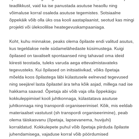
teadlikkust, vaid ka ise panustada asutuse heaollu ning
võimaluse korral osaleda asutuse tegemistes. Sotsiaalne
õppekäik võib olla üks osa kooli aastaplaanist, seotud kas mingi
projekti või ülekoolilise heategevuskampaaniaga.
Koht, kuhu minnakse, peaks olema õpilaste endi valitud asutus,
kus tegeldakse neile südamelähedaste küsimustega. Kuigi
õpilased on tavaliselt spontaansed ning tahavad oma ideid
kiiresti teostada, tuleks varuda aega ettevalmistavateks
tegevusteks. Kui õpilased on initsiatiivikad, võiks õpetaja
mõelda koos õpilastega läbi külastusele eelnevad tegevused
ning seejärel lasta õpilastel ära teha kõik asjad, millega nad ise
hakkama saavad. Õpetaja abi võib vaja olla õppekäigu
kokkuleppimisel kooli juhtkonnaga, külastatava asutuse
juhtkonnaga ning transpordi organiseerimisel. Kõik, mis eeldab
materiaalset vastutust (sh transpordi organiseerimine), peab
olema täiskasvanu (õpetaja, lapsevanema, huvijuhi)
korraldatud. Kokkulepete puhul võib õpetaja piirduda õpilaste
juhendamisega, vajaduse korral võib pöördumised