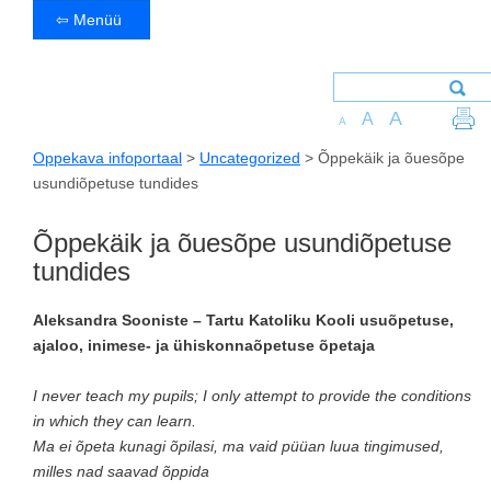
⇦ Menüü
A
A
A
Oppekava infoportaal
>
Uncategorized
>
Õppekäik ja õuesõpe
usundiõpetuse tundides
Õppekäik ja õuesõpe usundiõpetuse
tundides
Aleksandra Sooniste – Tartu Katoliku Kooli usuõpetuse,
ajaloo, inimese- ja ühiskonnaõpetuse õpetaja
I never teach my pupils; I only attempt to provide the conditions
in which they can learn.
Ma ei õpeta kunagi õpilasi, ma vaid püüan luua tingimused,
milles nad saavad õppida