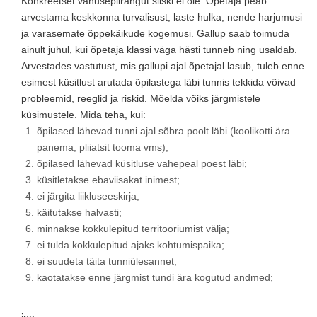
Konkreetset vanusepiirangut siiski ei ole. Õpetaja peab
arvestama keskkonna turvalisust, laste hulka, nende harjumusi
ja varasemate õppekäikude kogemusi. Gallup saab toimuda
ainult juhul, kui õpetaja klassi väga hästi tunneb ning usaldab.
Arvestades vastutust, mis gallupi ajal õpetajal lasub, tuleb enne
esimest küsitlust arutada õpilastega läbi tunnis tekkida võivad
probleemid, reeglid ja riskid. Mõelda võiks järgmistele
küsimustele. Mida teha, kui:
õpilased lähevad tunni ajal sõbra poolt läbi (koolikotti ära
panema, pliiatsit tooma vms);
õpilased lähevad küsitluse vahepeal poest läbi;
küsitletakse ebaviisakat inimest;
ei järgita liikluseeskirja;
käitutakse halvasti;
minnakse kokkulepitud territooriumist välja;
ei tulda kokkulepitud ajaks kohtumispaika;
ei suudeta täita tunniülesannet;
kaotatakse enne järgmist tundi ära kogutud andmed;