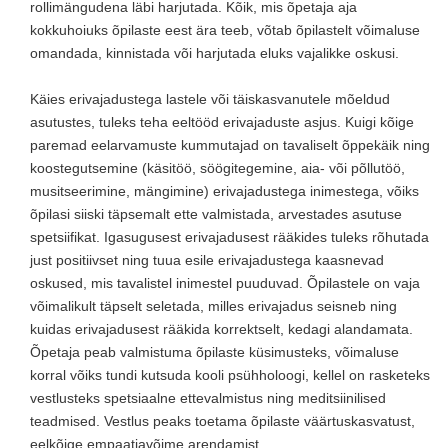
rollimängudena läbi harjutada. Kõik, mis õpetaja aja
kokkuhoiuks õpilaste eest ära teeb, võtab õpilastelt võimaluse
omandada, kinnistada või harjutada eluks vajalikke oskusi.
Käies erivajadustega lastele või täiskasvanutele mõeldud
asutustes, tuleks teha eeltööd erivajaduste asjus. Kuigi kõige
paremad eelarvamuste kummutajad on tavaliselt õppekäik ning
koostegutsemine (käsitöö, söögitegemine, aia- või põllutöö,
musitseerimine, mängimine) erivajadustega inimestega, võiks
õpilasi siiski täpsemalt ette valmistada, arvestades asutuse
spetsiifikat. Igasugusest erivajadusest rääkides tuleks rõhutada
just positiivset ning tuua esile erivajadustega kaasnevad
oskused, mis tavalistel inimestel puuduvad. Õpilastele on vaja
võimalikult täpselt seletada, milles erivajadus seisneb ning
kuidas erivajadusest rääkida korrektselt, kedagi alandamata.
Õpetaja peab valmistuma õpilaste küsimusteks, võimaluse
korral võiks tundi kutsuda kooli psühholoogi, kellel on rasketeks
vestlusteks spetsiaalne ettevalmistus ning meditsiinilised
teadmised. Vestlus peaks toetama õpilaste väärtuskasvatust,
eelkõige empaatiavõime arendamist.