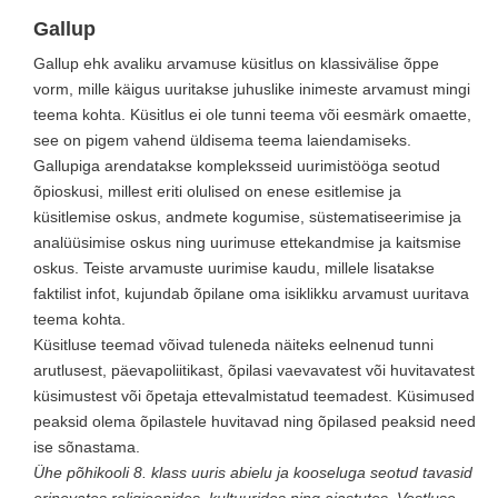
Gallup
Gallup ehk avaliku arvamuse küsitlus on klassivälise õppe
vorm, mille käigus uuritakse juhuslike inimeste arvamust mingi
teema kohta. Küsitlus ei ole tunni teema või eesmärk omaette,
see on pigem vahend üldisema teema laiendamiseks.
Gallupiga arendatakse kompleksseid uurimistööga seotud
õpioskusi, millest eriti olulised on enese esitlemise ja
küsitlemise oskus, andmete kogumise, süstematiseerimise ja
analüüsimise oskus ning uurimuse ettekandmise ja kaitsmise
oskus. Teiste arvamuste uurimise kaudu, millele lisatakse
faktilist infot, kujundab õpilane oma isiklikku arvamust uuritava
teema kohta.
Küsitluse teemad võivad tuleneda näiteks eelnenud tunni
arutlusest, päevapoliitikast, õpilasi vaevavatest või huvitavatest
küsimustest või õpetaja ettevalmistatud teemadest. Küsimused
peaksid olema õpilastele huvitavad ning õpilased peaksid need
ise sõnastama.
Ühe põhikooli 8. klass uuris abielu ja kooseluga seotud tavasid