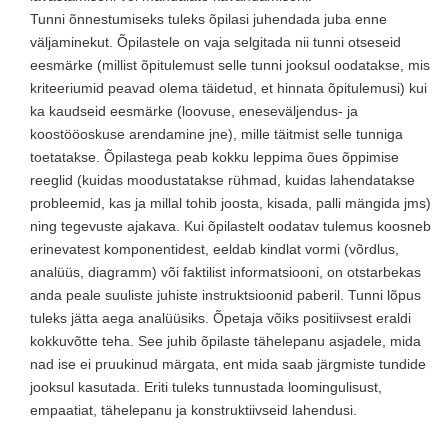
Tunni õnnestumiseks tuleks õpilasi juhendada juba enne
väljaminekut. Õpilastele on vaja selgitada nii tunni otseseid
eesmärke (millist õpitulemust selle tunni jooksul oodatakse, mis
kriteeriumid peavad olema täidetud, et hinnata õpitulemusi) kui
ka kaudseid eesmärke (loovuse, eneseväljendus- ja
koostööoskuse arendamine jne), mille täitmist selle tunniga
toetatakse. Õpilastega peab kokku leppima õues õppimise
reeglid (kuidas moodustatakse rühmad, kuidas lahendatakse
probleemid, kas ja millal tohib joosta, kisada, palli mängida jms)
ning tegevuste ajakava. Kui õpilastelt oodatav tulemus koosneb
erinevatest komponentidest, eeldab kindlat vormi (võrdlus,
analüüs, diagramm) või faktilist informatsiooni, on otstarbekas
anda peale suuliste juhiste instruktsioonid paberil. Tunni lõpus
tuleks jätta aega analüüsiks. Õpetaja võiks positiivsest eraldi
kokkuvõtte teha. See juhib õpilaste tähelepanu asjadele, mida
nad ise ei pruukinud märgata, ent mida saab järgmiste tundide
jooksul kasutada. Eriti tuleks tunnustada loomingulisust,
empaatiat, tähelepanu ja konstruktiivseid lahendusi.