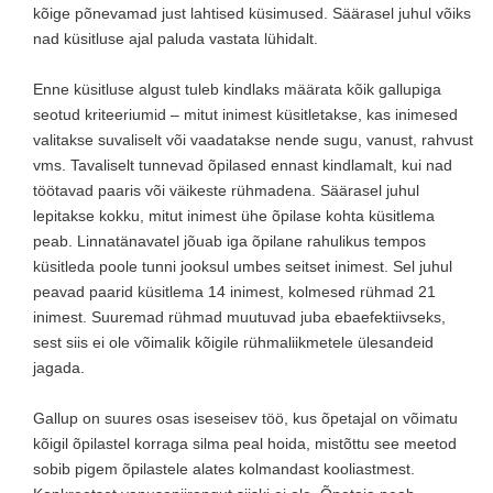
kõige põnevamad just lahtised küsimused. Säärasel juhul võiks
nad küsitluse ajal paluda vastata lühidalt.
Enne küsitluse algust tuleb kindlaks määrata kõik gallupiga
seotud kriteeriumid – mitut inimest küsitletakse, kas inimesed
valitakse suvaliselt või vaadatakse nende sugu, vanust, rahvust
vms. Tavaliselt tunnevad õpilased ennast kindlamalt, kui nad
töötavad paaris või väikeste rühmadena. Säärasel juhul
lepitakse kokku, mitut inimest ühe õpilase kohta küsitlema
peab. Linnatänavatel jõuab iga õpilane rahulikus tempos
küsitleda poole tunni jooksul umbes seitset inimest. Sel juhul
peavad paarid küsitlema 14 inimest, kolmesed rühmad 21
inimest. Suuremad rühmad muutuvad juba ebaefektiivseks,
sest siis ei ole võimalik kõigile rühmaliikmetele ülesandeid
jagada.
Gallup on suures osas iseseisev töö, kus õpetajal on võimatu
kõigil õpilastel korraga silma peal hoida, mistõttu see meetod
sobib pigem õpilastele alates kolmandast kooliastmest.