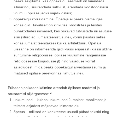
peaks selgitama, kas õppekäigu eesmärk on laiendada
silmaringi, suurendada sallivust, arendada koostööoskusi
või muu õpilase jaoks vajalik oskus;
õppekäigu korraldamine. Õpetaja ei peaks olema igas
kohas giid. Tavaliselt on kirikutes, kloostrites ja teistes
pühakodades inimesed, kes oskavad tutvustada nii asutuse
sisu (liturgiad, jumalateenistus jne), vormi (kuidas selles
kohas jumalat teenitakse) kui ka arhitektuuri. Õpetaja
ülesanne on informeerida giidi klassi eripärast (klassi üldine
suhtumine religioonisse, õpilase kuulumine rangemasse
religioossesse kogudusse jt) ning vajaduse korral
asjaoludest, mida peaks õppekäigul arvestama (surm ja
matused õpilase perekonnas, lahutus jne).
Pühades paikades käimine arendab õpilaste teadmisi ja
2
arusaamisi alljärgnevast:
uskumused – kuidas uskumused Jumalast, maailmast ja
teistest asjadest mõjutavad inimeste elu;
õpetus – millised on konkreetse usundi pühad tekstid ning