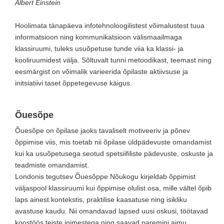
Albert Einstein
Hoolimata tänapäeva infotehnoloogilistest võimalustest tuua
informatsioon ning kommunikatsioon välismaailmaga
klassiruumi, tuleks usuõpetuse tunde viia ka klassi- ja
kooliruumidest välja. Sõltuvalt tunni metoodikast, teemast ning
eesmärgist on võimalik varieerida õpilaste aktiivsuse ja
initsiatiivi taset õppetegevuse käigus.
Õuesõpe
Õuesõpe on õpilase jaoks tavaliselt motiveeriv ja põnev
õppimise viis, mis toetab nii õpilase üldpädevuste omandamist
kui ka usuõpetusega seotud spetsiifiliste pädevuste, oskuste ja
teadmiste omandamist.
Londonis tegutsev Õuesõppe Nõukogu kirjeldab õppimist
väljaspool klassiruumi kui õppimise olulist osa, mille vältel õpib
laps ainest kontekstis, praktilise kaasatuse ning isikliku
avastuse kaudu. Nii omandavad lapsed uusi oskusi, töötavad
koostöös teiste inimestega ning saavad paremini aimu