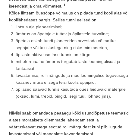
1
iseendast ja oma võimetest.
Kõige lihtsam õuesõppe võimalus on pidada tund kooli aias või
koolilähedases pargis. Sellise tunni eelised on:
lihtsus aja planeerimisel;
ümbrus on õpetajale tuttav ja õpilastele turvaline;
õpetaja oskab tundi planeerides arvestada võimalike
segajate või takistustega ning riske minimeerida;
õpilaste aktiivsuse tase tunnis on kõrge;
mitteformaalne ümbrus turgutab laste loomingulisust ja
fantaasiat;
lavastamise, rollimängude ja muu loomingulise tegevusega
kaasnev müra ei sega teisi koolis õppijaid;
õpilased saavad tunnis kasutada õues leiduvaid materjale
(oksad, lumi, trepid, pingid, isegi tuul, lõhnad jms).
Niiviisi saab omandada peaaegu kõiki usundiõpetuse teemasid
alates moraalsete dilemmade lahendamisest ja
väärtuskasvatusega seotud rollimängudest kuni piiblilugude
lavastamiseni või mandalate kavandamiseni.