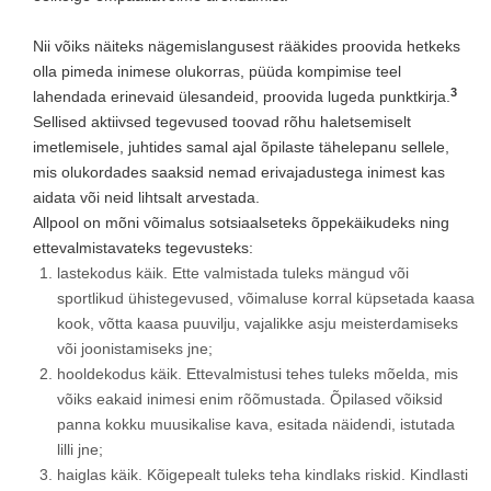
Nii võiks näiteks nägemislangusest rääkides proovida hetkeks
olla pimeda inimese olukorras, püüda kompimise teel
3
lahendada erinevaid ülesandeid, proovida lugeda punktkirja.
Sellised aktiivsed tegevused toovad rõhu haletsemiselt
imetlemisele, juhtides samal ajal õpilaste tähelepanu sellele,
mis olukordades saaksid nemad erivajadustega inimest kas
aidata või neid lihtsalt arvestada.
Allpool on mõni võimalus sotsiaalseteks õppekäikudeks ning
ettevalmistavateks tegevusteks:
lastekodus käik. Ette valmistada tuleks mängud või
sportlikud ühistegevused, võimaluse korral küpsetada kaasa
kook, võtta kaasa puuvilju, vajalikke asju meisterdamiseks
või joonistamiseks jne;
hooldekodus käik. Ettevalmistusi tehes tuleks mõelda, mis
võiks eakaid inimesi enim rõõmustada. Õpilased võiksid
panna kokku muusikalise kava, esitada näidendi, istutada
lilli jne;
haiglas käik. Kõigepealt tuleks teha kindlaks riskid. Kindlasti