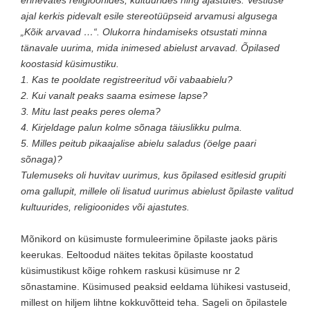
erinevates religioonides, kultuurides ning ajastutes. Vestluse
ajal kerkis pidevalt esile stereotüüpseid arvamusi algusega
„Kõik arvavad …“. Olukorra hindamiseks otsustati minna
tänavale uurima, mida inimesed abielust arvavad. Õpilased
koostasid küsimustiku.
1. Kas te pooldate registreeritud või vabaabielu?
2. Kui vanalt peaks saama esimese lapse?
3. Mitu last peaks peres olema?
4. Kirjeldage palun kolme sõnaga täiuslikku pulma.
5. Milles peitub pikaajalise abielu saladus (öelge paari
sõnaga)?
Tulemuseks oli huvitav uurimus, kus õpilased esitlesid grupiti
oma gallupit, millele oli lisatud uurimus abielust õpilaste valitud
kultuurides, religioonides või ajastutes.
Mõnikord on küsimuste formuleerimine õpilaste jaoks päris
keerukas. Eeltoodud näites tekitas õpilaste koostatud
küsimustikust kõige rohkem raskusi küsimuse nr 2
sõnastamine. Küsimused peaksid eeldama lühikesi vastuseid,
millest on hiljem lihtne kokkuvõtteid teha. Sageli on õpilastele