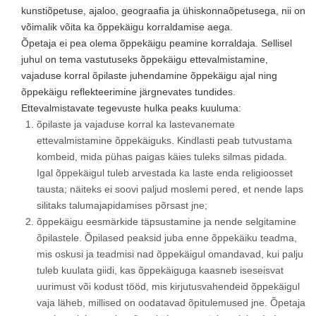
kunstiõpetuse, ajaloo, geograafia ja ühiskonnaõpetusega, nii on
võimalik võita ka õppekäigu korraldamise aega.
Õpetaja ei pea olema õppekäigu peamine korraldaja. Sellisel
juhul on tema vastutuseks õppekäigu ettevalmistamine,
vajaduse korral õpilaste juhendamine õppekäigu ajal ning
õppekäigu reflekteerimine järgnevates tundides.
Ettevalmistavate tegevuste hulka peaks kuuluma:
õpilaste ja vajaduse korral ka lastevanemate
ettevalmistamine õppekäiguks. Kindlasti peab tutvustama
kombeid, mida pühas paigas käies tuleks silmas pidada.
Igal õppekäigul tuleb arvestada ka laste enda religioosset
tausta; näiteks ei soovi paljud moslemi pered, et nende laps
silitaks talumajapidamises põrsast jne;
õppekäigu eesmärkide täpsustamine ja nende selgitamine
õpilastele. Õpilased peaksid juba enne õppekäiku teadma,
mis oskusi ja teadmisi nad õppekäigul omandavad, kui palju
tuleb kuulata giidi, kas õppekäiguga kaasneb iseseisvat
uurimust või kodust tööd, mis kirjutusvahendeid õppekäigul
vaja läheb, millised on oodatavad õpitulemused jne. Õpetaja