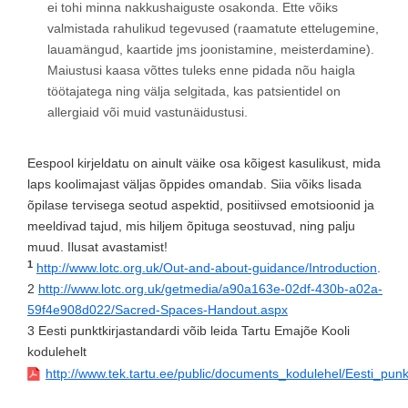
ei tohi minna nakkushaiguste osakonda. Ette võiks
valmistada rahulikud tegevused (raamatute ettelugemine,
lauamängud, kaartide jms joonistamine, meisterdamine).
Maiustusi kaasa võttes tuleks enne pidada nõu haigla
töötajatega ning välja selgitada, kas patsientidel on
allergiaid või muid vastunäidustusi.
Eespool kirjeldatu on ainult väike osa kõigest kasulikust, mida
laps koolimajast väljas õppides omandab. Siia võiks lisada
õpilase tervisega seotud aspektid, positiivsed emotsioonid ja
meeldivad tajud, mis hiljem õpituga seostuvad, ning palju
muud. Ilusat avastamist!
1
http://www.lotc.org.uk/Out-and-about-guidance/Introduction
.
2
http://www.lotc.org.uk/getmedia/a90a163e-02df-430b-a02a-
59f4e908d022/Sacred-Spaces-Handout.aspx
3 Eesti punktkirjastandardi võib leida Tartu Emajõe Kooli
kodulehelt
http://www.tek.tartu.ee/public/documents_kodulehel/Eesti_pun