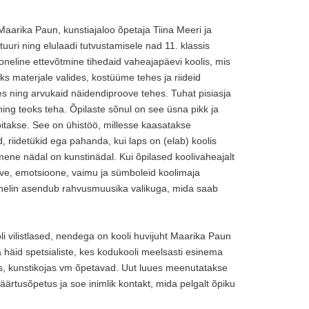
Maarika Paun, kunstiajaloo õpetaja Tiina Meeri ja
tuuri ning elulaadi tutvustamisele nad 11. klassis
neline ettevõtmine tihedaid vaheajapäevi koolis, mis
s materjale valides, kostüüme tehes ja riideid
des ning arvukaid näidendiproove tehes. Tuhat pisiasja
 ning teoks teha. Õpilaste sõnul on see üsna pikk ja
pitakse. See on ühistöö, millesse kaasatakse
iidetükid ega pahanda, kui laps on (elab) koolis
ne nädal on kunstinädal. Kui õpilased koolivaheajalt
rve, emotsioone, vaimu ja sümboleid koolimaja
llahelin asendub rahvusmuusika valikuga, mida saab
i vilistlased, nendega on kooli huvijuht Maarika Paun
la häid spetsialiste, kes kodukooli meelsasti esinema
ees, kunstikojas vm õpetavad. Uut luues meenutatakse
 väärtusõpetus ja soe inimlik kontakt, mida pelgalt õpiku