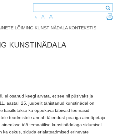
A
A
A
AINETE LÕIMING KUNSTINÄDALA KONTEKSTIS
NG KUNSTINÄDALA
i, ei osanud keegi arvata, et see nii püsivaks ja
11. aastal 25. juubelit tähistanud kunstinädal on
e käsitletakse ka õppekava läbivaid teemasid.
etele teadmistele annab täiendust pea iga aineõpetaja
t ainealase töö temaatilise kunstinädalaga sidumisel
 on ka oskus, siduda erialateadmised erinevate