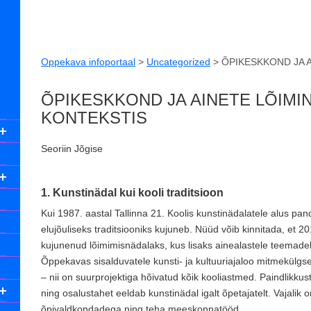
Oppekava infoportaal
>
Uncategorized
>
ÕPIKESKKOND JA 
ÕPIKESKKOND JA AINETE LÕIMI
KONTEKSTIS
Seoriin Jõgise
1. Kunstinädal kui kooli traditsioon
Kui 1987. aastal Tallinna 21. Koolis kunstinädalatele alus pand
elujõuliseks traditsiooniks kujuneb. Nüüd võib kinnitada, et 20
kujunenud lõimimisnädalaks, kus lisaks ainealastele teemadel
Õppekavas sisalduvatele kunsti- ja kultuuriajaloo mitmekülgs
– nii on suurprojektiga hõivatud kõik kooliastmed. Paindlikkus
ning osalustahet eeldab kunstinädal igalt õpetajatelt. Vajalik
õpivaldkondadega ning teha meeskonnatööd.