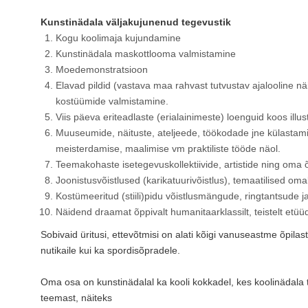
Kunstinädala väljakujunenud tegevustik
Kogu koolimaja kujundamine
Kunstinädala maskottlooma valmistamine
Moedemonstratsioon
Elavad pildid (vastava maa rahvast tutvustav ajalooline nä
kostüümide valmistamine.
Viis päeva eriteadlaste (erialainimeste) loenguid koos illus
Muuseumide, näituste, ateljeede, töökodade jne külastamin
meisterdamise, maalimise vm praktiliste tööde näol.
Teemakohaste isetegevuskollektiivide, artistide ning oma õ
Joonistusvõistlused (karikatuurivõistlus), temaatilised o
Kostümeeritud (stiili)pidu võistlusmängude, ringtantsude
Näidend draamat õppivalt humanitaarklassilt, teistelt etüüd
Sobivaid üritusi, ettevõtmisi on alati kõigi vanuseastme õpilaste
nutikaile kui ka spordisõpradele.
Oma osa on kunstinädalal ka kooli kokkadel, kes koolinädal
teemast, näiteks