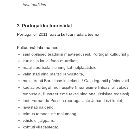
tavatundides.
3. Portugali kultuurinädal
Portugal oli 2011. aasta kultuurinädala teema.
Kultuurinädala raames:
said õpilased teadmisi maateadusest, Portugali kultuu­rist j
kuulati ja lauldi fado-muusikat,
maaliti portselanile ning kahhelplaatidele,
valmistati ning maitsti rahvustoite,
meisterdati Barcelose kukekese / Galo legendil põhinevaid
kuulati portugali muinasjutte (määrasime lihtsas rahvaloos
tunnuseid, illustreerisime teksti ning analüüsisime tegelasi)
loeti Fernando Pessoa (portugallaste Juhan Liiv) luulet;
lavastati näidend;
toimus temaatiline mälumäng;
võisteldi jalgpallis;
kohtuti vilistlastega;