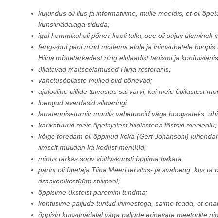
kujundus oli ilus ja informatiivne, mulle meeldis, et oli õpe
kunstinädalaga siduda;
igal hommikul oli põnev kooli tulla, see oli sujuv üleminek 
feng-shui pani mind mõtlema elule ja inimsuhetele hoopis uu
Hiina mõttetarkadest ning elulaadist taoismi ja konfutsiani
üllatavad maitseelamused Hiina restoranis;
vahetusõpilaste muljed olid põnevad;
ajalooline pillide tutvustus sai värvi, kui meie õpilastest 
loengud avardasid silmaringi;
lauatenniseturniir muutis vahetunnid väga hoogsateks, ühis
karikatuurid meie õpetajatest hiinlastena tõstsid meeleolu;
kõige toredam oli õppinud koka (Gert Johansoni) juhendam
ilmselt muudan ka kodust menüüd;
minus tärkas soov võitluskunsti õppima hakata;
parim oli õpetaja Tiina Meeri tervitus- ja avaloeng, kus ta
draakonikostüüm stiilipeol;
õppisime üksteist paremini tundma;
kohtusime paljude tuntud inimestega, saime teada, et enami
õppisin kunstinädalal väga paljude erinevate meetodite ni