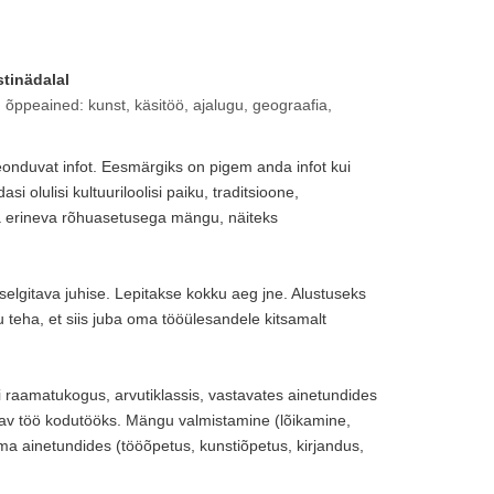
stinädalal
d õppeained: kunst, käsitöö, ajalugu, geograafia,
nduvat infot. Eesmärgiks on pigem anda infot kui
 olulisi kultuuriloolisi paiku, traditsioone,
a erineva rõhuasetusega mängu, näiteks
elgitava juhise. Lepitakse kokku aeg jne. Alustuseks
eha, et siis juba oma tööülesandele kitsamalt
li raamatukogus, arvutiklassis, vastavates ainetundides
istav töö kodutööks. Mängu valmistamine (lõikamine,
ma ainetundides (tööõpetus, kunstiõpetus, kirjandus,