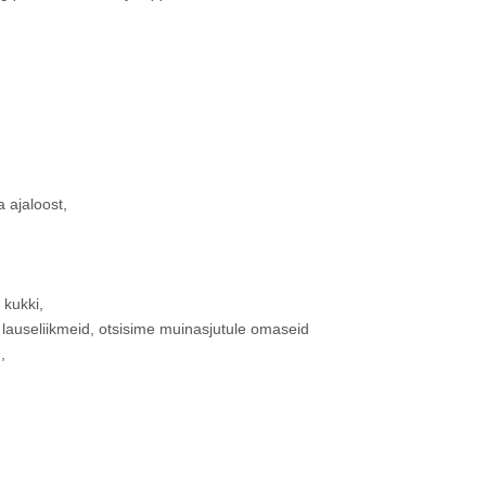
a ajaloost,
 kukki,
 lauseliikmeid, otsisime muinasjutule omaseid
,