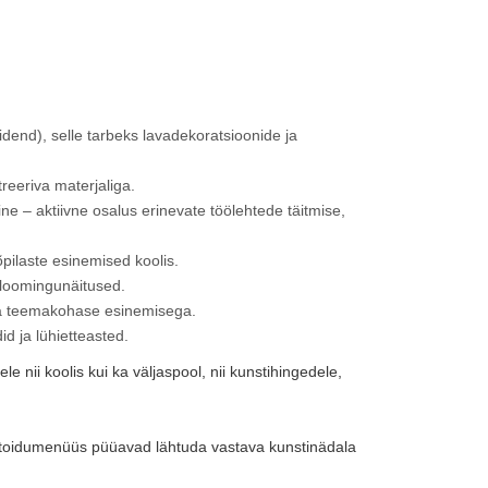
idend), selle tarbeks lavadekoratsioonide ja
treeriva materjaliga.
e – aktiivne osalus erinevate töölehtede täitmise,
pilaste esinemised koolis.
maloomingunäitused.
 ja teemakohase esinemisega.
id ja lühietteasted.
le nii koolis kui ka väljaspool, nii kunstihingedele,
a toidumenüüs püüavad lähtuda vastava kunstinädala