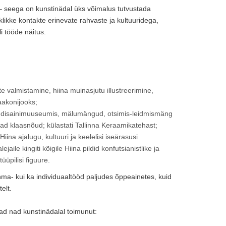
 – seega on kunstinädal üks võimalus tutvustada
klikke kontakte erinevate rahvaste ja kultuuridega,
li tööde näitus.
te valmistamine, hiina muinasjutu illustreerimine,
aakonijooks;
 ja disainimuuseumis, mälumängud, otsimis-leidmismäng
vad klaasnõud; külastati Tallinna Keraamikatehast;
Hiina ajalugu, kultuuri ja keelelisi iseärasusi
ile kingiti kõigile Hiina pildid konfutsianistlike ja
üüpilisi figuure.
ühma- kui ka individuaaltööd paljudes õppeainetes, kuid
elt.
ad nad kunstinädalal toimunut: