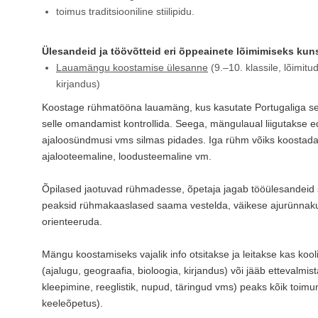
toimus traditsiooniline stiilipidu.
Ülesandeid ja töövõtteid eri õppeainete lõimimiseks kun
Lauamängu koostamise ülesanne
(9.–10. klassile, lõimitu
kirjandus)
Koostage rühmatööna lauamäng, kus kasutate Portugaliga seo
selle omandamist kontrollida. Seega, mängulaual liigutakse edasi
ajaloosündmusi vms silmas pidades. Iga rühm võiks koostad
ajalooteemaline, loodusteemaline vm.
Õpilased jaotuvad rühmadesse, õpetaja jagab tööülesandeid s
peaksid rühmakaaslased saama vestelda, väikese ajurünnaku t
orienteeruda.
Mängu koostamiseks vajalik info otsitakse ja leitakse kas koo
(ajalugu, geograafia, bioloogia, kirjandus) või jääb ettevalm
kleepimine, reeglistik, nupud, täringud vms) peaks kõik toimu
keeleõpetus).