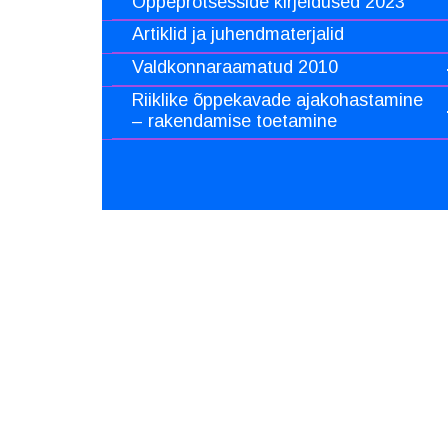
Õppeprotsesside kirjeldused 2023
Artiklid ja juhendmaterjalid
Valdkonnaraamatud 2010
Riiklike õppekavade ajakohastamine
– rakendamise toetamine