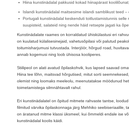
Hiina kunstinädalal pakkusid kokad hiinapärast koolilõuna
Islandi kunstinädalal maitsesime islandi samblikust teed –
Portugali kunstinädalal keskenduti toitlustamistunnis sell
suupisteid, salateid ning nende häid retsepte jagati ka õpe
Kunstinädalate raames on korraldatud ühiskülastusi eri rahvu
on kuulatud külalisesinejaid, vahetusõpilasi või palutud pea
toitumisharjumusi tutvustada. Interjöör, hõrgud road, huvitav
annab kogemusi ning loob ühisosa kooliperes.
Stiilipeol on alati avatud õpilaskohvik, kus lapsed saavad oma
Hiina tee lõhn, maitsvad hõrgutised, mitut sorti seemnekesed,
olemist ning loomaks meeleolu, meenutatakse möödunud hetki
toimetamistega silmnähtavalt rahul.
Eri kunstinädalatel on õpitud mitmete rahvaste tantse, loodud
filmitud värvika õpilaskonnaga järg Mehhiko seebiseriaalile, t
on äratanud mitme klassi üksmeel, kui õmmeldi endale ise või
kunstinädalal koolis käidi.