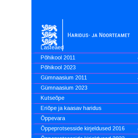
Lasteaed
Põhikool 2011
Põhikool 2023
Gümnaasium 2011
Gümnaasium 2023
Kutseõpe
Eriõpe ja kaasav haridus
Õppevara
Õppeprotsesside kirjeldused 2016