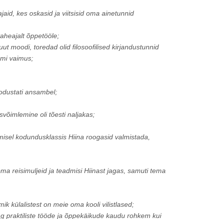
tajaid, kes oskasid ja viitsisid oma ainetunnid
vaheajalt õppetööle;
t moodi, toredad olid filosoofilised kirjandustunnid
smi vaimus;
moodustati ansambel;
võimlemine oli tõesti naljakas;
isel kodundusklassis Hiina roogasid valmistada,
 oma reisimuljeid ja teadmisi Hiinast jagas, samuti tema
k külalistest on meie oma kooli vilistlased;
ng praktiliste tööde ja õppekäikude kaudu rohkem kui