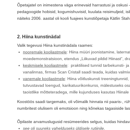
Õpetajatel on inimestena väga erinevaid harrastusi ja oskusi
pedagoogide hobisid, kogumishuvisid, kuulata reisimuljeid, isi
näiteks 2006. aastal oli kooli fuajees kunstiõpetaja Kätlin Stah
2. Hiina kunstinädal
Valik tegevusi Hiina kunstinädala raames:
nooremale kooliastmele
: Hiina müüri joonistamine, laterna
moedemonstratsioon, etendus „Liikuvad pildid Hiinast“, dr
keskmisele kooliastmele
: praktilised tunnid tarbekunsti-
vanalinnas, firmas Scan Cristall saadi teada, kuidas valmi
vanemale kooliastmele
: Hiina võitluskunsti treeningtunnid, 
tutvustavad loengud, karikatuurikonkurss, mälestuseks osaleja
taoistlike mõtteteradega, mille kujunduses kasutas Hiinale t
Koostöös saadi targemaks, oli võimalik hinnata nii paaris-, r
numbritest olulisem oli emotsioon ning kõnekas tagasiside last
Õpilaste arvamuslugusid resümeerides selgus, kuidas hindav
see oli suureks vahelduseks üldisele rutiinile,