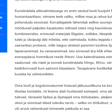
Kunstinädala ettevalmistusega on enim seotud kooli huvijuht 
humanitaarklass, viimane teeb valiku, millise maa ja rahva kul
pühenduda soovivad. Korraldajatele tähendab selline suurejoo
mööduvad paljudes kauplustes vidinaid ostes ning kaunistusek
kombineerides, erinevaid materjale lõigates, voltides, kleepi
tuleb ju üksipulgi läbi mõelda, ette valmistada, kokku leppida
vaevarikas protsess, mille käigus üksteist paremini tundma õ
lapsevanemad, ka vanavanemad, kes annavad ära kõik ehted, r
esmaspäeva hommikust reede õhtuni. Uue kalendriaasta esime
saabuvad, siis näeb ja tunneb kunstinädala hõngu, lõhnu, vä
keldrikorruselt kuni aatriumi klaaslaeni. Tavapärane koolike
kuulata ka vahetundides.
Oma kooli ja kogukonnatunnet hoiavad jätkusuutlikuna ka kool
tihedas kontaktis, nii leiame alati huvitavaid esinejaid, oma a
tulevad, tänaseid õpilasi ja õpetajaid oma töötubades, atelj
olnut ja sünnivad ideed tuleviku tarvis – selles on töökultuur,
või arvuti vahendusel inimesele pakkuda ei saa.