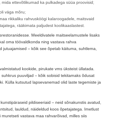
t, mida ettevõtlikumad ka pulkadega süüa proovisid;
 oli väga mõru;
e maa rikkaliku rahvusköögi kalaroogadele, maitsvaid
tajatega, rääkimata paljudest koolikaaslastest.
srestoranidesse. Meeldivatele maitseelamustele lisaks
kokal oma töövaldkonda ning vastava rahva
ad jutuajamised – kõik see õpetab käituma, suhtlema,
valmistatud kookide, pirukate vms üksteist üllatada.
 suhkrus puuviljad – kõik sobisid tekitamaks õdusat
. Külla kutsutud lapsevanemad olid laste tegemiste ja
 kunstipäraseid pildiseeriaid – neid sõnakunstis avatud,
antsitud, lauldud, näideldud koos õpetajatega. Imetlust
 muretseti vastava maa rahvarõivad, milles siis