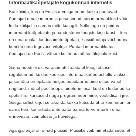
Informaatikaõpetajate kogukonnad internetis
Kui küsida, kus on Eestis arvutiga enam kokku puutuvad
õpetajad omale internetis pesa teinud, siis informaatikuid võib
leida kõikjalt ja samas mitte kusagilt. Selle taga on peidus
informaatikaõpetajate ja haridustehnoloogide kirju taust – kes
on oma erialalt loodusainete õpetaja, klassiõpetaja või hoopis
kunstilisema tegevuse viljeleja. Puhtaid informaatikutest
õpetajaid on Eestis vähem kui heas mõttes ülejooksikuid.
Samamoodi ei ole varasematel aastatel keegi otseselt
reguleerinud, kuidas koolides informaatikaõpetust ellu viiakse,
ja seetõttu on õpilaste hulgas populaarne aine olnud vahel
ringitund, mõnel pool hoopis ainetunni osa, kuid on leidunud ka
spetsiifilisi kursuseid nagu programmeerimine, veebidisain jne.
Seega sellist kirjut seltskonda kokku kutsuda ühte kommuuni on
sama hea, kui üritada ühte patta panna terve maailm oma
erinevuste, võimaluste ja huvidega.
Aga igal asjal on omad plussid. Plussiks võib nimetada seda, et