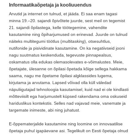
Informaatikaõpetaja ja kooliuuendus
Arvutid ja internet on tulnud, et jääda. Ei saa enam tagasi
minna 19.–20. sajandi õpivõtete juurde, sest meil on tegemist
21. sajandi õpilastega, kelle töötegemine, vahendite
kasutamine ning õpiharjumused on erinevad. Juurde on tulnud
näiteks multitegumi töötlus (
multitasking
), otsesuhtlus,
nutifonide ja pisividinate kasutamine. On ka negatiivseid jooni
nagu suutmatus keskenduda, tegevuste pinnapealsus,
oskamatus olla edukas olemasolevates e-võimalustes. Meie,
õpetajate, ülesanne on õpilasi õpetada kõige sellega hakkama
saama, nagu me õpetame õpilasi algklassides lugema,
kirjutama ja arvutama. Lapsed võivad olla küll väledad
näpuliigutajad tehnoloogia kasutamisel, kuid nad ei ole kindlasti
mõtteviisilt ega harjumustelt küpsed rakendama oma oskuseid
hariduslikus kontekstis. Selles nad vajavad meie, vanemate ja
targemate inimeste, abi ning juhatust.
E-õppematerjalide kasutamine ning loomine on innovaatilise
õpetaja puhul igapäevane asi. Tegelikult on Eesti õpetaja olnud