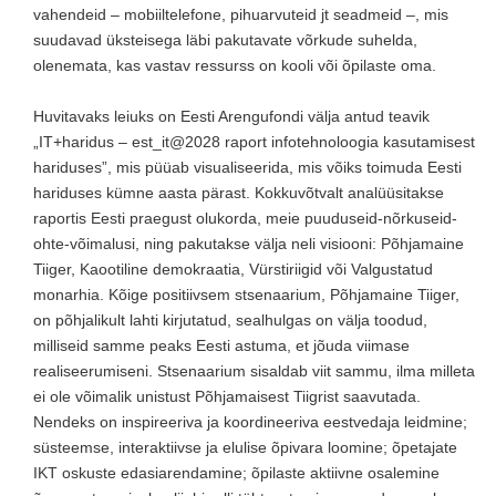
vahendeid – mobiiltelefone, pihuarvuteid jt seadmeid –, mis
suudavad üksteisega läbi pakutavate võrkude suhelda,
olenemata, kas vastav ressurss on kooli või õpilaste oma.
Huvitavaks leiuks on Eesti Arengufondi välja antud teavik
„IT+haridus – est_it@2028 raport infotehnoloogia kasutamisest
hariduses”, mis püüab visualiseerida, mis võiks toimuda Eesti
hariduses kümne aasta pärast. Kokkuvõtvalt analüüsitakse
raportis Eesti praegust olukorda, meie puuduseid-nõrkuseid-
ohte-võimalusi, ning pakutakse välja neli visiooni: Põhjamaine
Tiiger, Kaootiline demokraatia, Vürstiriigid või Valgustatud
monarhia. Kõige positiivsem stsenaarium, Põhjamaine Tiiger,
on põhjalikult lahti kirjutatud, sealhulgas on välja toodud,
milliseid samme peaks Eesti astuma, et jõuda viimase
realiseerumiseni. Stsenaarium sisaldab viit sammu, ilma milleta
ei ole võimalik unistust Põhjamaisest Tiigrist saavutada.
Nendeks on inspireeriva ja koordineeriva eestvedaja leidmine;
süsteemse, interaktiivse ja elulise õpivara loomine; õpetajate
IKT oskuste edasiarendamine; õpilaste aktiivne osalemine