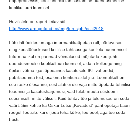
õppeprotsessis; koolijuhi rolli tähtsustamine uuendusmeelse
koolikultuuri loomisel.
Huvilistele on raport leitav siit:
http://www.arengufond.ee/eng/foresight/estit2018
.
Lühidalt öeldes on aga informaatikaõpetaja roll, pädevused
ning koostööoskused kriitilise tähtsusega koolielu uuenemisel.
Informaatikul on parimad võimalused mõjutada koolijuhti
uuendusmeelse koolikultuuri loomisel, aidata kolleege ning
õpilasi võtma igas õppeaines kasutusele IKT vahendid,
publitseerima töid, osalema konkurssidel jne. Loomulikult on
see raske ülesanne, sest alati ei ole vaja mitte õpetada tehnilisi
teadmisi ja kasutusharjumusi, vaid tuleb muuta süsteemi
seesmiselt, mitte väliselt. Kuid tehtav töö ja tulemused on seda
väärt. Siin kehtib ka Oskar Lutsu „Kevadest” pärit õpetaja Lauri
reegel Tootsile: kui ei jõua teha kõike, tee pool, aga tee seda
hästi.