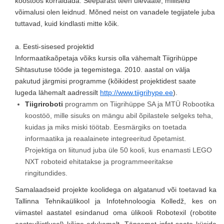
koostöös korraldada. Seepärast teen ülevaate, milliseid
võimalusi olen leidnud. Mõned neist on vanadele tegijatele juba
tuttavad, kuid kindlasti mitte kõik.
a. Eesti-sisesed projektid
Informaatikaõpetaja võiks kursis olla vähemalt Tiigrihüppe
Sihtasutuse tööde ja tegemistega. 2010. aastal on välja
pakutud järgmisi programme (kõikidest projektidest saate
lugeda lähemalt aadressilt
http://www.tiigrihype.ee
).
Tiigriroboti
programm on Tiigrihüppe SA ja MTÜ Robootika
koostöö, mille sisuks on mängu abil õpilastele selgeks teha,
kuidas ja miks miski töötab. Eesmärgiks on toetada
informaatika ja reaalainete integreeritud õpetamist.
Projektiga on liitunud juba üle 50 kooli, kus enamasti LEGO
NXT roboteid ehitatakse ja programmeeritakse
ringitundides.
Samalaadseid projekte koolidega on algatanud või toetavad ka
Tallinna Tehnikaülikool ja Infotehnoloogia Kolledž, kes on
viimastel aastatel esindanud oma ülikooli Robotexil (robotite