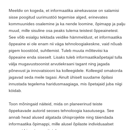
Meeldiv on kogeda, et informaatika ainekavasse on salamisi
sisse poogitud uurimustöö tegemise alged, erinevates
kommuunides osalemine ja ka nende loomine, õpimapp ja palju
muud, mille sisuline osa peaks tulema teistest õppeainetest.
See võib esialgu tekitada veidike hämmeldust, et informaatika
õppeaine ei ole enam nii väga tehnoloogiakeskne, vaid nõuab
pigem koostööd, suhtlemist. Tuleb muuta mõtteviisi ka
õppeaine enda siseselt. Lisaks tuleb informaatikaõpetajal tulla
välja mugavustsoonist arvutiekraani tagant ning jagada
põnevust ja innovatsiooni ka kolleegidele. Kolleegid omakorda
jagavad seda meile tagasi. Ainult ühiselt suudame õpilasi
innustada tegelema haridusmaagiaga, mis õpetajaid juba niigi
köidab.
Toon mõningaid näiteid, mida on planeerinud teiste
õppekavade autorid seoses tehnoloogia kasutusega. See
annab head alused algatada ühisprojekte ning täiendada
informaatika õpimappi, mille alusel õpilaste individuaalset