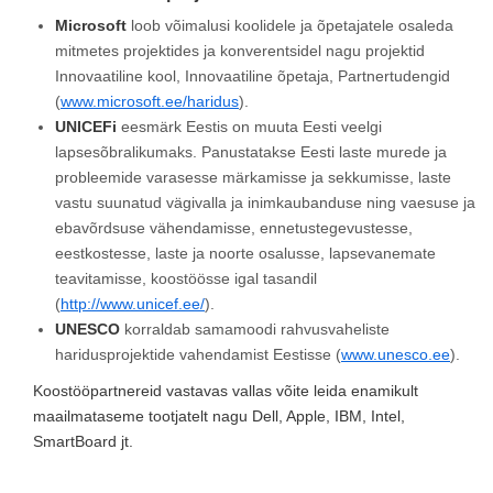
Microsoft
loob võimalusi koolidele ja õpetajatele osaleda
mitmetes projektides ja konverentsidel nagu projektid
Innovaatiline kool, Innovaatiline õpetaja, Partnertudengid
(
www.microsoft.ee/haridus
).
UNICEFi
eesmärk Eestis on muuta Eesti veelgi
lapsesõbralikumaks. Panustatakse Eesti laste murede ja
probleemide varasesse märkamisse ja sekkumisse, laste
vastu suunatud vägivalla ja inimkaubanduse ning vaesuse ja
ebavõrdsuse vähendamisse, ennetustegevustesse,
eestkostesse, laste ja noorte osalusse, lapsevanemate
teavitamisse, koostöösse igal tasandil
(
http://www.unicef.ee/
).
UNESCO
korraldab samamoodi rahvusvaheliste
haridusprojektide vahendamist Eestisse (
www.unesco.ee
).
Koostööpartnereid vastavas vallas võite leida enamikult
maailmataseme tootjatelt nagu Dell, Apple, IBM, Intel,
SmartBoard jt.