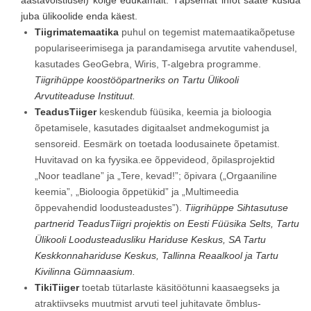
aastavõistlusel) kõige edukamalt. Täpsemat infot saate küsida
juba ülikoolide enda käest.
Tiigrimatemaatika
puhul on tegemist matemaatikaõpetuse
populariseerimisega ja parandamisega arvutite vahendusel,
kasutades GeoGebra, Wiris, T-algebra programme.
Tiigrihüppe koostööpartneriks on Tartu Ülikooli
Arvutiteaduse Instituut.
TeadusTiiger
keskendub füüsika, keemia ja bioloogia
õpetamisele, kasutades digitaalset andmekogumist ja
sensoreid. Eesmärk on toetada loodusainete õpetamist.
Huvitavad on ka fyysika.ee õppevideod, õpilasprojektid
„Noor teadlane” ja „Tere, kevad!”; õpivara („Orgaaniline
keemia”, „Bioloogia õppetükid” ja „Multimeedia
õppevahendid loodusteadustes”).
Tiigrihüppe Sihtasutuse
partnerid TeadusTiigri projektis on Eesti Füüsika Selts, Tartu
Ülikooli Loodusteadusliku Hariduse Keskus, SA Tartu
Keskkonnahariduse Keskus, Tallinna Reaalkool ja Tartu
Kivilinna Gümnaasium.
TikiTiiger
toetab tütarlaste käsitöötunni kaasaegseks ja
atraktiivseks muutmist arvuti teel juhitavate õmblus-