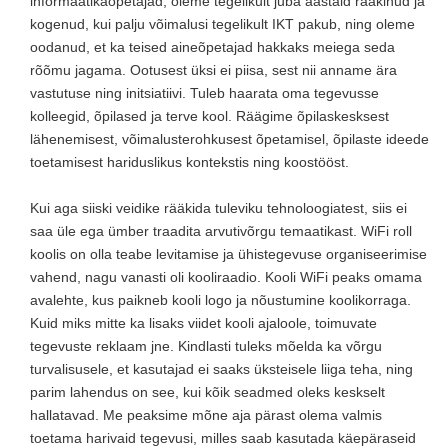
informaatikaõpetajad, oleme tegelikult juba aastaid rääkinud ja
kogenud, kui palju võimalusi tegelikult IKT pakub, ning oleme
oodanud, et ka teised aineõpetajad hakkaks meiega seda
rõõmu jagama. Ootusest üksi ei piisa, sest nii anname ära
vastutuse ning initsiatiivi. Tuleb haarata oma tegevusse
kolleegid, õpilased ja terve kool. Räägime õpilaskesksest
lähenemisest, võimalusterohkusest õpetamisel, õpilaste ideede
toetamisest hariduslikus kontekstis ning koostööst.
Kui aga siiski veidike rääkida tuleviku tehnoloogiatest, siis ei
saa üle ega ümber traadita arvutivõrgu temaatikast. WiFi roll
koolis on olla teabe levitamise ja ühistegevuse organiseerimise
vahend, nagu vanasti oli kooliraadio. Kooli WiFi peaks omama
avalehte, kus paikneb kooli logo ja nõustumine koolikorraga.
Kuid miks mitte ka lisaks viidet kooli ajaloole, toimuvate
tegevuste reklaam jne. Kindlasti tuleks mõelda ka võrgu
turvalisusele, et kasutajad ei saaks üksteisele liiga teha, ning
parim lahendus on see, kui kõik seadmed oleks keskselt
hallatavad. Me peaksime mõne aja pärast olema valmis
toetama harivaid tegevusi, milles saab kasutada käepäraseid