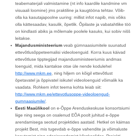
teabematerjali valmistamine (nt info kaardile kandmine vm
visuaali loomine) jms praktiline ja kaugtööna tehtav. Võib-
olla ka kasutajapoolne uuring: millist infot napib, mis võiks
olla kättesaadav, kasulik, õpetlik. Õpilaste ja vabatahtlike töö
on kindlasti abiks ja mõlemale poolele kasuks, kui sobiv nišš
leitakse.
Majandusministeerium
veab gümnaasiumitele suunatud
ettevõtlusõppeteemalisi videoloenguid. Korra kuus käivad
ettevõtluse tipptegijad majandusministeeriumis andmas
loenguid, mida kantakse otse üle nende kodulehel
http://www.mkm.ee
, ning hiljem on kõigil ettevõtlust
õpetavatel ja õppivatel isikutel videoloenguid võimalik ka
vaadata. Rohkem infot teema kohta leiab siit:
http://www.mkm.ee/ettevotlusoppe-videoloengud-
gumnaasiumile/
.
Eesti Maaülikool
on e-Õppe Arenduskeskuse konsortsiumi
liige ning seega on osalenud EÕA poolt juhitud e-õppe
arendamisega seotud projektides aastaid. Hetkel on käimas
projekt Best, mis tugevdab e-õppe vahendite ja võimaluste