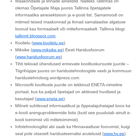
Maakondade ja linnade ainelistid. Näiteks Tallinnas on
olemas Õpetajate Maja juures Tallinna õpetajatele
informaatika ainesektsioon ja e-posti list. Samamoodi on
mitmed teised maakonnad ja linnad samalaadse algatuse
loonud kas formaalselt või mitteformaalselt. Tallinna blogi:
tallinnit.blogspot.com
.
Koolielu (
www.koolielu.ee
).
Miksike (
www.miksike.ee
).Eesti Haridusfoorum
(
www.haridusfoorum.ee
).
Tihti tekivad ühendused erinevate koolituskursuste juurde –
Tiigrihüppe juures on haridustehnoloogide veeb ja kommuun
haridustehnoloog.wordpress.com.
Microsofti koolituste juurde on tekkinud ENETA-nimeline
portaal, kus ka paljud õpetajad on aktiivsed huvilised ja
kasutajad (
www.eneta.ee
).
Mõneti suhtlevad informaatikud ja õppealajuhatajad koos ka
e-kooli arenguprobleemide listis (kuid see puudutab ainult e-
kooli toimimist või mittetoimimist).
Infotehnoloogilist abi saab ka Hinnavaatluse foorumist, kuigi
seal pole otseselt haridusteemalisi arutelusid (
www.hv.ee
).