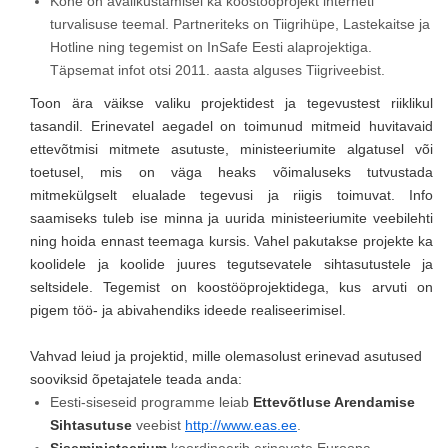
Kohe on avalikustamisel ka koostööprojekt interneti
turvalisuse teemal. Partneriteks on Tiigrihüpe, Lastekaitse ja
Hotline ning tegemist on InSafe Eesti alaprojektiga.
Täpsemat infot otsi 2011. aasta alguses Tiigriveebist.
Toon ära väikse valiku projektidest ja tegevustest riiklikul
tasandil. Erinevatel aegadel on toimunud mitmeid huvitavaid
ettevõtmisi mitmete asutuste, ministeeriumite algatusel või
toetusel, mis on väga heaks võimaluseks tutvustada
mitmekülgselt elualade tegevusi ja riigis toimuvat. Info
saamiseks tuleb ise minna ja uurida ministeeriumite veebilehti
ning hoida ennast teemaga kursis. Vahel pakutakse projekte ka
koolidele ja koolide juures tegutsevatele sihtasutustele ja
seltsidele. Tegemist on koostööprojektidega, kus arvuti on
pigem töö- ja abivahendiks ideede realiseerimisel.
Vahvad leiud ja projektid, mille olemasolust erinevad asutused
sooviksid õpetajatele teada anda:
Eesti-siseseid programme leiab
Ettevõtluse Arendamise
Sihtasutuse
veebist
http://www.eas.ee
.