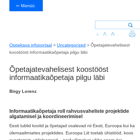
⇦ Menüü
A
A
A
Oppekava infoportaal
>
Uncategorized
>
Õpetajatevahelisest
koostööst informaatikaõpetaja pilgu läbi
Õpetajatevahelisest koostööst
informaatikaõpetaja pilgu läbi
Birgy Lorenz
Informaatikaõpetaja roll rahvusvaheliste projektide
algatamisel ja koordineerimisel
Eesti tublid koolid ja õpetajad osalevad nii Eesti, Euroopa kui ka
ülemaailmsetes projektides. Euroopa Liit toetab ühistööd, koos