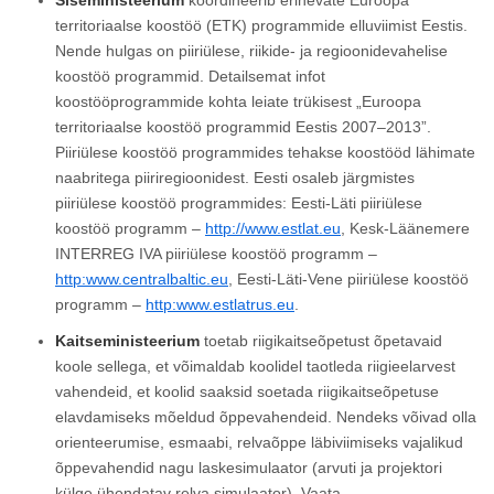
Siseministeerium
koordineerib erinevate Euroopa
territoriaalse koostöö (ETK) programmide elluviimist Eestis.
Nende hulgas on piiriülese, riikide- ja regioonidevahelise
koostöö programmid. Detailsemat infot
koostööprogrammide kohta leiate trükisest „Euroopa
territoriaalse koostöö programmid Eestis 2007–2013”.
Piiriülese koostöö programmides tehakse koostööd lähimate
naabritega piiriregioonidest. Eesti osaleb järgmistes
piiriülese koostöö programmides: Eesti-Läti piiriülese
koostöö programm –
http://www.estlat.eu
, Kesk-Läänemere
INTERREG IVA piiriülese koostöö programm –
http:www.centralbaltic.eu
, Eesti-Läti-Vene piiriülese koostöö
programm –
http:www.estlatrus.eu
.
Kaitseministeerium
toetab riigikaitseõpetust õpetavaid
koole sellega, et võimaldab koolidel taotleda riigieelarvest
vahendeid, et koolid saaksid soetada riigikaitseõpetuse
elavdamiseks mõeldud õppevahendeid. Nendeks võivad olla
orienteerumise, esmaabi, relvaõppe läbiviimiseks vajalikud
õppevahendid nagu laskesimulaator (arvuti ja projektori
külge ühendatav relva simulaator). Vaata