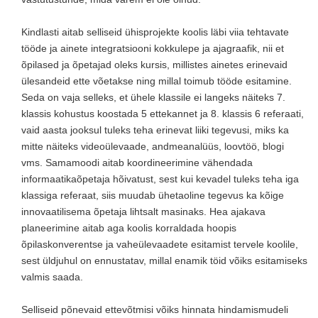
Kindlasti aitab selliseid ühisprojekte koolis läbi viia tehtavate
tööde ja ainete integratsiooni kokkulepe ja ajagraafik, nii et
õpilased ja õpetajad oleks kursis, millistes ainetes erinevaid
ülesandeid ette võetakse ning millal toimub tööde esitamine.
Seda on vaja selleks, et ühele klassile ei langeks näiteks 7.
klassis kohustus koostada 5 ettekannet ja 8. klassis 6 referaati,
vaid aasta jooksul tuleks teha erinevat liiki tegevusi, miks ka
mitte näiteks videoülevaade, andmeanalüüs, loovtöö, blogi
vms. Samamoodi aitab koordineerimine vähendada
informaatikaõpetaja hõivatust, sest kui kevadel tuleks teha iga
klassiga referaat, siis muudab ühetaoline tegevus ka kõige
innovaatilisema õpetaja lihtsalt masinaks. Hea ajakava
planeerimine aitab aga koolis korraldada hoopis
õpilaskonverentse ja vaheülevaadete esitamist tervele koolile,
sest üldjuhul on ennustatav, millal enamik töid võiks esitamiseks
valmis saada.
Selliseid põnevaid ettevõtmisi võiks hinnata hindamismudeli