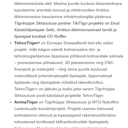
tikkimismasinate abil. Masina juurde kuuluva disainitarkvara
kasutamine arendab loovust ja elektroonilise õmblus-
tikkimismasina kasutamine infotehnoloogilisi pädevusi.
Tiigrihüppe Sihtasutuse partner TikiTiigri projektis on Eesti
Käsitööõpetajate Selts, õmblus-tikkimismasinaid tarnib ja
õpetajaid koolitab OÜ Ruffler.
TehnoTiiger+
on Euroopa Sotsiaalfondi toel ellu viidav
projekt, mille käigus valmib kolmeosaline töö- ja
tehnoloogiaõpetuse õppekava põhikooli kolmandale astmele
– joonestamise põhialused, 3D planeerimine ning CNC-
freespink ja materjalid – ning sinna juurde kuuluvad
metoodilised juhendmaterjalid õpetajale, õppematerjal
õpilasele ning õpetajatele mõeldud täiendkoolitus.
TehnoTiiger+ on jätkuks ja toeks juba varem Tiigrihüppe
Sihtasutuse poolt käivitatud projektile TehnoTiiger.
AnimaTiiger
on Tiigrihüppe Sihtasutuse ja MTÜ Nukufilmi
Lastestuudio koostööprojekt. Projekti raames toimuvad
animatsiooni olemust ja kaasaegseid rakendusvõimalusi
tutvustavad koolitused üldhariduskoolide õpetajatele.