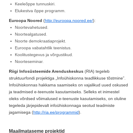
Keeleõppe tunnuskiri.
Elukestva õppe programm.
Euroopa Noored
(
http://euroopa.noored.ee/
):
Noortevahetused.
Noortealgatused.
Noorte demokraatiaprojekt.
Euroopa vabatahtlik teenistus.
Koolitustegevus ja võrgustikud.
Noorteseminar.
Riigi Infosüsteemide Arenduskeskus
(RIA) tegeleb
struktuurfondi projektiga „Infoühiskonna teadlikkuse tõstmine”.
Infoühiskonnas hakkama saamiseks on vajalikud uued oskused
ja teadmised e-teenuste kasutamiseks. Selleks et inimestel
oleks võrdsed võimalused e-teenuste kasutamiseks, on oluline
tegeleda järjepidevalt infoühiskonnaga seotud teadmiste
jagamisega (
http://ria.ee/programmid
).
Maailmataseme projektid