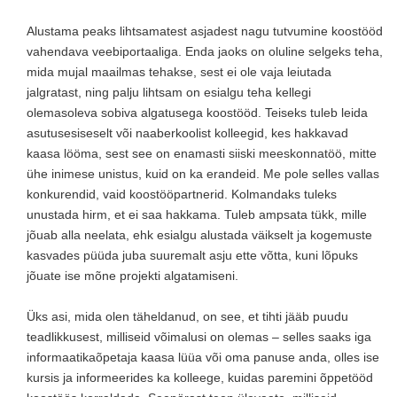
Alustama peaks lihtsamatest asjadest nagu tutvumine koostööd
vahendava veebiportaaliga. Enda jaoks on oluline selgeks teha,
mida mujal maailmas tehakse, sest ei ole vaja leiutada
jalgratast, ning palju lihtsam on esialgu teha kellegi
olemasoleva sobiva algatusega koostööd. Teiseks tuleb leida
asutusesiseselt või naaberkoolist kolleegid, kes hakkavad
kaasa lööma, sest see on enamasti siiski meeskonnatöö, mitte
ühe inimese unistus, kuid on ka erandeid. Me pole selles vallas
konkurendid, vaid koostööpartnerid. Kolmandaks tuleks
unustada hirm, et ei saa hakkama. Tuleb ampsata tükk, mille
jõuab alla neelata, ehk esialgu alustada väikselt ja kogemuste
kasvades püüda juba suuremalt asju ette võtta, kuni lõpuks
jõuate ise mõne projekti algatamiseni.
Üks asi, mida olen täheldanud, on see, et tihti jääb puudu
teadlikkusest, milliseid võimalusi on olemas – selles saaks iga
informaatikaõpetaja kaasa lüüa või oma panuse anda, olles ise
kursis ja informeerides ka kolleege, kuidas paremini õppetööd