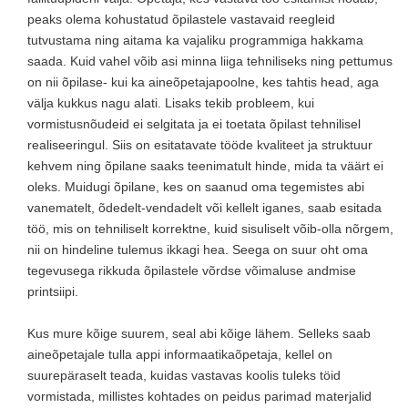
peaks olema kohustatud õpilastele vastavaid reegleid
tutvustama ning aitama ka vajaliku programmiga hakkama
saada. Kuid vahel võib asi minna liiga tehniliseks ning pettumus
on nii õpilase- kui ka aineõpetajapoolne, kes tahtis head, aga
välja kukkus nagu alati. Lisaks tekib probleem, kui
vormistusnõudeid ei selgitata ja ei toetata õpilast tehnilisel
realiseeringul. Siis on esitatavate tööde kvaliteet ja struktuur
kehvem ning õpilane saaks teenimatult hinde, mida ta väärt ei
oleks. Muidugi õpilane, kes on saanud oma tegemistes abi
vanematelt, õdedelt-vendadelt või kellelt iganes, saab esitada
töö, mis on tehniliselt korrektne, kuid sisuliselt võib-olla nõrgem,
nii on hindeline tulemus ikkagi hea. Seega on suur oht oma
tegevusega rikkuda õpilastele võrdse võimaluse andmise
printsiipi.
Kus mure kõige suurem, seal abi kõige lähem. Selleks saab
aineõpetajale tulla appi informaatikaõpetaja, kellel on
suurepäraselt teada, kuidas vastavas koolis tuleks töid
vormistada, millistes kohtades on peidus parimad materjalid