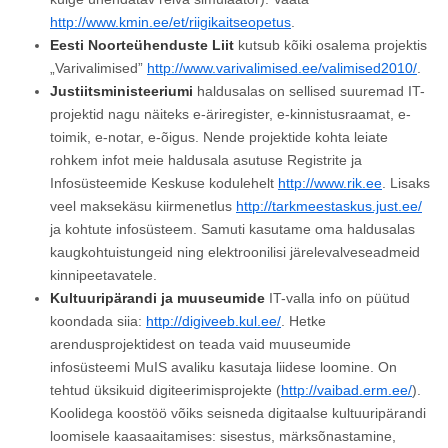
http://www.kmin.ee/et/riigikaitseopetus
.
Eesti Noorteühenduste Liit
kutsub kõiki osalema projektis
„Varivalimised”
http://www.varivalimised.ee/valimised2010/
.
Justiitsministeeriumi
haldusalas on sellised suuremad IT-
projektid nagu näiteks e-äriregister, e-kinnistusraamat, e-
toimik, e-notar, e-õigus. Nende projektide kohta leiate
rohkem infot meie haldusala asutuse Registrite ja
Infosüsteemide Keskuse kodulehelt
http://www.rik.ee
. Lisaks
veel maksekäsu kiirmenetlus
http://tarkmeestaskus.just.ee/
ja kohtute infosüsteem. Samuti kasutame oma haldusalas
kaugkohtuistungeid ning elektroonilisi järelevalveseadmeid
kinnipeetavatele.
Kultuuripärandi ja muuseumide
IT-valla info on püütud
koondada siia:
http://digiveeb.kul.ee/
. Hetke
arendusprojektidest on teada vaid muuseumide
infosüsteemi MuIS avaliku kasutaja liidese loomine. On
tehtud üksikuid digiteerimisprojekte (
http://vaibad.erm.ee/
).
Koolidega koostöö võiks seisneda digitaalse kultuuripärandi
loomisele kaasaaitamises: sisestus, märksõnastamine,