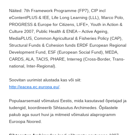
Näited: 7th Framework Programme (FP7), CIP incl
eContentPLUS & IEE, Life Long Learning (LLL), Marco Polo,
PROGRESS & Europe for Citizens, LIFE+, Youth in Action &
Culture 2007, Public Health & ENEA – Active Ageing,
MediaPLUS, Common Agricultural & Fisheries Policy (CAP),
Structural Funds & Cohesion funds ERDF European Regional
Development Fund, ESF (European Social Fund), MEDA,
CARDS, ALA, TACIS, PHARE, Interreg (Cross-Border, Trans-
national, Inter-Regional).
Soovitan uurimist alustada kas või siit:
http://eacea.ec.europa.eu/
.
Populaarsemaid võimalusi Eestis, mida kasutavad õpetajad ja
tudengid, koordineerib Sihtasutus Archimedes. Õpilastele
pakub aga suurt huvi ja mitmeid võimalusi alaprogramm
Euroopa Noored.