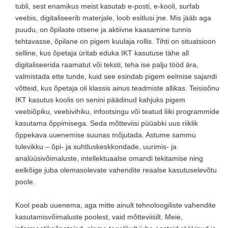
tubli, sest enamikus meist kasutab e-posti, e-kooli, surfab
veebis, digitaliseerib materjale, loob esitlusi jne. Mis jääb aga
puudu, on õpilaste otsene ja aktiivne kaasamine tunnis
tehtavasse, õpilane on pigem kuulaja rollis. Tihti on situatsioon
selline, kus õpetaja üritab eduka IKT kasutuse tähe all
digitaliseerida raamatut või teksti, teha ise palju tööd ära,
valmistada ette tunde, kuid see esindab pigem eelmise sajandi
võtteid, kus õpetaja oli klassis ainus teadmiste allikas. Teisisõnu
IKT kasutus koolis on senini päädinud kahjuks pigem
veebiõpiku, veebivihiku, infootsingu või teatud liiki programmide
kasutama õppimisega. Seda mõtteviisi püüabki uus riiklik
õppekava uuenemise suunas mõjutada. Astume sammu
tulevikku – õpi- ja suhtluskeskkondade, uurimis- ja
analüüsivõimaluste, intellektuaalse omandi tekitamise ning
eelkõige juba olemasolevate vahendite reaalse kasutuselevõtu
poole.
Kool peab uuenema, aga mitte ainult tehnoloogiliste vahendite
kasutamisvõimaluste poolest, vaid mõtteviisilt. Meie,