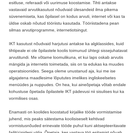
esitluse, referaadi või uurimuse koostamise. Tihti antakse
vastavaid arvutikasutust nõudvaid ülesandeid ilma pikema
süvenemiseta, kas õpilasel on kodus arvuti, internet või kas ta
üldse oskab nõutud tööriistu kasutada. Tööriistadena pean
silmas arvutiprogramme, internetiotsingut.
IKT kasutust nõudvaid harjutusi antakse ka algklassides, kuid
tihtipeale ei ole õpilastele koolis toimunud ühtegi sissejuhatavat
arvutitundi. Me võtame loomulikuna, et kui laps oskab arvutis
mängida ja internetis toimetada, siis on ta edukas ka muudes
operatsioonides. Seega oleme unustanud aja, kui me ise
algajatena maadlesime lõpututes imelikes ingliskeelsetes
menüüdes ja nuppudes. On hea, kui aineõpetaja võtab endale
kohustuse õpetada õpilastele IKT pädevusi nii sisulises kui ka
vormilises osas.
Enamasti on koolides koostatud kirjalike tööde vormistamise
juhend, mis peaks sätestama koolisiseselt kehtivad
vormistusnõuded erinevate tööde puhul kuni aktsepteeritavate
failitüüpideni välja. Õpetaja, kes vastava töö esitamist nõuab,