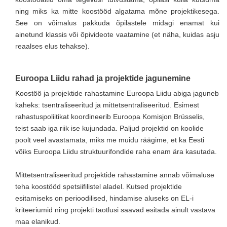
ning miks ka mitte koostööd algatama mõne projektikesega.
See on võimalus pakkuda õpilastele midagi enamat kui
ainetund klassis või õpivideote vaatamine (et näha, kuidas asju
reaalses elus tehakse).
Euroopa Liidu rahad ja projektide jagunemine
Koostöö ja projektide rahastamine Euroopa Liidu abiga jaguneb
kaheks: tsentraliseeritud ja mittetsentraliseeritud. Esimest
rahastuspoliitikat koordineerib Euroopa Komisjon Brüsselis,
teist saab iga riik ise kujundada. Paljud projektid on koolide
poolt veel avastamata, miks me muidu räägime, et ka Eesti
võiks Euroopa Liidu struktuurifondide raha enam ära kasutada.
Mittetsentraliseeritud projektide rahastamine annab võimaluse
teha koostööd spetsiifilistel aladel. Kutsed projektide
esitamiseks on perioodilised, hindamise aluseks on EL-i
kriteeriumid ning projekti taotlusi saavad esitada ainult vastava
maa elanikud.