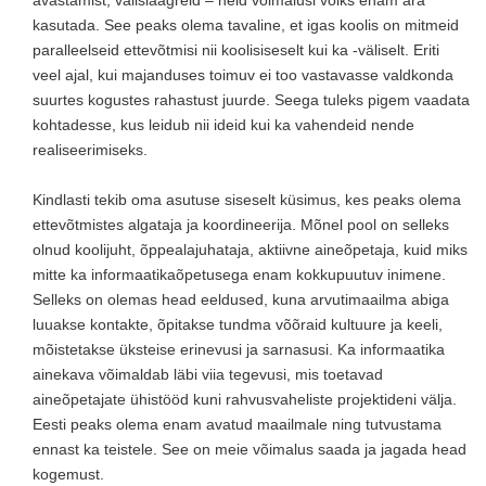
avastamist, välislaagreid – neid võimalusi võiks enam ära
kasutada. See peaks olema tavaline, et igas koolis on mitmeid
paralleelseid ettevõtmisi nii koolisiseselt kui ka -väliselt. Eriti
veel ajal, kui majanduses toimuv ei too vastavasse valdkonda
suurtes kogustes rahastust juurde. Seega tuleks pigem vaadata
kohtadesse, kus leidub nii ideid kui ka vahendeid nende
realiseerimiseks.
Kindlasti tekib oma asutuse siseselt küsimus, kes peaks olema
ettevõtmistes algataja ja koordineerija. Mõnel pool on selleks
olnud koolijuht, õppealajuhataja, aktiivne aineõpetaja, kuid miks
mitte ka informaatikaõpetusega enam kokkupuutuv inimene.
Selleks on olemas head eeldused, kuna arvutimaailma abiga
luuakse kontakte, õpitakse tundma võõraid kultuure ja keeli,
mõistetakse üksteise erinevusi ja sarnasusi. Ka informaatika
ainekava võimaldab läbi viia tegevusi, mis toetavad
aineõpetajate ühistööd kuni rahvusvaheliste projektideni välja.
Eesti peaks olema enam avatud maailmale ning tutvustama
ennast ka teistele. See on meie võimalus saada ja jagada head
kogemust.