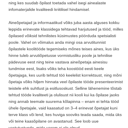
ning kes suudab õpilast toetada vahel isegi ainealaste
infomaterjalide kvaliteedi kriitilisel hindamisel.
Aineõpetajad ja informaatikud võiks juba aasta alguses kokku
leppida erinevate klassidega tehtavad harjutused ja tööd, milles
õpilased võiksid tehnilistes küsimustes pöörduda spetsialisti
poole. Vahel on võimalus anda mingi osa arvutitunnist
õpilastele koolitööde tegemiseks mõnes teises aines, kus üks
hinne tuleb arvutiõpetusse vormistusliku poole ja tehnilise
pädevuse eest ning teine vastava aineõpetaja ainesisu
tundmise eest, lisaks võiks teha koostööd eesti keele
õpetajaga, kes uurib tehtud töö keelelist korrektsust, ning mõni
õpetaja võiks hiljem hinnata veel õpilaste tööde presenteerimist
teistele ehk suhtlust ja esitlusoskust. Selline lähenemine tõstab
tehtud tööde kvaliteeti ja olulisust nii kooli kui ka õpilase jaoks
ning annab teemale suurema kõlapinna – enam ei tehta tööd
ühele õpetajale, vaid kaasatud on 3–4 erinevat õpetajat kuni
terve klass või lend, kes huviga sooviks teada saada, mida üks
või teine kaasõpilane on avastanud. See loob uue
vastutustunde, mida varem ei ole olnud.