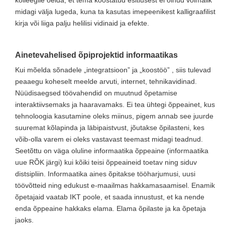
kolleegile öelda, et tema koostatud esitlusest ei olnud võimalik
midagi välja lugeda, kuna ta kasutas imepeenikest kalligraafilist
kirja või liiga palju helilisi vidinaid ja efekte.
Ainetevahelised õpiprojektid informaatikas
Kui mõelda sõnadele „integratsioon” ja „koostöö” , siis tulevad
peaaegu koheselt meelde arvuti, internet, tehnikavidinad.
Nüüdisaegsed töövahendid on muutnud õpetamise
interaktiivsemaks ja haaravamaks. Ei tea ühtegi õppeainet, kus
tehnoloogia kasutamine oleks miinus, pigem annab see juurde
suuremat kõlapinda ja läbipaistvust, jõutakse õpilasteni, kes
võib-olla varem ei oleks vastavast teemast midagi teadnud.
Seetõttu on väga oluline informaatika õppeaine (informaatika
uue RÕK järgi) kui kõiki teisi õppeaineid toetav ning siduv
distsipliin. Informaatika aines õpitakse tööharjumusi, uusi
töövõtteid ning edukust e-maailmas hakkamasaamisel. Enamik
õpetajaid vaatab IKT poole, et saada innustust, et ka nende
enda õppeaine hakkaks elama. Elama õpilaste ja ka õpetaja
jaoks.