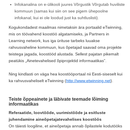
Infokanalina on e-ülikooli juures Võrgustik Võrgutab huviliste
kommuun (samas kui siin on see pigem ühepoolne
infokanal, kui ei ole loodud just ka suhtluslisti).
Kogukondadest maailmas nimetaksin ära portaalid eTwinning,
mis on töövahend koostöö algatamiseks, ja Partners in
Learning network, kus iga ürituse tarbeks luuakse
rahvusvaheline kommuun, kus õpetajad saavad oma projekte
teistega jagada, koostööd alustada. Sellest pajatan pikemalt
peatükis „Ainetevahelised õpiprojektid informaatikas”.
Ning kindlasti on väga hea koostööportaal nii Eesti-siseselt kui
ka rahvusvaheliselt eTwinning (
http://www.etwinning.net
).
Teiste õppeainete ja läbivate teemade lõiming
informaatikas
Referaatide, loovtööde, uurimistööde ja esitluste
juhendamine aineõpetajatevahelises koostöös
On täiesti loogiline, et aineõpetaja annab õpilastele kodutööks