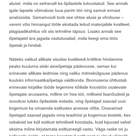
alusel, mida on eelnevalt ka õpilastele tutvustatud. See annab
igale lapsele võimaluse luua parim töö ning samuti ennast
analüüsida. Samamoodi loob see ühtse aluse ja võrdsuse –
varem võis hinnangut tööle eksitada leitud materjalide kvaliteet,
plagiaadikahtlus või siis tehniline täpsus. Lisaks annab see
õpetajatel ära jagada vastutusalad, mida keegi oma töös
õpetab ja hindab.
Näiteks valitud allikate sisulise kvaliteedi kriitiline hindamine
peaks kuuluma siiski aineõpetaja pädevusse, samas kui
erinevate allikate leidmise ning valiku mitmekülgsuse pädevus
kuuluks informaatikaõpetaja valdkonda. Boonusena ühtlustab
erinevate kirjalike tööde tegemine kõikide koostöös osalevate
õpetajate arusaama, milline on hea töö, milliseid lisanõudeid ja
soovitusi tuleks õpilastele esitada, ning õpetajad saavad uusi
kogemusi ka omaenda esitlustes arvesse võtta. Osavamad
õpetajad saavad jagada oma teadmisi ja kogemusi teistele, kes
oskaksid ise küll esitlust tehniliselt koostada, kuid kipuvad vahel
eksima mõne kirjutamata esitlusreegli vastu. Väga raske on ju