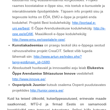
kasutamist ning edasiarendamist kõrgkoolides. Projekti
raames koostatakse e-õppe sisu, mis toetub e-kursustele ja
interaktiivsetele õpiobjektidele. Täpsem info projekti sisu ja
tegevuste kohta on EÕA, EMÜ e-õppe ja projekti enda
kodulehel. Projekti Best kodulehekülg:
http://portaal.e-
uni.ee/best
. E-Õppe Arenduskeskuse kodulehekülg:
http://e-
ope.ee/eOAK
. Maaülikooli e-õppe kodulehekülg:
http://www.emu.ee/oppijale/e-ope/
.
Kunstiakadeemias
on praegu teoksil üks e-õppega seotud
rahvusvaheline projekt CreaCIT. Sellest võib lugeda
lähemalt siin:
http://www.artun.ee/index.php?
lang=est&main_id=1680
.
Absoluutselt huvitavaid ja innovaatilisi asju leiab
Elukestva
Õppe Arendamise Sihtasutuse Innove
veebilehelt
http://www.innove.ee/
.
Ooperipisik Juunior
kutsub osalema Ooperit puudutavates
projektides
http://junior.opera.ee/
.
Kuid ka teised ülikoolid, kutseõppeasutused, erinevate maade
saatkonnad, MTÜ-d ja firmad Eestis on samamoodi
koostööaltid oma tegevusi tutvustama, õpilasi külla kutsuma