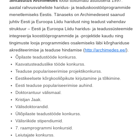
Sihtasutus Archimedes
loodi sõltumatu asutusena 1997.
aastal rahvusvaheliste haridus- ja teaduskoostööprogrammide
menetlemiseks Eestis. Tänaseks on Archimedesest saanud
juhtiv Eesti ja Euroopa Liidu haridust ning teadust vahendav
struktuur – Eesti ja Euroopa Liidu haridus- ja teadussüsteemide
integreerija koostööprogrammide ja -projektide kaudu ning
tingimuste looja programmides osalemiseks läbi kõrghariduse
akrediteerimise ja teaduse hindamise (
http://archimedes.ee/
).
Õpilaste teadustööde konkurss.
Kasvatusteaduslike tööde konkurss.
Teaduse populariseerimise projektikonkurss.
Eestikeelsete kõrgkooliõpikute kirjutamine ja tõlkimine.
Eesti teaduse populariseerimise auhind.
Doktorantuur välismaal.
Kristjan Jaak.
Välisdoktorandid.
Üliõpilaste teadustööde konkurss.
Välisriikide stipendiumid.
7. raamprogrammi konkursid.
Leiutajate konkurss.