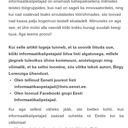
informaatikaõpetajad on enamasti kahepaiksetena mitmetes
teistes töögruppides, kus nad on sageli ka innovaatoriteks, ning
kui nad osalevad lisaks arvutialastes töörühmades, siis toovad
nad kaasa palju kogemusi teistelt elualadelt. Miinuseks on aga
see, et ühe mütsi alla vaevalt kõiki kokku kunagi suudab keegi
tuua. Aga teeme proovi!
Kui selle artikli lugeja tunneb, et ta soovib liituda uue,
kõiki informaatikaõpetajaid liitva listi algatusega, millele
järgneb tulevikus ühise kommuuni, arutelugrupi ning
võimalik, et ka seltsi loomine, siis võtke teksti autori, Birgy
Lorenziga ühendust.
Olen tellinud Eeneti juurest listi
informaatikaopetajad@lists.eenet.ee.
Olen loonud Facebooki grupi Eesti
Informaatikaõpetajad.
Kui aga sellest väheks jääb, siis loetlen kohti, kus
informaatikaõpetajad saavad suhelda nii Eestis kui ka
välismaal: