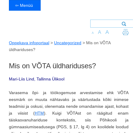
⇦ Menüü
A
A
A
Oppekava infoportaal
>
Uncategorized
>
Mis on VÕTA
üldhariduses?
Mis on VÕTA üldhariduses?
Mari-Liis Lind, Tallinna Ülikool
Varasema õpi- ja töökogemuse arvestamise ehk VÕTA
eesmärk on muuta nähtavaks ja väärtustada kõiki inimese
teadmisi ja oskusi, olenemata nende omandamise ajast, kohast
ja viisist (
HTM
). Kuigi VÕTAst on räägitud enam
täiskasvanuhariduse kontekstis, siis Põhikooli ja
gümnaasiumiseadusega (PGS, § 17, lg 4) on koolidele loodud