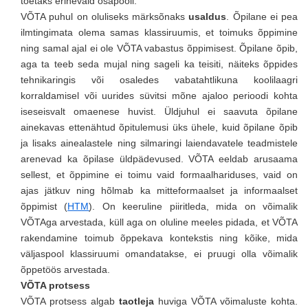
toetaks erinevaid osapooli.
VÕTA puhul on oluliseks märksõnaks
usaldus
. Õpilane ei pea
ilmtingimata olema samas klassiruumis, et toimuks õppimine
ning samal ajal ei ole VÕTA vabastus õppimisest. Õpilane õpib,
aga ta teeb seda mujal ning sageli ka teisiti, näiteks õppides
tehnikaringis või osaledes vabatahtlikuna koolilaagri
korraldamisel või uurides süvitsi mõne ajaloo perioodi kohta
iseseisvalt omaenese huvist. Üldjuhul ei saavuta õpilane
ainekavas ettenähtud õpitulemusi üks ühele, kuid õpilane õpib
ja lisaks ainealastele ning silmaringi laiendavatele teadmistele
arenevad ka õpilase üldpädevused. VÕTA eeldab arusaama
sellest, et õppimine ei toimu vaid formaalhariduses, vaid on
ajas jätkuv ning hõlmab ka mitteformaalset ja informaalset
õppimist (
HTM
). On keeruline piiritleda, mida on võimalik
VÕTAga arvestada, küll aga on oluline meeles pidada, et VÕTA
rakendamine toimub õppekava kontekstis ning kõike, mida
väljaspool klassiruumi omandatakse, ei pruugi olla võimalik
õppetöös arvestada.
VÕTA protsess
VÕTA protsess algab
taotleja
huviga VÕTA võimaluste kohta.