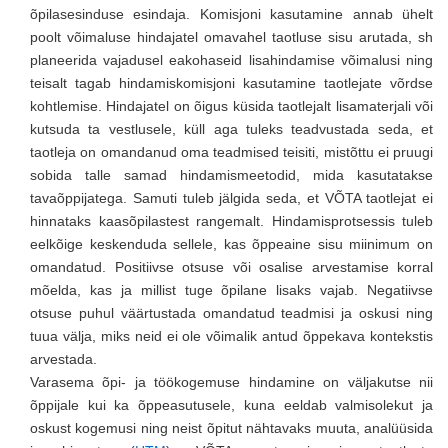
õpilasesinduse esindaja. Komisjoni kasutamine annab ühelt
poolt võimaluse hindajatel omavahel taotluse sisu arutada, sh
planeerida vajadusel eakohaseid lisahindamise võimalusi ning
teisalt tagab hindamiskomisjoni kasutamine taotlejate võrdse
kohtlemise. Hindajatel on õigus küsida taotlejalt lisamaterjali või
kutsuda ta vestlusele, küll aga tuleks teadvustada seda, et
taotleja on omandanud oma teadmised teisiti, mistõttu ei pruugi
sobida talle samad hindamismeetodid, mida kasutatakse
tavaõppijatega. Samuti tuleb jälgida seda, et VÕTA taotlejat ei
hinnataks kaasõpilastest rangemalt. Hindamisprotsessis tuleb
eelkõige keskenduda sellele, kas õppeaine sisu miinimum on
omandatud. Positiivse otsuse või osalise arvestamise korral
mõelda, kas ja millist tuge õpilane lisaks vajab. Negatiivse
otsuse puhul väärtustada omandatud teadmisi ja oskusi ning
tuua välja, miks neid ei ole võimalik antud õppekava kontekstis
arvestada.
Varasema õpi- ja töökogemuse hindamine on väljakutse nii
õppijale kui ka õppeasutusele, kuna eeldab valmisolekut ja
oskust kogemusi ning neist õpitut nähtavaks muuta, analüüsida