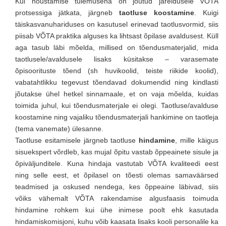
Kui nõustamise tulemusena on jõutud järeldusele VÕTA
protsessiga jätkata, järgneb
taotluse koostamine
. Kuigi
täiskasvanuhariduses on kasutusel erinevad taotlusvormid, siis
piisab VÕTA praktika alguses ka lihtsast õpilase avaldusest. Küll
aga tasub läbi mõelda, millised on tõendusmaterjalid, mida
taotlusele/avaldusele lisaks küsitakse – varasemate
õpisoorituste tõend (sh huvikoolid, teiste riikide koolid),
vabatahtlikku tegevust tõendavad dokumendid ning kindlasti
jõutakse ühel hetkel sinnamaale, et on vaja mõelda, kuidas
toimida juhul, kui tõendusmaterjale ei olegi. Taotluse/avalduse
koostamine ning vajaliku tõendusmaterjali hankimine on taotleja
(tema vanemate) ülesanne.
Taotluse esitamisele järgneb taotluse
hindamine
, mille käigus
sisuekspert võrdleb, kas mujal õpitu vastab õppeainete sisule ja
õpiväljunditele. Kuna hindaja vastutab VÕTA kvaliteedi eest
ning selle eest, et õpilasel on tõesti olemas samaväärsed
teadmised ja oskused nendega, kes õppeaine läbivad, siis
võiks vähemalt VÕTA rakendamise algusfaasis toimuda
hindamine rohkem kui ühe inimese poolt ehk kasutada
hindamiskomisjoni, kuhu võib kaasata lisaks kooli personalile ka