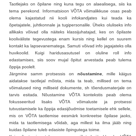
Taotlejaks on õpilane ning kuna tegu on alaealisega, siis ka
tema perekond. Informatsioon VÕTA võimalikkuse osas peab
olema kajastatud nii kooli infokandjates kui teada ka
õpetajatele, juhtkonnale ja tugipersonalile. Üheks oluliseks info
allikaks võivad olla näiteks klassijuhatajad, kes on õpilaste
kooliväliste tegevustega enam kursis ning kellel on suurem
kontakt ka lapsevanematega. Samuti võivad info jagajateks olla
huvikoolid. Kuigi haridusasutusel on oluline roll info
edastamises, siis soov mujal õpitut arvestada peab tulema
õppija poolelt.
Järgmine samm protsessis on
nõustamine
, mille käigus
aidatakse taotlejal mõista, mida ta teab, millised on tema
võimalused ning milliseid dokumente, sh tõendusmaterjale on
tarvis esitada. Nõustamine VÕTA kontekstis peab olema
fokusseeritud lisaks VÕTA võimaluste ja protsessi
tutvustamisele ka õppija edasijõudmise toetamisele ehk sellele,
mis on VÕTA taotlemise eesmärk konkreetse õpilase jaoks,
mida ta taotlemisega võidab, aga millest ka ilma jääb ning
kuidas õpilane tuleb edasiste õpingutega toime.