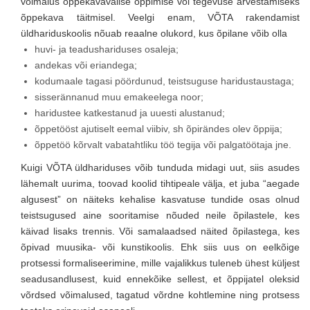
võimalus õppekavavälise õppimise või tegevuse arvestamiseks
õppekava täitmisel. Veelgi enam, VÕTA rakendamist
üldhariduskoolis nõuab reaalne olukord, kus õpilane võib olla
huvi- ja teadushariduses osaleja;
andekas või eriandega;
kodumaale tagasi pöördunud, teistsuguse haridustaustaga;
sisserännanud muu emakeelega noor;
haridustee katkestanud ja uuesti alustanud;
õppetööst ajutiselt eemal viibiv, sh õpirändes olev õppija;
õppetöö kõrvalt vabatahtliku töö tegija või palgatöötaja jne.
Kuigi VÕTA üldhariduses võib tunduda midagi uut, siis asudes
lähemalt uurima, toovad koolid tihtipeale välja, et juba “aegade
algusest” on näiteks kehalise kasvatuse tundide osas olnud
teistsugused aine sooritamise nõuded neile õpilastele, kes
käivad lisaks trennis. Või samalaadsed näited õpilastega, kes
õpivad muusika- või kunstikoolis. Ehk siis uus on eelkõige
protsessi formaliseerimine, mille vajalikkus tuleneb ühest küljest
seadusandlusest, kuid ennekõike sellest, et õppijatel oleksid
võrdsed võimalused, tagatud võrdne kohtlemine ning protsess