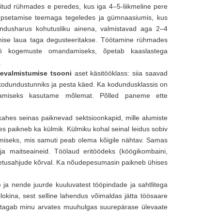
ritud rühmades e peredes, kus iga 4–5-liikmeline pere
 küpsetamise teemaga tegeledes ja gümnaasiumis, kus
ndusharus kohutusliku ainena, valmistavad aga 2–4
ühise laua taga degusteeritakse. Töötamine rühmades
öö kogemuste omandamiseks, õpetab kaaslastega
.
tevalmistumise tsooni
aset käsitööklass: siia saavad
d kodundustunniks ja pesta käed. Ka kodundusklassis on
damiseks kasutame mõlemat. Põlled paneme ette
ahes seinas paiknevad sektsioonkapid, mille alumiste
s paikneb ka külmik. Külmiku kohal seinal leidus sobiv
amiseks, mis samuti peab olema kõigile nähtav. Samas
a maitseaineid. Töölaud eritöödeks (köögikombaini,
setusahjude kõrval. Ka nõudepesumasin paikneb ühises
iti) ja nende juurde kuuluvatest tööpindade ja sahtlitega
lokina, sest selline lahendus võimaldas jätta töösaare
us tagab minu arvates muuhulgas suurepärase ülevaate