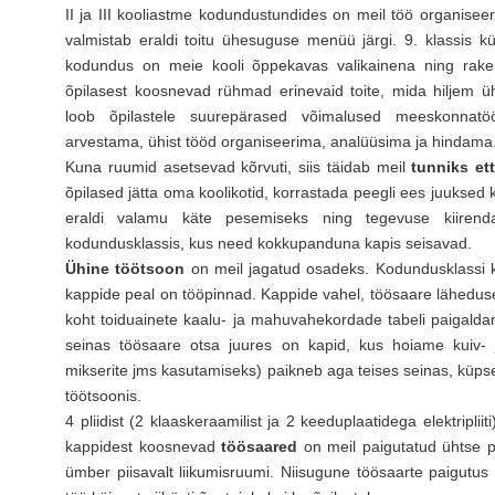
II ja III kooliastme kodundustundides on meil töö organisee
valmistab eraldi toitu ühesuguse menüü järgi. 9. klassis
kodundus on meie kooli õppekavas valikainena ning rake
õpilasest koosnevad rühmad erinevaid toite, mida hiljem 
loob õpilastele suurepärased võimalused meeskonnat
arvestama, ühist tööd organiseerima, analüüsima ja hindama
Kuna ruumid asetsevad kõrvuti, siis täidab meil
tunniks et
õpilased jätta oma koolikotid, korrastada peegli ees juukse
eraldi valamu käte pesemiseks ning tegevuse kiiren
kodundusklassis, kus need kokkupanduna kapis seisavad.
Ühine töötsoon
on meil jagatud osadeks. Kodundusklassi k
kappide peal on tööpinnad. Kappide vahel, töösaare läheduse
koht toiduainete kaalu- ja mahuvahekordade tabeli paigald
seinas töösaare otsa juures on kapid, kus hoiame kuiv- j
mikserite jms kasutamiseks) paikneb aga teises seinas, küp
töötsoonis.
4 pliidist (2 klaaskeraamilist ja 2 keeduplaatidega elektripli
kappidest koosnevad
töösaared
on meil paigutatud ühtse p
ümber piisavalt liikumisruumi. Niisugune töösaarte paigut