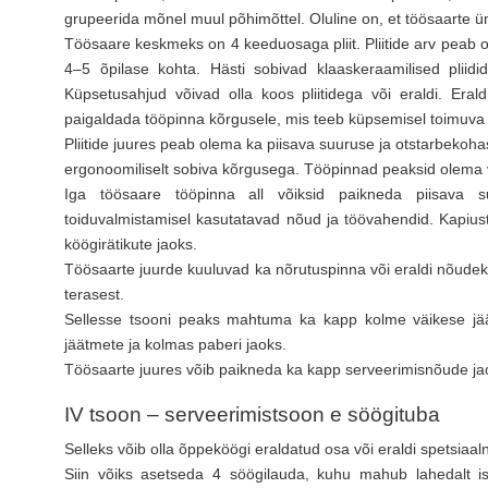
grupeerida mõnel muul põhimõttel. Oluline on, et töösaarte üm
Töösaare keskmeks on 4 keeduosaga pliit. Pliitide arv peab o
4–5 õpilase kohta. Hästi sobivad klaaskeraamilised plii
Küpsetusahjud võivad olla koos pliitidega või eraldi. Era
paigaldada tööpinna kõrgusele, mis teeb küpsemisel toimuva er
Pliitide juures peab olema ka piisava suuruse ja otstarbekoha
ergonoomiliselt sobiva kõrgusega. Tööpinnad peaksid olema v
Iga töösaare tööpinna all võiksid paikneda piisava 
toiduvalmistamisel kasutatavad nõud ja töövahendid. Kapius
köögirätikute jaoks.
Töösaarte juurde kuuluvad ka nõrutuspinna või eraldi nõudeku
terasest.
Sellesse tsooni peaks mahtuma ka kapp kolme väikese jäät
jäätmete ja kolmas paberi jaoks.
Töösaarte juures võib paikneda ka kapp serveerimisnõude jao
IV tsoon – serveerimistsoon e söögituba
Selleks võib olla õppeköögi eraldatud osa või eraldi spetsia
Siin võiks asetseda 4 söögilauda, kuhu mahub lahedalt i