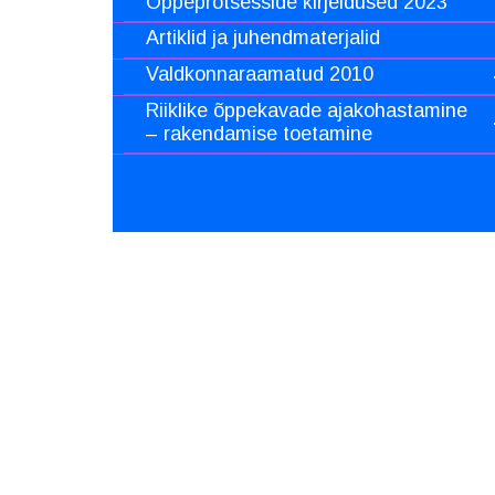
Õppeprotsesside kirjeldused 2023
Artiklid ja juhendmaterjalid
Valdkonnaraamatud 2010
Riiklike õppekavade ajakohastamine
– rakendamise toetamine