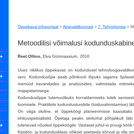
Oppekava infoportaal
>
Ainevaldkonnad
>
7. Tehnoloogia
>
M
Metoodilisi võimalusi kodunduskabine
Reet Ollino,
Elva Gümnaasium, 2010
Uues riiklikus õppekavas on kodundusel tehnoloogiavaldko
seni. Kodundusõpe peab põhikooli lõpuks tagama õpilasele
menüüd kavandades ja analüüsides, valmistada mitmekesi
majapidamisega.
Kodundusõppe tulemuslikuks korraldamiseks tuleb senises
loomisele. Praktiliste kodundustundide (toiduvalmistamise) l
On väga oluline, et õppeköögi planeerimisse kaasataks k
ehitusspetsialistid. Õpetaja peaks siinkohal põhjalikult lä
tulenevad nõuded õppeköögile. Vastasel juhul ei pruugi köök 
Käsitöö- ja kodundusklass võiksid asetseda kõrvuti ja oll