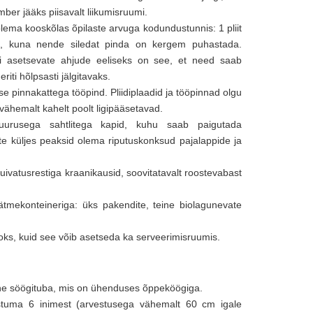
ber jääks piisavalt liikumisruumi.
lema kooskõlas õpilaste arvuga kodundustunnis: 1 pliit
did, kuna nende siledat pinda on kergem puhastada.
ldi asetsevate ahjude eeliseks on see, et need saab
iti hõlpsasti jälgitavaks.
se pinnakattega tööpind. Pliidiplaadid ja tööpinnad olgu
ähemalt kahelt poolt ligipääsetavad.
suurusega sahtlitega kapid, kuhu saab paigutada
te küljes peaksid olema riputuskonksud pajalappide ja
ivatusrestiga kraanikausid, soovitatavalt roostevabast
mekonteineriga: üks pakendite, teine biolagunevate
ks, kuid see võib asetseda ka serveerimisruumis.
alne söögituba, mis on ühenduses õppeköögiga.
stuma 6 inimest (arvestusega vähemalt 60 cm igale