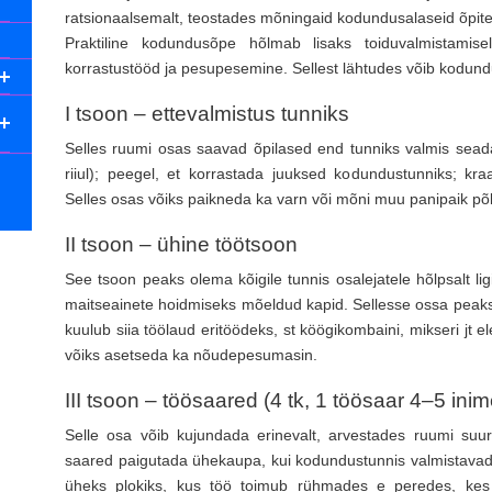
ratsionaalsemalt, teostades mõningaid kodundusalaseid õpitege
Praktiline kodundusõpe hõlmab lisaks toiduvalmistami
korrastustööd ja pesupesemine. Sellest lähtudes võib kodundu
I tsoon – ettevalmistus tunniks
Selles ruumi osas saavad õpilased end tunniks valmis seada
riiul); peegel, et korrastada juuksed kodundustunniks; kr
Selles osas võiks paikneda ka varn või mõni muu panipaik põ
II tsoon – ühine töötsoon
See tsoon peaks olema kõigile tunnis osalejatele hõlpsalt li
maitseainete hoidmiseks mõeldud kapid. Sellesse ossa peak
kuulub siia töölaud eritöödeks, st köögikombaini, mikseri jt e
võiks asetseda ka nõudepesumasin.
III tsoon – töösaared (4 tk, 1 töösaar 4–5 ini
Selle osa võib kujundada erinevalt, arvestades ruumi suuru
saared paigutada ühekaupa, kui kodundustunnis valmistavad 1–
üheks plokiks, kus töö toimub rühmades e peredes, kes 