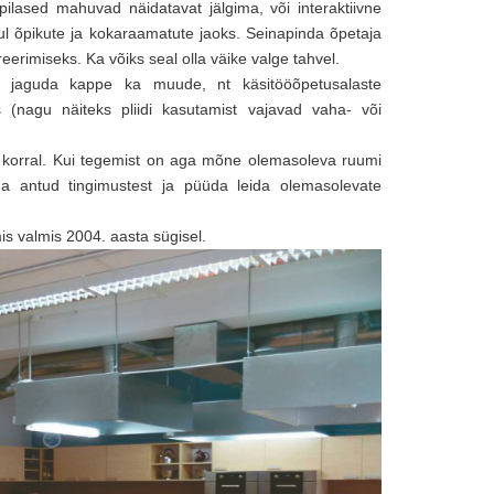
ilased mahuvad näidatavat jälgima, või interaktiivne
iul õpikute ja kokaraamatute jaoks. Seinapinda õpetaja
rimiseks. Ka võiks seal olla väike valge tahvel.
is jaguda kappe ka muude, nt käsitööõpetusalaste
s (nagu näiteks pliidi kasutamist vajavad vaha- või
se korral. Kui tegemist on aga mõne olemasoleva ruumi
da antud tingimustest ja püüda leida olemasolevate
mis valmis 2004. aasta sügisel.