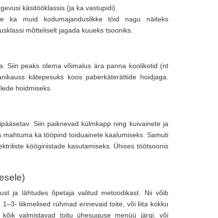
vusi käsitööklassis (ja ka vastupidi).
sele ka muid kodumajanduslikke töid nagu näiteks
sklassi mõtteliselt jagada kuueks tsooniks.
. Siin peaks olema võimalus ära panna koolikotid (nt
aanikauss kätepesuks koos paberkäterättide hoidjaga.
llede hoidmiseks.
gipääsetav. Siin paiknevad külmkapp ning kuivainete ja
s mahtuma ka tööpind toiduainete kaalumiseks. Samuti
lektriliste köögiriistade kasutamiseks. Ühises töötsoonis
mesele)
st ja lähtudes õpetaja valitud metoodikast. Nii võib
3- liikmelised rühmad erinevaid toite, või liita kokku
kõik valmistavad toitu ühesuguse menüü järgi, või