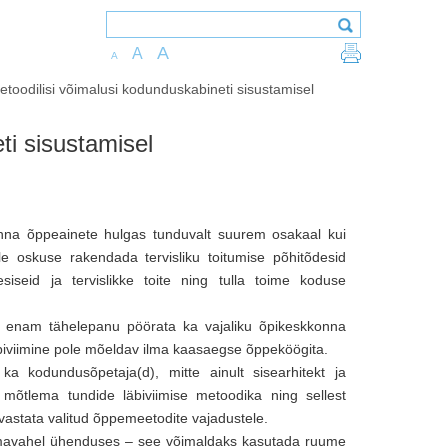
A
A
A
etoodilisi võimalusi kodunduskabineti sisustamisel
ti sisustamisel
nna õppeainete hulgas tunduvalt suurem osakaal kui
 oskuse rakendada tervisliku toitumise põhitõdesid
seid ja tervislikke toite ning tulla toime koduse
t enam tähelepanu pöörata ka vajaliku õpikeskkonna
äbiviimine pole mõeldav ilma kaasaegse õppeköögita.
a kodundusõpetaja(d), mitte ainult sisearhitekt ja
bi mõtlema tundide läbiviimise metoodika ning sellest
vastata valitud õppemeetodite vajadustele.
a omavahel ühenduses – see võimaldaks kasutada ruume