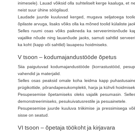
inimesele). Lauad võiksid olla suhteliselt kerge kaaluga, et
neist suur ühine söögilaud.
Laudade juurde kuuluvad kerged, mugava seljatoega toolid
õpilaste arvuga, lisaks võiks olla ka mõned toolid külaliste jao
Selles ruumi osas võiks paikneda ka serveerimisnõude kapp
vajalike nõude ning lauanõude jaoks, samuti sahtlid serveeri
ka koht (kapp või sahtlid) lauapesu hoidmiseks.
V tsoon – kodumajandustööde õpetus
Siia paigutuvad kodumajandustööde (korrastustööd, pesupe
vahendid ja materjalid.
Selles osas peaksid omale koha leidma kapp puhastusainete
prügikottide, põrandapesukomplekti, harja ja kühvli hoidmisek
Pesupesemise õpetamiseks oleks vajalik pesumasin. Selles
demonstreerimiseks, pesukuivatusrestile ja pesuainetele.
Pesupesemise juurde kuuluva triikimise ja pressimisega või
sisse on seatud.
VI tsoon – õpetaja töökoht ja kirjavara