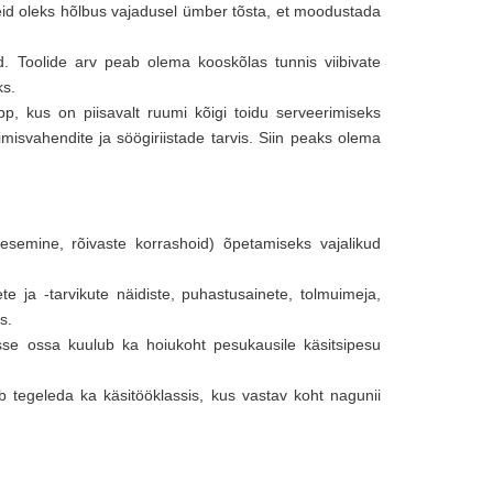
 neid oleks hõlbus vajadusel ümber tõsta, et moodustada
. Toolide arv peab olema kooskõlas tunnis viibivate
ks.
, kus on piisavalt ruumi kõigi toidu serveerimiseks
misvahendite ja söögiriistade tarvis. Siin peaks olema
semine, rõivaste korrashoid) õpetamiseks vajalikud
 ja -tarvikute näidiste, puhastusainete, tolmuimeja,
s.
se ossa kuulub ka hoiukoht pesukausile käsitsipesu
b tegeleda ka käsitööklassis, kus vastav koht nagunii