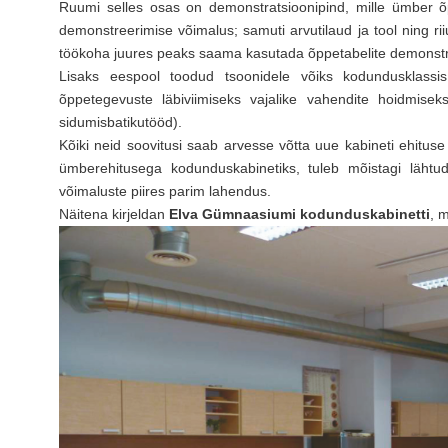
Ruumi selles osas on demonstratsioonipind, mille ümber õp
demonstreerimise võimalus; samuti arvutilaud ja tool ning ri
töökoha juures peaks saama kasutada õppetabelite demonstree
Lisaks eespool toodud tsoonidele võiks kodundusklass
õppetegevuste läbiviimiseks vajalike vahendite hoidmisek
sidumisbatikutööd).
Kõiki neid soovitusi saab arvesse võtta uue kabineti ehitu
ümberehitusega kodunduskabinetiks, tuleb mõistagi lähtu
võimaluste piires parim lahendus.
Näitena kirjeldan
Elva Gümnaasiumi kodunduskabinetti
, 