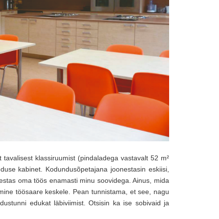
tavalisest klassiruumist (pindaladega vastavalt 52 m²
duse kabinet. Kodundusõpetajana joonestasin eskiisi,
rvestas oma töös enamasti minu soovidega. Ainus, mida
damine töösaare keskele. Pean tunnistama, et see, nagu
ustunni edukat läbiviimist. Otsisin ka ise sobivaid ja