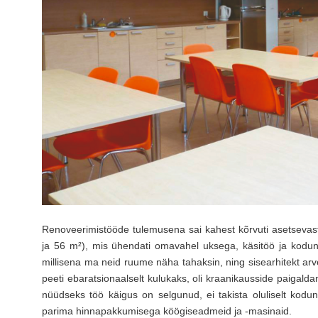
Renoveerimistööde tulemusena sai kahest kõrvuti asetsevast 
ja 56 m²), mis ühendati omavahel uksega, käsitöö ja kodun
millisena ma neid ruume näha tahaksin, ning sisearhitekt a
peeti ebaratsionaalselt kulukaks, oli kraanikausside paigal
nüüdseks töö käigus on selgunud, ei takista oluliselt kodund
parima hinnapakkumisega köögiseadmeid ja -masinaid.