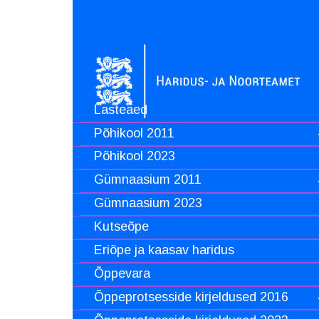
Lasteaed
Põhikool 2011
Põhikool 2023
Gümnaasium 2011
Gümnaasium 2023
Kutseõpe
Eriõpe ja kaasav haridus
Õppevara
Õppeprotsesside kirjeldused 2016