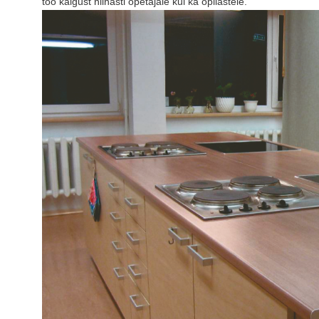
töö käigust niihästi õpetajale kui ka õpilastele.