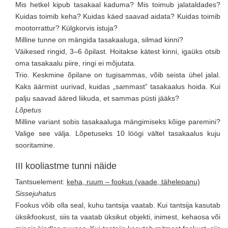
Mis hetkel kipub tasakaal kaduma? Mis toimub jalataldades?
Kuidas toimib keha? Kuidas käed saavad aidata? Kuidas toimib
mootorrattur? Külgkorvis istuja?
Milline tunne on mängida tasakaaluga, silmad kinni?
Väikesed ringid, 3–6 õpilast. Hoitakse kätest kinni, igaüks otsib
oma tasakaalu piire, ringi ei mõjutata.
Trio. Keskmine õpilane on tugisammas, võib seista ühel jalal.
Kaks äärmist uurivad, kuidas „sammast” tasakaalus hoida. Kui
palju saavad ääred liikuda, et sammas püsti jääks?
Lõpetus
Milline variant sobis tasakaaluga mängimiseks kõige paremini?
Valige see välja. Lõpetuseks 10 löögi vältel tasakaalus kuju
sooritamine.
III kooliastme tunni näide
Tantsuelement:
keha, ruum – fookus (vaade, tähelepanu)
Sissejuhatus
Fookus võib olla seal, kuhu tantsija vaatab. Kui tantsija kasutab
üksikfookust, siis ta vaatab üksikut objekti, inimest, kehaosa või