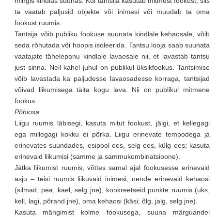
mingis kindlas suunas. Kui tantsija kasutab mitmest fookust, siis
ta vaatab paljusid objekte või inimesi või muudab ta oma
fookust ruumis.
Tantsija võib publiku fookuse suunata kindlale kehaosale, võib
seda rõhutada või hoopis isoleerida. Tantsu looja saab suunata
vaatajate tähelepanu kindlale lavaosale nii, et lavastab tantsu
just sinna. Neil kahel juhul on publikul üksikfookus. Tantsimise
võib lavastada ka paljudesse lavaosadesse korraga, tantsijad
võivad liikumisega täita kogu lava. Nii on publikul mitmene
fookus.
Põhiosa
Liigu ruumis läbisegi, kasuta mitut fookust, jälgi, et kellegagi
ega millegagi kokku ei põrka. Liigu erinevate tempodega ja
erinevates suundades, esipool ees, selg ees, külg ees; kasuta
erinevaid liikumisi (samme ja sammukombinatsioone).
Jätka liikumist ruumis, võttes samal ajal fookusesse erinevaid
asju – teisi ruumis liikuvaid inimesi, nende erinevaid kehaosi
(silmad, pea, kael, selg jne), konkreetseid punkte ruumis (uks,
kell, lagi, põrand jne), oma kehaosi (käsi, õlg, jalg, selg jne).
Kasuta mängimist kolme fookusega, suuna märguandel