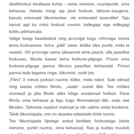
üksikfookus kindlasse kohta – teine inimene, ruumipunkt, oma
kehaosa. Vaheta mingi aja järel fookust, lähene–kaugene,
kasuta erinevaid liikumisviise, ole erinevatel tasanditel. Taju
samal ajal ka mitut fookust ruumis, kellegagi ega millegagi
kokku põrkamata.
Valige keegi kaaslastest ning proovige kogu rühmaga minna
tema fookusesse, tema „pildi” sisse, leidke üles punkt, mida ta
vaatab. Või proovige sama ülesannet teha paaris, olla paarilise
fookuses, liikuda kaasa tema fookuse-pilguga. Proovi oma
fookuse-pilguga panna liikuma paarilise kehaosad. Proovi
panna teda tegema ringe, kiikumist, nurki jne.
„Filmi” 3 minuti jooksul ruumis kõike, mida näed. Sule silmad
ning taasta mõttes filmitu, „vaata” uuesti läbi. Tee mõttes
montaaž ja jäta filmile alles kõige eredamad hetked. Pane
filmitu oma kehasse ja liigu kogu filmimaterjal läbi, esita see
liikudes. Salvesta saadud materjal ja ole valmis seda kordama.
Tekib liikumisjada, mis on aluseks edasisele tööle tunnis.
Tee liikumisjada õpetaja antud kindlate fookustega (teine
inimene, punkt ruumis, oma kehaosa). Kas ja kuidas muutub