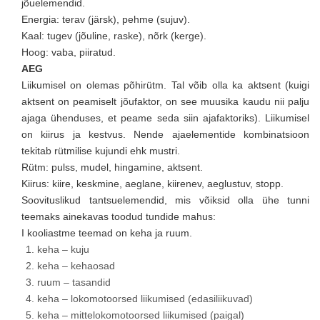
jõuelemendid.
Energia: terav (järsk), pehme (sujuv).
Kaal: tugev (jõuline, raske), nõrk (kerge).
Hoog: vaba, piiratud.
AEG
Liikumisel on olemas põhirütm. Tal võib olla ka aktsent (kuigi
aktsent on peamiselt jõufaktor, on see muusika kaudu nii palju
ajaga ühenduses, et peame seda siin ajafaktoriks). Liikumisel
on kiirus ja kestvus. Nende ajaelementide kombinatsioon
tekitab rütmilise kujundi ehk mustri.
Rütm: pulss, mudel, hingamine, aktsent.
Kiirus: kiire, keskmine, aeglane, kiirenev, aeglustuv, stopp.
Soovituslikud tantsuelemendid, mis võiksid olla ühe tunni
teemaks ainekavas toodud tundide mahus:
I kooliastme teemad on keha ja ruum.
keha – kuju
keha – kehaosad
ruum – tasandid
keha – lokomotoorsed liikumised (edasiliikuvad)
keha – mittelokomotoorsed liikumised (paigal)