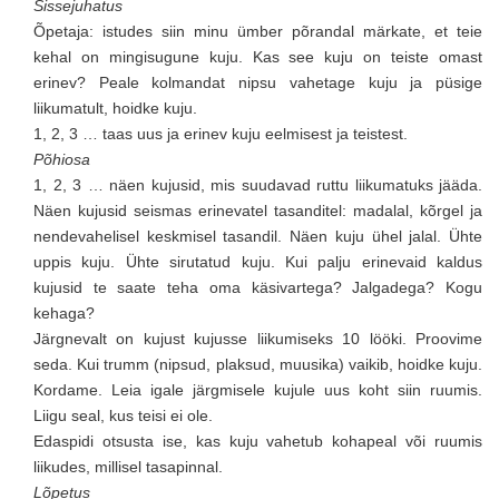
Sissejuhatus
Õpetaja: istudes siin minu ümber põrandal märkate, et teie
kehal on mingisugune kuju. Kas see kuju on teiste omast
erinev? Peale kolmandat nipsu vahetage kuju ja püsige
liikumatult, hoidke kuju.
1, 2, 3 … taas uus ja erinev kuju eelmisest ja teistest.
Põhiosa
1, 2, 3 … näen kujusid, mis suudavad ruttu liikumatuks jääda.
Näen kujusid seismas erinevatel tasanditel: madalal, kõrgel ja
nendevahelisel keskmisel tasandil. Näen kuju ühel jalal. Ühte
uppis kuju. Ühte sirutatud kuju. Kui palju erinevaid kaldus
kujusid te saate teha oma käsivartega? Jalgadega? Kogu
kehaga?
Järgnevalt on kujust kujusse liikumiseks 10 lööki. Proovime
seda. Kui trumm (nipsud, plaksud, muusika) vaikib, hoidke kuju.
Kordame. Leia igale järgmisele kujule uus koht siin ruumis.
Liigu seal, kus teisi ei ole.
Edaspidi otsusta ise, kas kuju vahetub kohapeal või ruumis
liikudes, millisel tasapinnal.
Lõpetus