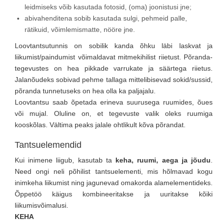
leidmiseks võib kasutada fotosid, (oma) joonistusi jne;
abivahenditena sobib kasutada sulgi, pehmeid palle,
rätikuid, võimlemismatte, nööre jne.
Loovtantsutunnis on sobilik kanda õhku läbi laskvat ja
liikumist/paindumist võimaldavat mitmekihilist riietust. Põranda-
tegevustes on hea pikkade varrukate ja säärtega riietus.
Jalanõudeks sobivad pehme tallaga mittelibisevad sokid/sussid,
põranda tunnetuseks on hea olla ka paljajalu.
Loovtantsu saab õpetada erineva suurusega ruumides, õues
või mujal. Oluline on, et tegevuste valik oleks ruumiga
kooskõlas. Vältima peaks jalale ohtlikult kõva põrandat.
Tantsuelemendid
Kui inimene liigub, kasutab ta
keha, ruumi, aega ja jõudu
.
Need ongi neli põhilist tantsuelementi, mis hõlmavad kogu
inimkeha liikumist ning jagunevad omakorda alamelementideks.
Õppetöö käigus kombineeritakse ja uuritakse kõiki
liikumisvõimalusi.
KEHA