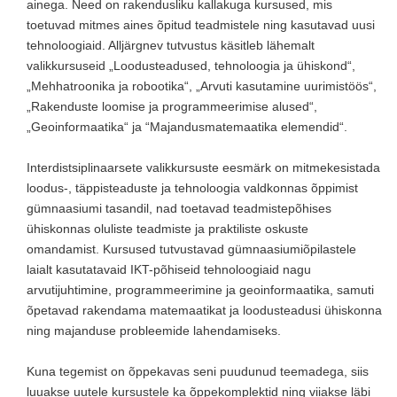
ainega. Need on rakendusliku kallakuga kursused, mis
toetuvad mitmes aines õpitud teadmistele ning kasutavad uusi
tehnoloogiaid. Alljärgnev tutvustus käsitleb lähemalt
valikkursuseid „Loodusteadused, tehnoloogia ja ühiskond“,
„Mehhatroonika ja robootika“, „Arvuti kasutamine uurimistöös“,
„Rakenduste loomise ja programmeerimise alused“,
„Geoinformaatika“ ja “Majandusmatemaatika elemendid“.
Interdistsiplinaarsete valikkursuste eesmärk on mitmekesistada
loodus-, täppisteaduste ja tehnoloogia valdkonnas õppimist
gümnaasiumi tasandil, nad toetavad teadmistepõhises
ühiskonnas oluliste teadmiste ja praktiliste oskuste
omandamist. Kursused tutvustavad gümnaasiumiõpilastele
laialt kasutatavaid IKT-põhiseid tehnoloogiaid nagu
arvutijuhtimine, programmeerimine ja geoinformaatika, samuti
õpetavad rakendama matemaatikat ja loodusteadusi ühiskonna
ning majanduse probleemide lahendamiseks.
Kuna tegemist on õppekavas seni puudunud teemadega, siis
luuakse uutele kursustele ka õppekomplektid ning viiakse läbi