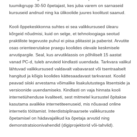
tuumikgrupp 30-50 õpetajast, kes juba varem on sarnaseid
kursuseid andnud ning ka ülikoolide juures koolitust saanud.
Kooli õppekeskkonna suhtes ei sea valikkursused ülearu
kõrgeid nõudmisi, kuid on selge, et tehnoloogiaga seotud
praktiliste tegevuste puhul ei piisa pliitasist ja paberist. Arvutite
osas orienteerutakse praegu koolides olevale keskmisele
arvutipargile. Seal, kus arvutiklassis on põhiliselt 15 aastat
vanad PC-d, tuleb arvuteid kindlasti uuendada. Tarkvara valikul
lähtuvad valikkursused valdavalt vabavarast või tsentraalselt
hangitud ja kõigis koolides kättesaadavast tarkvarast. Koolid
peavad siiski arvestama võimalike lisakulutustega litsentside ja
versioonide uuendamiseks. Kindlasti on vaja hinnata kooli
internetiühenduse kvaliteeti, sest mitmetel kursustel õpitakse
kasutama avalikke internetiteenuseid, mis nõuavad online
internetis töötamist. Interdistsiplinaarsete valikkursuste
õpetamisel on hädavajalikud ka õpetaja arvutid ning
demonstratsioonivahendid (digiprojektorid või-tahvlid).