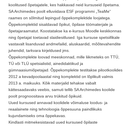
koolitused õpetajatele, kes hakkavad neid kursuseid õpetama.
SA Archimedes poolt elluviidava ESF programmi „TeaMe“
raames on sõlmitud lepingud õppekomplektide loojatega.
Õppekomplektid sisaldavad õpikut, õpilase töömaterjale ja
õpetajaraamatut. Koostatakse ka e-kursus Moodle keskkonnas
ning õpetajat toetavad slaidiesitlused. Iga kursuse spetsiifikale
vastavalt lisanduvad andmefailid, aluskaardid, mõõtevahendite
juhendid, tarkvara kirjeldused jms.
Õppekomplekte loovad meeskonnad, mille liikmeteks on TTÜ,
TÜ või TLÜ spetsialistid, ainedidaktikud ja
gümnaasiumiõpetajad. Õppekomplekte testitakse pilootkoolides
2012 a kevadpoolaastal ning komplektid on lõplikult valmis
2013 a. maikuuks. Kõik materjalid tehakse vabalt
kättesaadavaks veebis, samuti tellib SA Archimedes koolide
poolt prognoositava arvu trükitud õpikuid.
Uued kursused annavad koolidele võimaluse loodus- ja
reaalainete ning tehnoloogia õppesuuna paindlikuks
kujundamiseks oma õppekavas.
Kindlasti mitmekesistavad uued kursused õpilaste