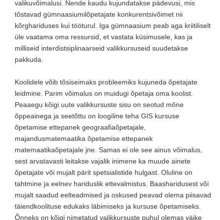
valikuvõimalusi. Nende kaudu kujundatakse pädevusi, mis
tõstavad gümnaasiumilõpetajate konkurentsivõimet nii
kõrghariduses kui tööturul. Iga gümnaasium peab aga kriitiliselt
üle vaatama oma ressursid, et vastata küsimusele, kas ja
milliseid interdistsiplinaarseid valikkursuseid suudetakse
pakkuda.
Koolidele võib tõsiseimaks probleemiks kujuneda õpetajate
leidmine. Parim võimalus on muidugi õpetaja oma koolist.
Peaaegu kõigi uute valikkursuste sisu on seotud mõne
õppeainega ja seetõttu on loogiline teha GIS kursuse
õpetamise ettepanek geograafiaõpetajale,
majandusmatemaatika õpetamise ettepanek
matemaatikaõpetajale jne. Samas ei ole see ainus võimalus,
sest arvatavasti leitakse vajalik inimene ka muude ainete
õpetajate või mujalt pärit spetsialistide hulgast. Oluline on
tahtmine ja eelnev hariduslik ettevalmistus. Baasharidusest või
mujalt saadud eelteadmised ja oskused peavad olema piisavad
täiendkoolituse edukaks läbimiseks ja kursuse õpetamiseks.
Õnneks on kõigi nimetatud valikkursuste puhul olemas väike