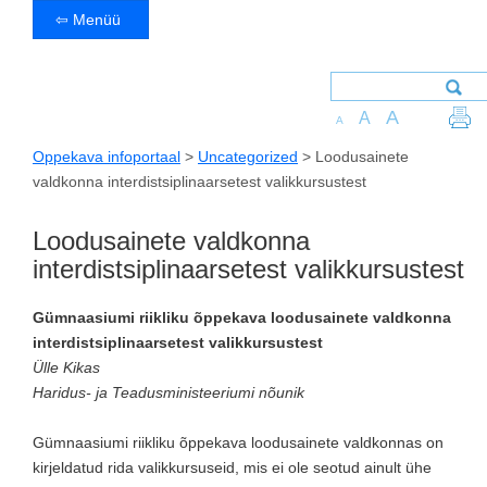
⇦ Menüü
A
A
A
Oppekava infoportaal
>
Uncategorized
>
Loodusainete
valdkonna interdistsiplinaarsetest valikkursustest
Loodusainete valdkonna
interdistsiplinaarsetest valikkursustest
Gümnaasiumi riikliku õppekava loodusainete valdkonna
interdistsiplinaarsetest valikkursustest
Ülle Kikas
Haridus- ja Teadusministeeriumi nõunik
Gümnaasiumi riikliku õppekava loodusainete valdkonnas on
kirjeldatud rida valikkursuseid, mis ei ole seotud ainult ühe