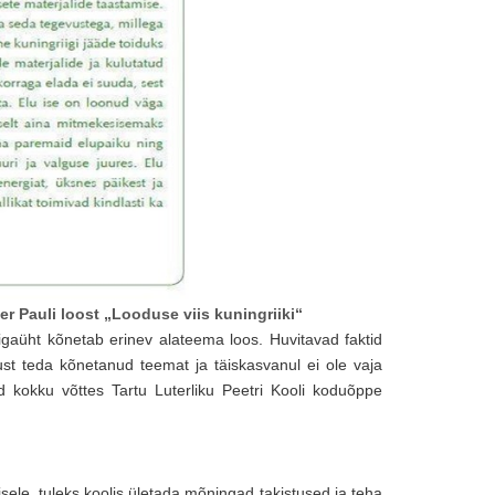
r Pauli loost „Looduse viis kuningriiki“
– igaüht kõnetab erinev alateema loos. Huvitavad faktid
st teda kõnetanud teemat ja täiskasvanul ei ole vaja
d kokku võttes Tartu Luterliku Peetri Kooli koduõppe
isele, tuleks koolis ületada mõningad takistused ja teha