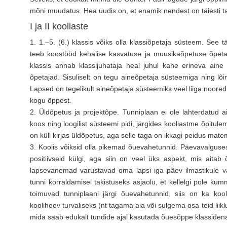
mõni muudatus. Hea uudis on, et enamik nendest on täiesti t
I ja II kooliaste
1. 1.–5. (6.) klassis võiks olla klassiõpetaja süsteem. See 
teeb koostööd kehalise kasvatuse ja muusikaõpetuse õpetaj
klassis annab klassijuhataja heal juhul kahe erineva aine
õpetajad. Sisuliselt on tegu aineõpetaja süsteemiga ning lõ
Lapsed on tegelikult aineõpetaja süsteemiks veel liiga noored. P
kogu õppest.
2. Üldõpetus ja projektõpe. Tunniplaan ei ole lahterdatud 
koos ning loogilist süsteemi pidi, järgides kooliastme õpitule
on küll kirjas üldõpetus, aga selle taga on ikkagi peidus matem
3. Koolis võiksid olla pikemad õuevahetunnid. Päevavalguses
positiivseid külgi, aga siin on veel üks aspekt, mis aitab
lapsevanemad varustavad oma lapsi iga päev ilmastikule va
tunni korraldamisel takistuseks asjaolu, et kellelgi pole ku
toimuvad tunniplaani järgi õuevahetunnid, siis on ka koo
koolihoov turvaliseks (nt tagama aia või sulgema osa teid liik
mida saab edukalt tundide ajal kasutada õuesõppe klassiden