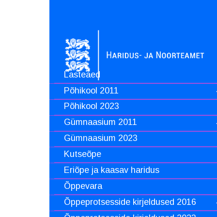
Lasteaed
Põhikool 2011
Põhikool 2023
Gümnaasium 2011
Gümnaasium 2023
Kutseõpe
Eriõpe ja kaasav haridus
Õppevara
Õppeprotsesside kirjeldused 2016