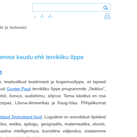
A
A
A
is ja lasteaias
ppimise kaudu ehk tervikliku õppe
m
e, teaduslikud teadmised ja kogemusõppe, et lapsed
enud
Gunter Pauli
tervikliku õppe programmile „Seiklus“,
stöö, loovus, uudishimu, sõprus. Tema käsitlus on osa
roopas, Lõuna-Ameerikas ja Kaug-Idas. Põhjalikumat
utatud 3minutised lood
. Lugudest on arendatud õpiideid
dus, eetika, ajalugu, geograafia, matemaatika, eluviis,
aalne intelligentsus, kunstiline väljendus, süsteemne