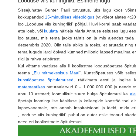
Looduse viis kuningriiki. Esimene lugu
Sissejuhatav Gunter Pauli tutvustus, üks lugu koos võim
kokkupandud
15-minutilises videolõigus
(vt videot alates 4:20
loo „Looduse viis kuningriiki“ põhjal. Huvi korral saab vaad
ette loeb, või
kuulata
näitleja Maria Annuse esituses lugu ees
loo tausta, mis tema jaoks tähtis on ja mis ajendas teda 
detsembris 2020. Olin talle abiks ja toeks, et arutada ning 
tema lugude järgi õpivad kümned miljonid lapsed maailma eri 
riigi ja rahva eripärast.
Kui võtame vaatluse alla II kooliastme loodusõpetuse õpitule
teema „
Elu mitmekesisus Maal
“. Kunstiõpetuses võib sell
kunstiõpetuse õpitulemused
, rääkimata eesti ja inglise 
matemaatikas
naturaalarvud 0 – 1 000 000 000 ja nende esit
arvu 10 astmed; loomulikult suure hulga õpitulemusi ka
aja
õpetaja loomingulise käsitluse ja kolleegide koostöö toel a
lapsevanemale, mis annab inspiratsiooni ja ideid, mida eri
„Looduse viis kuningriiki“ puhul on autor esile toonud aka
need eri kooliastmete õpitulemusi.