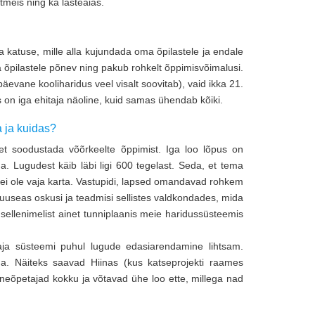
tmeis ning ka lasteaias.
a katuse, mille alla kujundada oma õpilastele ja endale
ka õpilastele põnev ning pakub rohkelt õppimisvõimalusi.
äevane kooliharidus veel visalt soovitab), vaid ikka 21.
mis on iga ehitaja näoline, kuid samas ühendab kõiki.
 ja kuidas?
et soodustada võõrkeelte õppimist. Iga loo lõpus on
a. Lugudest käib läbi ligi 600 tegelast. Seda, et tema
ei ole vaja karta. Vastupidi, lapsed omandavad rohkem
useas oskusi ja teadmisi sellistes valdkondades, mida
ellenimelist ainet tunniplaanis meie haridussüsteemis
taja süsteemi puhul lugude edasiarendamine lihtsam.
eha. Näiteks saavad Hiinas (kus katseprojekti raames
ineõpetajad kokku ja võtavad ühe loo ette, millega nad