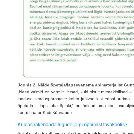
Joonis 2. Näide õpetaja/lapsevanema abimaterjalist Gunte
„Need valmid on vormilt lihtsad, kuid sisult mitmekihilised 
looduse seaduspärasuste kohta juhivad last edasi uurima ju
õpetada – laps juba õpibki,” on öelnud oma koolitusmuljei
koordinaator Kadi Künnapuu.
Kuidas rakendada lugude järgi õppimist tavakoolis?
Selleks, et edukalt minna üle Gunter Pauli lugude järgi õppim