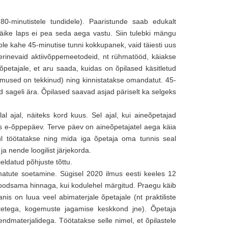
0-minutistele tundidele). Paaristunde saab edukalt
äike laps ei pea seda aega vastu. Siin tulebki mängu
ole kahe 45-minutise tunni kokkupanek, vaid täiesti uus
erinevaid aktiivõppemeetodeid, nt rühmatööd, käiakse
õpetajale, et aru saada, kuidas on õpilased käsitletud
mused on tekkinud) ning kinnistatakse omandatut. 45-
d sageli ära. Õpilased saavad asjad päriselt ka selgeks
l ajal, näiteks kord kuus. Sel ajal, kui aineõpetajad
ks e-õppepäev. Terve päev on aineõpetajatel aega käia
uul töötatakse ning mida iga õpetaja oma tunnis seal
ja nende loogilist järjekorda.
eldatud põhjuste tõttu.
matute soetamine. Sügisel 2020 ilmus eesti keeles 12
oodsama hinnaga, kui kodulehel märgitud. Praegu käib
nis on luua veel abimaterjale õpetajale (nt praktiliste
tetega, kogemuste jagamise keskkond jne). Õpetaja
dmaterjalidega. Töötatakse selle nimel, et õpilastele