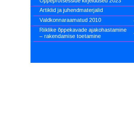
Õppeprotsesside kirjeldused 2023
Artiklid ja juhendmaterjalid
Valdkonnaraamatud 2010
Riiklike õppekavade ajakohastamine
– rakendamise toetamine