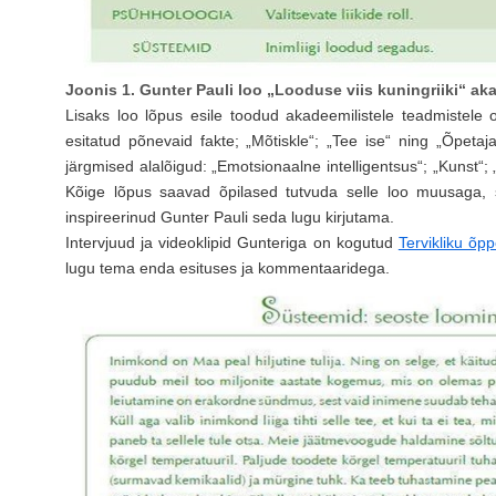
Joonis 1. Gunter Pauli loo „Looduse viis kuningriiki“ a
Lisaks loo lõpus esile toodud akadeemilistele teadmistele 
esitatud põnevaid fakte; „Mõtiskle“; „Tee ise“ ning „Õpetaja
järgmised alalõigud: „Emotsionaalne intelligentsus“; „Kunst“; 
Kõige lõpus saavad õpilased tutvuda selle loo muusaga, s
inspireerinud Gunter Pauli seda lugu kirjutama.
Intervjuud ja videoklipid Gunteriga on kogutud
Tervikliku õp
lugu tema enda esituses ja kommentaaridega.