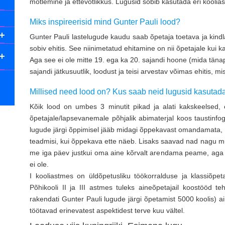
mõtlemine ja ettevõtlikkus. Lugusid sobib kasutada eri koolias
Miks inspireerisid mind Gunter Pauli lood?
Gunter Pauli lastelugude kaudu saab õpetaja toetava ja kindl
sobiv ehitis. See niinimetatud ehitamine on nii õpetajale kui 
Aga see ei ole mitte 19. ega ka 20. sajandi hoone (mida tänap
sajandi jätkusuutlik, loodust ja teisi arvestav võimas ehitis, 
Millised need lood on? Kus saab neid lugusid kasutada
Kõik lood on umbes 3 minutit pikad ja alati kakskeelsed, 
õpetajale/lapsevanemale põhjalik abimaterjal koos taustinfog
lugude järgi õppimisel jääb midagi õppekavast omandamata, 
teadmisi, kui õppekava ette näeb. Lisaks saavad nad nagu mu
me iga päev justkui oma aine kõrvalt arendama peame, aga s
ei ole.
I kooliastmes on üldõpetusliku töökorralduse ja klassiõpe
Põhikooli II ja III astmes tuleks aineõpetajail koostööd t
rakendati Gunter Pauli lugude järgi õpetamist 5000 koolis) a
töötavad erinevatest aspektidest terve kuu vältel.