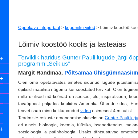
Oppekava infoportaal
>
kogumiku viited
>
Lõimiv koostöö kool
Lõimiv koostöö koolis ja lasteaias
Terviklik haridus Gunter Pauli lugude järgi õ
programm „Seiklus”
Margit Randmaa,
Põltsamaa Ühisgümnaasiu
Olen oma õpetatavates ainetes sidunud lugude jutustamis
õpiksid maailma nägema kui seostatud tervikut. Olen tugin
mille olulised märksõnad on seosed, elu, inspiratsioon, koo
tavaõppest paljudes koolides Ameerika Ühendriikides, Eu
teavet saab minu kokkupandud
video
esimesest 4 minutist.
Teadmiste-oskuste omandamise aluseks on
Gunter Pauli kirj
eri aineis: bioloogia, keemia, füüsika, inseneriteadus, majan
sotsioloogia ja psühholoogia. Lisaks tähtsustuvad emotsion