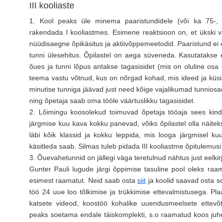
III kooliaste
1. Kool peaks üle minema paaristundidele (või ka 75-, 8
rakendada I kooliastmes. Esimene reaktsioon on, et ükski v
nüüdisaegne õpikäsitus ja aktiivõppemeetodid. Paaristund ei 
tunni ülesehitus. Õpilastel on aega süveneda. Kasutatakse 
õues ja tunni lõpus antakse tagasisidet (mis on oluline osa 
teema vastu võtnud, kus on nõrgad kohad, mis ideed ja küsi
minutise tunniga jäävad just need kõige vajalikumad tunniosa
ning õpetaja saab oma tööle väärtuslikku tagasisidet.
2. Lõimingu koosolekud toimuvad õpetaja tööaja sees kindla
järgmise kuu kava kokku panevad, võiks õpilastel olla näite
läbi kõik klassid ja kokku leppida, mis looga järgmisel k
käsitleda saab. Silmas tuleb pidada III kooliastme õpitulemusi 
3. Õuevahetunnid on jällegi väga teretulnud nähtus just eelkirj
Gunter Pauli lugude järgi õppimise tasuline pool oleks raa
esimest raamatut. Neid saab osta
siit
ja koolid saavad osta s
töö 24 uue loo tõlkimise ja trükkimise ettevalmistusega. Plaa
katsete videod, koostöö kohalike uuendusmeelsete ettevõ
peaks soetama endale täiskomplekti, s.o raamatud koos juhen