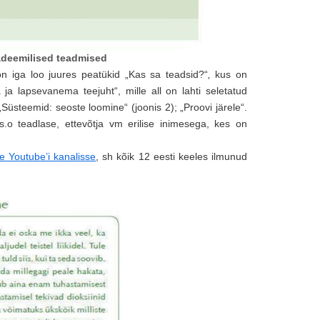
kadeemilised teadmised
on iga loo juures peatükid „Kas sa teadsid?“
,
kus on
 ja lapsevanema teejuht“, mille all on lahti seletatud
„Süsteemid: seoste loomine“ (joonis 2); „Proovi järele“.
.o teadlase, ettevõtja vm erilise inimesega, kes on
pe Youtube’i kanalisse
, sh kõik 12 eesti keeles ilmunud