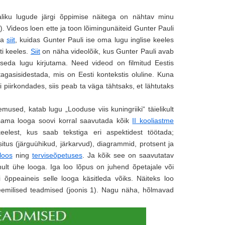
aliku lugude järgi õppimise näitega on nähtav minu
). Videos loen ette ja toon lõimingunäiteid Gunter Pauli
ata
siit
, kuidas Gunter Pauli ise oma lugu inglise keeles
ti keeles.
Siit
on näha videolõik, kus Gunter Pauli avab
seda lugu kirjutama. Need videod on filmitud Eestis
tagasisidestada, mis on Eesti kontekstis oluline. Kuna
piirkondades, siis peab ta väga tähtsaks, et lähtutaks
mused, katab lugu „Looduse viis kuningriiki“ täielikult
esama looga soovi korral saavutada kõik
II kooliastme
keelest, kus saab tekstiga eri aspektidest töötada;
us (järguühikud, järkarvud), diagrammid, protsent ja
loos
ning
terviseõpetuses
. Ja kõik see on saavutatav
inult ühe looga. Iga loo lõpus on juhend õpetajale või
 õppeaineis selle looga käsitleda võiks. Näiteks loo
deemilised teadmised (joonis 1). Nagu näha, hõlmavad