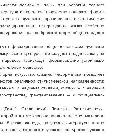
личности возможно лишь при условии тесного
итература и народное творчество содержат формы
 отражают духовные, нравственные и эстетические
дифицированного литературного языка особенно
ионирования разнообразных форм общенародного
ствуют формированию общечеловеческих духовных
ыку, своей культуре, что создает предпосылки для
х народов. Происходит формирование устойчивых
ым членом общества.
стория, искусство, физика, информатика, позволяет
екстов различной стилистической направленности:
ственным и научным стилями, физики – с научным
ространстве, граждановедения – с официально-
„Текст“, „Стили речи“, „Лексика“, „Развитие речи“
оторой в тех же классах предоставляется материал
м. В свою очередь, на уроках литературы можно
ов, основы которого изучаются на уроках русского