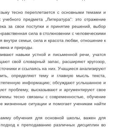
 языку тесно переплетается с основными темами и
учебного предмета „Литература“: это отражение
века за свои поступки и принятие решений, выбор
 нравственная сила в столкновении с человеческими
я внутри семьи, сила и красота любви, отношение к
овека и природы.
вивают навыки устной и письменной речи, учатся
щают свой словарный запас, расширяют кругозор,
сточники и ссылаясь на них. Учащиеся анализируют
лить, определяют тему и главную мысль текста,
остепенную информацию; обсуждают услышанное и
уют проблему, высказывают и аргументируют свое
блемы тесно связаны с современностью, обучение
ые жизненные ситуации и помогает ученикам найти
рамму обучения для основной школы, важен для
 подход к преподаванию различных дисциплин во