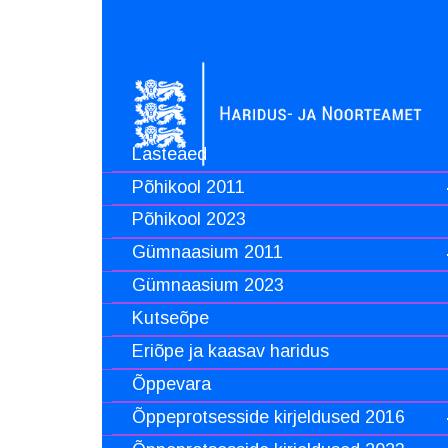
Lasteaed
Põhikool 2011
Põhikool 2023
Gümnaasium 2011
Gümnaasium 2023
Kutseõpe
Eriõpe ja kaasav haridus
Õppevara
Õppeprotsesside kirjeldused 2016