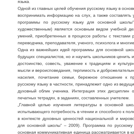
языка.
Одной из главных целей обучения русскому языку в осно
воспринимать информацию на слух, а также составлять 
программы по русскому языку для основной школы“
художественным) является основным видом учебной дея
умений, приобретенных в процессе работы с текстами 
переводчика, преподавателя, ученого, психолога и многие
Одна из важнейших идей программы для основной школ
будущих специалистов, но и научить школьников ценить и 
достоинство, совесть, уважение к традициям и культу
мысли и вероисповедания, терпимость и доброжелательнос
насилия, почитание семьи, бережное отношение к п
русскому языку в частности, принадлежит одно из веду
духовный облик ученика. Интеграция этих дисциплин о
печатных тетрадях, в заданиях, составленных учителем.
„Главной целью изучения литературы в основной школ
испытывающего потребность в чтении и способного к по
в контексте духовных ценностей национальной и миров
для основной школы“ – 2009). Программа по русскому я
основная коммуникативная единица рассматривается в кач