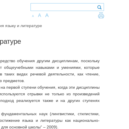
A
A
A
ия языку и литературе
ературе
средство обучения другим дисциплинам, поскольку
ют общеучебными навыками и умениями, которые
 таких видах речевой деятельности, как чтение,
ю предметов.
а на первой ступени обучения, когда эти дисциплины
спользуются отрывки не только из произведений
 подход реализуется также и на других ступенях
фундаментальных наук (лингвистики, стилистики,
постижение языка и литературы как национально-
 для основной школы“ – 2009).