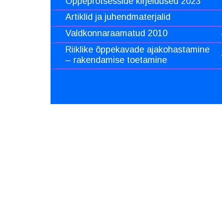
Õppeprotsesside kirjeldused 2023
Artiklid ja juhendmaterjalid
Valdkonnaraamatud 2010
Riiklike õppekavade ajakohastamine
– rakendamise toetamine