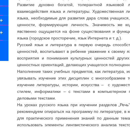
Развитие духовно богатой, толерантной языковой 
взаимодействия языка и литературы. Художественная л
языка, необходимые для развития дара слова учащихся,
ценности, формирующие личность. Значимость же ко
явственно ощущается на фоне существования и функц
языка (городское просторечие, язык Интернета и т. д.).
Русский язык и литература в первую очередь способ
ценностей, воспитывают в ребенке уважение к своему яз
восприятия и понимания культурных ценностей други
ценностных ориентаций, делающих учащегося полноценн
Наполнение таких учебных предметов, как литература, и
увязывать изучение этих дисциплин с многообразием т
изучение литературы, истории, искусства – с художе
стилем, информатики – с текстами в компьютерном п
деловыми текстами.
На уроках русского языка при изучении разделов „Речь“, 
рекомендуем опираться на программу по литературе, в к
для практического применения знаний по данным тема
использовать элементы лингвистического анализа текст