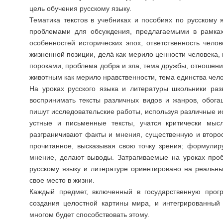
цель обучения русскому языку.
Тематика текстов в учебниках и пособиях по русскому
проблемами для обсуждения, предлагаемыми в рамках 
особенностей исторических эпох, ответственность чело
жизненной позиции, делá как мерило ценности человека,
пороками, проблема добра и зла, тема дружбы, отношени
животным как мерило нравственности, тема единства чел
На уроках русского языка и литературы школьники раз
воспринимать тексты различных видов и жанров, обога
пишут исследовательские работы, используя различные и
устные и письменные тексты, учатся критически мыс
разграничивают факты и мнения, существенную и втор
прочитанное, высказывая свою точку зрения; формулир
мнение, делают выводы. Затрагиваемые на уроках про
русскому языку и литературе ориентировано на реальн
свое место в жизни.
Каждый предмет, включенный в государственную прог
создания целостной картины мира, и интегрированный
многом будет способствовать этому.