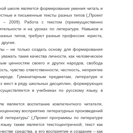
вной школе является формирование умения читать и
устные и письменные тексты разных типов („Проект
 – 2009). Работа с текстом (преимущественно
тельности и на уроках по литературе. Навыков и
разных типов, требуют разные профессии: юриста,
 другие.
ы – не только создать основу для формирования
уважать такие качества личности, как человеческое
рным ценностям своего и других народов, свобода
ть, чувство ответственности, честность, неприятие
рироде. Гуманитарным предметам, литературе и
щих мест в ряду школьных дисциплин, формирующих
существляется в учебниках по русскому языку, в
е является воспитание компетентного читателя,
лноценному восприятию литературных произведений
ой литературы“ („Проект программы по литературе
зыку также является текстоцентричной, текст как
естве средства, а его восприятие и создание – как