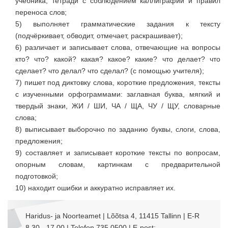
учебника, тетради с соблюдением каллиграфии и правил
переноса слов;
5) выполняет грамматические задания к тексту
(подчёркивает, обводит, отмечает, раскрашивает);
6) различает и записывает слова, отвечающие на вопросы
кто? что? какой? какая? какое? какие? что делает? что
сделает? что делал? что сделал? (с помощью учителя);
7) пишет под диктовку слова, короткие предложения, тексты
с изученными орфограммами: заглавная буква, мягкий и
твердый знаки, ЖИ / ШИ, ЧА / ЩА, ЧУ / ЩУ, словарные
слова;
8) выписывает выборочно по заданию буквы, слоги, слова,
предложения;
9) составляет и записывает короткие тексты по вопросам,
опорным словам, картинкам с предварительной
подготовкой;
10) находит ошибки и аккуратно исправляет их.
Haridus- ja Noorteamet | Lõõtsa 4, 11415 Tallinn | E-R
8.30 - 17.00 | Telefon 735 0500 | E-post: