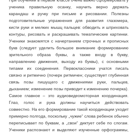
При обучении в первом классе очень важно сформировать у
ученика правильную осанку, научить верно держать
карандаш и ручку при письме и рисовании. Полезны
подготовительные упражнения для развития глазомера,
кисти руки и мелких мышц пальцев: обводить и штриховать
контуры, рисовать и раскрашивать тематические картинки.
Ученики знакомятся с начертанием строчных и прописных
букв (следует уделить большое внимание формированию
зрительного образа буквы, а также входу в букву,
направлению движения, выходу из буквы), с основными
типами их соединения. Первоклассники учатся писать
связно и ритмично (почерк ритмичен; существует глубинная
связь позы пишущего с движениями руки, пальцев,
дыханием; изменение позы приводит к изменению почерка).
Самое главное – это аудиовидеомоторная координация.
Глаз, голос и рука должны научиться действовать
совместно. На его формирование такой координации уходит
примерно полгода, поскольку „чужие“ слова ребенок обычно
переписывает по буквам, а „свои“ диктует себе по слогам.
Ученики распознают и выделяют изученные орфограммы,