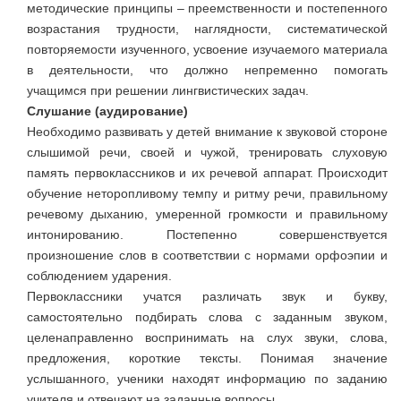
методические принципы – преемственности и постепенного
возрастания трудности, наглядности, систематической
повторяемости изученного, усвоение изучаемого материала
в деятельности, что должно непременно помогать
учащимся при решении лингвистических задач.
Слушание (аудирование)
Необходимо развивать у детей внимание к звуковой стороне
слышимой речи, своей и чужой, тренировать слуховую
память первоклассников и их речевой аппарат. Происходит
обучение неторопливому темпу и ритму речи, правильному
речевому дыханию, умеренной громкости и правильному
интонированию. Постепенно совершенствуется
произношение слов в соответствии с нормами орфоэпии и
соблюдением ударения.
Первоклассники учатся различать звук и букву,
самостоятельно подбирать слова с заданным звуком,
целенаправленно воспринимать на слух звуки, слова,
предложения, короткие тексты. Понимая значение
услышанного, ученики находят информацию по заданию
учителя и отвечают на заданные вопросы.