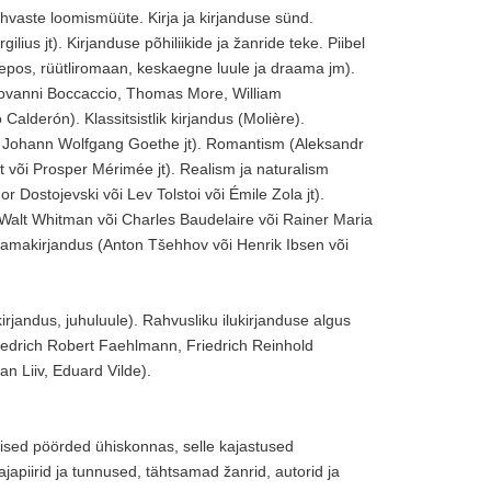
hvaste loomismüüte. Kirja ja kirjanduse sünd.
us jt). Kirjanduse põhiliikide ja žanride teke. Piibel
eepos, rüütliromaan, keskaegne luule ja draama jm).
iovanni Boccaccio, Thomas More, William
alderón). Klassitsistlik kirjandus (Molière).
re, Johann Wolfgang Goethe jt). Romantism (Aleksandr
 või Prosper Mérimée jt). Realism ja naturalism
 Dostojevski või Lev Tolstoi või Émile Zola jt).
Walt Whitman või Charles Baudelaire või Rainer Maria
draamakirjandus (Anton Tšehhov või Henrik Ibsen või
 kirjandus, juhuluule). Rahvusliku ilukirjanduse algus
riedrich Robert Faehlmann, Friedrich Reinhold
an Liiv, Eduard Vilde).
ulised pöörded ühiskonnas, selle kajastused
japiirid ja tunnused, tähtsamad žanrid, autorid ja