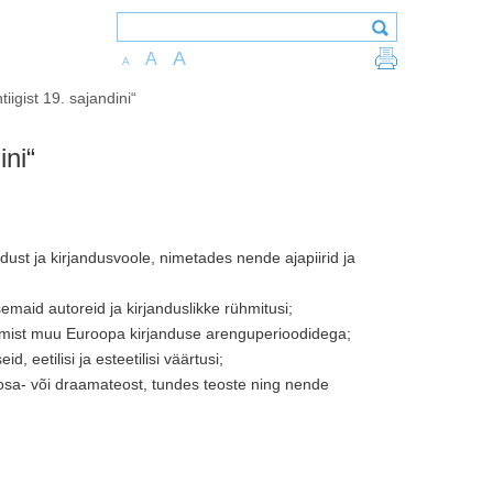
A
A
A
iigist 19. sajandini“
ini“
dust ja kirjandusvoole, nimetades nende ajapiirid ja
emaid autoreid ja kirjanduslikke rühmitusi;
nemist muu Euroopa kirjanduse arenguperioodidega;
 eetilisi ja esteetilisi väärtusi;
oosa- või draamateost, tundes teoste ning nende