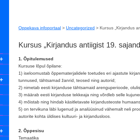
Oppekava infoportaal
>
Uncategorized
>
Kursus „Kirjandus ant
Kursus „Kirjandus antiigist 19. sajand
1. Õpitulemused
Kursuse lõpul õpilane:
1) iseloomustab õppematerjalidele toetudes eri ajastute kirjan
tunnused, tähtsamad žanrid, teosed ning autorid;
2) nimetab eesti kirjanduse tähtsamaid arenguperioode, olulis
3) määrab eesti kirjanduse tekkeaja ning võrdleb selle kuju
4) mõistab ning hindab käsitletavate kirjandusteoste humaanseid,
5) on tervikuna läbi lugenud ja analüüsinud vähemalt neli pr
autorite kohta üldises kultuuri- ja kirjandusloos.
2. Õppesisu
Temaatika