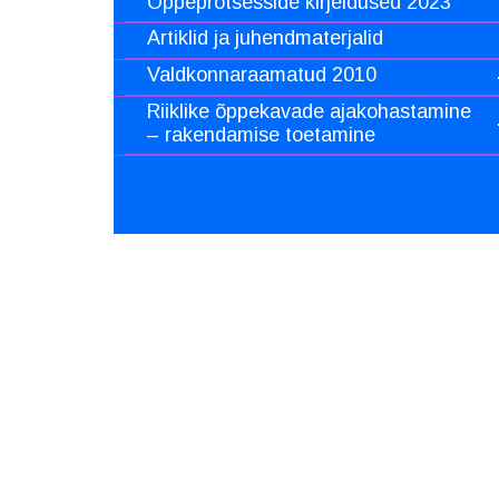
Õppeprotsesside kirjeldused 2023
Artiklid ja juhendmaterjalid
Valdkonnaraamatud 2010
Riiklike õppekavade ajakohastamine
– rakendamise toetamine