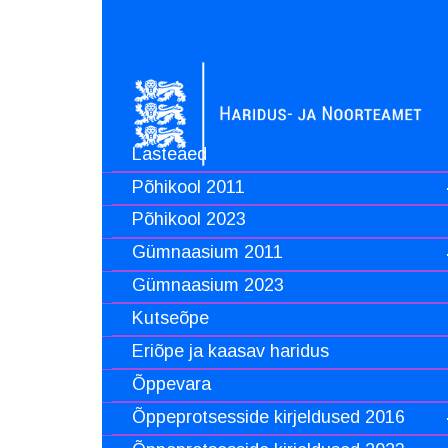
Lasteaed
Põhikool 2011
Põhikool 2023
Gümnaasium 2011
Gümnaasium 2023
Kutseõpe
Eriõpe ja kaasav haridus
Õppevara
Õppeprotsesside kirjeldused 2016