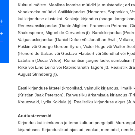
Kultuuri mõiste. Maailma loomise müüdid ja muistendid; eri ra
Vanakreeka müüdid. Antiikkirjandus (Homeros, Sophokles, Vergili
kui kirjanduse alustekst. Keskaja kirjandus (saaga, kangelas
Renessansikirjandus (Dante Alighieri, Francesco Petrarca, G
Shakespeare, Miguel de Cervantes jt). Barokikirjandus (Pedro C
Valgustuskirjandus (Daniel Defoe või Jonathan Swift; Voltai
Puškin või George Gordon Byron; Victor Hugo või Walter Scott
(Honoré de Balzac või Gustave Flaubert või Stendhal või Fjodor
Estetism (Oscar Wilde). Romantismijärgne luule, sümbolism (
Rilke või Eino Leino või Rabindranath Tagore jt). Realistlik 
August Strindberg jt).
Eesti kirjanduse lätetel (kroonikad, vaimulik kirjandus, ilmalik
(Kristjan Jaak Peterson). Rahvusliku ärkamisaja kirjandus (F
Kreutzwald, Lydia Koidula jt). Realistliku kirjanduse algus (Juh
Arutlusteemasid
Kirjandus kui inimkonna ja tema kultuuri peegelpilt. Murrang
kirjanduses. Kirjanduslikud ajastud, voolud, meetodid, nende a