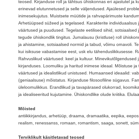
teosed. Kirjanduse roll ja tähtsus ühiskonnas eri ajastutel ja k
erinevad elutunnetused ja selle väljendused. Ajaülesed proble
inimesekujutus. Muistsete müütide ja rahvapärimuste kandumi
Arhetüüpsed süžeed ja tegelased. Karakterite individuaalsus 
väärtused ja puudused. Tegelaste eetilised sihid, sotsiaalsed
tegude ühiskondlik tingitus. Jumalausu (kristluse) roll ühiskon
ja ahistamine, sotsiaalsed normid ja tabud, võimu omavoli. Tei
kui isiksuse vabastamise eest, usk elu tähenduslikkusesse. Ra
Rahvuslikud väärtused: keel ja kultuur. Minevikutõlgendused j
kirjanduses. Loomuliku ja haritud inimese ideaal. Mõistuse ja 
väärtused ja idealistlikud unistused. Humaansed ideaalid: va
(geniaalsuse) mõistatus. Kirjanduse filosoofiline sügavus. F
üleloomulikkus. Erandlikud ja tavapärased olukorrad, koomika
ja idealiseeritud kujutamine. Ühiskondlike olude kriitika. Elula
Mõisted
antiikkirjandus, arhetüüp, draama, dramaatika, eepika, eepos, k
realism, renessanss, romaan, romantism, saaga, sonett, sümb
Terviklikult käsitletavad teosed