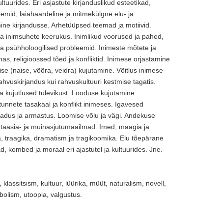
ultuurides. Eri asjastute kirjanduslikud esteetikad,
emid, laiahaardeline ja mitmekülgne elu- ja
ne kirjandusse. Arhetüüpsed teemad ja motiivid.
ja inimsuhete keerukus. Inimlikud voorused ja pahed,
 ja psühholoogilised probleemid. Inimeste mõtete ja
nas, religioossed tõed ja konfliktid. Inimese orjastamine
se (naise, võõra, veidra) kujutamine. Võitlus inimese
hvuskirjandus kui rahvuskultuuri kestmise tagatis.
a kujutlused tulevikust. Looduse kujutamine
tunnete tasakaal ja konflikt inimeses. Igavesed
badus ja armastus. Loomise võlu ja vägi. Andekuse
antaasia- ja muinasjutumaailmad. Imed, maagia ja
, traagika, dramatism ja tragikoomika. Elu tõepärane
ad, kombed ja moraal eri ajastutel ja kultuurides. Jne.
lassitsism, kultuur, lüürika, müüt, naturalism, novell,
olism, utoopia, valgustus.