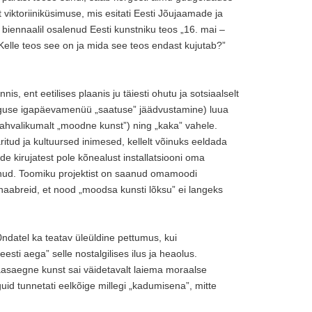
 viktoriiniküsimuse, mis esitati Eesti Jõujaamade ja
iennaalil osalenud Eesti kunstniku teos „16. mai –
Kelle teos see on ja mida see teos endast kujutab?”
is, ent eetilises plaanis ju täiesti ohutu ja sotsiaalselt
lguse igapäevamenüü „saatuse” jäädvustamine) luua
rahvalikumalt „moodne kunst”) ning „kaka” vahele.
itud ja kultuursed inimesed, kellelt võinuks eeldada
e kirujatest pole kõnealust installatsiooni oma
anud. Toomiku projektist on saanud omamoodi
ja naabreid, et nood „moodsa kunsti lõksu” ei langeks
ndatel ka teatav üleüldine pettumus, kui
sti aega” selle nostalgilises ilus ja heaolus.
aasaegne kunst sai väidetavalt laiema moraalse
guid tunnetati eelkõige millegi „kadumisena”, mitte