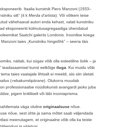
eksponeerib. Itaalia kunstnik Piero Manzoni (1933–
tniku sitt” (it k
Merda d’artista
). Või võtkem teise
 kogutud vähehaaval autori enda kehast, valati kunstniku
epead eksponeeriti külmutusagregaadiga ühendatud
poleemikat Saatchi galeriis Londonis. Iroonilise koega
 Manzoni taies „Kunstniku hingeõhk” – seeria täis
miks, näitab, kui sügav võib olla esteetiline šokk – ja
t” teadasaamisel kunst eelkõige
iluga
. Kui muidu võib
ma taies vaatajale lihtsalt ei meeldi, siis siin ületati
ti ebailus (=ebakunstipärane). Olukorra muudab
e on professionaalse nüüdiskunsti avangardi jaoks juba
e, pigem kriitiliselt või läbi irooniaprisma.
 kahtlemata väga oluline
originaalsuse
nõue.
tuse nõue, sest ühte ja sama mõtet saab väljendada
htlasi meenutagem, et originaalne võib olla ka teiste
tähendusi ja väärtusi.