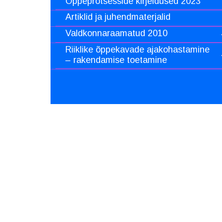
Õppeprotsesside kirjeldused 2023
Artiklid ja juhendmaterjalid
Valdkonnaraamatud 2010
Riiklike õppekavade ajakohastamine
– rakendamise toetamine