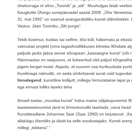
ühekorraga nt sõnu „Toomik” ja „sitt”. Muuhulgas leiab veebist
Kaugkütte Ühingu suvepäevadel aastal 2008: „Ühe Veneetsia b
31. mai 1992” on saanud avangardistliku kunsti üldmõisteks. 
Vastus: Jaan Toomiku „Sitt purgis”.
Tekib küsimus, kuidas sai selline, tõsi küll, häbematu ja ebasünn
vaimukas projekt (oma tagasihoidlikkuses kõneka 90ndate a
paljude jaoks jääva seose sõnapaari „kaasaegne kunst” (või 
Hämmastav on seejuures, et šokeeritud olid paljud kõrgestihar
pigem kerget muiet. Asjaolu, et suurem osa kurikuulsate purkid
ihusilmaga näinudki, on seda ümbritsevat aurat vaid tugevd
linnalegend
, kunstiline kollijutt, millega hirmutatakse lapsi 
ega ennast lolliks laseks teha.
Ilmselt toetas „moodsa kunsti” halva maine väljakujunemist 90
taasiseseisvumise järel ei õnnestunudki taastada „vana head ee
Kunstiteadlane Johannes Saar (Saar 1990) on kirjutanud: „K
allakäigu tõendiks ja üksiti ka selle soodustajaks. Kunsti aren
millegi „tekkena”.”