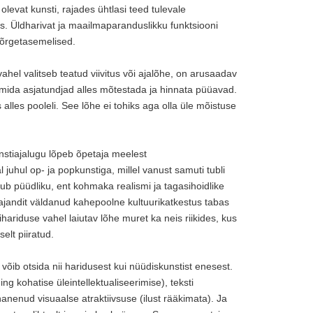
levat kunsti, rajades ühtlasi teed tulevale
ks. Üldharivat ja maailmaparanduslikku funktsiooni
 kõrgetasemelised.
ahel valitseb teatud viivitus või ajalõhe, on arusaadav
i, mida asjatundjad alles mõtestada ja hinnata püüavad.
lles pooleli. See lõhe ei tohiks aga olla üle mõistuse
nstiajalugu lõpeb õpetaja meelest
juhul op- ja popkunstiga, millel vanust samuti tubli
dub püüdliku, ent kohmaka realismi ja tagasihoidlike
 sajandit väldanud kahepoolne kultuurikatkestus tabas
hariduse vahel laiutav lõhe muret ka neis riikides, kus
elt piiratud.
 võib otsida nii haridusest kui nüüdiskunstist enesest.
ng kohatise üleintellektualiseerimise), teksti
anenud visuaalse atraktiivsuse (ilust rääkimata). Ja