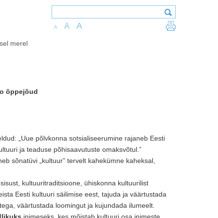
A
A
A
sel merel
io õppejõud
öeldud: „Uue põlvkonna sotsialiseerumine rajaneb Eesti
ultuuri ja teaduse põhisaavutuste omaksvõtul.”
neb sõnatüvi „kultuur” tervelt kahekümne kaheksal,
sust, kultuuritraditsioone, ühiskonna kultuurilist
eista Eesti kultuuri säilimise eest, tajuda ja väärtustada
tega, väärtustada loomingut ja kujundada ilumeelt.
dlikuks
inimeseks, kes mõistab kultuuri osa inimeste