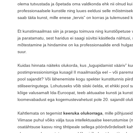
olema tutvustada ja õpetada oma valdkonda ehk nii olnud kui o
professionaalsele kunstile ning luues eeldusi selle mõistmise
saab täita kunst, mille enese „tervis” on korras ja tulemused
Et kunstimaailmas siin ja praegu toimuva ning kunstiõpetuse v
ja paratamatu, sest haridus ei saagi süvitsi käsitleda nähtus
mõtestamine ja hindamine on ka professionaalide endi hulgas a
suur.
Kuidas hinnata näiteks olukorda, kus „lugupidamist vääriv” ku
postimpressionismiga kusagil II maailmasõja eel – või paremal 
pool sajandit? Või lähenemiste kogu spekter kunstitunnis piir
stiliseeringutega. Lohutuseks võib siiski öelda, et ehkki pool
kõige valusamalt Ida-Euroopat, teeb aktuaalse kunsti ja kunsti
loomevabadust ega kogemustevahetust pole 20. sajandil olulis
Kahtlemata on tegemist
keeruka olukorraga
, mille põhjuseid
Viimase puhul võiks välja tuua intellektuaalse keerustumise (ni
osatähtsuse kasvu ning tihtipeale sellega pöördvõrdeliselt kah