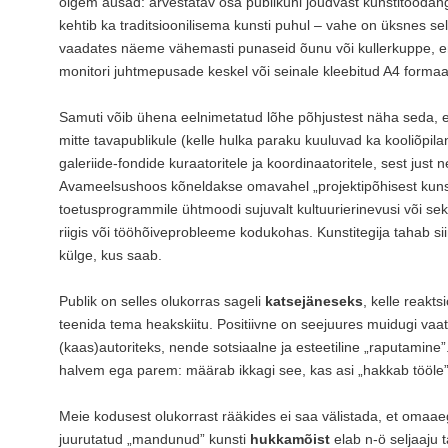
olgem ausad: arvestatav osa publikuni jõudvast kunstitoodang
kehtib ka traditsioonilisema kunsti puhul – vahe on üksnes sell
vaadates näeme vähemasti punaseid õunu või kullerkuppe, ent
monitori juhtmepusade keskel või seinale kleebitud A4 formaad
Samuti võib ühena eelnimetatud lõhe põhjustest näha seda, e
mitte tavapublikule (kelle hulka paraku kuuluvad ka kooliõpi
galeriide-fondide kuraatoritele ja koordinaatoritele, sest jus
Avameelsushoos kõneldakse omavahel „projektipõhisest kunsti
toetusprogrammile ühtmoodi sujuvalt kultuurierinevusi või
riigis või tööhõiveprobleeme kodukohas. Kunstitegija tahab s
külge, kus saab.
Publik on selles olukorras sageli
katsejäneseks
, kelle reakt
teenida tema heakskiitu. Positiivne on seejuures muidugi vaat
(kaas)autoriteks, nende sotsiaalne ja esteetiline „raputamine
halvem ega parem: määrab ikkagi see, kas asi „hakkab tööle”
Meie kodusest olukorrast rääkides ei saa välistada, et om
juurutatud „mandunud” kunsti
hukkamõist
elab n-ö seljaaju 