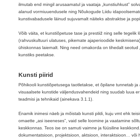
ilmutab end mingil arusaamatul ja vaataja „kunstiuhkust” solva
alanud vormiuuendusele ning Nõukogude Liidu idapoolsemat
kunstivabadusele läinud sujuvamalt näiteks abstraktse ja po
Võib väita, et kunstiõpetuse tase ja prestiiž ning selle tegelik 
(rahvuskultuuri ulatuses, pikemate ajaperioodide keskmisena
ühiskonnas laiemalt. Ning need omakorda on tihedalt seotud 
kunstiks peetakse.
Kunsti piirid
Põhikooli kunstiõpetusega taotletakse, et õpilane tunnetab ja
visuaalsete kunstide väljendusvahendeid ning suudab luua eri
teadmisi ja tehnikaid (ainekava 3.1.1).
Enamik inimesi näeb ja mõistab kunsti pildi, kuju vmt ehk tei
omaette „asi iseeneses”, vaid selle loomine ja vaatamine sõl
keskkonnas. Teos ise on samuti vaimne ja füüsiline keskkond. 
dokumentatsioon, projektsioon, aktsioon, interaktsioon… või h