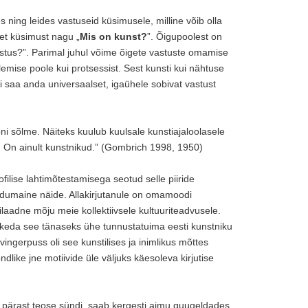
ning leides vastuseid küsimusele, milline võib olla
set küsimust nagu „
Mis on kunst?
”. Õigupoolest on
tus?”. Parimal juhul võime õigete vastuste omamise
lemise poole kui protsessist. Sest kunsti kui nähtuse
i saa anda universaalset, igaühele sobivat vastust
i sõlme. Näiteks kuulub kuulsale kunstiajaloolasele
t. On ainult kunstnikud.” (Gombrich 1998, 1950)
filise lahtimõtestamisega seotud selle piiride
dumaine näide. Allakirjutanule on omamoodi
ilaadne mõju meie kollektiivsele kultuuriteadvusele.
a, keda see tänaseks ühe tunnustatuima eesti kunstniku
ingerpuss oli see kunstilises ja inimlikus mõttes
ndlike jne motiivide üle väljuks käesoleva kirjutise
pärast teose sündi, saab kergesti aimu guugeldades