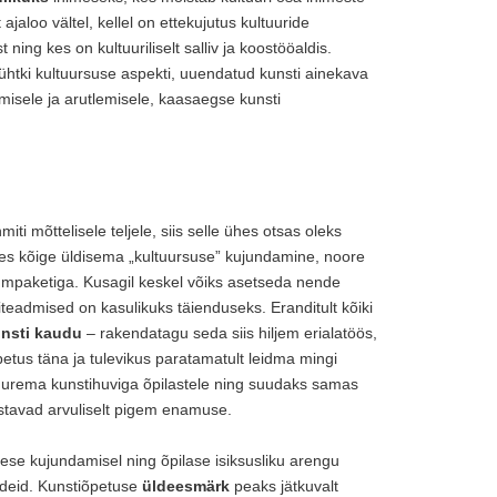
jaloo vältel, kellel on ettekujutus kultuuride
ning kes on kultuuriliselt salliv ja koostööaldis.
lt ühtki kultuursuse aspekti, uuendatud kunsti ainekava
isele ja arutlemisele, kaasaegse kunsti
i mõttelisele teljele, siis selle ühes otsas oleks
ses kõige üldisema „kultuursuse” kujundamine, noore
mumpaketiga. Kusagil keskel võiks asetseda nende
iteadmised on kasulikuks täienduseks. Eranditult kõiki
nsti kaudu
– rakendatagu seda siis hiljem erialatöös,
etus täna ja tulevikus paratamatult leidma mingi
uurema kunstihuviga õpilastele ning suudaks samas
stavad arvuliselt pigem enamuse.
mese kujundamisel ning õpilase isiksusliku arengu
andeid. Kunstiõpetuse
üldeesmärk
peaks jätkuvalt