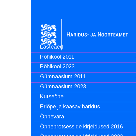
Lasteaed
Põhikool 2011
Põhikool 2023
Gümnaasium 2011
Gümnaasium 2023
Kutseõpe
Eriõpe ja kaasav haridus
Õppevara
Õppeprotsesside kirjeldused 2016