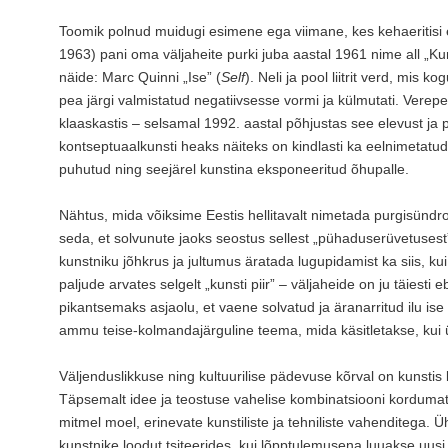
Toomik polnud muidugi esimene ega viimane, kes kehaeritisi 
1963) pani oma väljaheite purki juba aastal 1961 nime all „Kuns
näide: Marc Quinni „Ise” (
Self
). Neli ja pool liitrit verd, mis
pea järgi valmistatud negatiivsesse vormi ja külmutati. Ver
klaaskastis – selsamal 1992. aastal põhjustas see elevust ja 
kontseptuaalkunsti heaks näiteks on kindlasti ka eelnimetatud
puhutud ning seejärel kunstina eksponeeritud õhupalle.
Nähtus, mida võiksime Eestis hellitavalt nimetada purgisündroo
seda, et solvunute jaoks seostus sellest „pühaduserüvetuses
kunstniku jõhkrus ja jultumus äratada lugupidamist ka siis, kui te
paljude arvates selgelt „kunsti piir” – väljaheide on ju täies
pikantsemaks asjaolu, et vaene solvatud ja äranarritud ilu is
ammu teise-kolmandajärguline teema, mida käsitletakse, kui ülds
Väljenduslikkuse ning kultuurilise pädevuse kõrval on kunstis
Täpsemalt idee ja teostuse vahelise kombinatsiooni korduma
mitmel moel, erinevate kunstiliste ja tehniliste vahenditega. Ü
kunstnike loodut tsiteerides, kui lõpptulemusena luuakse uusi 