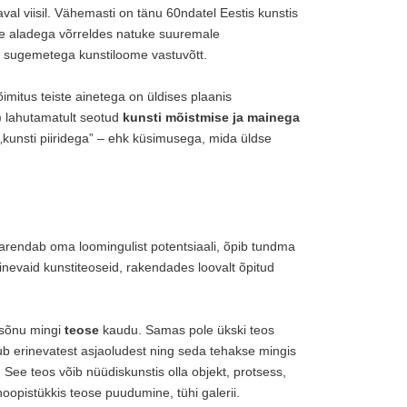
val viisil. Vähemasti on tänu 60ndatel Eestis kunstis
e aladega võrreldes natuke suuremale
pi sugemetega kunstiloome vastuvõtt.
lõimitus teiste ainetega on üldises plaanis
) lahutamatult seotud
kunsti mõistmise ja mainega
„kunsti piiridega” – ehk küsimusega, mida üldse
 arendab oma loomingulist potentsiaali, õpib tundma
nevaid kunstiteoseid, rakendades loovalt õpitud
sisõnu mingi
teose
kaudu. Samas pole ükski teos
tub erinevatest asjaoludest ning seda tehakse mingis
See teos võib nüüdiskunstis olla objekt, protsess,
oopistükkis teose puudumine, tühi galerii.