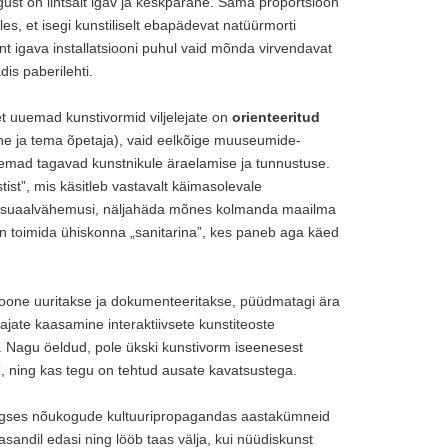
ust on lihtsalt igav ja keskpärane. Sama proportsioon
es, et isegi kunstiliselt ebapädevat natüürmorti
 igava installatsiooni puhul vaid mõnda virvendavat
is paberilehti.
t uuemad kunstivormid viljelejate on
orienteeritud
lane ja tema õpetaja), vaid eelkõige muuseumide-
t nemad tagavad kunstnikule äraelamise ja tunnustuse.
st”, mis käsitleb vastavalt käimasolevale
 seksuaalvähemusi, näljahäda mõnes kolmanda maailma
iin toimida ühiskonna „sanitarina”, kes paneb aga käed
sioone uuritakse ja dokumenteeritakse, püüdmatagi ära
ajate kaasamine interaktiivsete kunstiteoste
”. Nagu öeldud, pole ükski kunstivorm iseenesest
, ning kas tegu on tehtud ausate kavatsustega.
aaegses nõukogude kultuuripropagandas aastakümneid
tasandil edasi ning lööb taas välja, kui nüüdiskunst