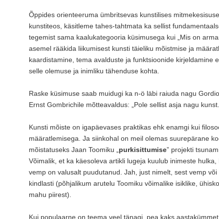
Õppides orienteeruma ümbritsevas kunstilises mitmekesisuses 
kunstiteos, käsitleme tahes-tahtmata ka sellist fundamentaal
tegemist sama kaalukategooria küsimusega kui „Mis on armas
asemel rääkida liikumisest kunsti täieliku mõistmise ja määrat
kaardistamine, tema avalduste ja funktsioonide kirjeldamine e
selle olemuse ja inimliku tähenduse kohta.
Raske küsimuse saab muidugi ka n-ö läbi raiuda nagu Gordion
Ernst Gombrichile mõtteavaldus: „Pole sellist asja nagu kuns
Kunsti mõiste on igapäevases praktikas ehk enamgi kui filosoo
määratlemisega. Ja siinkohal on meil olemas suurepärane ko
mõistatuseks Jaan Toomiku „
purkisittumise
” projekti tsunam
Võimalik, et ka käesoleva artikli lugeja kuulub inimeste hulk
vemp on valusalt puudutanud. Jah, just nimelt, sest vemp või v
kindlasti (põhjalikum arutelu Toomiku võimalike isiklike, ühisko
mahu piirest).
Kui populaarne on teema veel tänagi, pea kaks aastakümmet 