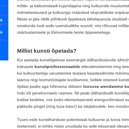
mõtte- ja käitumislaadi kujundajana ning kultuuride muutumist a
mitmekesisusest ja kultuuriga määratud elupraktikate eripärast 
Niisiis ei jäta riiklik põhikooli õppekava tähelepanuta sisulise
omakorda toob esile uuenduslikke suundi, mis rõhuvad mõtlem
väärtustamisele ja lõimumisele teiste õppeainetega.
Millist kunsti õpetada?
Kui asetada kunstiõpetuse eesmärgid üldhariduskoolis sihtrühmit
tulevaste
kunstiprofessionaalide
ettevalmistamine ning tei
kui kultuuritarbija varustamine teatava baasteadmiste miini
laiema ringi loometöötajate koolitamine, kellele otsesed kunst
õpilasi peaks aga hõlmama üldisem
loovuse arendamine ku
hobi või perekonnaelu raames. Nii peab üldhariduslik kunstiõp
kuldse kesktee, mis looks elementaarseid arenguvõimalusi s
pakkuda pinget (ning tuua kasu!) ka ülejäänutele, kes moodu
Tuues esile kunstihariduse potentsiaali kultuurse ja loova ini
toetamisel, ei tohiks niisiis unustada ka selle kitsamaid üles