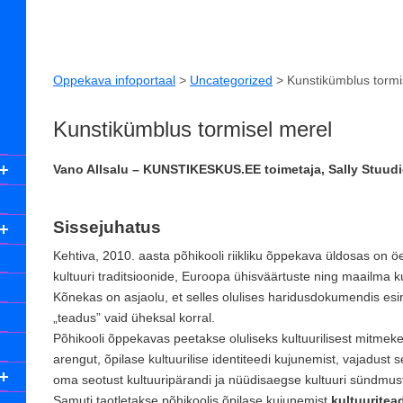
Oppekava infoportaal
>
Uncategorized
>
Kunstikümblus tormi
Kunstikümblus tormisel merel
Vano Allsalu – KUNSTIKESKUS.EE toimetaja, Sally Stuud
Sissejuhatus
Kehtiva, 2010. aasta põhikooli riikliku õppekava üldosas on 
kultuuri traditsioonide, Euroopa ühisväärtuste ning maailma k
Kõnekas on asjaolu, et selles olulises haridusdokumendis esi
„teadus” vaid üheksal korral.
Põhikooli õppekavas peetakse oluliseks kultuurilisest mitmekesi
arengut, õpilase kultuurilise identiteedi kujunemist, vajadust s
oma seotust kultuuripärandi ja nüüdisaegse kultuuri sündmus
Samuti taotletakse põhikoolis õpilase kujunemist
kultuuritea