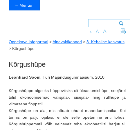
⇦ Menüü
A
A
A
Oppekava infoportaal
>
Ainevaldkonnad
>
8. Kehaline kasvatus
>
Kõrgushüpe
Kõrgushüpe
Leonhard Soom,
Türi Majandusgümnaasium, 2010
Kõrgushüppe algseks hüppeviisiks oli üleastumishüpe, seejärel
tulid ökonoomsemad välisjala-, sisejala- ning rullhüpe ja
viimasena floppstiil.
Kõrgushüpe on ala, mis nõuab ohutut maandumispaika. Kui
tunnis on palju õpilasi, ei ole selle õpetamine eriti tõhus.
Kõrgushüppematil võib eelnevalt teha akrobaatilisi harjutusi,