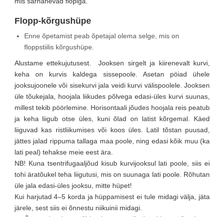
mis sarnanevad flopiga.
Flopp-kõrgushüpe
Enne õpetamist peab õpetajal olema selge, mis on
floppstiilis kõrgushüpe.
Alustame ettekujutusest. Jooksen sirgelt ja kiirenevalt kurvi,
keha on kurvis kaldega sissepoole. Asetan pöiad ühele
jooksujoonele või sisekurvi jala veidi kurvi välispoolele. Jooksen
üle tõukejala, hoojala liikudes põlvega edasi-üles kurvi suunas,
millest tekib pöörlemine. Horisontaali jõudes hoojala reis peatub
ja keha liigub otse üles, kuni õlad on latist kõrgemal. Käed
liiguvad kas ristliikumises või koos üles. Latil tõstan puusad,
jättes jalad rippuma tallaga maa poole, ning edasi kõik muu (ka
lati peal) tehakse meie eest ära.
NB! Kuna tsentrifugaaljõud kisub kurvijooksul lati poole, siis ei
tohi äratõukel teha liigutusi, mis on suunaga lati poole. Rõhutan
üle jala edasi-üles jooksu, mitte hüpet!
Kui harjutad 4–5 korda ja hüppamisest ei tule midagi välja, jäta
järele, sest siis ei õnnestu niikuinii midagi.