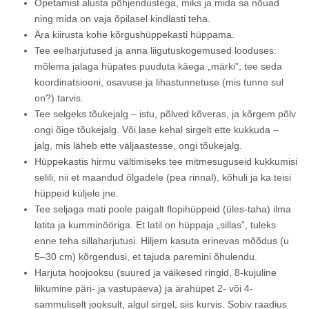
Õpetamist alusta põhjendustega, miks ja mida sa nõuad
ning mida on vaja õpilasel kindlasti teha.
Ära kiirusta kohe kõrgushüppekasti hüppama.
Tee eelharjutused ja anna liigutuskogemused looduses:
mõlema jalaga hüpates puuduta käega „märki”; tee seda
koordinatsiooni, osavuse ja lihastunnetuse (mis tunne sul
on?) tarvis.
Tee selgeks tõukejalg – istu, põlved kõveras, ja kõrgem põlv
ongi õige tõukejalg. Või lase kehal sirgelt ette kukkuda –
jalg, mis läheb ette väljaastesse, ongi tõukejalg.
Hüppekastis hirmu vältimiseks tee mitmesuguseid kukkumisi
selili, nii et maandud õlgadele (pea rinnal), kõhuli ja ka teisi
hüppeid küljele jne.
Tee seljaga mati poole paigalt flopihüppeid (üles-taha) ilma
latita ja kumminööriga. Et latil on hüppaja „sillas”, tuleks
enne teha sillaharjutusi. Hiljem kasuta erinevas mõõdus (u
5–30 cm) kõrgendusi, et tajuda paremini õhulendu.
Harjuta hoojooksu (suured ja väikesed ringid, 8-kujuline
liikumine päri- ja vastupäeva) ja ärahüpet 2- või 4-
sammuliselt jooksult, algul sirgel, siis kurvis. Sobiv raadius