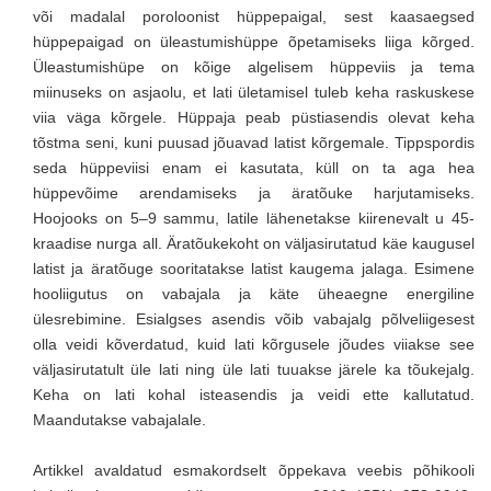
või madalal poroloonist hüppepaigal, sest kaasaegsed
hüppepaigad on üleastumishüppe õpetamiseks liiga kõrged.
Üleastumishüpe on kõige algelisem hüppeviis ja tema
miinuseks on asjaolu, et lati ületamisel tuleb keha raskuskese
viia väga kõrgele. Hüppaja peab püstiasendis olevat keha
tõstma seni, kuni puusad jõuavad latist kõrgemale. Tippspordis
seda hüppeviisi enam ei kasutata, küll on ta aga hea
hüppevõime arendamiseks ja äratõuke harjutamiseks.
Hoojooks on 5–9 sammu, latile lähenetakse kiirenevalt u 45-
kraadise nurga all. Äratõukekoht on väljasirutatud käe kaugusel
latist ja äratõuge sooritatakse latist kaugema jalaga. Esimene
hooliigutus on vabajala ja käte üheaegne energiline
ülesrebimine. Esialgses asendis võib vabajalg põlveliigesest
olla veidi kõverdatud, kuid lati kõrgusele jõudes viiakse see
väljasirutatult üle lati ning üle lati tuuakse järele ka tõukejalg.
Keha on lati kohal isteasendis ja veidi ette kallutatud.
Maandutakse vabajalale.
Artikkel avaldatud esmakordselt õppekava veebis põhikooli