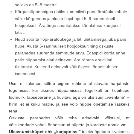
selleks on 5–8 meetrit.
Kõrgushüppepaigas (latiks kummilint) pane äratõukekohale
väike kõrgendus ja alusta flopihüpet 5–9-sammuliselt
hoojooksult. Äratõuge sooritatakse käeulatuse kaugusel
latist.
Nüüd soorita flopi-äratõukega ja lati ületamisega juba päris
hüpe. Alusta 5-sammuliselt hoojooksult ning oskuste
paranedes suurenda sammude arvu. Edaspidi korda enne
päris hüppamist alati eelnevat. Ära rõhuta eraldi lati
ületamist. Kui teed eelnevalt kõik õigesti, õnnestub see
iseenesest.
Usu, et tulemus sõltub pigem rohkete abistavate harjutuste
tegemisest kui üksnes hüppamisest. Tegelikult on flopihüpe
loomulik, lapsepärane ja huvitav, aga on üks suur „vaenlane” –
hirm, et ei kuku matile, ja see võib hüppe õpetamise raskeks
teha.
Oskuste paranedes võib teha erinevaid võistlusi, nt
võistkondade vahel, õnnestunud hüpete ja korduste arvule vm.
Üleastumishüpet ehk „karjapoissi”
tuleks õpetada liivakastis