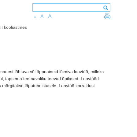
A
A
A
III kooliastmes
emadest lähtuva või õppeaineid lõimiva loovtöö, milleks
ool, täpsema teemavaliku teevad õpilased. Loovtööd
ema märgitakse lõputunnistusele. Loovtöö korraldust