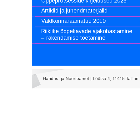
Õppeprotsesside kirjeldused 2023
Artiklid ja juhendmaterjalid
Valdkonnaraamatud 2010
Riiklike õppekavade ajakohastamine
– rakendamise toetamine
Haridus- ja Noorteamet | Lõõtsa 4, 11415 Tallinn