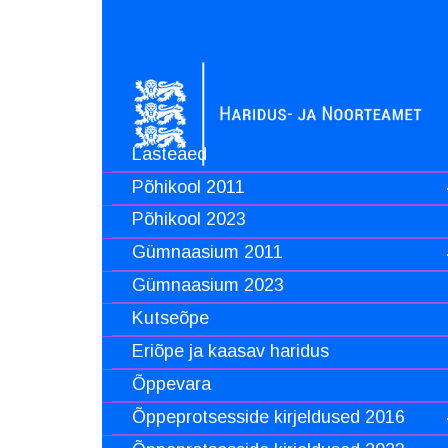
Lasteaed
Põhikool 2011
Põhikool 2023
Gümnaasium 2011
Gümnaasium 2023
Kutseõpe
Eriõpe ja kaasav haridus
Õppevara
Õppeprotsesside kirjeldused 2016