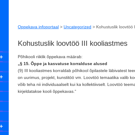
Oppekava infoportaal
>
Uncategorized
>
Kohustuslik loovtöö 
Kohustuslik loovtöö III kooliastmes
Põhikooli riiklik õppekava määrab:
„§ 15. Õppe ja kasvatuse korralduse alused
(9) III kooliastmes korraldab põhikool õpilastele läbivatest te
on uurimus, projekt, kunstitöö vm. Loovtöö temaatika valib k
võib teha nii individuaalselt kui ka kollektiivselt. Loovtöö te
kirjeldatakse kooli õppekavas.“