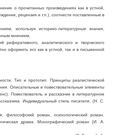
нение о прочитанных произведениях как в устной,
дение, рецензия и т.п.), соотнести поставленные в
ниям, используя историко-литературные знания,
венным мнением;
й реферативного, аналитического и творческого
тно оформить его как в устной, так и в письменной
чности. Тип и прототип. Принципы реалистической
ения. Описательные и повествовательные элементы
енс). Повествователь и рассказчик в литературном
ссказчика. Индивидуальный стиль писателя. (Н. С.
я, философский роман, психологический роман,
огическая драма. Монографический роман (И. А.