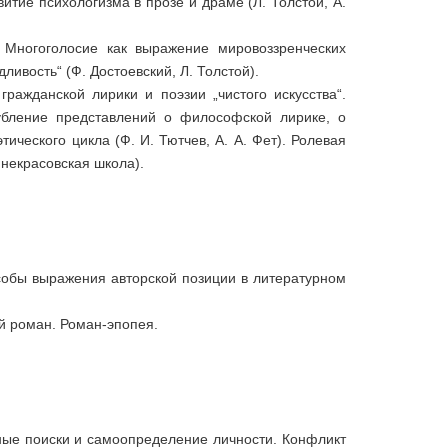
итие психологизма в прозе и драме (Л. Толстой, А.
. Многоголосие как выражение мировоззренческих
ливость“ (Ф. Достоевский, Л. Толстой).
гражданской лирики и поэзии „чистого искусства“.
убление представлений о философской лирике, о
ического цикла (Ф. И. Тютчев, А. А. Фет). Ролевая
 некрасовская школа).
собы выражения авторской позиции в литературном
й роман. Роман-эпопея.
ные поиски и самоопределение личности. Конфликт