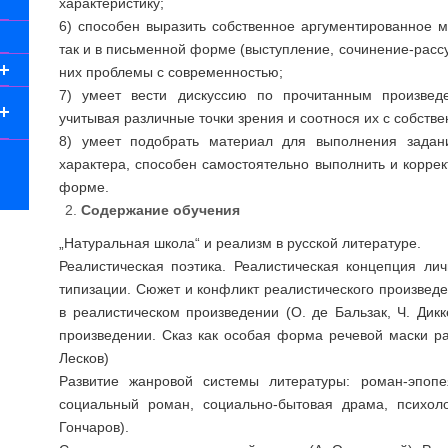
характеристику;
6) способен выразить собственное аргументированное м
так и в письменной форме (выступление, сочинение-рассуж
них проблемы с современностью;
7) умеет вести дискуссию по прочитанным произведе
учитывая различные точки зрения и соотнося их с собст
8) умеет подобрать материал для выполнения задани
характера, способен самостоятельно выполнить и коррек
форме.
Содержание обучения
„Натуральная школа“ и реализм в русской литературе.
Реалистическая поэтика. Реалистическая концепция ли
типизации. Сюжет и конфликт реалистического произвед
в реалистическом произведении (О. де Бальзак, Ч. Дикк
произведении. Сказ как особая форма речевой маски ра
Лесков)
Развитие жанровой системы литературы: роман-эпопе
социальный роман, социально-бытовая драма, психол
Гончаров).