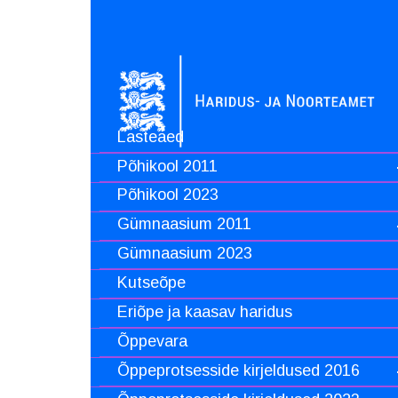
Lasteaed
Põhikool 2011
Põhikool 2023
Gümnaasium 2011
Gümnaasium 2023
Kutseõpe
Eriõpe ja kaasav haridus
Õppevara
Õppeprotsesside kirjeldused 2016