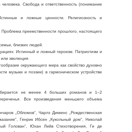
 человека. Свобода и ответственность (понимание
стинные и ложные ценности. Религиозность и
а. Проблема преемственности прошлого, настоящего
семьи, близких людей.
туациях. Истинный и ложный героизм. Патриотизм и
 или эволюция.
огообразие окружающего мира как свойство духовно
ости музыки и поэзии) в гармоническом устройстве
выбирается не менее 4 больших романов и 1–2
переченья. Все произведения меньшего объема
ончаров „Обломов“, Чарлз Диккенс „Рождественская
казание“, Генрик Ибсен „Кукольный дом“, Николай
ный Голован“, Юхан Лийв Стихотворения, Ги де