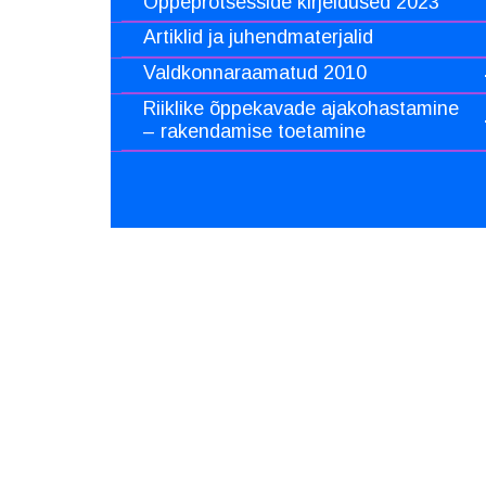
Õppeprotsesside kirjeldused 2023
Artiklid ja juhendmaterjalid
Valdkonnaraamatud 2010
Riiklike õppekavade ajakohastamine
– rakendamise toetamine