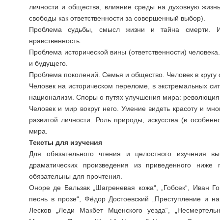
личности и общества, влияние среды на духовную жизнь
свободы как ответственности за совершенный выбор).
Проблема судьбы, смысл жизни и тайна смерти. И
нравственность.
Проблема исторической вины (ответственности) человек
и будущего.
Проблема поколений. Семья и общество. Человек в кругу 
Человек на историческом переломе, в экстремальных си
национализм. Споры о путях улучшения мира: революция
Человек и мир вокруг него. Умение видеть красоту и мн
развитой личности. Роль природы, искусства (в особенн
мира.
Тексты для изучения
Для обязательного чтения и целостного изучения 
драматических произведения из приведенного ниже 
обязательны для прочтения.
Оноре де Бальзак „Шагреневая кожа“, „Гобсек“, Иван Г
песнь в прозе“, Фёдор Достоевский „Преступление и на
Лесков „Леди Макбет Мценского уезда“, „Несмертель