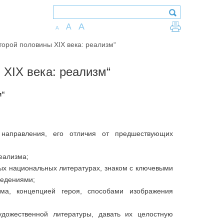
A
A
A
торой половины XIX века: реализм“
 XIX века: реализм“
м“
 направления, его отличия от предшествующих
еализма;
ных национальных литературах, знаком с ключевыми
ведениями;
ма, концепцией героя, способами изображения
удожественной литературы, давать их целостную