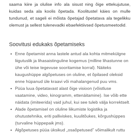
saama kiire ja olulise info ala sisust ning õige ettekujutuse,
kuidas seda ala koolis õpetada. Koolitustel käies on mulle
tundunud, et sageli ei mõista õpetajad õpetatava ala tegelikku
olemust ja sellest tulenevadki ebaefektiivsed õpetusmeetodid.
Soovitusi edukaks õpetamiseks
Enne õpetamist anna lastele antud ala kohta mitmekülgne
liigutuslik ja lihasaistinguline kogemus (milline lihastunne on
ühe või teise tegevuse sooritamise korral). Näiteks
kaugushüppe algõpetuses on oluline, et õpilased oleksid
enne hüpanud üle kraavi või mahalangenud puu vms.
Püüa luua õpetatavast alast õige visioon (võistluse
vaatamine, video, kinogramm, ettenäitamine). Ise võib ette
näidata (imiteerida) vaid juhul, kui see tuleb välja korrektselt.
Alade õpetamisel on oluline liikumiste logistika ja
ohutustehnika, eriti palliviskes, kuulitõukes, kõrgushüppes
(turvaline hüppepaik jms).
Algõpetuses püüa üksikud „osaõpetused” võimalikult ruttu