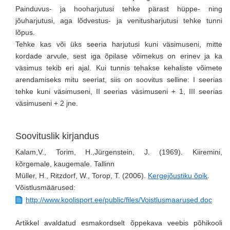
Painduvus- ja hooharjutusi tehke pärast hüppe- ning
jõuharjutusi, aga lõdvestus- ja venitusharjutusi tehke tunni
lõpus.
Tehke kas või üks seeria harjutusi kuni väsimuseni, mitte
kordade arvule, sest iga õpilase võimekus on erinev ja ka
väsimus tekib eri ajal. Kui tunnis tehakse kehaliste võimete
arendamiseks mitu seeriat, siis on soovitus selline: I seerias
tehke kuni väsimuseni, II seerias väsimuseni + 1, III seerias
väsimuseni + 2 jne.
Soovituslik kirjandus
Kalam,V., Torim, H.,Jürgenstein, J. (1969). Kiiremini,
kõrgemale, kaugemale. Tallinn
Müller, H., Ritzdorf, W., Torop, T. (2006).
Kergejõustiku õpik
.
Võistlusmäärused:
http://www.koolisport.ee/public/files/Voistlusmaarused.doc
Artikkel avaldatud esmakordselt õppekava veebis põhikooli