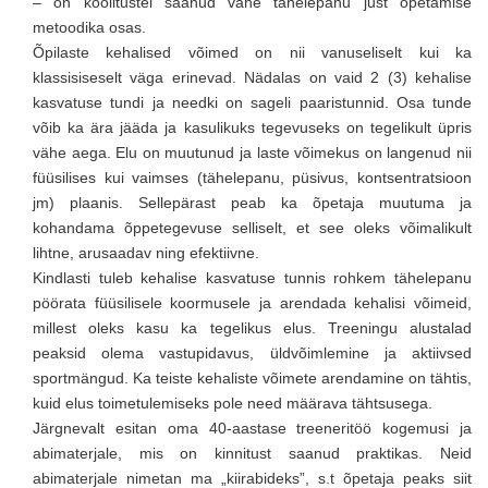
– on koolitustel saanud vähe tähelepanu just õpetamise
metoodika osas.
Õpilaste kehalised võimed on nii vanuseliselt kui ka
klassisiseselt väga erinevad. Nädalas on vaid 2 (3) kehalise
kasvatuse tundi ja needki on sageli paaristunnid. Osa tunde
võib ka ära jääda ja kasulikuks tegevuseks on tegelikult üpris
vähe aega. Elu on muutunud ja laste võimekus on langenud nii
füüsilises kui vaimses (tähelepanu, püsivus, kontsentratsioon
jm) plaanis. Sellepärast peab ka õpetaja muutuma ja
kohandama õppetegevuse selliselt, et see oleks võimalikult
lihtne, arusaadav ning efektiivne.
Kindlasti tuleb kehalise kasvatuse tunnis rohkem tähelepanu
pöörata füüsilisele koormusele ja arendada kehalisi võimeid,
millest oleks kasu ka tegelikus elus. Treeningu alustalad
peaksid olema vastupidavus, üldvõimlemine ja aktiivsed
sportmängud. Ka teiste kehaliste võimete arendamine on tähtis,
kuid elus toimetulemiseks pole need määrava tähtsusega.
Järgnevalt esitan oma 40-aastase treeneritöö kogemusi ja
abimaterjale, mis on kinnitust saanud praktikas. Neid
abimaterjale nimetan ma „kiirabideks”, s.t õpetaja peaks siit