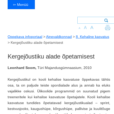
⇦ Menüü
A
A
A
Oppekava infoportaal
>
Ainevaldkonnad
>
8. Kehaline kasvatus
>
Kergejõustiku alade õpetamisest
Kergejõustiku alade õpetamisest
Leonhard Soom,
Türi Majandusgümnaasium, 2010
Kergejõustikul on kooli kehalise kasvatuse õppekavas tähtis
osa, ta on paljude teiste spordialade alus ja annab ka eluks
vajalikke oskusi. Ülikoolide programmid on suunatud pigem
treeneritele kui kehalise kasvatuse õpetajatele. Kooli kehalise
kasvatuse tundides õpetatavad kergejõustikualad – sprint,
kestvusjooks, kaugushüpe, kõrgushüpe, pallivise ja kuulitõuge