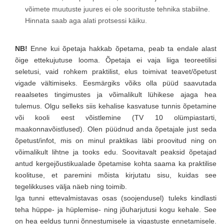
võimete muutuste juures ei ole soorituste tehnika stabiilne.
Hinnata saab aga alati protsessi käiku.
NB!
Enne kui õpetaja hakkab õpetama, peab ta endale alast
õige ettekujutuse looma. Õpetaja ei vaja liiga teoreetilisi
seletusi, vaid rohkem praktilist, elus toimivat teavet/õpetust
vigade vältimiseks. Eesmärgiks võiks olla püüd saavutada
reaalsetes tingimustes ja võimalikult lühikese ajaga hea
tulemus. Olgu selleks siis kehalise kasvatuse tunnis õpetamine
või kooli eest võistlemine (TV 10 olümpiastarti,
maakonnavõistlused). Olen püüdnud anda õpetajale just seda
õpetust/infot, mis on minul praktikas läbi proovitud ning on
võimalikult lihtne ja tooks edu. Soovitavalt peaksid õpetajad
antud kergejõustikualade õpetamise kohta saama ka praktilise
koolituse, et paremini mõista kirjutatu sisu, kuidas see
tegelikkuses välja näeb ning toimib.
Iga tunni ettevalmistavas osas (soojendusel) tuleks kindlasti
teha hüppe- ja hüplemise- ning jõuharjutusi kogu kehale. See
on hea eeldus tunni õnnestumisele ja vigastuste ennetamisele.