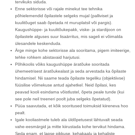
tervikuks siduda.
Enne sektorisse või rajale minekut tee tehnika
põhielemendid õpilastele selgeks mujal (palliviset ja
kuulitõuget saab õpetada nt muruplatsil või pargis).
Kaugushüppe- ja kuulitõukepakk, viske- ja stardijoon on
õpilastele alguses suur lisaärritus, mis sageli ei võimalda
ülesandele keskenduda.
Ärge minge kohe sektorisse ala sooritama, pigem imiteerige,
tehke rohkem abistavaid harjutusi.
Põhikoolis võiks kaugushüppe äratõuke sooritada
ühemeetrisest äratõukealast ja seda arvestada ka õpilaste
hindamisel. Nii saame teada õpilaste tegeliku (objektiivse)
füüsilise võimekuse antud ajahetkel. Neid õpilasi, kes
peavad kooli esindama võistlustel, õpeta peale tunde (kui
see pole neil treeneri poolt juba selgeks õpetatud).
Püüa saavutada, et kõik sooritused toimuksid kiireneva hoo
pealt.
Igale kooliastmele tuleb ala üldõpetusest lähtuvalt seada
vahe-eesmärgid ja mitte kiirustada kohe tervikut hindama.
Seda enam, et lapse pikkuse, kehakaalu ja kehaliste