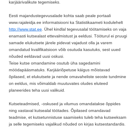
karjäärivalikute tegemiseks.
Eesti majandustegevusalade kohta saab peale portaali
www.rajaleidja.ee informatsiooni ka Statistikaameti kodulehelt
http://www.stat.ee
. Ühel kindlal tegevusalal töötamiseks on vaja
enamasti kutsealast ettevalmistust ja eeldusi. Tööturul ei pruugi
samade elukutsete järele pidevat vajadust olla ja varem
omandatud kvalifikatsioon võib osutuda kasutuks, sest uued
nõuded eeldavad uusi oskusi.
Teise kutse omandamine osutub üha sagedamini
möödapääsmatuks. Karjääriõpetuse käigus mõistavad
õpilased, et elukutsete ja nende omavaheliste seoste tundmine
on eeldus, mis võimaldab muutuvates oludes eluteed
planeerides teha uusi valikuid.
Kutseteadmised, -oskused ja vilumus omandatakse õppides
ning vastaval kutsealal töötades. Õpilased omandavad
teadmise, et kutsetunnistuse saamiseks tuleb teha kutseeksam
ja selle tegemiseks vajalikud nõuded on kirjas kutsestandardis.