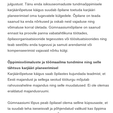
julgustust. Tänu enda isiksuseomaduste tundmaõppimisele
karjääriõpetuse käigus suudab õpilane toetuda karjääri
planeerimisel oma tugevatele külgedele. Õpilane on teada
saanud ka enda nõrkused ja oskab neid vajaduse ning
võimaluse korral ületada. Gümnaasiumiõpilane on saanud
ennast ka proovile panna vabatahtlikuna töötades,
õpilasorganisatsioonide tegevustes või töösituatsioonides ning
teab seetõttu enda tugevusi ja samuti arendamist või
kompenseerimist vajavaid nõrku külgi.
Õppimisvõimaluste ja töömaailma tundmine ning selle
tähtsus karjääri planeerimisel
Karjääriõpetuse käigus saab õpilastes kujundada teadmist, et
Eesti majandust ja sellega seotud tööturgu mõjutab
rahvusvaheline majandus ning selle muudatused. Ei ole olemas
eraldatud majandusruumi.
Gümnaasiumi lõpus peab õpilasel olema selline küpsusaste, et
ta suudab teha iseseisvalt ja põhjendatud valikuid kas õppima