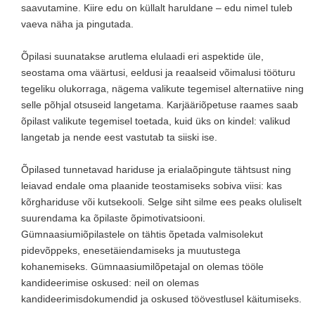
saavutamine. Kiire edu on küllalt haruldane – edu nimel tuleb
vaeva näha ja pingutada.
Õpilasi suunatakse arutlema elulaadi eri aspektide üle,
seostama oma väärtusi, eeldusi ja reaalseid võimalusi tööturu
tegeliku olukorraga, nägema valikute tegemisel alternatiive ning
selle põhjal otsuseid langetama. Karjääriõpetuse raames saab
õpilast valikute tegemisel toetada, kuid üks on kindel: valikud
langetab ja nende eest vastutab ta siiski ise.
Õpilased tunnetavad hariduse ja erialaõpingute tähtsust ning
leiavad endale oma plaanide teostamiseks sobiva viisi: kas
kõrghariduse või kutsekooli. Selge siht silme ees peaks oluliselt
suurendama ka õpilaste õpimotivatsiooni.
Gümnaasiumiõpilastele on tähtis õpetada valmisolekut
pidevõppeks, enesetäiendamiseks ja muutustega
kohanemiseks. Gümnaasiumilõpetajal on olemas tööle
kandideerimise oskused: neil on olemas
kandideerimisdokumendid ja oskused töövestlusel käitumiseks.