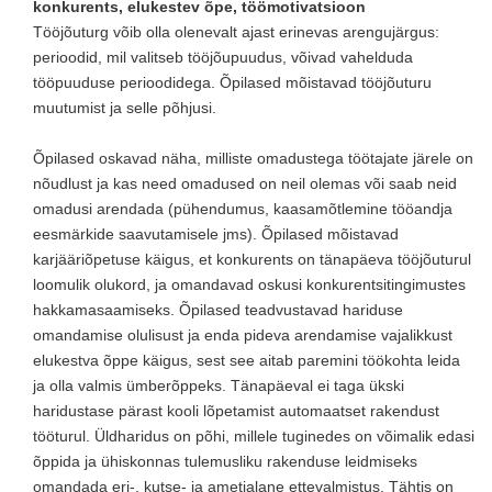
konkurents, elukestev õpe, töömotivatsioon
Tööjõuturg võib olla olenevalt ajast erinevas arengujärgus:
perioodid, mil valitseb tööjõupuudus, võivad vahelduda
tööpuuduse perioodidega. Õpilased mõistavad tööjõuturu
muutumist ja selle põhjusi.
Õpilased oskavad näha, milliste omadustega töötajate järele on
nõudlust ja kas need omadused on neil olemas või saab neid
omadusi arendada (pühendumus, kaasamõtlemine tööandja
eesmärkide saavutamisele jms). Õpilased mõistavad
karjääriõpetuse käigus, et konkurents on tänapäeva tööjõuturul
loomulik olukord, ja omandavad oskusi konkurentsitingimustes
hakkamasaamiseks. Õpilased teadvustavad hariduse
omandamise olulisust ja enda pideva arendamise vajalikkust
elukestva õppe käigus, sest see aitab paremini töökohta leida
ja olla valmis ümberõppeks. Tänapäeval ei taga ükski
haridustase pärast kooli lõpetamist automaatset rakendust
tööturul. Üldharidus on põhi, millele tuginedes on võimalik edasi
õppida ja ühiskonnas tulemusliku rakenduse leidmiseks
omandada eri-, kutse- ja ametialane ettevalmistus. Tähtis on