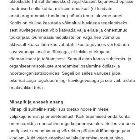
üldoskuste (nt suhtlemisoskus) vajalikkusest kujunevad õpilasel
teadmised selle kohta, milliseid erioskusi (nt kindlate
arvutiprogrammide tundmine) nõuab tema tulevane amet.
Koolis on oluline kasutada võimalusi huvidega tegelemiseks,
sest huvitegevusest võib kasvada välja eriala ja õnnestunud
töökarjäär. Gümnaasiumiõpilastel on väga hea võimalus
aktiivselt kaasa lüüa kas vabatahtlikus tegevuses või töötada
suvevaheajal osalise tööajaga, et tekiks ettekujutus
töömaailmast ja töötamisest. Samuti aitab kaasa suhtlemis- ja
organiseerimisoskuste arendamisel osalemine õpilas- ja
noorteorganisatsioonides. Sageli on selles vanuses juba
pikemat aega tegeldud mingi huvitegevusega ja see võib aidata
erialavalikut teha.
Minapilt ja enesehinnang
Minapildi suhteline stabiilsus toetab noore inimese
väljakujunemist ja eneseteostust. Kõik teadmised enda kohta
on minapildi ja enesehinnangu kujunemise alus. Selles vanuses
on õpilaste enesehinnang võrreldes põhikooli lõpetajaga juba
kindlam, kuid vajab edasisel väljakujunemisel toetust ning