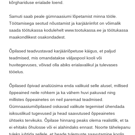
kõrghariduse erialade loend.
Samuti saab peale gümnaasiumi lõpetamist minna tööle.
Töötamisega seotud nõustamist ja karjääriinfot on võimalik
saada töötukassa kodulehelt www.tootukassa.ee ja töötukassa
maakondlikest osakondadest.
Õpilased teadvustavad karjääriõpetuse käigus, et paljud
teadmised, mis omandatakse väljaspool kooli või
huvitegevuses, võivad olla abiks erialavalikul ja tulevases
tööelus.
Õpilased õpivad analüüsima enda valikuid selle alusel, millised
õppeained neile rohkem ja ka vähem huvi pakuvad ning
millistes õppeainetes on neil paremad teadmised.
Gümnaasiumiõpilased oskavad valikute tegemisel ühendada
isiksuslikud tugevused ja head saavutused õppeainetes
ühtseks tervikuks. Õpilase hinnang peaks olema realistlik, et ta
ei ehitaks õhulosse või ei alahindaks ennast. Noorte tähelepanu
tuleks juhtida sellele, et heade tulemuste saavutamine koolis