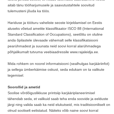
aitab tänu tööharjumusele ja saavutustahtele soovitud
tulemusteni jõuda ka töös.
Hariduse ja tööturu vaheliste seoste kirjeldamisel on Eestis
aluseks võetud ametite klassifikaator ISCO 88 (International
Standard Classification of Occupations), seetõttu on oluline
anda õpilastele ülevaade vähemalt selle klassifikatsiooni
pearühmadest ja suunata neid soovi korral alarühmadega
põhjalikumalt tutvuma veebiaadressile www.rajaleidja.ee.
Mida rohkem on noorel informatsiooni (sealhulgas karjääriinfot)
ja sellega ümberkäimise oskust, seda edukam on ta valikute
tegemisel.
Soorollid ja ametid
Soolise võrdõiguslikkuse printsiip karjääriplaneerimisel
tähendab seda, et valikuid saab teha enda soovide ja eelduste
järgi ning valida saab ka neid elukutseid, mis traditsiooniliselt on
olnud sooliselt eelistatud. Näiteks võib naine soovi korral