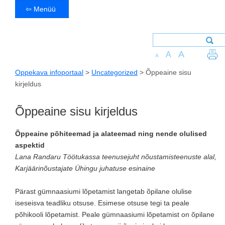
⇦ Menüü
A
A
A
Oppekava infoportaal
>
Uncategorized
>
Õppeaine sisu
kirjeldus
Õppeaine sisu kirjeldus
Õppeaine põhiteemad ja alateemad ning nende olulised
aspektid
Lana Randaru Töötukassa teenusejuht nõustamisteenuste alal,
Karjäärinõustajate Ühingu juhatuse esinaine
Pärast gümnaasiumi lõpetamist langetab õpilane olulise
iseseisva teadliku otsuse. Esimese otsuse tegi ta peale
põhikooli lõpetamist. Peale gümnaasiumi lõpetamist on õpilane