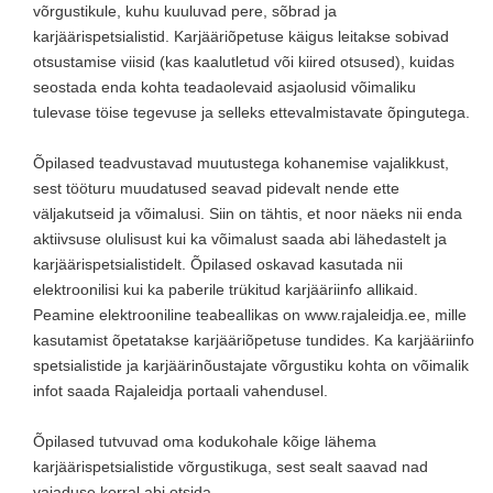
võrgustikule, kuhu kuuluvad pere, sõbrad ja
karjäärispetsialistid. Karjääriõpetuse käigus leitakse sobivad
otsustamise viisid (kas kaalutletud või kiired otsused), kuidas
seostada enda kohta teadaolevaid asjaolusid võimaliku
tulevase töise tegevuse ja selleks ettevalmistavate õpingutega.
Õpilased teadvustavad muutustega kohanemise vajalikkust,
sest tööturu muudatused seavad pidevalt nende ette
väljakutseid ja võimalusi. Siin on tähtis, et noor näeks nii enda
aktiivsuse olulisust kui ka võimalust saada abi lähedastelt ja
karjäärispetsialistidelt. Õpilased oskavad kasutada nii
elektroonilisi kui ka paberile trükitud karjääriinfo allikaid.
Peamine elektrooniline teabeallikas on www.rajaleidja.ee, mille
kasutamist õpetatakse karjääriõpetuse tundides. Ka karjääriinfo
spetsialistide ja karjäärinõustajate võrgustiku kohta on võimalik
infot saada Rajaleidja portaali vahendusel.
Õpilased tutvuvad oma kodukohale kõige lähema
karjäärispetsialistide võrgustikuga, sest sealt saavad nad
vajaduse korral abi otsida.