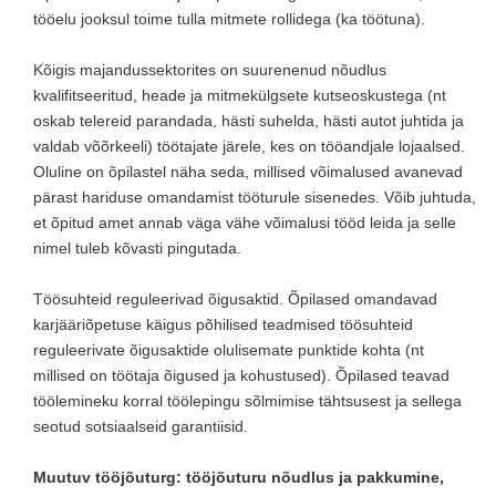
tööelu jooksul toime tulla mitmete rollidega (ka töötuna).
Kõigis majandussektorites on suurenenud nõudlus
kvalifitseeritud, heade ja mitmekülgsete kutseoskustega (nt
oskab telereid parandada, hästi suhelda, hästi autot juhtida ja
valdab võõrkeeli) töötajate järele, kes on tööandjale lojaalsed.
Oluline on õpilastel näha seda, millised võimalused avanevad
pärast hariduse omandamist tööturule sisenedes. Võib juhtuda,
et õpitud amet annab väga vähe võimalusi tööd leida ja selle
nimel tuleb kõvasti pingutada.
Töösuhteid reguleerivad õigusaktid. Õpilased omandavad
karjääriõpetuse käigus põhilised teadmised töösuhteid
reguleerivate õigusaktide olulisemate punktide kohta (nt
millised on töötaja õigused ja kohustused). Õpilased teavad
töölemineku korral töölepingu sõlmimise tähtsusest ja sellega
seotud sotsiaalseid garantiisid.
Muutuv tööjõuturg: tööjõuturu nõudlus ja pakkumine,