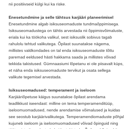
nii positiivseid külgi kui ka riske.
Enesetundmine ja selle tähtsus karjääri planeerimisel
Enesetundmine algab isiksuseomaduste tundmaõppimisega.
Isiksuseomadustega on tähtis arvestada nii õppimisvõimaluste,
eriala kui ka töökoha valikul, sest isiksuslik sobivus tagab
rahulolu tehtud valikutega. Õpilast suunatakse nägema,
millistes valdkondades on tal enda isiksuseomaduste tõttu
paremad eeldused hästi hakkama saada ja millistes võivad
tekkida takistused. Gümnaasiumi lõpetanu ei ole piisavalt küps,
et näha enda isiksuseomaduste tervikut ja osata sellega
valikute tegemisel arvestada.
Isiksuseomadused: temperament ja iseloom
Karjääriõpetuse käigus suunatakse õpilast arendama
teadlikkust iseendast: milline on tema temperamenditüüp,
iseloomuomadused, nende arendamise võimalused ja kuidas
see seostub karjäärivalikutega. Temperamendiomaduste põhjal
kujuneb iseloom ja iseloomuomadused võivad õpinguid ning