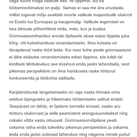
väga suure hulga valikute ees: nii õppimis- kui ka
töötamisvõimalusi on palju. Samas ei saa me ära unustada,
millist tugevat mõju avaldab noorte valikule majanduslik olukord
nii Eestis kui Euroopas ja kaugemalgi. Valikute tegemisel on
hea lähtuda põhimõttest mida, miks, kus ja kuidas.
Gümnaasiumiharidus annab õpilasele aluse edasi õppida juba
kõrg- või kutsehariduse omandamiseks. Ilma kutseta on
tänapäeval raske tööd leida. Kui noor kohe peale gümnaasiumi
ei lähe elukutse omandamiseks edasi õppima, siis tuleb tal
kindlasti lähitulevikus see küsimus enda jaoks lahendada, sest
pikemas perspektiivis on ilma hariduseta raske tööturul
konkureerida ja töökohta säilitada.
Karjääriotsuste langetamiseks on vaja osata hinnata oma
eeldusi õpinguteks ja hilisemaks töötamiseks valitud erialal.
Seepärast on tähtis, et õpilane tunneks ennast, saaks aru
tööturu olukorrast ja selle peamistest arengusuundadest ning
oskaks võtta vastu otsuseid. Gümnaasiumiõpilane peab
oskama näha enda tulevikku pikemas perspektiivis ja oskama
leida enda jaoks sobivaid lahendusi ning nägema nende puhul