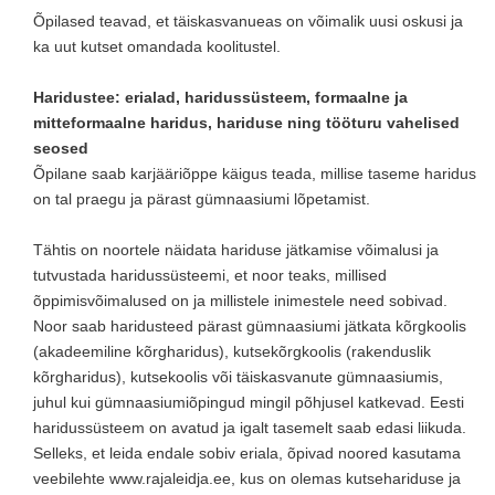
Õpilased teavad, et täiskasvanueas on võimalik uusi oskusi ja
ka uut kutset omandada koolitustel.
Haridustee: erialad, haridussüsteem, formaalne ja
mitteformaalne haridus, hariduse ning tööturu vahelised
seosed
Õpilane saab karjääriõppe käigus teada, millise taseme haridus
on tal praegu ja pärast gümnaasiumi lõpetamist.
Tähtis on noortele näidata hariduse jätkamise võimalusi ja
tutvustada haridussüsteemi, et noor teaks, millised
õppimisvõimalused on ja millistele inimestele need sobivad.
Noor saab haridusteed pärast gümnaasiumi jätkata kõrgkoolis
(akadeemiline kõrgharidus), kutsekõrgkoolis (rakenduslik
kõrgharidus), kutsekoolis või täiskasvanute gümnaasiumis,
juhul kui gümnaasiumiõpingud mingil põhjusel katkevad. Eesti
haridussüsteem on avatud ja igalt tasemelt saab edasi liikuda.
Selleks, et leida endale sobiv eriala, õpivad noored kasutama
veebilehte www.rajaleidja.ee, kus on olemas kutsehariduse ja