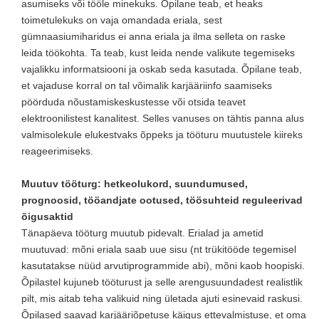
asumiseks või tööle minekuks. Õpilane teab, et heaks
toimetulekuks on vaja omandada eriala, sest
gümnaasiumiharidus ei anna eriala ja ilma selleta on raske
leida töökohta. Ta teab, kust leida nende valikute tegemiseks
vajalikku informatsiooni ja oskab seda kasutada. Õpilane teab,
et vajaduse korral on tal võimalik karjääriinfo saamiseks
pöörduda nõustamiskeskustesse või otsida teavet
elektroonilistest kanalitest. Selles vanuses on tähtis panna alus
valmisolekule elukestvaks õppeks ja tööturu muutustele kiireks
reageerimiseks.
Muutuv tööturg: hetkeolukord, suundumused,
prognoosid, tööandjate ootused, töösuhteid reguleerivad
õigusaktid
Tänapäeva tööturg muutub pidevalt. Erialad ja ametid
muutuvad: mõni eriala saab uue sisu (nt trükitööde tegemisel
kasutatakse nüüd arvutiprogrammide abi), mõni kaob hoopiski.
Õpilastel kujuneb tööturust ja selle arengusuundadest realistlik
pilt, mis aitab teha valikuid ning ületada ajuti esinevaid raskusi.
Õpilased saavad karjääriõpetuse käigus ettevalmistuse, et oma