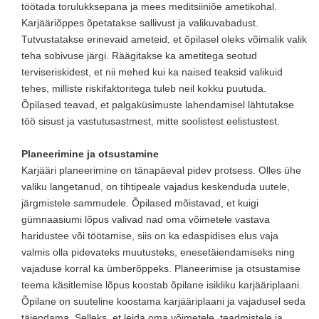
töötada torulukksepana ja mees meditsiiniõe ametikohal.
Karjääriõppes õpetatakse sallivust ja valikuvabadust.
Tutvustatakse erinevaid ameteid, et õpilasel oleks võimalik valik
teha sobivuse järgi. Räägitakse ka ametitega seotud
terviseriskidest, et nii mehed kui ka naised teaksid valikuid
tehes, milliste riskifaktoritega tuleb neil kokku puutuda.
Õpilased teavad, et palgaküsimuste lahendamisel lähtutakse
töö sisust ja vastutusastmest, mitte soolistest eelistustest.
Planeerimine ja otsustamine
Karjääri planeerimine on tänapäeval pidev protsess. Olles ühe
valiku langetanud, on tihtipeale vajadus keskenduda uutele,
järgmistele sammudele. Õpilased mõistavad, et kuigi
gümnaasiumi lõpus valivad nad oma võimetele vastava
haridustee või töötamise, siis on ka edaspidises elus vaja
valmis olla pidevateks muutusteks, enesetäiendamiseks ning
vajaduse korral ka ümberõppeks. Planeerimise ja otsustamise
teema käsitlemise lõpus koostab õpilane isikliku karjääriplaani.
Õpilane on suuteline koostama karjääriplaani ja vajadusel seda
täiendama. Selleks, et leida oma võimetele, teadmistele ja