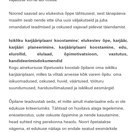
Noored saavad aru elukestva õppe tähtsusest, sest tänapäeva
maailm seab nende ette üha uusi väljakutseid ja juba
omandatud teadmised ja oskused vajavad pidevat täiendamist.
Isikliku karjääriplaani koostamine: elukestev õpe, karjäär,
karjääri planeerimine, karjääriplaani koostamine, edu,
elurollid, elulaad, õpimotivatsioon, vastutus,
kandideerimisdokumendid
Kogu ainekursuse lõpetuseks koostab õpilane oma isikliku
karjääriplaani, milles ta võtab arvesse kõik varem õpitu: oma
isikuomadused, oskused, huvid, väärtused, tööturu
suundumused, haridusvõimalused ja isiklikud eesmärgid.
Õpilane teadvustab seda, et mitte ainult materiaalne edu ei ole
edukuse kriteeriumiks. Tähtsad on huvitava alaga tegelemine,
eneseteostus, uute oskuste õppimine ja nende kasutamine,
head suhted ning perekonna heaolu. Noort õpetatakse
nägema, et edukuse näitaja on endale seatud eesmärkide