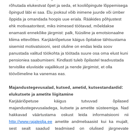
rõhutada elukestvat õpet ja seda, et kooliõpingute lõppemisega
õpingud läbi ei saa. Elu jooksul võib inimene juurde või ümber
õppida ja omandada hoopis uue eriala. Rääkides põhjustest
ehk motivaatoritest, miks inimesed töötavad, mõeldakse
enamasti ennekõike järgmist: palk, füüsiline ja emotsionaalne
kliima ettevõttes. Karjääriõpetuse käigus õpitakse tähtsustama
sisemist motivatsiooni, sest oluline on endas leida soov
panustada valitud töökohta ja töötada suure osa oma elust kuni
pensioniea saabumiseni. Kindlasti tuleb õpilastel teadvustada
tervislike eluviiside vajalikkust ja nende järgimist, et olla
töövõimeline ka vanemas eas.
Majandustegevusalad, kutsed, ametid, kutsestandardid:
elukutsete ja ametite liigitamine
Karjääriõpetuse käigus tutvuvad õpilased
majandustegevusaladega, kutsete ja ametite süsteemiga. Nad
hakkavad väärtustama oskust leida informatsiooni nii
http://www.rajaleidja.ee
ametite andmebaasist kui ka mujalt,
sest sealt saadud teadmised on olulised järgnevate