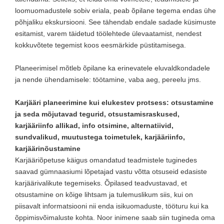
loomuomadustele sobiv eriala, peab õpilane tegema endas ühe
põhjaliku ekskursiooni. See tähendab endale sadade küsimuste
esitamist, varem täidetud töölehtede ülevaatamist, nendest
kokkuvõtete tegemist koos eesmärkide püstitamisega.
Planeerimisel mõtleb õpilane ka erinevatele eluvaldkondadele
ja nende ühendamisele: töötamine, vaba aeg, pereelu jms.
Karjääri planeerimine kui elukestev protsess: otsustamine
ja seda mõjutavad tegurid, otsustamisraskused,
karjääriinfo allikad, info otsimine, alternatiivid,
sundvalikud, muutustega toimetulek, karjääriinfo,
karjäärinõustamine
Karjääriõpetuse käigus omandatud teadmistele tuginedes
saavad gümnaasiumi lõpetajad vastu võtta otsuseid edasiste
karjäärivalikute tegemiseks. Õpilased teadvustavad, et
otsustamine on kõige lihtsam ja tulemuslikum siis, kui on
piisavalt informatsiooni nii enda isikuomaduste, tööturu kui ka
õppimisvõimaluste kohta. Noor inimene saab siin tugineda oma