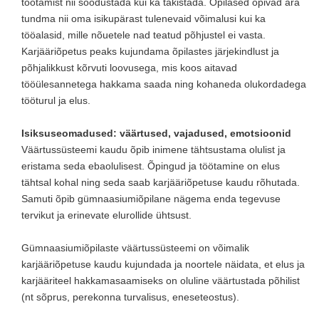
töötamist nii soodustada kui ka takistada. Õpilased õpivad ära
tundma nii oma isikupärast tulenevaid võimalusi kui ka
tööalasid, mille nõuetele nad teatud põhjustel ei vasta.
Karjääriõpetus peaks kujundama õpilastes järjekindlust ja
põhjalikkust kõrvuti loovusega, mis koos aitavad
tööülesannetega hakkama saada ning kohaneda olukordadega
tööturul ja elus.
Isiksuseomadused: väärtused, vajadused, emotsioonid
Väärtussüsteemi kaudu õpib inimene tähtsustama olulist ja
eristama seda ebaolulisest. Õpingud ja töötamine on elus
tähtsal kohal ning seda saab karjääriõpetuse kaudu rõhutada.
Samuti õpib gümnaasiumiõpilane nägema enda tegevuse
tervikut ja erinevate elurollide ühtsust.
Gümnaasiumiõpilaste väärtussüsteemi on võimalik
karjääriõpetuse kaudu kujundada ja noortele näidata, et elus ja
karjääriteel hakkamasaamiseks on oluline väärtustada põhilist
(nt sõprus, perekonna turvalisus, eneseteostus).