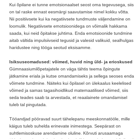
Kui õpilane ei tunne emotsionaalset seost oma tegevusega, siis
on tal raske ennast eesmärgi saavutamise nimel kokku võtta.
Nii positiivsete kui ka negatiivsete tundmuste väljendamine on
loomulik. Negatiivsete emotsioonidega on võimalik hakkama
saada, kui neid õpitakse juhtima. Enda emotsioonide tundmine
aitab vältida impulsiivseid tegusid ja valesid valikuid, sealhulgas
haridustee ning tööga seotud eksisamme.
Isiksuseomadused: võimed, huvid ning üld- ja erioskused
Gümnaasiumilõpetajatele on väga tähtis teema õpingute
jätkamine eriala ja kutse omandamiseks ja sellega seoses enda
võimete tundmine. Näiteks kui õpilasel on ülekaalus keelelised
võimed ja samas tagasihoidlikud matemaatilised võimed, siis
seda teades saab ta arvestada, et reaalainete omandamisel
tuleb tal pingutada.
Tööandjad pööravad suurt tähelepanu meeskonnatööle, mille
käigus tuleb suhelda erinevate inimestega. Seepärast on
suhtlemisoskuse arendamine oluline. Kõrvuti arusaamaga