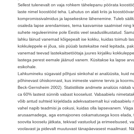
Sellest tulenevalt on vaja rohkem tähelepanu pöörata koostö
laste nimel koostööd teha. Lahutus on alati kriis ja koostööv
kompromissivalmidus ja lapsekeskne lähenemine. Tuleb säil
osaleda lapse arendamises, tema kasvamise saatmisel ning
suhete reguleerimine pole Eestis veel seaduslikustatud. Sama
lahku läinud vanemad kõigepealt ise kokku, kuidas toimub l
kokkuleppele ei jõua, siis püüab lastekaitse neid lepitada, p
vanemad teevad lastekaitsetöötaja juures kirjaliku kokkuleppe
lastega perest eemale jäänud vanem. Küsitakse ka lapse ar
esikohale.
Lahkumineku sügavaid põhjusi siinkohal ei analüüsita, kuid nei
põhinevast ühiskonnast, kus inimeste vaimne tervis ja koormust
Beck-Gernsheim 2002). Statistiliste andmete analüüs näitab vee
ca 60% lastest sünnib vabast kooselust. Vabaabielu nimetatak
võib antud suhteid kirjeldada adekvaatsemalt kui vabaabielu 
vahel napib teadmisi ja oskusi, kuidas olla lapsevanem. Väga
arusaamadega, aga esmajoones oskamatusega koos elada, te
soovita kooselu jätkata, tekivad vastuolud ja erimeelsused, v
voolavast ja pidevalt muutuvast tänapäevasest maailmast. Näi