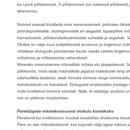
ka i-podi põlvkonnast, X-põlvkonnast (nn kadunud põlvkond) j
lähenemisi.
Noored saavad küsitleda oma vanavanemaid, pöörates tähele
pöördepunktidele, elutingimustele eri aegadel, lapsepõlve mõj
harrastustele, põlvkondadevahelistele suhetele ja argielule.
Oluline on välja tuua subjektiivseid arvamusi ja kogemusi (nä
võidakse elulugude jutustamise kaudu saada vahetu kogemus 
mõistmise ja mõtestamise vahendusel.
Mineviku meenutamine võimaldab mõista elu järjepidevust. S
põlvkonda, mida saab määratleda jagatud mälestuste ning üh
väärtuslikke teadmisi, aitab hinnata inimese eluga toimetulek
toimetulekuks on kasutatud. Elulugusid analüüsides püütagu ta
mida küsitletud inimene esindab. Näib, et elukäigu analüüs on
mis on pidevas muutumises.
Peretüüpide mitmekesisusest elukulu kontekstis
Perekond kui institutsioon muutub kooskõlas ühiskonna muu
Pere on see mikrokeskkond, kus kujuneb välja lapse isiksus j