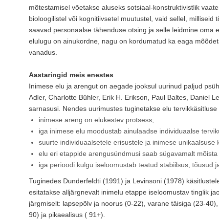
mõtestamisel võetakse aluseks sotsiaal-konstruktivistlik vaat
bioloogilistel või kognitiivsetel muutustel, vaid sellel, millisei
saavad personaalse tähenduse otsing ja selle leidmine oma el
elulugu on ainukordne, nagu on kordumatud ka eaga mõõdetava
vanadus.
Aastaringid meis enestes
Inimese elu ja arengut on aegade jooksul uurinud paljud psü
Adler, Charlotte Bühler, Erik H. Erikson, Paul Baltes, Daniel Lev
sarnasusi. Nendes uurimustes tuginetakse elu tervikkäsitluse f
inimese areng on elukestev protsess;
iga inimese elu moodustab ainulaadse individuaalse tervik
suurte individuaalsetele erisustele ja inimese unikaalsuse
elu eri etappide arengusündmusi saab sügavamalt mõista 
iga perioodi kulgu iseloomustab teatud stabiilsus, tõusud 
Tuginedes Dunderfeldti (1991) ja Levinsoni (1978) käsitlustel
esitatakse alljärgnevalt inimelu etappe iseloomustav tinglik j
järgmiselt: lapsepõlv ja noorus (0-22), varane täisiga (23-40),
90) ja pikaealisus ( 91+).