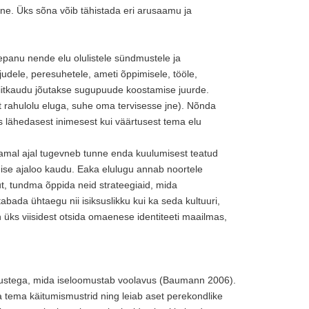
ne. Üks sõna võib tähistada eri arusaamu ja
panu nende elu olulistele sündmustele ja
udele, peresuhetele, ameti õppimisele, tööle,
 Siitkaudu jõutakse sugupuude koostamise juurde.
it rahulolu eluga, suhe oma tervisesse jne). Nõnda
lähedasest inimesest kui väärtusest tema elu
amal ajal tugevneb tunne enda kuulumisest teatud
ise ajaloo kaudu. Eaka elulugu annab noortele
ut, tundma õppida neid strateegiaid, mida
bada ühtaegu nii isiksuslikku kui ka seda kultuuri,
 üks viisidest otsida omaenese identiteeti maailmas,
tustega, mida iseloomustab voolavus (Baumann 2006).
a tema käitumismustrid ning leiab aset perekondlike