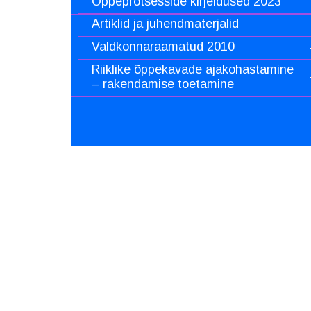
Õppeprotsesside kirjeldused 2023
Artiklid ja juhendmaterjalid
Valdkonnaraamatud 2010
Riiklike õppekavade ajakohastamine
– rakendamise toetamine