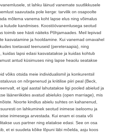
övanemlusele, st lahku läinud vanemate suutlikkusele
anemlust saavutada pole kerge: tarvilik on osapoolte
itada mõlema vanema koht lapse elus ning võimalus
 ka kulude kandmises. Koostöövanemlusega seotud
s toimib see hästi näiteks Põhjamaades. Meil lepivad
aste kasvatamine ja hooldamine. Kui vanemad omavahel
akkudes toetavaid teenuseid (pereteraapia), ning
, kuidas lapsi edasi kasvatatakse ja kuidas kohtub
vamust antud küsimuses ning lapse heaolu seatakse
d võiks otsida meie individualismil ja konkurentsil
aluvus on nõrgenenud ja kriitilise piiri peal (Beck,
nvalt, et igal aastal lahutatakse ligi pooled abielud ja
se lääneriikides avatud abieluks (open marriage), mis
mõiste. Noorte kindlus abielu suhtes on kahanenud,
 suuresti on lahkuminek seotud inimese iseloomu ja
ise inimesega arvestada. Kui enam ei osata või
alitakse uus partner ning elatakse edasi. See on osa
b, et ei suudeta kõike lõpuni läbi mõelda, asju koos