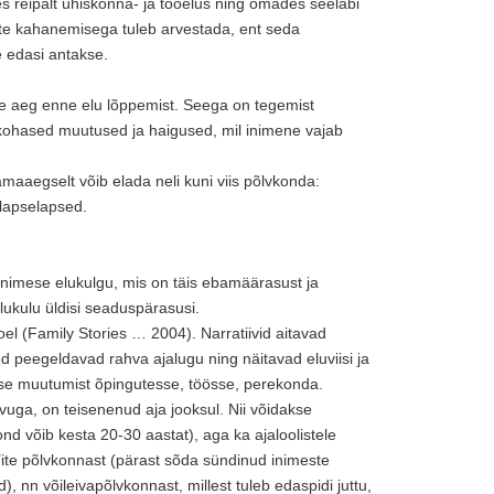
 reipalt ühiskonna- ja tööelus ning omades seeläbi
ete kahanemisega tuleb arvestada, ent seda
 edasi antakse.
se aeg enne elu lõppemist. Seega on tegemist
akohased muutused ja haigused, mil inimene vajab
aaegselt võib elada neli kuni viis põlvkonda:
lapselapsed.
imese elukulgu, mis on täis ebamäärasust ja
ukulu üldisi seaduspärasusi.
el (Family Stories … 2004). Narratiivid aitavad
d peegeldavad rahva ajalugu ning näitavad eluviisi ja
ise muutumist õpingutesse, töösse, perekonda.
rvuga, on teisenenud aja jooksul. Nii võidakse
d võib kesta 20-30 aastat), aga ka ajaloolistele
ite põlvkonnast (pärast sõda sündinud inimeste
, nn võileivapõlvkonnast, millest tuleb edaspidi juttu,