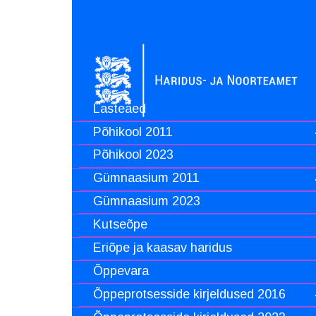
Lasteaed
Põhikool 2011
Põhikool 2023
Gümnaasium 2011
Gümnaasium 2023
Kutseõpe
Eriõpe ja kaasav haridus
Õppevara
Õppeprotsesside kirjeldused 2016