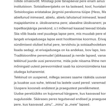
rollide omaksvõtt. Mõistagi pole tänapäeval pere enam ainus l
institutsioon. Sotsialiseerijateks on ka lasteaed, kool, huvialari
Sotsioloogias eristatakse järgmisi perekonna tüüpe (Hess, Ma
abiellunud inimesed, abielu, abielu lahutanud inimesed; lese
majapidamine e. üksikvanema pere; alaealine üksikvanem; p
topeltkarjääriga perekond, s.t mõlemad kaasad teevad tööala
Siia võib lisada veel puudega lapse pere, mis muudab pere elu
langeb erivajadusega lapse eest hoolitsemise koormus. Erivaj
sündimisest olulisel kohal pere, tervishoiu ja sotsiaalhoolek
lisada sedagi, et erivajadusega on ka andekas, loov laps, kes
Traditsiooniline peremudel (abikaasad ja nende lapsed, van
tekkinud juurde uusi perevorme, mida pole niisama lihtne ne
mõningaid uutest perevormidest saab ka sünonüümidena kasut
oludega kohanemist.
Tekkinud on uuspered, millega seoses saame rääkida uusvane
ja luuakse uus suhe, tekivad ka lastele uued pered: vanemad 
Uuspere koosneb endistest ja praegustest pereliikmetest.
Uudse peretüübiks on kujunenud kärgpere, kus kasvavad korr
sugulusside. Säärases peres tegutsevad endised ja praegus
pere, kus kasvavad „sinu“, „minu“ ja „meie“ lapsed.