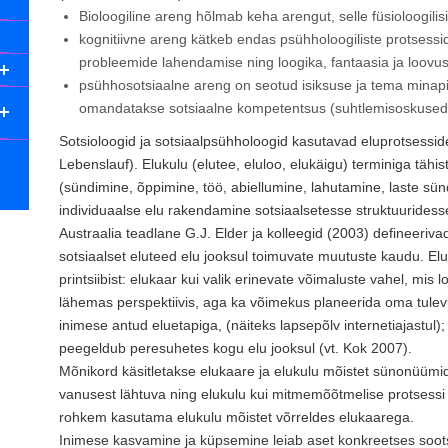
Bioloogiline areng hõlmab keha arengut, selle füsioloogilis
kognitiivne areng kätkeb endas psühholoogiliste protsessi
probleemide lahendamise ning loogika, fantaasia ja loov
psühhosotsiaalne areng on seotud isiksuse ja tema minapi
omandatakse sotsiaalne kompetentsus (suhtlemisoskused, 
Sotsioloogid ja sotsiaalpsühholoogid kasutavad eluprotsesside 
Lebenslauf). Elukulu (elutee, eluloo, elukäigu) terminiga täh
(sündimine, õppimine, töö, abiellumine, lahutamine, laste sün
individuaalse elu rakendamine sotsiaalsetesse struktuuridess
Austraalia teadlane G.J. Elder ja kolleegid (2003) defineeriv
sotsiaalset eluteed elu jooksul toimuvate muutuste kaudu. Eluk
printsiibist: elukaar kui valik erinevate võimaluste vahel, m
lähemas perspektiivis, aga ka võimekus planeerida oma tulevi
inimese antud eluetapiga, (näiteks lapsepõlv internetiajastul)
peegeldub peresuhetes kogu elu jooksul (vt. Kok 2007).
Mõnikord käsitletakse elukaare ja elukulu mõistet sünonüümi
vanusest lähtuva ning elukulu kui mitmemõõtmelise protsessi 
rohkem kasutama elukulu mõistet võrreldes elukaarega.
Inimese kasvamine ja küpsemine leiab aset konkreetses sootsi