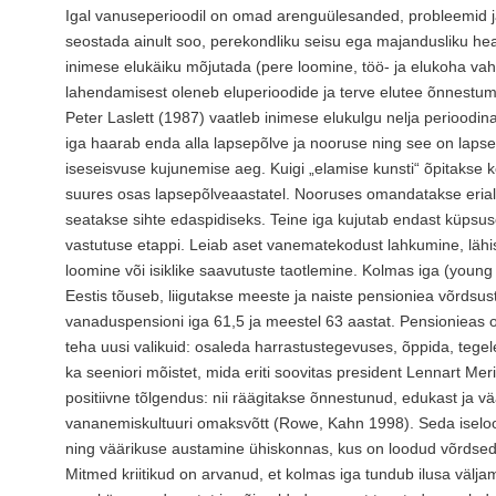
Igal vanuseperioodil on omad arenguülesanded, probleemid ja 
seostada ainult soo, perekondliku seisu ega majandusliku h
inimese elukäiku mõjutada (pere loomine, töö- ja elukoha vahe
lahendamisest oleneb eluperioodide ja terve elutee õnnestu
Peter Laslett (1987) vaatleb inimese elukulgu nelja perioodin
iga haarab enda alla lapsepõlve ja nooruse ning see on lapse
iseseisvuse kujunemise aeg. Kuigi „elamise kunsti“ õpitakse 
suures osas lapsepõlveaastatel. Nooruses omandatakse eriala
seatakse sihte edaspidiseks. Teine iga kujutab endast küpsu
vastutuse etappi. Leiab aset vanematekodust lahkumine, lähi
loomine või isiklike saavutuste taotlemine. Kolmas iga (young
Eestis tõuseb, liigutakse meeste ja naiste pensioniea võrdsus
vanaduspensioni iga 61,5 ja meestel 63 aastat. Pensionieas
teha uusi valikuid: osaleda harrastustegevuses, õppida, teg
ka seeniori mõistet, mida eriti soovitas president Lennart Me
positiivne tõlgendus: nii räägitakse õnnestunud, edukast ja v
vananemiskultuuri omaksvõtt (Rowe, Kahn 1998). Seda isel
ning väärikuse austamine ühiskonnas, kus on loodud võrdsed
Mitmed kriitikud on arvanud, et kolmas iga tundub ilusa välj