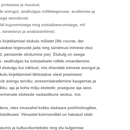
i protsesse ja muutusi;
de arengut, sealhulgas mõttetegevuse, arutlemise ja
usega seonduvat;
ldi kujunemisega ning sotsialiseerumisega, mil
iseseisvus ja analüüsivõime).
kirjeldamisel elukulu mõistet (life course, der
istatakse tegevuste jada ning sündmusi inimese elus
d, pensionile siirdumine jne). Elukulg on seega
e, sealhulgas ka sotsiaalsete rollide omandamine.
ad elukulgu kui nähtust, mis ühendab inimese arengut ja
ulu kirjeldamisel lähtutakse viiest peamisest
is loob arengu terviku; enesemääratlemine kaugemas ja
kku; aja ja koha mõju eluteele; praeguse aja seos
; erinevate eluteede vastastikune seotus, mis
dena, viies omavahel kokku elukaare psühholoogilise,
käsitlused. Viimastel kümnenditel on hakatud siiski
umis ja kultuurikontekstis ning elu kulgemise