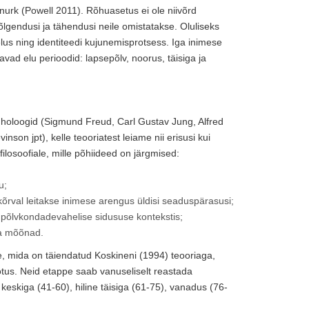
enurk (Powell 2011). Rõhuasetus ei ole niivõrd
d tõlgendusi ja tähendusi neile omistatakse. Oluliseks
us ning identiteedi kujunemisprotsess. Iga inimese
d elu perioodid: lapsepõlv, noorus, täisiga ja
hholoogid (Sigmund Freud, Carl Gustav Jung, Alfred
inson jpt), kelle teooriatest leiame nii erisusi kui
ilosoofiale, mille põhiideed on järgmised:
u;
 kõrval leitakse inimese arengus üldisi seaduspärasusi;
põlvkondadevahelise sidususe kontekstis;
ja mõõnad.
e, mida on täiendatud Koskineni (1994) teooriaga,
aotus. Neid etappe saab vanuseliselt reastada
 keskiga (41-60), hiline täisiga (61-75), vanadus (76-