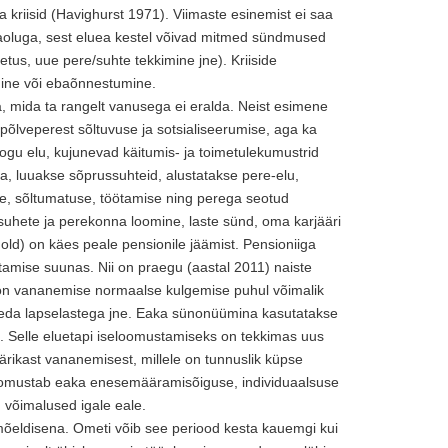
kriisid (Havighurst 1971). Viimaste esinemist ei saa
eaoluga, sest eluea kestel võivad mitmed sündmused
tus, uue pere/suhte tekkimine jne). Kriiside
mine või ebaõnnestumine.
a, mida ta rangelt vanusega ei eralda. Neist esimene
põlveperest sõltuvuse ja sotsialiseerumise, aga ka
kogu elu, kujunevad käitumis- ja toimetulekumustrid
, luuakse sõprussuhteid, alustatakse pere-elu,
se, sõltumatuse, töötamise ning perega seotud
suhete ja perekonna loomine, laste sünd, oma karjääri
 old) on käes peale pensionile jäämist. Pensioniiga
tamise suunas. Nii on praegu (aastal 2011) naiste
 on vananemise normaalse kulgemise puhul võimalik
eleda lapselastega jne. Eaka sünonüümina kasutatakse
ri. Selle eluetapi iseloomustamiseks on tekkimas uus
äärikast vananemisest, millele on tunnuslik küpse
oomustab eaka enesemääramisõiguse, individuaalsuse
 võimalused igale eale.
amõeldisena. Ometi võib see periood kesta kauemgi kui