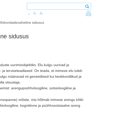
A
A
A
põlvkondadevaheline sidusus
ine sidusus
uste uurimisobjektiks. Elu kulgu uurivad ja
 ja terviseteadlased. On teada, et inimese elu tuleb
lgu määravad nii geneetilised kui keskkondlikud ja
lla otsustaja.
mist: arengupsühholoogiline, sotsioloogiline ja
ensspanne) mõiste, mis hõlmab inimese arengu kõiki
bioloogiline, kognitiivne ja psühhosotsiaalne areng