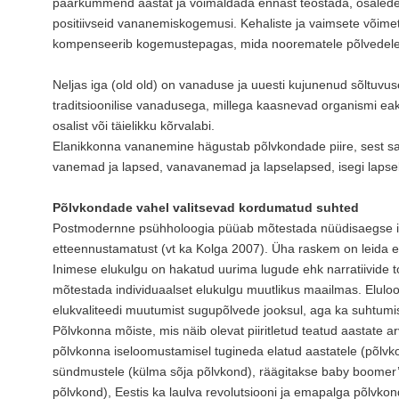
paarkümmend aastat ja võimaldada ennast teostada, osaledes
positiivseid vananemiskogemusi. Kehaliste ja vaimsete võim
kompenseerib kogemustepagas, mida noorematele põlvedele
Neljas iga (old old) on vanaduse ja uuesti kujunenud sõltuvu
traditsioonilise vanadusega, millega kaasnevad organismi e
osalist või täielikku kõrvalabi.
Elanikkonna vananemine hägustab põlvkondade piire, sest sam
vanemad ja lapsed, vanavanemad ja lapselapsed, isegi lapse
Põlvkondade vahel valitsevad kordumatud suhted
Postmodernne psühholoogia püüab mõtestada nüüdisaegse in
etteennustamatust (vt ka Kolga 2007). Üha raskem on leida el
Inimese elukulgu on hakatud uurima lugude ehk narratiivide to
mõtestada individuaalset elukulgu muutlikus maailmas. Eluloo
elukvaliteedi muutumist sugupõlvede jooksul, aga ka suhtum
Põlvkonna mõiste, mis näib olevat piiritletud teatud aastate a
põlvkonna iseloomustamisel tugineda elatud aastatele (põlvkon
sündmustele (külma sõja põlvkond), räägitakse baby boomer’
põlvkond), Eestis ka laulva revolutsiooni ja emapalga põlvkond)