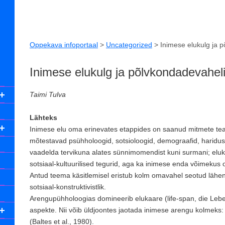
Oppekava infoportaal
>
Uncategorized
>
Inimese elukulg ja 
Inimese elukulg ja põlvkondadevahel
Taimi Tulva
Lähteks
Inimese elu oma erinevates etappides on saanud mitmete tead
mõtestavad psühholoogid, sotsioloogid, demograafid, haridus-
vaadelda tervikuna alates sünnimomendist kuni surmani; eluku
sotsiaal-kultuurilised tegurid, aga ka inimese enda võimekus o
Antud teema käsitlemisel eristub kolm omavahel seotud lähene
sotsiaal-konstruktivistlik.
Arengupühholoogias domineerib elukaare (life-span, die Leb
aspekte. Nii võib üldjoontes jaotada inimese arengu kolmeks: 
(Baltes et al., 1980).