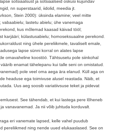
apse sotsiaalsust ja sotsiaalseid oskusi kujundav
ngid, nn superstaarid, iidolid, meedia jt.
rkson, Stein 2000): üksinda elamine; veel mitte
d; vabaabielu; lastetu abielu; ühe vanemaga
erekond, kus mõlemad kaasad käivad tööl;
st karjääri; külastusabielu; homoseksuaalne perekond.
korraldust ning ühele pereliikmele, tavaliselt emale,
adusega lapse sünni korral on alates lapse
ande omavaheline koostöö. Tähtsusetu pole siinkohal
 väärib enamat tähelepanu kui talle seni on omistatud.
avanemad) pole veel oma aega ära elanud. Küll aga on
nde headuse ega toimivuse alusel reastada. Näib, et
ada. Uus aeg soosib variatiivsuse teket ja pidevat
mlusest. See tähendab, et kui lastega pere lõheneb
ja vanavanemad. Ja nii võib juhtuda korduvalt.
aga eri vanemate lapsed, kelle vahel puudub
ed pereliikmed ning nende uued elukaaslased. See on