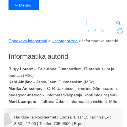
⇦ Menüü
A
A
A
Oppekava infoportaal
>
Uncategorized
>
Informaatika autorid
Informaatika autorid
Birgy Lorenz
– Pelgulinna Gümnaasium, IT-arendusjuht ja
õpetaja (MSc)
Kairi Ainjärv
– Järva-Jaani Gümnaasium (MSc)
Marika Anissimov
– C. R. Jakobsoni nimeline Gümnaasium,
pedagoog-metoodik, informaatikaõpetaja, kooli infojuht (MA)
Mart Laanpere
– Tallinna Ülikooli Informaatika instituut, MSc
Haridus- ja Noorteamet | Lõõtsa 4, 11415 Tallinn | E-R
8.30 - 17.00 | Telefon 735 0500 | E-post: